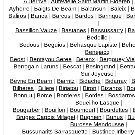
Auterrive
|
Autevielle Saint Martin Bideren
|
Ayherre
|
Baigts De Bearn
|
Balansun
|
Baleix
|
B
Baliros
|
Banca
|
Barcus
|
Bardos
|
Barinque
|
Ba
|
Bassillon Vauze
|
Bastanes
|
Bassussarry
|
Ba
Bedeille
|
Bedous
|
Beguios
|
Behasque Lapiste
|
Beho
Benejacq
|
Beost
|
Bentayou Seree
|
Berenx
|
Bergouey Vie
Berrogain Laruns
|
Bescat
|
Besingrand
|
Betra
Sur Joyeuse
|
Beyrie En Bearn
|
Biarritz
|
Bidache
|
Bidarray
|
B
Bilheres
|
Billere
|
Biriatou
|
Biron
|
Bizanos
|
Boe
Bonnut
|
Borce
|
Borderes
|
Bordes
|
Bosdarros
Boueilho Lasque
|
Bougarber
|
Bouillon
|
Boumourt
|
Bourdettes
|
Bruges Capbis Mifaget
|
Bugnein
|
Bunus
|
Bu
Burosse Mendousse
|
Bussunarits Sarrasquette
|
Bustince Iriberry