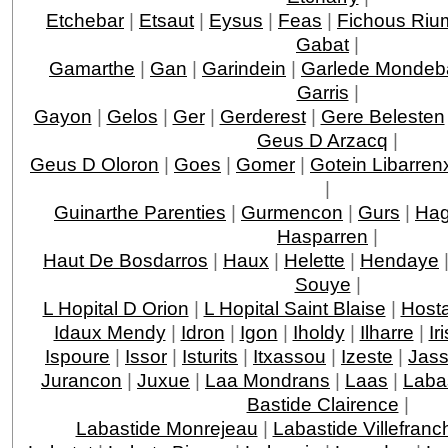
Etchebar
|
Etsaut
|
Eysus
|
Feas
|
Fichous Ri
Gabat
|
Gamarthe
|
Gan
|
Garindein
|
Garlede Mondeb
Garris
|
Gayon
|
Gelos
|
Ger
|
Gerderest
|
Gere Belesten
Geus D Arzacq
|
Geus D Oloron
|
Goes
|
Gomer
|
Gotein Libarren
|
Guinarthe Parenties
|
Gurmencon
|
Gurs
|
Hag
Hasparren
|
Haut De Bosdarros
|
Haux
|
Helette
|
Hendaye
Souye
|
L Hopital D Orion
|
L Hopital Saint Blaise
|
Host
Idaux Mendy
|
Idron
|
Igon
|
Iholdy
|
Ilharre
|
Ir
Ispoure
|
Issor
|
Isturits
|
Itxassou
|
Izeste
|
Jas
Jurancon
|
Juxue
|
Laa Mondrans
|
Laas
|
Laba
Bastide Clairence
|
Labastide Monrejeau
|
Labastide Villefranc