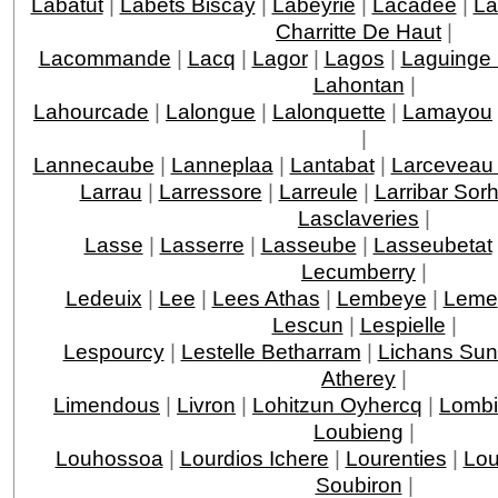
Labatut
|
Labets Biscay
|
Labeyrie
|
Lacadee
|
La
Charritte De Haut
|
Lacommande
|
Lacq
|
Lagor
|
Lagos
|
Laguinge
Lahontan
|
Lahourcade
|
Lalongue
|
Lalonquette
|
Lamayou
|
Lannecaube
|
Lanneplaa
|
Lantabat
|
Larceveau 
Larrau
|
Larressore
|
Larreule
|
Larribar Sor
Lasclaveries
|
Lasse
|
Lasserre
|
Lasseube
|
Lasseubetat
Lecumberry
|
Ledeuix
|
Lee
|
Lees Athas
|
Lembeye
|
Leme
Lescun
|
Lespielle
|
Lespourcy
|
Lestelle Betharram
|
Lichans Sun
Atherey
|
Limendous
|
Livron
|
Lohitzun Oyhercq
|
Lomb
Loubieng
|
Louhossoa
|
Lourdios Ichere
|
Lourenties
|
Lou
Soubiron
|