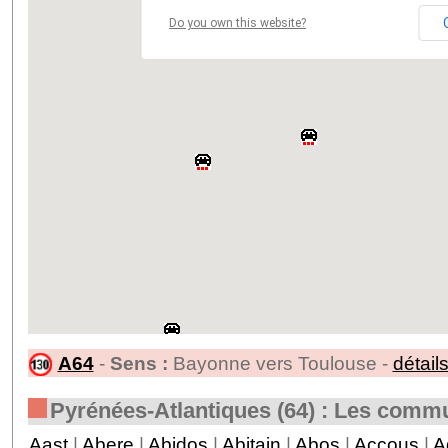
Do you own this website?
A64
-
Sens :
Bayonne vers Toulouse -
détail
Pyrénées-Atlantiques (64) : Les comm
Aast
|
Abere
|
Abidos
|
Abitain
|
Abos
|
Accous
|
A