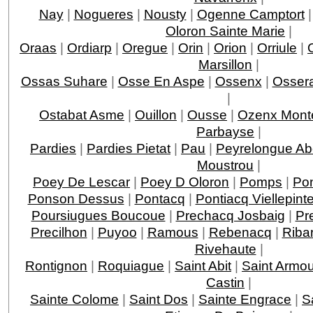
Nay
|
Nogueres
|
Nousty
|
Ogenne Camptort
Oloron Sainte Marie
|
Oraas
|
Ordiarp
|
Oregue
|
Orin
|
Orion
|
Orriule
|
Marsillon
|
Ossas Suhare
|
Osse En Aspe
|
Ossenx
|
Ossera
|
Ostabat Asme
|
Ouillon
|
Ousse
|
Ozenx Mont
Parbayse
|
Pardies
|
Pardies Pietat
|
Pau
|
Peyrelongue A
Moustrou
|
Poey De Lescar
|
Poey D Oloron
|
Pomps
|
Po
Ponson Dessus
|
Pontacq
|
Pontiacq Viellepint
Poursiugues Boucoue
|
Prechacq Josbaig
|
Pr
Precilhon
|
Puyoo
|
Ramous
|
Rebenacq
|
Riba
Rivehaute
|
Rontignon
|
Roquiague
|
Saint Abit
|
Saint Armo
Castin
|
Sainte Colome
|
Saint Dos
|
Sainte Engrace
|
S