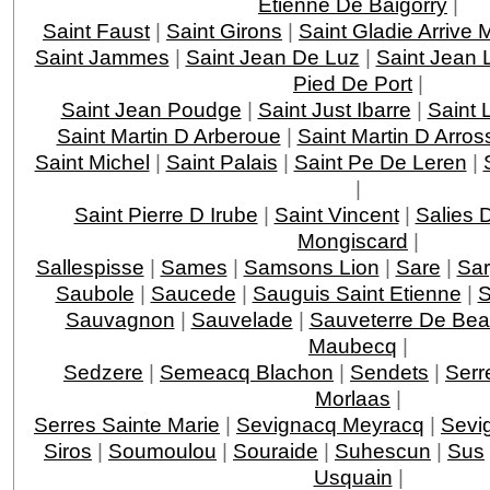
Etienne De Baigorry
|
Saint Faust
|
Saint Girons
|
Saint Gladie Arrive
Saint Jammes
|
Saint Jean De Luz
|
Saint Jean 
Pied De Port
|
Saint Jean Poudge
|
Saint Just Ibarre
|
Saint 
Saint Martin D Arberoue
|
Saint Martin D Arros
Saint Michel
|
Saint Palais
|
Saint Pe De Leren
|
|
Saint Pierre D Irube
|
Saint Vincent
|
Salies 
Mongiscard
|
Sallespisse
|
Sames
|
Samsons Lion
|
Sare
|
Sar
Saubole
|
Saucede
|
Sauguis Saint Etienne
|
S
Sauvagnon
|
Sauvelade
|
Sauveterre De Bea
Maubecq
|
Sedzere
|
Semeacq Blachon
|
Sendets
|
Serr
Morlaas
|
Serres Sainte Marie
|
Sevignacq Meyracq
|
Sevi
Siros
|
Soumoulou
|
Souraide
|
Suhescun
|
Sus
Usquain
|