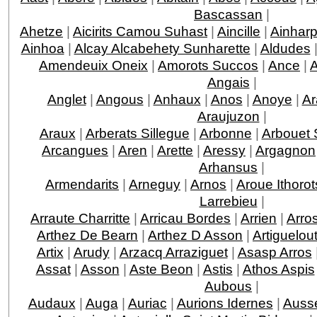
Bascassan
|
Ahetze
|
Aicirits Camou Suhast
|
Aincille
|
Ainhar
Ainhoa
|
Alcay Alcabehety Sunharette
|
Aldudes
Amendeuix Oneix
|
Amorots Succos
|
Ance
|
Angais
|
Anglet
|
Angous
|
Anhaux
|
Anos
|
Anoye
|
Ar
Araujuzon
|
Araux
|
Arberats Sillegue
|
Arbonne
|
Arbouet 
Arcangues
|
Aren
|
Arette
|
Aressy
|
Argagnon
Arhansus
|
Armendarits
|
Arneguy
|
Arnos
|
Aroue Ithorot
Larrebieu
|
Arraute Charritte
|
Arricau Bordes
|
Arrien
|
Arro
Arthez De Bearn
|
Arthez D Asson
|
Artiguelou
Artix
|
Arudy
|
Arzacq Arraziguet
|
Asasp Arros
Assat
|
Asson
|
Aste Beon
|
Astis
|
Athos Aspis
Aubous
|
Audaux
|
Auga
|
Auriac
|
Aurions Idernes
|
Ausse