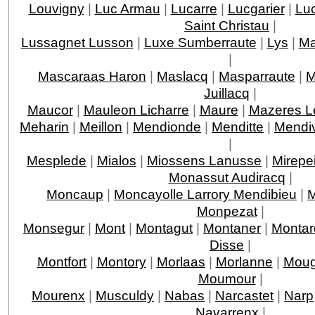
Louvigny
|
Luc Armau
|
Lucarre
|
Lucgarier
|
Lu
Saint Christau
|
Lussagnet Lusson
|
Luxe Sumberraute
|
Lys
|
Ma
|
Mascaraas Haron
|
Maslacq
|
Masparraute
|
M
Juillacq
|
Maucor
|
Mauleon Licharre
|
Maure
|
Mazeres L
Meharin
|
Meillon
|
Mendionde
|
Menditte
|
Mendi
|
Mesplede
|
Mialos
|
Miossens Lanusse
|
Mirepe
Monassut Audiracq
|
Moncaup
|
Moncayolle Larrory Mendibieu
|
M
Monpezat
|
Monsegur
|
Mont
|
Montagut
|
Montaner
|
Montar
Disse
|
Montfort
|
Montory
|
Morlaas
|
Morlanne
|
Moug
Moumour
|
Mourenx
|
Musculdy
|
Nabas
|
Narcastet
|
Narp
Navarrenx
|