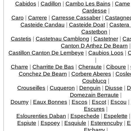
Cabidos
|
Cadillon
|
Cambo Les Bains
|
Came
Cardesse
|
Caro
|
Carrere
|
Carresse Cassaber
|
Castagne
Casteide Candau
|
Casteide Doat
|
Castera
Castetbon
|
Castetis
|
Castetnau Camblong
|
Castetner
|
Ca
Canton D Arthez De Bearn
|
Castillon Canton De Lembeye
|
Caubios Loos
|
|
Charre
|
Charritte De Bas
|
Cheraute
|
Ciboure
|
Conchez De Bearn
|
Corbere Aberes
|
Cosle
Coublucq
|
Crouseilles
|
Cuqueron
|
Denguin
|
Diusse
|
D
Domezain Berraute
|
Doumy
|
Eaux Bonnes
|
Escos
|
Escot
|
Escou
|
Escures
|
Eslourenties Daban
|
Espechede
|
Espelette
Espiute
|
Espoey
|
Esquiule
|
Esterencuby
|
E
Etcharry
|