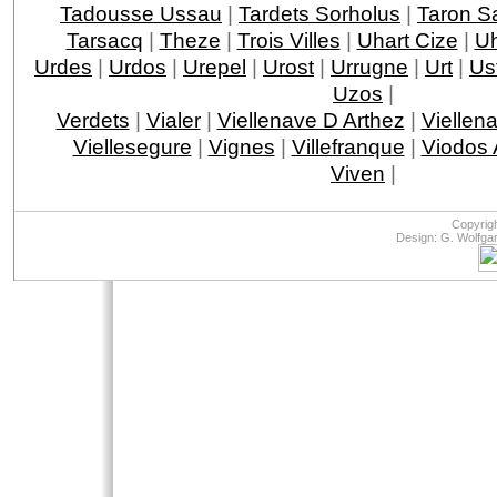
Tadousse Ussau
|
Tardets Sorholus
|
Taron Sa
Tarsacq
|
Theze
|
Trois Villes
|
Uhart Cize
|
Uh
Urdes
|
Urdos
|
Urepel
|
Urost
|
Urrugne
|
Urt
|
Ust
Uzos
|
Verdets
|
Vialer
|
Viellenave D Arthez
|
Viellen
Viellesegure
|
Vignes
|
Villefranque
|
Viodos
Viven
|
Copyrig
Design: G. Wolfga