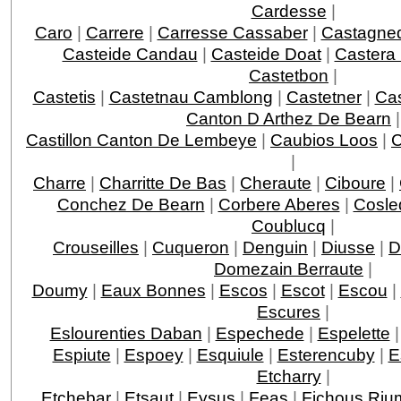
Cardesse
|
Caro
|
Carrere
|
Carresse Cassaber
|
Castagne
Casteide Candau
|
Casteide Doat
|
Castera
Castetbon
|
Castetis
|
Castetnau Camblong
|
Castetner
|
Ca
Canton D Arthez De Bearn
|
Castillon Canton De Lembeye
|
Caubios Loos
|
|
Charre
|
Charritte De Bas
|
Cheraute
|
Ciboure
|
Conchez De Bearn
|
Corbere Aberes
|
Cosle
Coublucq
|
Crouseilles
|
Cuqueron
|
Denguin
|
Diusse
|
D
Domezain Berraute
|
Doumy
|
Eaux Bonnes
|
Escos
|
Escot
|
Escou
|
Escures
|
Eslourenties Daban
|
Espechede
|
Espelette
Espiute
|
Espoey
|
Esquiule
|
Esterencuby
|
E
Etcharry
|
Etchebar
|
Etsaut
|
Eysus
|
Feas
|
Fichous Ri