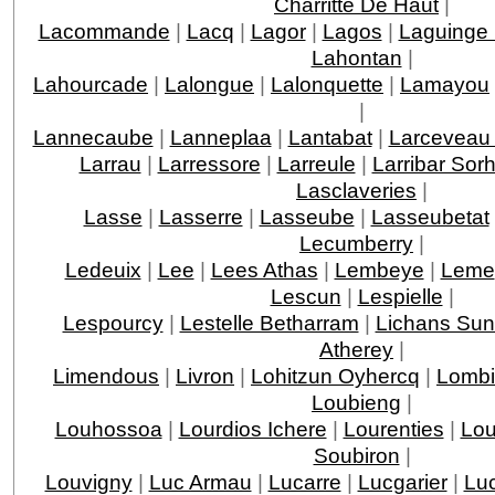
Charritte De Haut
|
Lacommande
|
Lacq
|
Lagor
|
Lagos
|
Laguinge
Lahontan
|
Lahourcade
|
Lalongue
|
Lalonquette
|
Lamayou
|
Lannecaube
|
Lanneplaa
|
Lantabat
|
Larceveau 
Larrau
|
Larressore
|
Larreule
|
Larribar Sor
Lasclaveries
|
Lasse
|
Lasserre
|
Lasseube
|
Lasseubetat
Lecumberry
|
Ledeuix
|
Lee
|
Lees Athas
|
Lembeye
|
Leme
Lescun
|
Lespielle
|
Lespourcy
|
Lestelle Betharram
|
Lichans Sun
Atherey
|
Limendous
|
Livron
|
Lohitzun Oyhercq
|
Lomb
Loubieng
|
Louhossoa
|
Lourdios Ichere
|
Lourenties
|
Lou
Soubiron
|
Louvigny
|
Luc Armau
|
Lucarre
|
Lucgarier
|
Lu