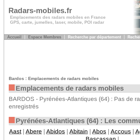
Radars-mobiles.fr
Emplacements des radars mobiles en France
GPS, carte, jumelles, laser, mobile, POI radar
Accueil
Espace Membres
Recherche par département
Recher
Bardos : Emplacements de radars mobiles
Emplacements de radars mobiles
BARDOS - Pyrénées-Atlantiques (64) : Pas de ra
enregistrés
Pyrénées-Atlantiques (64) : Les comm
Aast
|
Abere
|
Abidos
|
Abitain
|
Abos
|
Accous
|
A
Bascassan
|