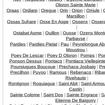
Oloron Sainte Marie
|
Oraas
|
Ordiarp
|
Oregue
|
Orin
|
Orion
|
Orriule
|
Marsillon
|
Ossas Suhare
|
Osse En Aspe
|
Ossenx
|
Ossera
|
Ostabat Asme
|
Ouillon
|
Ousse
|
Ozenx Mont
Parbayse
|
Pardies
|
Pardies Pietat
|
Pau
|
Peyrelongue A
Moustrou
|
Poey De Lescar
|
Poey D Oloron
|
Pomps
|
Po
Ponson Dessus
|
Pontacq
|
Pontiacq Viellepint
Poursiugues Boucoue
|
Prechacq Josbaig
|
Pr
Precilhon
|
Puyoo
|
Ramous
|
Rebenacq
|
Riba
Rivehaute
|
Rontignon
|
Roquiague
|
Saint Abit
|
Saint Armo
Castin
|
Sainte Colome
|
Saint Dos
|
Sainte Engrace
|
S
Etienne De Baigorry
|