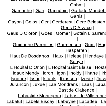
Gabat
|
Gamarthe
|
Gan
|
Garindein
|
Garlede Mondeb
Garris
|
Gayon
|
Gelos
|
Ger
|
Gerderest
|
Gere Belesten
Geus D Arzacq
|
Geus D Oloron
|
Goes
|
Gomer
|
Gotein Libarren
|
Guinarthe Parenties
|
Gurmencon
|
Gurs
|
Hag
Hasparren
|
Haut De Bosdarros
|
Haux
|
Helette
|
Hendaye
Souye
|
L Hopital D Orion
|
L Hopital Saint Blaise
|
Host
Idaux Mendy
|
Idron
|
Igon
|
Iholdy
|
Ilharre
|
Ir
Ispoure
|
Issor
|
Isturits
|
Itxassou
|
Izeste
|
Jas
Jurancon
|
Juxue
|
Laa Mondrans
|
Laas
|
Laba
Bastide Clairence
|
Labastide Monrejeau
|
Labastide Villefranc
Labatut
|
Labets Biscay
|
Labeyrie
|
Lacadee
|
La