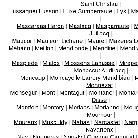
Saint Christau
|
Lussagnet Lusson
|
Luxe Sumberraute
|
Lys
|
Ma
|
Mascaraas Haron
|
Maslacq
|
Masparraute
|
M
Juillacq
|
Maucor
|
Mauleon Licharre
|
Maure
|
Mazeres L
Meharin
|
Meillon
|
Mendionde
|
Menditte
|
Mendi
|
Mesplede
|
Mialos
|
Miossens Lanusse
|
Mirepe
Monassut Audiracq
|
Moncaup
|
Moncayolle Larrory Mendibieu
|
M
Monpezat
|
Monsegur
|
Mont
|
Montagut
|
Montaner
|
Montar
Disse
|
Montfort
|
Montory
|
Morlaas
|
Morlanne
|
Moug
Moumour
|
Mourenx
|
Musculdy
|
Nabas
|
Narcastet
|
Narp
Navarrenx
|
Nay
|
Nogueres
|
Nousty
|
Ogenne Camptort