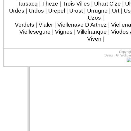
Tarsacq
|
Theze
|
Trois Villes
|
Uhart Cize
|
Uh
Urdes
|
Urdos
|
Urepel
|
Urost
|
Urrugne
|
Urt
|
Ust
Uzos
|
Verdets
|
Vialer
|
Viellenave D Arthez
|
Viellen
Viellesegure
|
Vignes
|
Villefranque
|
Viodos
Viven
|
Copyrig
Design: G. Wolfga