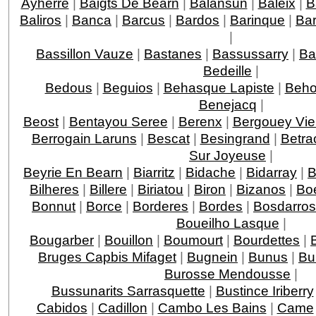
Ayherre
|
Baigts De Bearn
|
Balansun
|
Baleix
|
B
Baliros
|
Banca
|
Barcus
|
Bardos
|
Barinque
|
Ba
|
Bassillon Vauze
|
Bastanes
|
Bassussarry
|
Ba
Bedeille
|
Bedous
|
Beguios
|
Behasque Lapiste
|
Beho
Benejacq
|
Beost
|
Bentayou Seree
|
Berenx
|
Bergouey Vie
Berrogain Laruns
|
Bescat
|
Besingrand
|
Betra
Sur Joyeuse
|
Beyrie En Bearn
|
Biarritz
|
Bidache
|
Bidarray
|
B
Bilheres
|
Billere
|
Biriatou
|
Biron
|
Bizanos
|
Boe
Bonnut
|
Borce
|
Borderes
|
Bordes
|
Bosdarros
Boueilho Lasque
|
Bougarber
|
Bouillon
|
Boumourt
|
Bourdettes
|
Bruges Capbis Mifaget
|
Bugnein
|
Bunus
|
Bu
Burosse Mendousse
|
Bussunarits Sarrasquette
|
Bustince Iriberry
Cabidos
|
Cadillon
|
Cambo Les Bains
|
Came