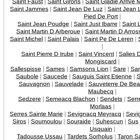
Saint Faust
|
Saint Girons
|
Saint Gladie Arrive
Saint Jammes
|
Saint Jean De Luz
|
Saint Jean 
Pied De Port
|
Saint Jean Poudge
|
Saint Just Ibarre
|
Saint 
Saint Martin D Arberoue
|
Saint Martin D Arros
Saint Michel
|
Saint Palais
|
Saint Pe De Leren
|
|
Saint Pierre D Irube
|
Saint Vincent
|
Salies 
Mongiscard
|
Sallespisse
|
Sames
|
Samsons Lion
|
Sare
|
Sar
Saubole
|
Saucede
|
Sauguis Saint Etienne
|
S
Sauvagnon
|
Sauvelade
|
Sauveterre De Bea
Maubecq
|
Sedzere
|
Semeacq Blachon
|
Sendets
|
Serr
Morlaas
|
Serres Sainte Marie
|
Sevignacq Meyracq
|
Sevi
Siros
|
Soumoulou
|
Souraide
|
Suhescun
|
Sus
Usquain
|
Tadousse Ussau
|
Tardets Sorholus
|
Taron Sa