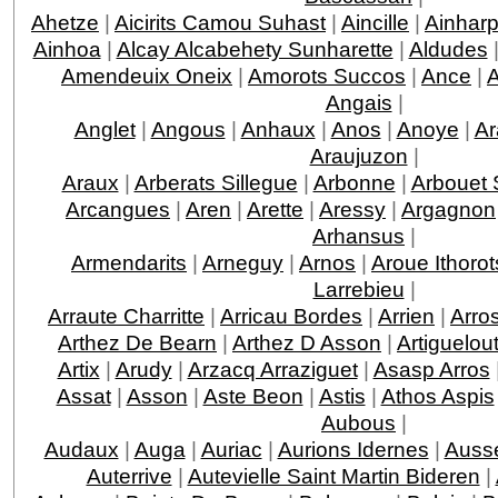
Ahetze
|
Aicirits Camou Suhast
|
Aincille
|
Ainhar
Ainhoa
|
Alcay Alcabehety Sunharette
|
Aldudes
Amendeuix Oneix
|
Amorots Succos
|
Ance
|
Angais
|
Anglet
|
Angous
|
Anhaux
|
Anos
|
Anoye
|
Ar
Araujuzon
|
Araux
|
Arberats Sillegue
|
Arbonne
|
Arbouet 
Arcangues
|
Aren
|
Arette
|
Aressy
|
Argagnon
Arhansus
|
Armendarits
|
Arneguy
|
Arnos
|
Aroue Ithorot
Larrebieu
|
Arraute Charritte
|
Arricau Bordes
|
Arrien
|
Arro
Arthez De Bearn
|
Arthez D Asson
|
Artiguelou
Artix
|
Arudy
|
Arzacq Arraziguet
|
Asasp Arros
Assat
|
Asson
|
Aste Beon
|
Astis
|
Athos Aspis
Aubous
|
Audaux
|
Auga
|
Auriac
|
Aurions Idernes
|
Ausse
Auterrive
|
Autevielle Saint Martin Bideren
|