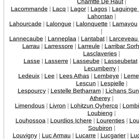
Charritte De Haut
|
Lacommande
|
Lacq
|
Lagor
|
Lagos
|
Laguinge
Lahontan
|
Lahourcade
|
Lalongue
|
Lalonquette
|
Lamayou
|
Lannecaube
|
Lanneplaa
|
Lantabat
|
Larceveau 
Larrau
|
Larressore
|
Larreule
|
Larribar Sor
Lasclaveries
|
Lasse
|
Lasserre
|
Lasseube
|
Lasseubetat
Lecumberry
|
Ledeuix
|
Lee
|
Lees Athas
|
Lembeye
|
Leme
Lescun
|
Lespielle
|
Lespourcy
|
Lestelle Betharram
|
Lichans Sun
Atherey
|
Limendous
|
Livron
|
Lohitzun Oyhercq
|
Lomb
Loubieng
|
Louhossoa
|
Lourdios Ichere
|
Lourenties
|
Lou
Soubiron
|
Louvigny
|
Luc Armau
|
Lucarre
|
Lucgarier
|
Lu