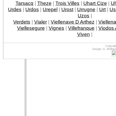
Tarsacq
|
Theze
|
Trois Villes
|
Uhart Cize
|
Uh
Urdes
|
Urdos
|
Urepel
|
Urost
|
Urrugne
|
Urt
|
Ust
Uzos
|
Verdets
|
Vialer
|
Viellenave D Arthez
|
Viellen
Viellesegure
|
Vignes
|
Villefranque
|
Viodos
Viven
|
Copyrig
Design: G. Wolfga