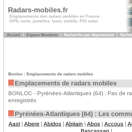
Radars-mobiles.fr
Emplacements des radars mobiles en France
GPS, carte, jumelles, laser, mobile, POI radar
Accueil
Espace Membres
Recherche par département
Recher
Bonloc : Emplacements de radars mobiles
Emplacements de radars mobiles
BONLOC - Pyrénées-Atlantiques (64) : Pas de ra
enregistrés
Pyrénées-Atlantiques (64) : Les comm
Aast
|
Abere
|
Abidos
|
Abitain
|
Abos
|
Accous
|
A
Bascassan
|