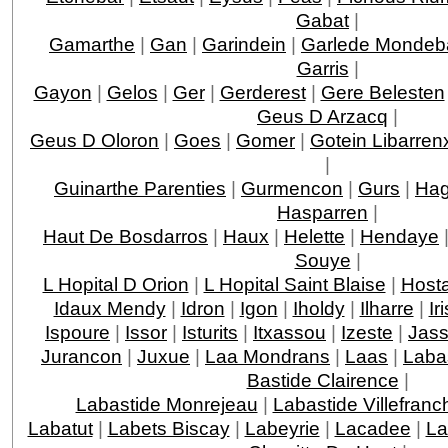
Gabat
|
Gamarthe
|
Gan
|
Garindein
|
Garlede Mondeb
Garris
|
Gayon
|
Gelos
|
Ger
|
Gerderest
|
Gere Belesten
Geus D Arzacq
|
Geus D Oloron
|
Goes
|
Gomer
|
Gotein Libarren
|
Guinarthe Parenties
|
Gurmencon
|
Gurs
|
Hag
Hasparren
|
Haut De Bosdarros
|
Haux
|
Helette
|
Hendaye
Souye
|
L Hopital D Orion
|
L Hopital Saint Blaise
|
Host
Idaux Mendy
|
Idron
|
Igon
|
Iholdy
|
Ilharre
|
Ir
Ispoure
|
Issor
|
Isturits
|
Itxassou
|
Izeste
|
Jas
Jurancon
|
Juxue
|
Laa Mondrans
|
Laas
|
Laba
Bastide Clairence
|
Labastide Monrejeau
|
Labastide Villefranc
Labatut
|
Labets Biscay
|
Labeyrie
|
Lacadee
|
La