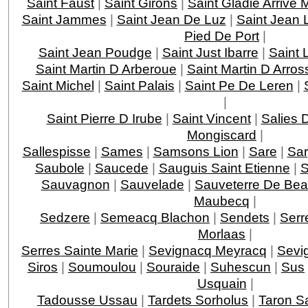
Saint Faust
|
Saint Girons
|
Saint Gladie Arrive
Saint Jammes
|
Saint Jean De Luz
|
Saint Jean 
Pied De Port
|
Saint Jean Poudge
|
Saint Just Ibarre
|
Saint 
Saint Martin D Arberoue
|
Saint Martin D Arros
Saint Michel
|
Saint Palais
|
Saint Pe De Leren
|
|
Saint Pierre D Irube
|
Saint Vincent
|
Salies 
Mongiscard
|
Sallespisse
|
Sames
|
Samsons Lion
|
Sare
|
Sar
Saubole
|
Saucede
|
Sauguis Saint Etienne
|
S
Sauvagnon
|
Sauvelade
|
Sauveterre De Bea
Maubecq
|
Sedzere
|
Semeacq Blachon
|
Sendets
|
Serr
Morlaas
|
Serres Sainte Marie
|
Sevignacq Meyracq
|
Sevi
Siros
|
Soumoulou
|
Souraide
|
Suhescun
|
Sus
Usquain
|
Tadousse Ussau
|
Tardets Sorholus
|
Taron Sa