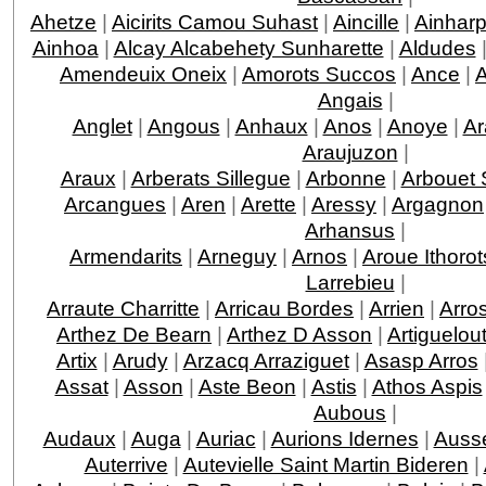
Ahetze
|
Aicirits Camou Suhast
|
Aincille
|
Ainhar
Ainhoa
|
Alcay Alcabehety Sunharette
|
Aldudes
Amendeuix Oneix
|
Amorots Succos
|
Ance
|
Angais
|
Anglet
|
Angous
|
Anhaux
|
Anos
|
Anoye
|
Ar
Araujuzon
|
Araux
|
Arberats Sillegue
|
Arbonne
|
Arbouet 
Arcangues
|
Aren
|
Arette
|
Aressy
|
Argagnon
Arhansus
|
Armendarits
|
Arneguy
|
Arnos
|
Aroue Ithorot
Larrebieu
|
Arraute Charritte
|
Arricau Bordes
|
Arrien
|
Arro
Arthez De Bearn
|
Arthez D Asson
|
Artiguelou
Artix
|
Arudy
|
Arzacq Arraziguet
|
Asasp Arros
Assat
|
Asson
|
Aste Beon
|
Astis
|
Athos Aspis
Aubous
|
Audaux
|
Auga
|
Auriac
|
Aurions Idernes
|
Ausse
Auterrive
|
Autevielle Saint Martin Bideren
|