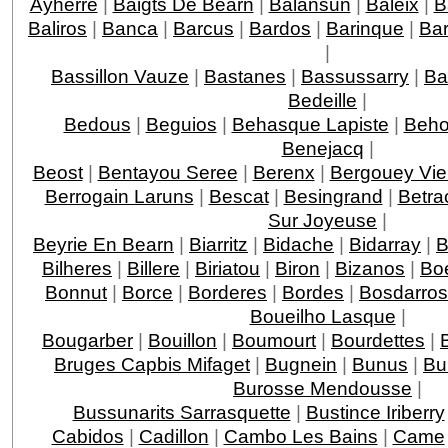
Ayherre
|
Baigts De Bearn
|
Balansun
|
Baleix
|
B
Baliros
|
Banca
|
Barcus
|
Bardos
|
Barinque
|
Ba
|
Bassillon Vauze
|
Bastanes
|
Bassussarry
|
Ba
Bedeille
|
Bedous
|
Beguios
|
Behasque Lapiste
|
Beho
Benejacq
|
Beost
|
Bentayou Seree
|
Berenx
|
Bergouey Vie
Berrogain Laruns
|
Bescat
|
Besingrand
|
Betra
Sur Joyeuse
|
Beyrie En Bearn
|
Biarritz
|
Bidache
|
Bidarray
|
B
Bilheres
|
Billere
|
Biriatou
|
Biron
|
Bizanos
|
Boe
Bonnut
|
Borce
|
Borderes
|
Bordes
|
Bosdarros
Boueilho Lasque
|
Bougarber
|
Bouillon
|
Boumourt
|
Bourdettes
|
Bruges Capbis Mifaget
|
Bugnein
|
Bunus
|
Bu
Burosse Mendousse
|
Bussunarits Sarrasquette
|
Bustince Iriberry
Cabidos
|
Cadillon
|
Cambo Les Bains
|
Came