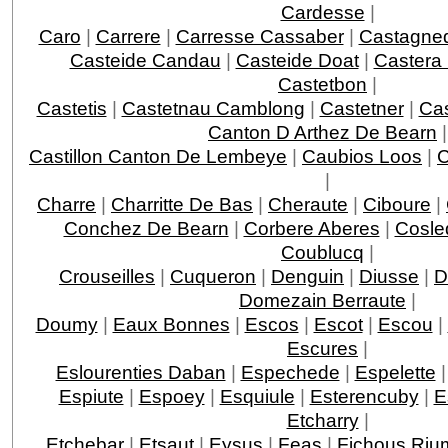
Cardesse
|
Caro
|
Carrere
|
Carresse Cassaber
|
Castagne
Casteide Candau
|
Casteide Doat
|
Castera
Castetbon
|
Castetis
|
Castetnau Camblong
|
Castetner
|
Ca
Canton D Arthez De Bearn
|
Castillon Canton De Lembeye
|
Caubios Loos
|
|
Charre
|
Charritte De Bas
|
Cheraute
|
Ciboure
|
Conchez De Bearn
|
Corbere Aberes
|
Cosle
Coublucq
|
Crouseilles
|
Cuqueron
|
Denguin
|
Diusse
|
D
Domezain Berraute
|
Doumy
|
Eaux Bonnes
|
Escos
|
Escot
|
Escou
|
Escures
|
Eslourenties Daban
|
Espechede
|
Espelette
Espiute
|
Espoey
|
Esquiule
|
Esterencuby
|
E
Etcharry
|
Etchebar
|
Etsaut
|
Eysus
|
Feas
|
Fichous Ri