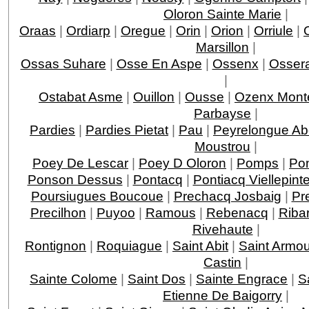
Oloron Sainte Marie
|
Oraas
|
Ordiarp
|
Oregue
|
Orin
|
Orion
|
Orriule
|
Marsillon
|
Ossas Suhare
|
Osse En Aspe
|
Ossenx
|
Ossera
|
Ostabat Asme
|
Ouillon
|
Ousse
|
Ozenx Mont
Parbayse
|
Pardies
|
Pardies Pietat
|
Pau
|
Peyrelongue A
Moustrou
|
Poey De Lescar
|
Poey D Oloron
|
Pomps
|
Po
Ponson Dessus
|
Pontacq
|
Pontiacq Viellepint
Poursiugues Boucoue
|
Prechacq Josbaig
|
Pr
Precilhon
|
Puyoo
|
Ramous
|
Rebenacq
|
Riba
Rivehaute
|
Rontignon
|
Roquiague
|
Saint Abit
|
Saint Armo
Castin
|
Sainte Colome
|
Saint Dos
|
Sainte Engrace
|
S
Etienne De Baigorry
|