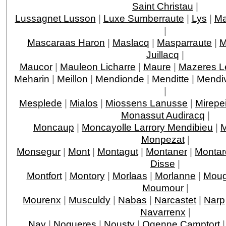
Saint Christau
|
Lussagnet Lusson
|
Luxe Sumberraute
|
Lys
|
Ma
|
Mascaraas Haron
|
Maslacq
|
Masparraute
|
M
Juillacq
|
Maucor
|
Mauleon Licharre
|
Maure
|
Mazeres L
Meharin
|
Meillon
|
Mendionde
|
Menditte
|
Mendi
|
Mesplede
|
Mialos
|
Miossens Lanusse
|
Mirepe
Monassut Audiracq
|
Moncaup
|
Moncayolle Larrory Mendibieu
|
M
Monpezat
|
Monsegur
|
Mont
|
Montagut
|
Montaner
|
Montar
Disse
|
Montfort
|
Montory
|
Morlaas
|
Morlanne
|
Moug
Moumour
|
Mourenx
|
Musculdy
|
Nabas
|
Narcastet
|
Narp
Navarrenx
|
Nay
|
Nogueres
|
Nousty
|
Ogenne Camptort