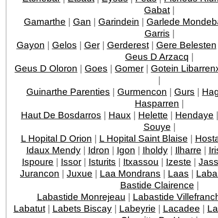
Gabat
|
Gamarthe
|
Gan
|
Garindein
|
Garlede Mondeb
Garris
|
Gayon
|
Gelos
|
Ger
|
Gerderest
|
Gere Belesten
Geus D Arzacq
|
Geus D Oloron
|
Goes
|
Gomer
|
Gotein Libarren
|
Guinarthe Parenties
|
Gurmencon
|
Gurs
|
Hag
Hasparren
|
Haut De Bosdarros
|
Haux
|
Helette
|
Hendaye
Souye
|
L Hopital D Orion
|
L Hopital Saint Blaise
|
Host
Idaux Mendy
|
Idron
|
Igon
|
Iholdy
|
Ilharre
|
Ir
Ispoure
|
Issor
|
Isturits
|
Itxassou
|
Izeste
|
Jas
Jurancon
|
Juxue
|
Laa Mondrans
|
Laas
|
Laba
Bastide Clairence
|
Labastide Monrejeau
|
Labastide Villefranc
Labatut
|
Labets Biscay
|
Labeyrie
|
Lacadee
|
La