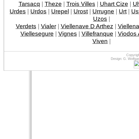
Tarsacq
|
Theze
|
Trois Villes
|
Uhart Cize
|
Uh
Urdes
|
Urdos
|
Urepel
|
Urost
|
Urrugne
|
Urt
|
Ust
Uzos
|
Verdets
|
Vialer
|
Viellenave D Arthez
|
Viellen
Viellesegure
|
Vignes
|
Villefranque
|
Viodos
Viven
|
Copyrig
Design: G. Wolfga