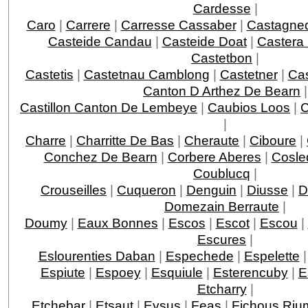
Cardesse
|
Caro
|
Carrere
|
Carresse Cassaber
|
Castagne
Casteide Candau
|
Casteide Doat
|
Castera
Castetbon
|
Castetis
|
Castetnau Camblong
|
Castetner
|
Ca
Canton D Arthez De Bearn
|
Castillon Canton De Lembeye
|
Caubios Loos
|
|
Charre
|
Charritte De Bas
|
Cheraute
|
Ciboure
|
Conchez De Bearn
|
Corbere Aberes
|
Cosle
Coublucq
|
Crouseilles
|
Cuqueron
|
Denguin
|
Diusse
|
D
Domezain Berraute
|
Doumy
|
Eaux Bonnes
|
Escos
|
Escot
|
Escou
|
Escures
|
Eslourenties Daban
|
Espechede
|
Espelette
Espiute
|
Espoey
|
Esquiule
|
Esterencuby
|
E
Etcharry
|
Etchebar
|
Etsaut
|
Eysus
|
Feas
|
Fichous Ri