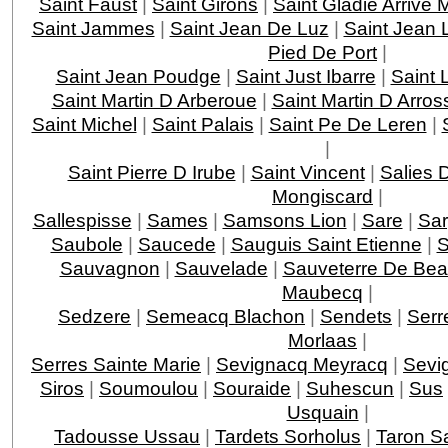
Saint Faust
|
Saint Girons
|
Saint Gladie Arrive
Saint Jammes
|
Saint Jean De Luz
|
Saint Jean 
Pied De Port
|
Saint Jean Poudge
|
Saint Just Ibarre
|
Saint 
Saint Martin D Arberoue
|
Saint Martin D Arros
Saint Michel
|
Saint Palais
|
Saint Pe De Leren
|
|
Saint Pierre D Irube
|
Saint Vincent
|
Salies 
Mongiscard
|
Sallespisse
|
Sames
|
Samsons Lion
|
Sare
|
Sar
Saubole
|
Saucede
|
Sauguis Saint Etienne
|
S
Sauvagnon
|
Sauvelade
|
Sauveterre De Bea
Maubecq
|
Sedzere
|
Semeacq Blachon
|
Sendets
|
Serr
Morlaas
|
Serres Sainte Marie
|
Sevignacq Meyracq
|
Sevi
Siros
|
Soumoulou
|
Souraide
|
Suhescun
|
Sus
Usquain
|
Tadousse Ussau
|
Tardets Sorholus
|
Taron Sa