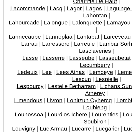
Charritte De Haut
|
Lacommande
|
Lacq
|
Lagor
|
Lagos
|
Laguinge
Lahontan
|
Lahourcade
|
Lalongue
|
Lalonquette
|
Lamayou
|
Lannecaube
|
Lanneplaa
|
Lantabat
|
Larceveau 
Larrau
|
Larressore
|
Larreule
|
Larribar Sor
Lasclaveries
|
Lasse
|
Lasserre
|
Lasseube
|
Lasseubetat
Lecumberry
|
Ledeuix
|
Lee
|
Lees Athas
|
Lembeye
|
Leme
Lescun
|
Lespielle
|
Lespourcy
|
Lestelle Betharram
|
Lichans Sun
Atherey
|
Limendous
|
Livron
|
Lohitzun Oyhercq
|
Lomb
Loubieng
|
Louhossoa
|
Lourdios Ichere
|
Lourenties
|
Lou
Soubiron
|
Louvigny
|
Luc Armau
|
Lucarre
|
Lucgarier
|
Lu