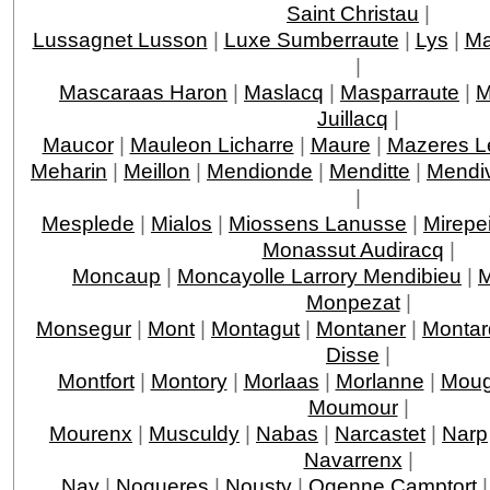
Saint Christau
|
Lussagnet Lusson
|
Luxe Sumberraute
|
Lys
|
Ma
|
Mascaraas Haron
|
Maslacq
|
Masparraute
|
M
Juillacq
|
Maucor
|
Mauleon Licharre
|
Maure
|
Mazeres L
Meharin
|
Meillon
|
Mendionde
|
Menditte
|
Mendi
|
Mesplede
|
Mialos
|
Miossens Lanusse
|
Mirepe
Monassut Audiracq
|
Moncaup
|
Moncayolle Larrory Mendibieu
|
M
Monpezat
|
Monsegur
|
Mont
|
Montagut
|
Montaner
|
Montar
Disse
|
Montfort
|
Montory
|
Morlaas
|
Morlanne
|
Moug
Moumour
|
Mourenx
|
Musculdy
|
Nabas
|
Narcastet
|
Narp
Navarrenx
|
Nay
|
Nogueres
|
Nousty
|
Ogenne Camptort