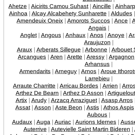
Ahetze
|
Aicirits Camou Suhast
|
Aincille
|
Ainhar
Ainhoa
|
Alcay Alcabehety Sunharette
|
Aldudes
Amendeuix Oneix
|
Amorots Succos
|
Ance
|
Angais
|
Anglet
|
Angous
|
Anhaux
|
Anos
|
Anoye
|
Ar
Araujuzon
|
Araux
|
Arberats Sillegue
|
Arbonne
|
Arbouet 
Arcangues
|
Aren
|
Arette
|
Aressy
|
Argagnon
Arhansus
|
Armendarits
|
Arneguy
|
Arnos
|
Aroue Ithorot
Larrebieu
|
Arraute Charritte
|
Arricau Bordes
|
Arrien
|
Arro
Arthez De Bearn
|
Arthez D Asson
|
Artiguelou
Artix
|
Arudy
|
Arzacq Arraziguet
|
Asasp Arros
Assat
|
Asson
|
Aste Beon
|
Astis
|
Athos Aspis
Aubous
|
Audaux
|
Auga
|
Auriac
|
Aurions Idernes
|
Ausse
Auterrive
|
Autevielle Saint Martin Bideren
|