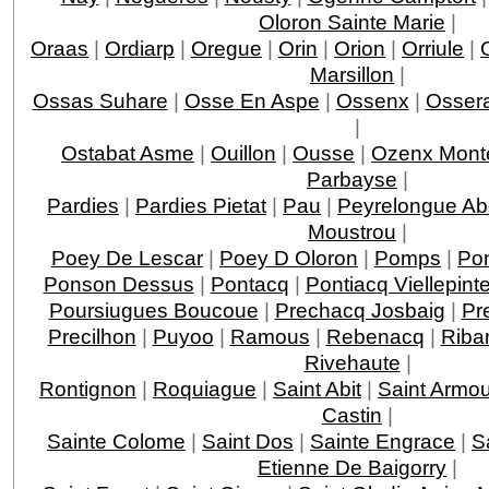
Oloron Sainte Marie
|
Oraas
|
Ordiarp
|
Oregue
|
Orin
|
Orion
|
Orriule
|
Marsillon
|
Ossas Suhare
|
Osse En Aspe
|
Ossenx
|
Ossera
|
Ostabat Asme
|
Ouillon
|
Ousse
|
Ozenx Mont
Parbayse
|
Pardies
|
Pardies Pietat
|
Pau
|
Peyrelongue A
Moustrou
|
Poey De Lescar
|
Poey D Oloron
|
Pomps
|
Po
Ponson Dessus
|
Pontacq
|
Pontiacq Viellepint
Poursiugues Boucoue
|
Prechacq Josbaig
|
Pr
Precilhon
|
Puyoo
|
Ramous
|
Rebenacq
|
Riba
Rivehaute
|
Rontignon
|
Roquiague
|
Saint Abit
|
Saint Armo
Castin
|
Sainte Colome
|
Saint Dos
|
Sainte Engrace
|
S
Etienne De Baigorry
|