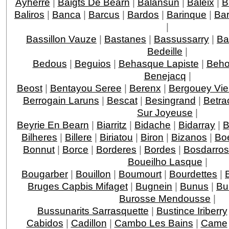
Ayherre
|
Baigts De Bearn
|
Balansun
|
Baleix
|
B
Baliros
|
Banca
|
Barcus
|
Bardos
|
Barinque
|
Ba
|
Bassillon Vauze
|
Bastanes
|
Bassussarry
|
Ba
Bedeille
|
Bedous
|
Beguios
|
Behasque Lapiste
|
Beho
Benejacq
|
Beost
|
Bentayou Seree
|
Berenx
|
Bergouey Vie
Berrogain Laruns
|
Bescat
|
Besingrand
|
Betra
Sur Joyeuse
|
Beyrie En Bearn
|
Biarritz
|
Bidache
|
Bidarray
|
B
Bilheres
|
Billere
|
Biriatou
|
Biron
|
Bizanos
|
Boe
Bonnut
|
Borce
|
Borderes
|
Bordes
|
Bosdarros
Boueilho Lasque
|
Bougarber
|
Bouillon
|
Boumourt
|
Bourdettes
|
Bruges Capbis Mifaget
|
Bugnein
|
Bunus
|
Bu
Burosse Mendousse
|
Bussunarits Sarrasquette
|
Bustince Iriberry
Cabidos
|
Cadillon
|
Cambo Les Bains
|
Came