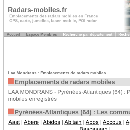
Radars-mobiles.fr
Emplacements des radars mobiles en France
GPS, carte, jumelles, laser, mobile, POI radar
Accueil
Espace Membres
Recherche par département
Recher
Laa Mondrans : Emplacements de radars mobiles
Emplacements de radars mobiles
LAA MONDRANS - Pyrénées-Atlantiques (64) : P
mobiles enregistrés
Pyrénées-Atlantiques (64) : Les comm
Aast
|
Abere
|
Abidos
|
Abitain
|
Abos
|
Accous
|
A
Bascassan
|