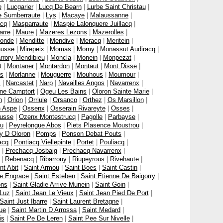
e
|
Lucgarier
|
Lucq De Bearn
|
Lurbe Saint Christau
|
e Sumberraute
|
Lys
|
Macaye
|
Malaussanne
|
cq
|
Masparraute
|
Maspie Lalonquere Juillacq
|
arre
|
Maure
|
Mazeres Lezons
|
Mazerolles
|
onde
|
Menditte
|
Mendive
|
Meracq
|
Meritein
|
nusse
|
Mirepeix
|
Momas
|
Momy
|
Monassut Audiracq
|
rrory Mendibieu
|
Moncla
|
Monein
|
Monpezat
|
t
|
Montaner
|
Montardon
|
Montaut
|
Mont Disse
|
as
|
Morlanne
|
Mouguerre
|
Mouhous
|
Moumour
|
s
|
Narcastet
|
Narp
|
Navailles Angos
|
Navarrenx
|
ne Camptort
|
Ogeu Les Bains
|
Oloron Sainte Marie
|
n
|
Orion
|
Orriule
|
Orsanco
|
Orthez
|
Os Marsillon
|
 Aspe
|
Ossenx
|
Osserain Rivareyte
|
Osses
|
usse
|
Ozenx Montestrucq
|
Pagolle
|
Parbayse
|
u
|
Peyrelongue Abos
|
Piets Plasence Moustrou
|
y D Oloron
|
Pomps
|
Ponson Debat Pouts
|
acq
|
Pontiacq Viellepinte
|
Portet
|
Pouliacq
|
|
Prechacq Josbaig
|
Prechacq Navarrenx
|
|
Rebenacq
|
Ribarrouy
|
Riupeyrous
|
Rivehaute
|
nt Abit
|
Saint Armou
|
Saint Boes
|
Saint Castin
|
te Engrace
|
Saint Esteben
|
Saint Etienne De Baigorry
|
ons
|
Saint Gladie Arrive Munein
|
Saint Goin
|
 Luz
|
Saint Jean Le Vieux
|
Saint Jean Pied De Port
|
Saint Just Ibarre
|
Saint Laurent Bretagne
|
ue
|
Saint Martin D Arrossa
|
Saint Medard
|
is
|
Saint Pe De Leren
|
Saint Pee Sur Nivelle
|