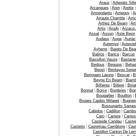
Araux
|
Arberats Sill
Arcangues
|
Aren
|
Arette
Armendarits
|
Arneguy
|
A
Arraute Charritte
|
Arri
Arthez De Bearn
|
Ar
Artix
|
Arudy
|
Arzacq 
Assat
|
Asson
|
Aste Beon
Audaux
|
Auga
|
Auriac
Auterrive
|
Auteviel
Ayherre
|
Baigts De Bea
Baliros
|
Banca
|
Barcus
Bassillon Vauze
|
Bastane
Bedous
|
Beguios
|
Behas
Beost
|
Bentayou Sere
Berrogain Laruns
|
Bescat
|
B
Beyrie En Bearn
|
Biarri
Bilheres
|
Billere
|
Biria
Bonnut
|
Borce
|
Borderes
|
Bor
Bougarber
|
Bouillon
|
Bruges Capbis Mifaget
|
Bugnei
Bussunarits Sarras
Cabidos
|
Cadillon
|
Cambo
Caro
|
Carrere
|
Carres
Casteide Candau
|
Caste
Castetis
|
Castetnau Camblong
|
Cast
Castillon Canton De Le