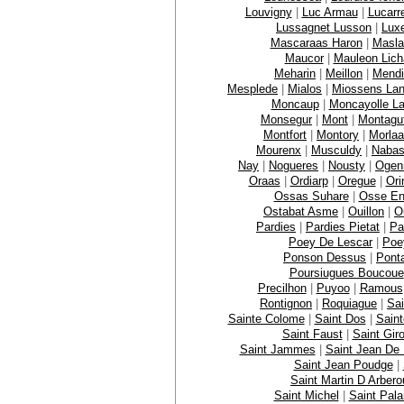
Louvigny
|
Luc Armau
|
Lucarr
Lussagnet Lusson
|
Lux
Mascaraas Haron
|
Masla
Maucor
|
Mauleon Lich
Meharin
|
Meillon
|
Mendi
Mesplede
|
Mialos
|
Miossens La
Moncaup
|
Moncayolle La
Monsegur
|
Mont
|
Montagu
Montfort
|
Montory
|
Morla
Mourenx
|
Musculdy
|
Naba
Nay
|
Nogueres
|
Nousty
|
Ogen
Oraas
|
Ordiarp
|
Oregue
|
Ori
Ossas Suhare
|
Osse En
Ostabat Asme
|
Ouillon
|
O
Pardies
|
Pardies Pietat
|
Pa
Poey De Lescar
|
Poe
Ponson Dessus
|
Pont
Poursiugues Boucoue
Precilhon
|
Puyoo
|
Ramous
Rontignon
|
Roquiague
|
Sai
Sainte Colome
|
Saint Dos
|
Sain
Saint Faust
|
Saint Gir
Saint Jammes
|
Saint Jean De
Saint Jean Poudge
|
Saint Martin D Arbero
Saint Michel
|
Saint Pala