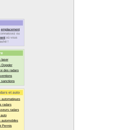
n
emplacement
connaissez ou
ent
où vous
lashé !
re
 laser
s Doppler
ce des radars
aventions
 sanctions
dars et auto
s automatiques
s radars
sseurs radars
 auto
 automobiles
t Permis