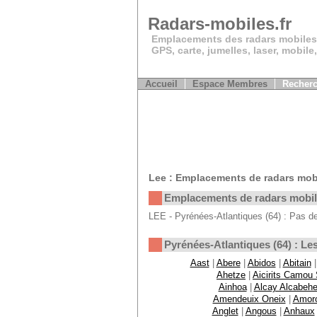
Radars-mobiles.fr
Emplacements des radars mobiles
GPS, carte, jumelles, laser, mobile
Accueil
Espace Membres
Recherc
Lee : Emplacements de radars mob
Emplacements de radars mobi
LEE - Pyrénées-Atlantiques (64) : Pas de
Pyrénées-Atlantiques (64) : 
Aast
|
Abere
|
Abidos
|
Abitain
Ahetze
|
Aicirits Camou
Ainhoa
|
Alcay Alcabehe
Amendeuix Oneix
|
Amor
Anglet
|
Angous
|
Anhaux