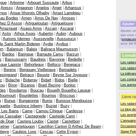
egue
|
Arbonne
|
Arbouet Sussaute
|
Arbus
|
|
Aressy
|
Argagnon
|
Argelos
|
Arget
|
Arhansus
|
rnos
|
Aroue Ithorots Olhaiby
|
Arrast Larrebieu
|
cau Bordes
|
Arrien
|
Arros De Nay
|
Arroses
|
thez D Asson
|
Artigueloutan
|
Artiguelouve
|
Ajouter
Arraziguet
|
Asasp Arros
|
Ascain
|
Ascarat
|
Ajoutez u
|
Astis
|
Athos Aspis
|
Aubertin
|
Aubin
|
Aubous
|
que vous 
|
Aurions Idernes
|
Aussevielle
|
Aussurucq
|
l'
emplacem
le Saint Martin Bideren
|
Aydie
|
Aydius
|
avez été f
rn
|
Balansun
|
Baleix
|
Baliracq Maumusson
|
|
Bardos
|
Barinque
|
Barraute Camu
|
Barzun
|
Connaît
s
|
Bassussarry
|
Baudreix
|
Bayonne
|
Bedeille
|
Les radars
que Lapiste
|
Behorleguy
|
Bellocq
|
Benejacq
|
Les radar
e
|
Berenx
|
Bergouey Viellenave
|
Bernadets
|
La toléran
esingrand
|
Betracq
|
Beuste
|
Beyrie Sur Joyeuse
|
Les contr
tz
|
Bidache
|
Bidarray
|
Bidart
|
Bidos
|
Bielle
|
tou
|
Biron
|
Bizanos
|
Boeil Bezing
|
Bonloc
|
Les autres
des
|
Bosdarros
|
Boucau
|
Boueilh Boueilho Lasque
|
Boumourt
|
Bourdettes
|
Bournos
|
Briscous
|
Liens ra
n
|
Bunus
|
Burgaronne
|
Buros
|
Burosse Mendousse
|
Les radar
quette
|
Bustince Iriberry
|
Buziet
|
Buzy
|
Le blog de
 Les Bains
|
Came
|
Camou Cihigue
|
Cardesse
|
Les averti
se Cassaber
|
Castagnede
|
Casteide Cami
|
L'annuaire
ide Doat
|
Castera Loubix
|
Castet
|
Castetbon
|
etner
|
Castetpugon
|
Castillon Canton D Arthez De Bearn
|
Occasions
mbeye
|
Caubios Loos
|
Cescau
|
Cette Eygun
|
Stage Poin