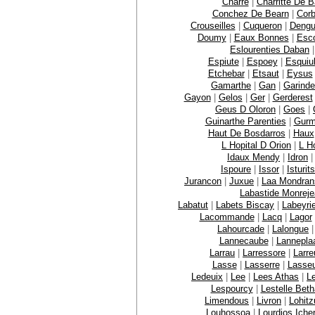
Charre
|
Charritte De 
Conchez De Bearn
|
Corb
Crouseilles
|
Cuqueron
|
Dengu
Doumy
|
Eaux Bonnes
|
Esc
Eslourenties Daban
Espiute
|
Espoey
|
Esquiu
Etchebar
|
Etsaut
|
Eysus
Gamarthe
|
Gan
|
Garinde
Gayon
|
Gelos
|
Ger
|
Gerderest
Geus D Oloron
|
Goes
|
Guinarthe Parenties
|
Gurm
Haut De Bosdarros
|
Haux
L Hopital D Orion
|
L Ho
Idaux Mendy
|
Idron
Ispoure
|
Issor
|
Isturits
Jurancon
|
Juxue
|
Laa Mondran
Labastide Monrej
Labatut
|
Labets Biscay
|
Labeyri
Lacommande
|
Lacq
|
Lagor
Lahourcade
|
Lalongue
Lannecaube
|
Lannepla
Larrau
|
Larressore
|
Larre
Lasse
|
Lasserre
|
Lasse
Ledeuix
|
Lee
|
Lees Athas
|
L
Lespourcy
|
Lestelle Bet
Limendous
|
Livron
|
Lohit
Louhossoa
|
Lourdios Iche