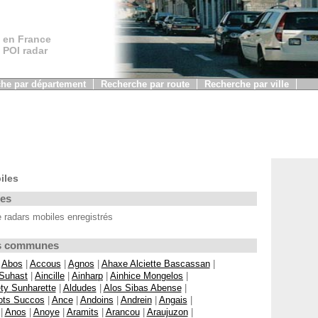
 en France
, POI radar
he par département
Recherche par route
Recherche par ville
iles
les
 radars mobiles enregistrés
Les communes
|
Abos
|
Accous
|
Agnos
|
Ahaxe Alciette Bascassan
|
 Suhast
|
Aincille
|
Ainharp
|
Ainhice Mongelos
|
ty Sunharette
|
Aldudes
|
Alos Sibas Abense
|
ots Succos
|
Ance
|
Andoins
|
Andrein
|
Angais
|
|
Anos
|
Anoye
|
Aramits
|
Arancou
|
Araujuzon
|