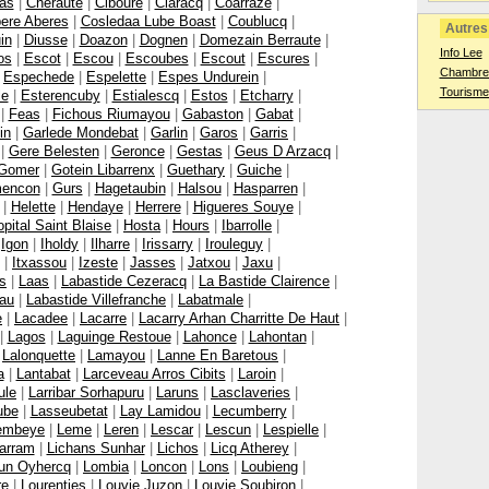
Bas
|
Cheraute
|
Ciboure
|
Claracq
|
Coarraze
|
ere Aberes
|
Cosledaa Lube Boast
|
Coublucq
|
Autres 
in
|
Diusse
|
Doazon
|
Dognen
|
Domezain Berraute
|
Info Lee
os
|
Escot
|
Escou
|
Escoubes
|
Escout
|
Escures
|
Chambres
|
Espechede
|
Espelette
|
Espes Undurein
|
Tourisme
le
|
Esterencuby
|
Estialescq
|
Estos
|
Etcharry
|
|
Feas
|
Fichous Riumayou
|
Gabaston
|
Gabat
|
in
|
Garlede Mondebat
|
Garlin
|
Garos
|
Garris
|
|
Gere Belesten
|
Geronce
|
Gestas
|
Geus D Arzacq
|
Gomer
|
Gotein Libarrenx
|
Guethary
|
Guiche
|
encon
|
Gurs
|
Hagetaubin
|
Halsou
|
Hasparren
|
|
Helette
|
Hendaye
|
Herrere
|
Higueres Souye
|
pital Saint Blaise
|
Hosta
|
Hours
|
Ibarrolle
|
|
Igon
|
Iholdy
|
Ilharre
|
Irissarry
|
Irouleguy
|
|
Itxassou
|
Izeste
|
Jasses
|
Jatxou
|
Jaxu
|
s
|
Laas
|
Labastide Cezeracq
|
La Bastide Clairence
|
eau
|
Labastide Villefranche
|
Labatmale
|
e
|
Lacadee
|
Lacarre
|
Lacarry Arhan Charritte De Haut
|
|
Lagos
|
Laguinge Restoue
|
Lahonce
|
Lahontan
|
|
Lalonquette
|
Lamayou
|
Lanne En Baretous
|
a
|
Lantabat
|
Larceveau Arros Cibits
|
Laroin
|
ule
|
Larribar Sorhapuru
|
Laruns
|
Lasclaveries
|
ube
|
Lasseubetat
|
Lay Lamidou
|
Lecumberry
|
embeye
|
Leme
|
Leren
|
Lescar
|
Lescun
|
Lespielle
|
harram
|
Lichans Sunhar
|
Lichos
|
Licq Atherey
|
zun Oyhercq
|
Lombia
|
Loncon
|
Lons
|
Loubieng
|
re
|
Lourenties
|
Louvie Juzon
|
Louvie Soubiron
|