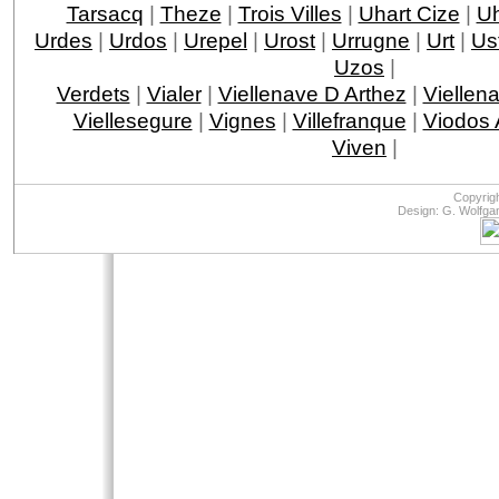
Tarsacq
|
Theze
|
Trois Villes
|
Uhart Cize
|
Uh
Urdes
|
Urdos
|
Urepel
|
Urost
|
Urrugne
|
Urt
|
Ust
Uzos
|
Verdets
|
Vialer
|
Viellenave D Arthez
|
Viellen
Viellesegure
|
Vignes
|
Villefranque
|
Viodos
Viven
|
Copyrig
Design: G. Wolfga