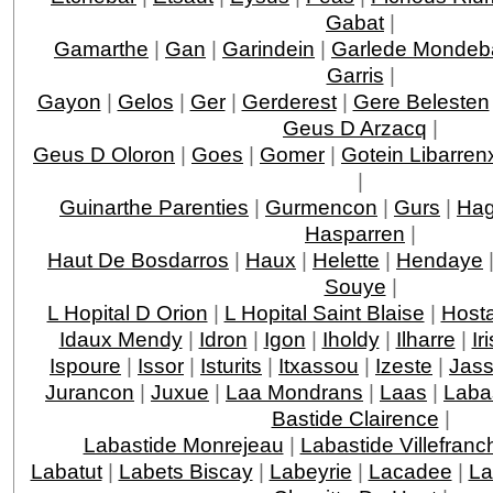
Gabat
|
Gamarthe
|
Gan
|
Garindein
|
Garlede Mondeb
Garris
|
Gayon
|
Gelos
|
Ger
|
Gerderest
|
Gere Belesten
Geus D Arzacq
|
Geus D Oloron
|
Goes
|
Gomer
|
Gotein Libarren
|
Guinarthe Parenties
|
Gurmencon
|
Gurs
|
Hag
Hasparren
|
Haut De Bosdarros
|
Haux
|
Helette
|
Hendaye
Souye
|
L Hopital D Orion
|
L Hopital Saint Blaise
|
Host
Idaux Mendy
|
Idron
|
Igon
|
Iholdy
|
Ilharre
|
Ir
Ispoure
|
Issor
|
Isturits
|
Itxassou
|
Izeste
|
Jas
Jurancon
|
Juxue
|
Laa Mondrans
|
Laas
|
Laba
Bastide Clairence
|
Labastide Monrejeau
|
Labastide Villefranc
Labatut
|
Labets Biscay
|
Labeyrie
|
Lacadee
|
La