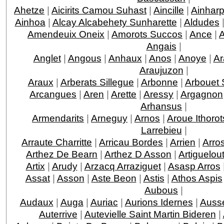
Ahetze
|
Aicirits Camou Suhast
|
Aincille
|
Ainhar
Ainhoa
|
Alcay Alcabehety Sunharette
|
Aldudes
Amendeuix Oneix
|
Amorots Succos
|
Ance
|
Angais
|
Anglet
|
Angous
|
Anhaux
|
Anos
|
Anoye
|
Ar
Araujuzon
|
Araux
|
Arberats Sillegue
|
Arbonne
|
Arbouet 
Arcangues
|
Aren
|
Arette
|
Aressy
|
Argagnon
Arhansus
|
Armendarits
|
Arneguy
|
Arnos
|
Aroue Ithorot
Larrebieu
|
Arraute Charritte
|
Arricau Bordes
|
Arrien
|
Arro
Arthez De Bearn
|
Arthez D Asson
|
Artiguelou
Artix
|
Arudy
|
Arzacq Arraziguet
|
Asasp Arros
Assat
|
Asson
|
Aste Beon
|
Astis
|
Athos Aspis
Aubous
|
Audaux
|
Auga
|
Auriac
|
Aurions Idernes
|
Ausse
Auterrive
|
Autevielle Saint Martin Bideren
|