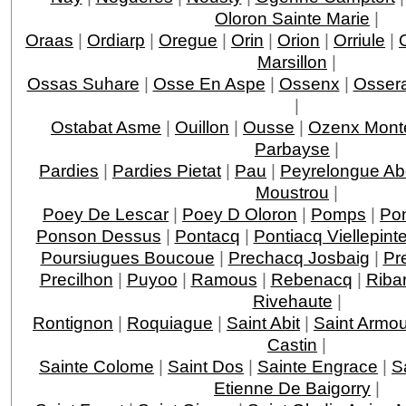
Oloron Sainte Marie
|
Oraas
|
Ordiarp
|
Oregue
|
Orin
|
Orion
|
Orriule
|
Marsillon
|
Ossas Suhare
|
Osse En Aspe
|
Ossenx
|
Ossera
|
Ostabat Asme
|
Ouillon
|
Ousse
|
Ozenx Mont
Parbayse
|
Pardies
|
Pardies Pietat
|
Pau
|
Peyrelongue A
Moustrou
|
Poey De Lescar
|
Poey D Oloron
|
Pomps
|
Po
Ponson Dessus
|
Pontacq
|
Pontiacq Viellepint
Poursiugues Boucoue
|
Prechacq Josbaig
|
Pr
Precilhon
|
Puyoo
|
Ramous
|
Rebenacq
|
Riba
Rivehaute
|
Rontignon
|
Roquiague
|
Saint Abit
|
Saint Armo
Castin
|
Sainte Colome
|
Saint Dos
|
Sainte Engrace
|
S
Etienne De Baigorry
|