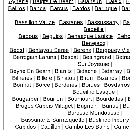
Ayherre
|
Baigts De Bearn
|
Balansun
|
Baleix
|
B
Baliros
|
Banca
|
Barcus
|
Bardos
|
Barinque
|
Ba
|
Bassillon Vauze
|
Bastanes
|
Bassussarry
|
Ba
Bedeille
|
Bedous
|
Beguios
|
Behasque Lapiste
|
Beho
Benejacq
|
Beost
|
Bentayou Seree
|
Berenx
|
Bergouey Vie
Berrogain Laruns
|
Bescat
|
Besingrand
|
Betra
Sur Joyeuse
|
Beyrie En Bearn
|
Biarritz
|
Bidache
|
Bidarray
|
B
Bilheres
|
Billere
|
Biriatou
|
Biron
|
Bizanos
|
Boe
Bonnut
|
Borce
|
Borderes
|
Bordes
|
Bosdarros
Boueilho Lasque
|
Bougarber
|
Bouillon
|
Boumourt
|
Bourdettes
|
Bruges Capbis Mifaget
|
Bugnein
|
Bunus
|
Bu
Burosse Mendousse
|
Bussunarits Sarrasquette
|
Bustince Iriberry
Cabidos
|
Cadillon
|
Cambo Les Bains
|
Came