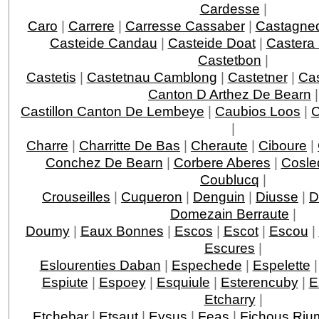
Cardesse
|
Caro
|
Carrere
|
Carresse Cassaber
|
Castagne
Casteide Candau
|
Casteide Doat
|
Castera
Castetbon
|
Castetis
|
Castetnau Camblong
|
Castetner
|
Ca
Canton D Arthez De Bearn
|
Castillon Canton De Lembeye
|
Caubios Loos
|
|
Charre
|
Charritte De Bas
|
Cheraute
|
Ciboure
|
Conchez De Bearn
|
Corbere Aberes
|
Cosle
Coublucq
|
Crouseilles
|
Cuqueron
|
Denguin
|
Diusse
|
D
Domezain Berraute
|
Doumy
|
Eaux Bonnes
|
Escos
|
Escot
|
Escou
|
Escures
|
Eslourenties Daban
|
Espechede
|
Espelette
Espiute
|
Espoey
|
Esquiule
|
Esterencuby
|
E
Etcharry
|
Etchebar
|
Etsaut
|
Eysus
|
Feas
|
Fichous Ri