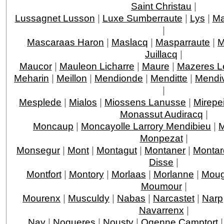
Saint Christau
|
Lussagnet Lusson
|
Luxe Sumberraute
|
Lys
|
Ma
|
Mascaraas Haron
|
Maslacq
|
Masparraute
|
M
Juillacq
|
Maucor
|
Mauleon Licharre
|
Maure
|
Mazeres L
Meharin
|
Meillon
|
Mendionde
|
Menditte
|
Mendi
|
Mesplede
|
Mialos
|
Miossens Lanusse
|
Mirepe
Monassut Audiracq
|
Moncaup
|
Moncayolle Larrory Mendibieu
|
M
Monpezat
|
Monsegur
|
Mont
|
Montagut
|
Montaner
|
Montar
Disse
|
Montfort
|
Montory
|
Morlaas
|
Morlanne
|
Moug
Moumour
|
Mourenx
|
Musculdy
|
Nabas
|
Narcastet
|
Narp
Navarrenx
|
Nay
|
Nogueres
|
Nousty
|
Ogenne Camptort