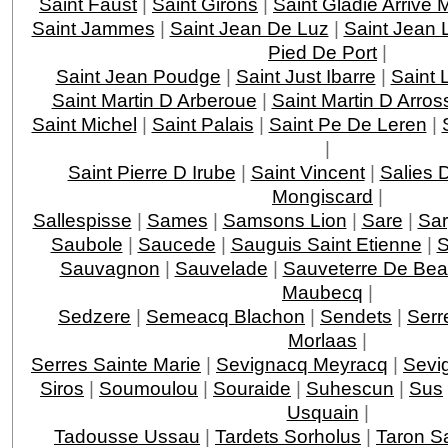
Saint Faust
|
Saint Girons
|
Saint Gladie Arrive
Saint Jammes
|
Saint Jean De Luz
|
Saint Jean 
Pied De Port
|
Saint Jean Poudge
|
Saint Just Ibarre
|
Saint 
Saint Martin D Arberoue
|
Saint Martin D Arros
Saint Michel
|
Saint Palais
|
Saint Pe De Leren
|
|
Saint Pierre D Irube
|
Saint Vincent
|
Salies 
Mongiscard
|
Sallespisse
|
Sames
|
Samsons Lion
|
Sare
|
Sar
Saubole
|
Saucede
|
Sauguis Saint Etienne
|
S
Sauvagnon
|
Sauvelade
|
Sauveterre De Bea
Maubecq
|
Sedzere
|
Semeacq Blachon
|
Sendets
|
Serr
Morlaas
|
Serres Sainte Marie
|
Sevignacq Meyracq
|
Sevi
Siros
|
Soumoulou
|
Souraide
|
Suhescun
|
Sus
Usquain
|
Tadousse Ussau
|
Tardets Sorholus
|
Taron Sa