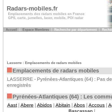
Radars-mobiles.fr
Emplacements des radars mobiles en France
GPS, carte, jumelles, laser, mobile, POI radar
Accueil
Espace Membres
Recherche par département
Recher
Lasserre : Emplacements de radars mobiles
Emplacements de radars mobiles
LASSERRE - Pyrénées-Atlantiques (64) : Pas de
enregistrés
Pyrénées-Atlantiques (64) : Les comm
Aast
|
Abere
|
Abidos
|
Abitain
|
Abos
|
Accous
|
A
Bascassan
|