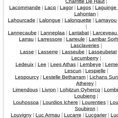
Charritte De Haut
|
Lacommande
|
Lacq
|
Lagor
|
Lagos
|
Laguinge
Lahontan
|
Lahourcade
|
Lalongue
|
Lalonquette
|
Lamayou
|
Lannecaube
|
Lanneplaa
|
Lantabat
|
Larceveau 
Larrau
|
Larressore
|
Larreule
|
Larribar Sor
Lasclaveries
|
Lasse
|
Lasserre
|
Lasseube
|
Lasseubetat
Lecumberry
|
Ledeuix
|
Lee
|
Lees Athas
|
Lembeye
|
Leme
Lescun
|
Lespielle
|
Lespourcy
|
Lestelle Betharram
|
Lichans Sun
Atherey
|
Limendous
|
Livron
|
Lohitzun Oyhercq
|
Lomb
Loubieng
|
Louhossoa
|
Lourdios Ichere
|
Lourenties
|
Lou
Soubiron
|
Louvigny
|
Luc Armau
|
Lucarre
|
Lucgarier
|
Lu