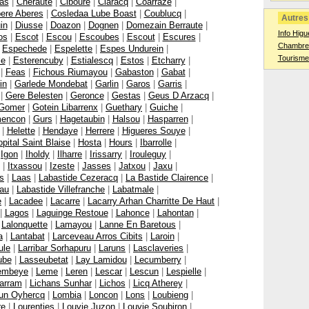
Bas
|
Cheraute
|
Ciboure
|
Claracq
|
Coarraze
|
ere Aberes
|
Cosledaa Lube Boast
|
Coublucq
|
Autres 
in
|
Diusse
|
Doazon
|
Dognen
|
Domezain Berraute
|
Info Hig
os
|
Escot
|
Escou
|
Escoubes
|
Escout
|
Escures
|
Chambres
|
Espechede
|
Espelette
|
Espes Undurein
|
Tourisme
le
|
Esterencuby
|
Estialescq
|
Estos
|
Etcharry
|
|
Feas
|
Fichous Riumayou
|
Gabaston
|
Gabat
|
in
|
Garlede Mondebat
|
Garlin
|
Garos
|
Garris
|
|
Gere Belesten
|
Geronce
|
Gestas
|
Geus D Arzacq
|
Gomer
|
Gotein Libarrenx
|
Guethary
|
Guiche
|
encon
|
Gurs
|
Hagetaubin
|
Halsou
|
Hasparren
|
|
Helette
|
Hendaye
|
Herrere
|
Higueres Souye
|
pital Saint Blaise
|
Hosta
|
Hours
|
Ibarrolle
|
|
Igon
|
Iholdy
|
Ilharre
|
Irissarry
|
Irouleguy
|
|
Itxassou
|
Izeste
|
Jasses
|
Jatxou
|
Jaxu
|
s
|
Laas
|
Labastide Cezeracq
|
La Bastide Clairence
|
eau
|
Labastide Villefranche
|
Labatmale
|
e
|
Lacadee
|
Lacarre
|
Lacarry Arhan Charritte De Haut
|
|
Lagos
|
Laguinge Restoue
|
Lahonce
|
Lahontan
|
|
Lalonquette
|
Lamayou
|
Lanne En Baretous
|
a
|
Lantabat
|
Larceveau Arros Cibits
|
Laroin
|
ule
|
Larribar Sorhapuru
|
Laruns
|
Lasclaveries
|
ube
|
Lasseubetat
|
Lay Lamidou
|
Lecumberry
|
embeye
|
Leme
|
Leren
|
Lescar
|
Lescun
|
Lespielle
|
harram
|
Lichans Sunhar
|
Lichos
|
Licq Atherey
|
zun Oyhercq
|
Lombia
|
Loncon
|
Lons
|
Loubieng
|
re
|
Lourenties
|
Louvie Juzon
|
Louvie Soubiron
|