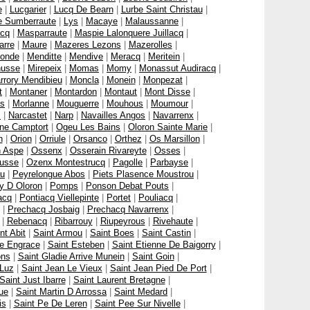
e
|
Lucgarier
|
Lucq De Bearn
|
Lurbe Saint Christau
|
e Sumberraute
|
Lys
|
Macaye
|
Malaussanne
|
cq
|
Masparraute
|
Maspie Lalonquere Juillacq
|
arre
|
Maure
|
Mazeres Lezons
|
Mazerolles
|
onde
|
Menditte
|
Mendive
|
Meracq
|
Meritein
|
nusse
|
Mirepeix
|
Momas
|
Momy
|
Monassut Audiracq
|
rrory Mendibieu
|
Moncla
|
Monein
|
Monpezat
|
t
|
Montaner
|
Montardon
|
Montaut
|
Mont Disse
|
as
|
Morlanne
|
Mouguerre
|
Mouhous
|
Moumour
|
s
|
Narcastet
|
Narp
|
Navailles Angos
|
Navarrenx
|
ne Camptort
|
Ogeu Les Bains
|
Oloron Sainte Marie
|
n
|
Orion
|
Orriule
|
Orsanco
|
Orthez
|
Os Marsillon
|
 Aspe
|
Ossenx
|
Osserain Rivareyte
|
Osses
|
usse
|
Ozenx Montestrucq
|
Pagolle
|
Parbayse
|
u
|
Peyrelongue Abos
|
Piets Plasence Moustrou
|
y D Oloron
|
Pomps
|
Ponson Debat Pouts
|
acq
|
Pontiacq Viellepinte
|
Portet
|
Pouliacq
|
|
Prechacq Josbaig
|
Prechacq Navarrenx
|
|
Rebenacq
|
Ribarrouy
|
Riupeyrous
|
Rivehaute
|
nt Abit
|
Saint Armou
|
Saint Boes
|
Saint Castin
|
te Engrace
|
Saint Esteben
|
Saint Etienne De Baigorry
|
ons
|
Saint Gladie Arrive Munein
|
Saint Goin
|
 Luz
|
Saint Jean Le Vieux
|
Saint Jean Pied De Port
|
Saint Just Ibarre
|
Saint Laurent Bretagne
|
ue
|
Saint Martin D Arrossa
|
Saint Medard
|
is
|
Saint Pe De Leren
|
Saint Pee Sur Nivelle
|