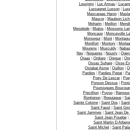
Louvigny
|
Luc Armau
|
Lucarr
Lussagnet Lusson
|
Lux
Mascaraas Haron
|
Masla
Maucor
|
Mauleon Lich
Meharin
|
Meillon
|
Mendi
Mesplede
|
Mialos
|
Miossens La
Moncaup
|
Moncayolle La
Monsegur
|
Mont
|
Montagu
Montfort
|
Montory
|
Morla
Mourenx
|
Musculdy
|
Naba
Nay
|
Nogueres
|
Nousty
|
Ogen
Oraas
|
Ordiarp
|
Oregue
|
Ori
Ossas Suhare
|
Osse En
Ostabat Asme
|
Ouillon
|
O
Pardies
|
Pardies Pietat
|
Pa
Poey De Lescar
|
Poe
Ponson Dessus
|
Pont
Poursiugues Boucoue
Precilhon
|
Puyoo
|
Ramous
Rontignon
|
Roquiague
|
Sai
Sainte Colome
|
Saint Dos
|
Sain
Saint Faust
|
Saint Gir
Saint Jammes
|
Saint Jean De
Saint Jean Poudge
|
Saint Martin D Arbero
Saint Michel
|
Saint Pala