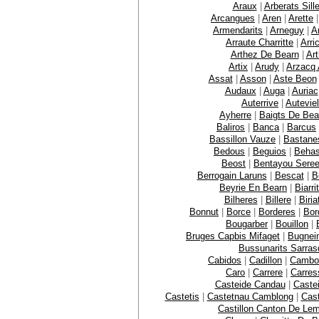
Araux
|
Arberats Sill
Arcangues
|
Aren
|
Arette
Armendarits
|
Arneguy
|
A
Arraute Charritte
|
Arri
Arthez De Bearn
|
Ar
Artix
|
Arudy
|
Arzacq 
Assat
|
Asson
|
Aste Beon
Audaux
|
Auga
|
Auriac
Auterrive
|
Auteviel
Ayherre
|
Baigts De Bea
Baliros
|
Banca
|
Barcus
Bassillon Vauze
|
Bastane
Bedous
|
Beguios
|
Behas
Beost
|
Bentayou Sere
Berrogain Laruns
|
Bescat
|
B
Beyrie En Bearn
|
Biarri
Bilheres
|
Billere
|
Biria
Bonnut
|
Borce
|
Borderes
|
Bor
Bougarber
|
Bouillon
|
Bruges Capbis Mifaget
|
Bugnei
Bussunarits Sarras
Cabidos
|
Cadillon
|
Cambo
Caro
|
Carrere
|
Carres
Casteide Candau
|
Caste
Castetis
|
Castetnau Camblong
|
Cast
Castillon Canton De Le