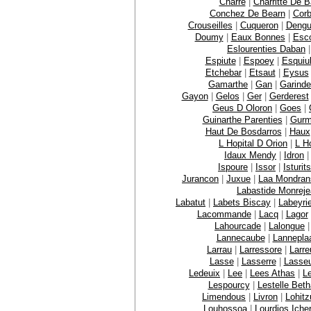
Charre
|
Charritte De 
Conchez De Bearn
|
Corb
Crouseilles
|
Cuqueron
|
Dengu
Doumy
|
Eaux Bonnes
|
Esc
Eslourenties Daban
Espiute
|
Espoey
|
Esquiu
Etchebar
|
Etsaut
|
Eysus
Gamarthe
|
Gan
|
Garinde
Gayon
|
Gelos
|
Ger
|
Gerderest
Geus D Oloron
|
Goes
|
Guinarthe Parenties
|
Gurm
Haut De Bosdarros
|
Haux
L Hopital D Orion
|
L Ho
Idaux Mendy
|
Idron
Ispoure
|
Issor
|
Isturits
Jurancon
|
Juxue
|
Laa Mondran
Labastide Monrej
Labatut
|
Labets Biscay
|
Labeyri
Lacommande
|
Lacq
|
Lagor
Lahourcade
|
Lalongue
Lannecaube
|
Lannepla
Larrau
|
Larressore
|
Larre
Lasse
|
Lasserre
|
Lasse
Ledeuix
|
Lee
|
Lees Athas
|
L
Lespourcy
|
Lestelle Bet
Limendous
|
Livron
|
Lohit
Louhossoa
|
Lourdios Iche