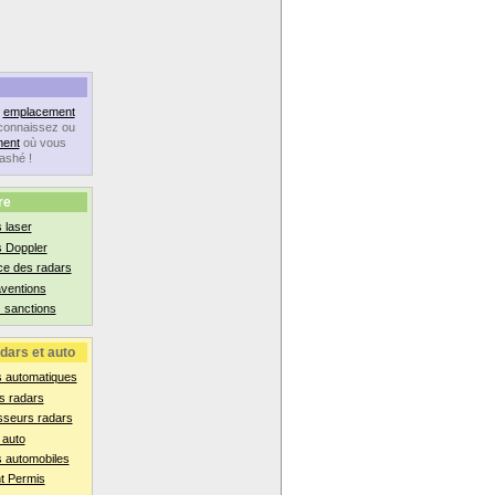
n
emplacement
connaissez ou
ent
où vous
lashé !
re
 laser
s Doppler
ce des radars
aventions
 sanctions
dars et auto
s automatiques
s radars
sseurs radars
 auto
 automobiles
t Permis