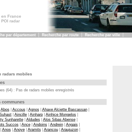
 en France
, POI radar
he par département
Recherche par route
Recherche par ville
 radars mobiles
les
 (64) : Pas de radars mobiles enregistrés
Les communes
|
Abos
|
Accous
|
Agnos
|
Ahaxe Alciette Bascassan
|
 Suhast
|
Aincille
|
Ainharp
|
Ainhice Mongelos
|
ty Sunharette
|
Aldudes
|
Alos Sibas Abense
|
ots Succos
|
Ance
|
Andoins
|
Andrein
|
Angais
|
|
Anos
|
Anoye
|
Aramits
|
Arancou
|
Araujuzon
|