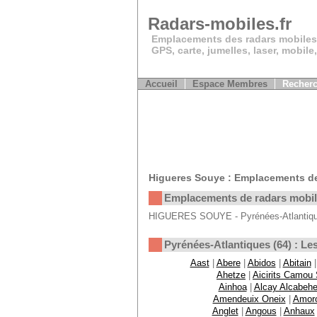
Radars-mobiles.fr
Emplacements des radars mobiles
GPS, carte, jumelles, laser, mobile
Accueil
Espace Membres
Recherc
Higueres Souye : Emplacements de
Emplacements de radars mobi
HIGUERES SOUYE - Pyrénées-Atlantiques
Pyrénées-Atlantiques (64) : 
Aast
|
Abere
|
Abidos
|
Abitain
Ahetze
|
Aicirits Camou
Ainhoa
|
Alcay Alcabehe
Amendeuix Oneix
|
Amor
Anglet
|
Angous
|
Anhaux