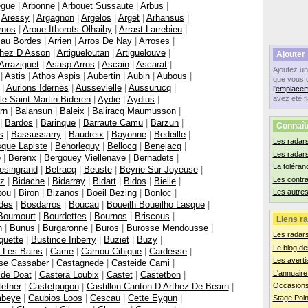
egue
|
Arbonne
|
Arbouet Sussaute
|
Arbus
|
|
Aressy
|
Argagnon
|
Argelos
|
Arget
|
Arhansus
|
rnos
|
Aroue Ithorots Olhaiby
|
Arrast Larrebieu
|
cau Bordes
|
Arrien
|
Arros De Nay
|
Arroses
|
thez D Asson
|
Artigueloutan
|
Artiguelouve
|
Ajouter
Arraziguet
|
Asasp Arros
|
Ascain
|
Ascarat
|
Ajoutez u
|
Astis
|
Athos Aspis
|
Aubertin
|
Aubin
|
Aubous
|
que vous 
|
Aurions Idernes
|
Aussevielle
|
Aussurucq
|
l'
emplacem
le Saint Martin Bideren
|
Aydie
|
Aydius
|
avez été f
rn
|
Balansun
|
Baleix
|
Baliracq Maumusson
|
|
Bardos
|
Barinque
|
Barraute Camu
|
Barzun
|
Connaît
s
|
Bassussarry
|
Baudreix
|
Bayonne
|
Bedeille
|
Les radars
que Lapiste
|
Behorleguy
|
Bellocq
|
Benejacq
|
Les radar
e
|
Berenx
|
Bergouey Viellenave
|
Bernadets
|
La toléran
esingrand
|
Betracq
|
Beuste
|
Beyrie Sur Joyeuse
|
Les contr
tz
|
Bidache
|
Bidarray
|
Bidart
|
Bidos
|
Bielle
|
tou
|
Biron
|
Bizanos
|
Boeil Bezing
|
Bonloc
|
Les autres
des
|
Bosdarros
|
Boucau
|
Boueilh Boueilho Lasque
|
Boumourt
|
Bourdettes
|
Bournos
|
Briscous
|
Liens ra
n
|
Bunus
|
Burgaronne
|
Buros
|
Burosse Mendousse
|
Les radar
quette
|
Bustince Iriberry
|
Buziet
|
Buzy
|
Le blog de
 Les Bains
|
Came
|
Camou Cihigue
|
Cardesse
|
Les averti
se Cassaber
|
Castagnede
|
Casteide Cami
|
L'annuaire
ide Doat
|
Castera Loubix
|
Castet
|
Castetbon
|
etner
|
Castetpugon
|
Castillon Canton D Arthez De Bearn
|
Occasions
mbeye
|
Caubios Loos
|
Cescau
|
Cette Eygun
|
Stage Poin