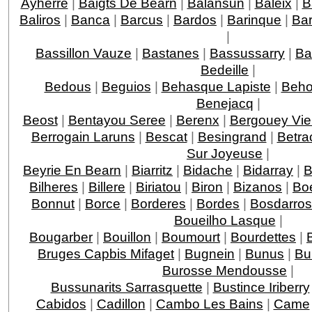
Ayherre
|
Baigts De Bearn
|
Balansun
|
Baleix
|
B
Baliros
|
Banca
|
Barcus
|
Bardos
|
Barinque
|
Ba
|
Bassillon Vauze
|
Bastanes
|
Bassussarry
|
Ba
Bedeille
|
Bedous
|
Beguios
|
Behasque Lapiste
|
Beho
Benejacq
|
Beost
|
Bentayou Seree
|
Berenx
|
Bergouey Vie
Berrogain Laruns
|
Bescat
|
Besingrand
|
Betra
Sur Joyeuse
|
Beyrie En Bearn
|
Biarritz
|
Bidache
|
Bidarray
|
B
Bilheres
|
Billere
|
Biriatou
|
Biron
|
Bizanos
|
Boe
Bonnut
|
Borce
|
Borderes
|
Bordes
|
Bosdarros
Boueilho Lasque
|
Bougarber
|
Bouillon
|
Boumourt
|
Bourdettes
|
Bruges Capbis Mifaget
|
Bugnein
|
Bunus
|
Bu
Burosse Mendousse
|
Bussunarits Sarrasquette
|
Bustince Iriberry
Cabidos
|
Cadillon
|
Cambo Les Bains
|
Came