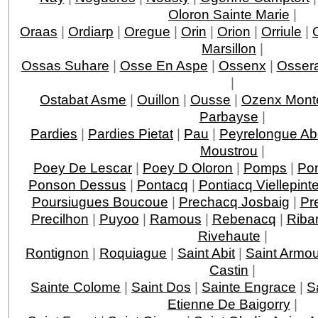
Oloron Sainte Marie
|
Oraas
|
Ordiarp
|
Oregue
|
Orin
|
Orion
|
Orriule
|
Marsillon
|
Ossas Suhare
|
Osse En Aspe
|
Ossenx
|
Ossera
|
Ostabat Asme
|
Ouillon
|
Ousse
|
Ozenx Mont
Parbayse
|
Pardies
|
Pardies Pietat
|
Pau
|
Peyrelongue A
Moustrou
|
Poey De Lescar
|
Poey D Oloron
|
Pomps
|
Po
Ponson Dessus
|
Pontacq
|
Pontiacq Viellepint
Poursiugues Boucoue
|
Prechacq Josbaig
|
Pr
Precilhon
|
Puyoo
|
Ramous
|
Rebenacq
|
Riba
Rivehaute
|
Rontignon
|
Roquiague
|
Saint Abit
|
Saint Armo
Castin
|
Sainte Colome
|
Saint Dos
|
Sainte Engrace
|
S
Etienne De Baigorry
|