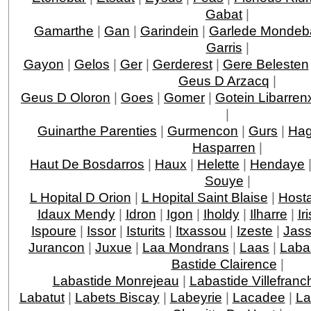
Gabat
|
Gamarthe
|
Gan
|
Garindein
|
Garlede Mondeb
Garris
|
Gayon
|
Gelos
|
Ger
|
Gerderest
|
Gere Belesten
Geus D Arzacq
|
Geus D Oloron
|
Goes
|
Gomer
|
Gotein Libarren
|
Guinarthe Parenties
|
Gurmencon
|
Gurs
|
Hag
Hasparren
|
Haut De Bosdarros
|
Haux
|
Helette
|
Hendaye
Souye
|
L Hopital D Orion
|
L Hopital Saint Blaise
|
Host
Idaux Mendy
|
Idron
|
Igon
|
Iholdy
|
Ilharre
|
Ir
Ispoure
|
Issor
|
Isturits
|
Itxassou
|
Izeste
|
Jas
Jurancon
|
Juxue
|
Laa Mondrans
|
Laas
|
Laba
Bastide Clairence
|
Labastide Monrejeau
|
Labastide Villefranc
Labatut
|
Labets Biscay
|
Labeyrie
|
Lacadee
|
La