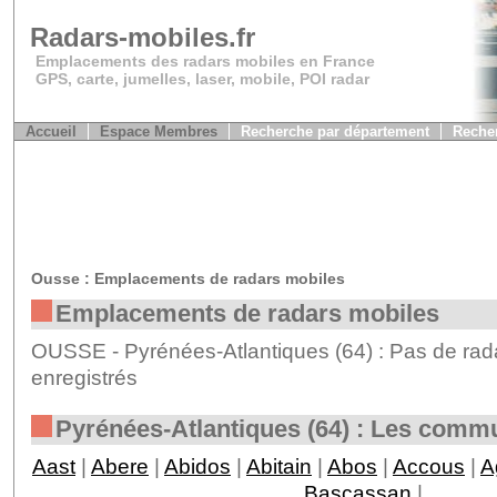
Radars-mobiles.fr
Emplacements des radars mobiles en France
GPS, carte, jumelles, laser, mobile, POI radar
Accueil
Espace Membres
Recherche par département
Recher
Ousse : Emplacements de radars mobiles
Emplacements de radars mobiles
OUSSE - Pyrénées-Atlantiques (64) : Pas de rad
enregistrés
Pyrénées-Atlantiques (64) : Les comm
Aast
|
Abere
|
Abidos
|
Abitain
|
Abos
|
Accous
|
A
Bascassan
|