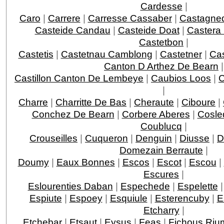
Cardesse
|
Caro
|
Carrere
|
Carresse Cassaber
|
Castagne
Casteide Candau
|
Casteide Doat
|
Castera
Castetbon
|
Castetis
|
Castetnau Camblong
|
Castetner
|
Ca
Canton D Arthez De Bearn
|
Castillon Canton De Lembeye
|
Caubios Loos
|
|
Charre
|
Charritte De Bas
|
Cheraute
|
Ciboure
|
Conchez De Bearn
|
Corbere Aberes
|
Cosle
Coublucq
|
Crouseilles
|
Cuqueron
|
Denguin
|
Diusse
|
D
Domezain Berraute
|
Doumy
|
Eaux Bonnes
|
Escos
|
Escot
|
Escou
|
Escures
|
Eslourenties Daban
|
Espechede
|
Espelette
Espiute
|
Espoey
|
Esquiule
|
Esterencuby
|
E
Etcharry
|
Etchebar
|
Etsaut
|
Eysus
|
Feas
|
Fichous Ri