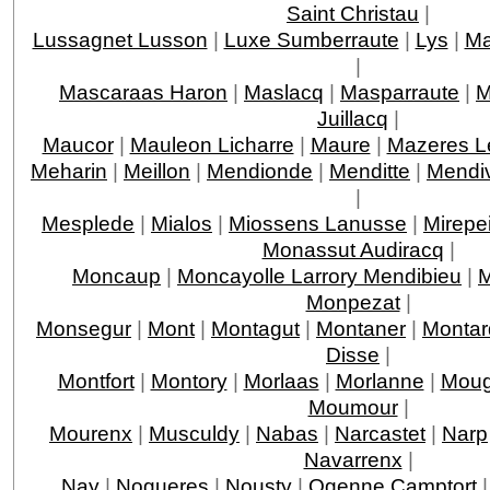
Saint Christau
|
Lussagnet Lusson
|
Luxe Sumberraute
|
Lys
|
Ma
|
Mascaraas Haron
|
Maslacq
|
Masparraute
|
M
Juillacq
|
Maucor
|
Mauleon Licharre
|
Maure
|
Mazeres L
Meharin
|
Meillon
|
Mendionde
|
Menditte
|
Mendi
|
Mesplede
|
Mialos
|
Miossens Lanusse
|
Mirepe
Monassut Audiracq
|
Moncaup
|
Moncayolle Larrory Mendibieu
|
M
Monpezat
|
Monsegur
|
Mont
|
Montagut
|
Montaner
|
Montar
Disse
|
Montfort
|
Montory
|
Morlaas
|
Morlanne
|
Moug
Moumour
|
Mourenx
|
Musculdy
|
Nabas
|
Narcastet
|
Narp
Navarrenx
|
Nay
|
Nogueres
|
Nousty
|
Ogenne Camptort