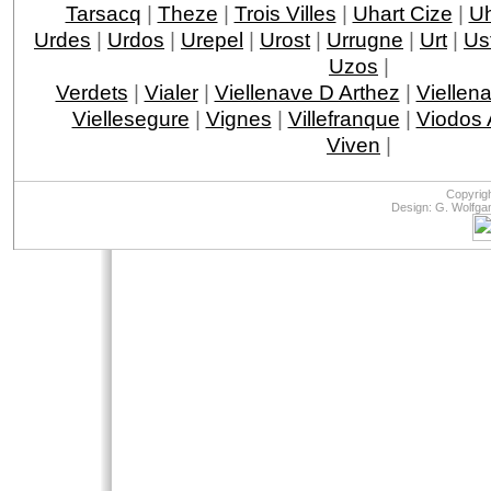
Tarsacq
|
Theze
|
Trois Villes
|
Uhart Cize
|
Uh
Urdes
|
Urdos
|
Urepel
|
Urost
|
Urrugne
|
Urt
|
Ust
Uzos
|
Verdets
|
Vialer
|
Viellenave D Arthez
|
Viellen
Viellesegure
|
Vignes
|
Villefranque
|
Viodos
Viven
|
Copyrig
Design: G. Wolfga