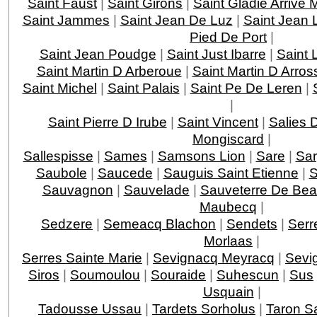
Saint Faust
|
Saint Girons
|
Saint Gladie Arrive
Saint Jammes
|
Saint Jean De Luz
|
Saint Jean 
Pied De Port
|
Saint Jean Poudge
|
Saint Just Ibarre
|
Saint 
Saint Martin D Arberoue
|
Saint Martin D Arros
Saint Michel
|
Saint Palais
|
Saint Pe De Leren
|
|
Saint Pierre D Irube
|
Saint Vincent
|
Salies 
Mongiscard
|
Sallespisse
|
Sames
|
Samsons Lion
|
Sare
|
Sar
Saubole
|
Saucede
|
Sauguis Saint Etienne
|
S
Sauvagnon
|
Sauvelade
|
Sauveterre De Bea
Maubecq
|
Sedzere
|
Semeacq Blachon
|
Sendets
|
Serr
Morlaas
|
Serres Sainte Marie
|
Sevignacq Meyracq
|
Sevi
Siros
|
Soumoulou
|
Souraide
|
Suhescun
|
Sus
Usquain
|
Tadousse Ussau
|
Tardets Sorholus
|
Taron Sa