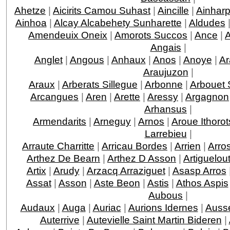
Ahetze
|
Aicirits Camou Suhast
|
Aincille
|
Ainhar
Ainhoa
|
Alcay Alcabehety Sunharette
|
Aldudes
Amendeuix Oneix
|
Amorots Succos
|
Ance
|
Angais
|
Anglet
|
Angous
|
Anhaux
|
Anos
|
Anoye
|
Ar
Araujuzon
|
Araux
|
Arberats Sillegue
|
Arbonne
|
Arbouet 
Arcangues
|
Aren
|
Arette
|
Aressy
|
Argagnon
Arhansus
|
Armendarits
|
Arneguy
|
Arnos
|
Aroue Ithorot
Larrebieu
|
Arraute Charritte
|
Arricau Bordes
|
Arrien
|
Arro
Arthez De Bearn
|
Arthez D Asson
|
Artiguelou
Artix
|
Arudy
|
Arzacq Arraziguet
|
Asasp Arros
Assat
|
Asson
|
Aste Beon
|
Astis
|
Athos Aspis
Aubous
|
Audaux
|
Auga
|
Auriac
|
Aurions Idernes
|
Ausse
Auterrive
|
Autevielle Saint Martin Bideren
|