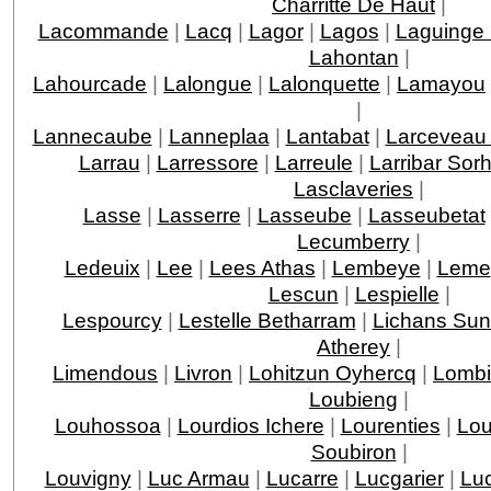
Charritte De Haut
|
Lacommande
|
Lacq
|
Lagor
|
Lagos
|
Laguinge
Lahontan
|
Lahourcade
|
Lalongue
|
Lalonquette
|
Lamayou
|
Lannecaube
|
Lanneplaa
|
Lantabat
|
Larceveau 
Larrau
|
Larressore
|
Larreule
|
Larribar Sor
Lasclaveries
|
Lasse
|
Lasserre
|
Lasseube
|
Lasseubetat
Lecumberry
|
Ledeuix
|
Lee
|
Lees Athas
|
Lembeye
|
Leme
Lescun
|
Lespielle
|
Lespourcy
|
Lestelle Betharram
|
Lichans Sun
Atherey
|
Limendous
|
Livron
|
Lohitzun Oyhercq
|
Lomb
Loubieng
|
Louhossoa
|
Lourdios Ichere
|
Lourenties
|
Lou
Soubiron
|
Louvigny
|
Luc Armau
|
Lucarre
|
Lucgarier
|
Lu