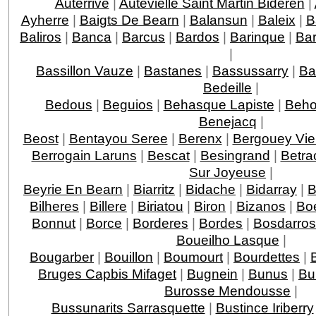
Auterrive
|
Autevielle Saint Martin Bideren
|
Ayherre
|
Baigts De Bearn
|
Balansun
|
Baleix
|
B
Baliros
|
Banca
|
Barcus
|
Bardos
|
Barinque
|
Ba
|
Bassillon Vauze
|
Bastanes
|
Bassussarry
|
Ba
Bedeille
|
Bedous
|
Beguios
|
Behasque Lapiste
|
Beho
Benejacq
|
Beost
|
Bentayou Seree
|
Berenx
|
Bergouey Vie
Berrogain Laruns
|
Bescat
|
Besingrand
|
Betra
Sur Joyeuse
|
Beyrie En Bearn
|
Biarritz
|
Bidache
|
Bidarray
|
B
Bilheres
|
Billere
|
Biriatou
|
Biron
|
Bizanos
|
Boe
Bonnut
|
Borce
|
Borderes
|
Bordes
|
Bosdarros
Boueilho Lasque
|
Bougarber
|
Bouillon
|
Boumourt
|
Bourdettes
|
Bruges Capbis Mifaget
|
Bugnein
|
Bunus
|
Bu
Burosse Mendousse
|
Bussunarits Sarrasquette
|
Bustince Iriberry