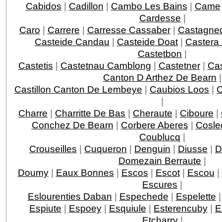
Cabidos
|
Cadillon
|
Cambo Les Bains
|
Came
Cardesse
|
Caro
|
Carrere
|
Carresse Cassaber
|
Castagne
Casteide Candau
|
Casteide Doat
|
Castera
Castetbon
|
Castetis
|
Castetnau Camblong
|
Castetner
|
Ca
Canton D Arthez De Bearn
|
Castillon Canton De Lembeye
|
Caubios Loos
|
|
Charre
|
Charritte De Bas
|
Cheraute
|
Ciboure
|
Conchez De Bearn
|
Corbere Aberes
|
Cosle
Coublucq
|
Crouseilles
|
Cuqueron
|
Denguin
|
Diusse
|
D
Domezain Berraute
|
Doumy
|
Eaux Bonnes
|
Escos
|
Escot
|
Escou
|
Escures
|
Eslourenties Daban
|
Espechede
|
Espelette
Espiute
|
Espoey
|
Esquiule
|
Esterencuby
|
E
Etcharry
|