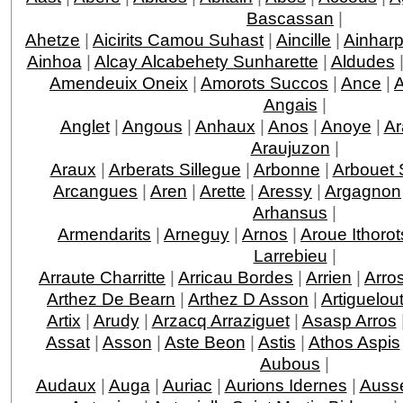
Bascassan
|
Ahetze
|
Aicirits Camou Suhast
|
Aincille
|
Ainhar
Ainhoa
|
Alcay Alcabehety Sunharette
|
Aldudes
Amendeuix Oneix
|
Amorots Succos
|
Ance
|
Angais
|
Anglet
|
Angous
|
Anhaux
|
Anos
|
Anoye
|
Ar
Araujuzon
|
Araux
|
Arberats Sillegue
|
Arbonne
|
Arbouet 
Arcangues
|
Aren
|
Arette
|
Aressy
|
Argagnon
Arhansus
|
Armendarits
|
Arneguy
|
Arnos
|
Aroue Ithorot
Larrebieu
|
Arraute Charritte
|
Arricau Bordes
|
Arrien
|
Arro
Arthez De Bearn
|
Arthez D Asson
|
Artiguelou
Artix
|
Arudy
|
Arzacq Arraziguet
|
Asasp Arros
Assat
|
Asson
|
Aste Beon
|
Astis
|
Athos Aspis
Aubous
|
Audaux
|
Auga
|
Auriac
|
Aurions Idernes
|
Ausse