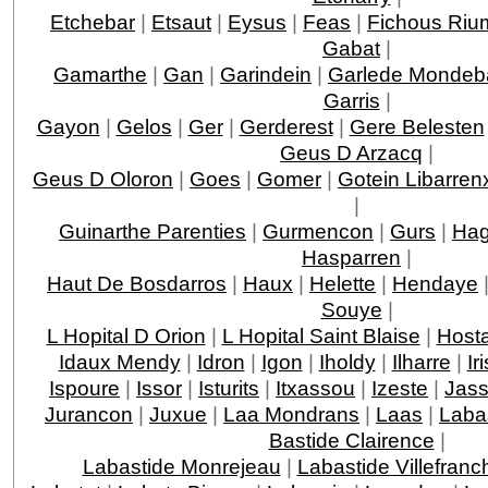
Etchebar
|
Etsaut
|
Eysus
|
Feas
|
Fichous Ri
Gabat
|
Gamarthe
|
Gan
|
Garindein
|
Garlede Mondeb
Garris
|
Gayon
|
Gelos
|
Ger
|
Gerderest
|
Gere Belesten
Geus D Arzacq
|
Geus D Oloron
|
Goes
|
Gomer
|
Gotein Libarren
|
Guinarthe Parenties
|
Gurmencon
|
Gurs
|
Hag
Hasparren
|
Haut De Bosdarros
|
Haux
|
Helette
|
Hendaye
Souye
|
L Hopital D Orion
|
L Hopital Saint Blaise
|
Host
Idaux Mendy
|
Idron
|
Igon
|
Iholdy
|
Ilharre
|
Ir
Ispoure
|
Issor
|
Isturits
|
Itxassou
|
Izeste
|
Jas
Jurancon
|
Juxue
|
Laa Mondrans
|
Laas
|
Laba
Bastide Clairence
|
Labastide Monrejeau
|
Labastide Villefranc