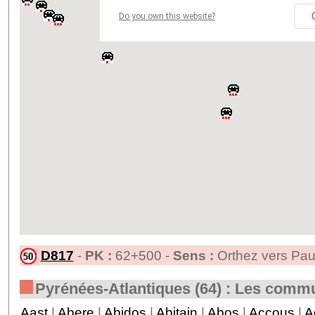
Do you own this website?
D817
-
PK :
62+500 -
Sens :
Orthez vers Pau
Pyrénées-Atlantiques (64) : Les comm
Aast
|
Abere
|
Abidos
|
Abitain
|
Abos
|
Accous
|
A