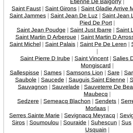
Etienne De Baigorry
|
Saint Faust
|
Saint Girons
|
Saint Gladie Arrive
Saint Jammes
|
Saint Jean De Luz
|
Saint Jean 
Pied De Port
|
Saint Jean Poudge
|
Saint Just Ibarre
|
Saint 
Saint Martin D Arberoue
|
Saint Martin D Arros
Saint Michel
|
Saint Palais
|
Saint Pe De Leren
|
|
Saint Pierre D Irube
|
Saint Vincent
|
Salies 
Mongiscard
|
Sallespisse
|
Sames
|
Samsons Lion
|
Sare
|
Sar
Saubole
|
Saucede
|
Sauguis Saint Etienne
|
S
Sauvagnon
|
Sauvelade
|
Sauveterre De Bea
Maubecq
|
Sedzere
|
Semeacq Blachon
|
Sendets
|
Serr
Morlaas
|
Serres Sainte Marie
|
Sevignacq Meyracq
|
Sevi
Siros
|
Soumoulou
|
Souraide
|
Suhescun
|
Sus
Usquain
|