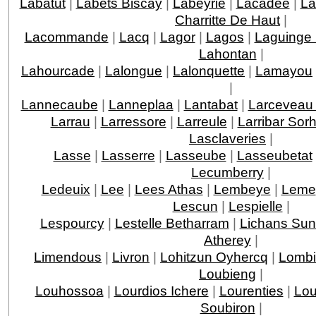
Labatut
|
Labets Biscay
|
Labeyrie
|
Lacadee
|
La
Charritte De Haut
|
Lacommande
|
Lacq
|
Lagor
|
Lagos
|
Laguinge
Lahontan
|
Lahourcade
|
Lalongue
|
Lalonquette
|
Lamayou
|
Lannecaube
|
Lanneplaa
|
Lantabat
|
Larceveau 
Larrau
|
Larressore
|
Larreule
|
Larribar Sor
Lasclaveries
|
Lasse
|
Lasserre
|
Lasseube
|
Lasseubetat
Lecumberry
|
Ledeuix
|
Lee
|
Lees Athas
|
Lembeye
|
Leme
Lescun
|
Lespielle
|
Lespourcy
|
Lestelle Betharram
|
Lichans Sun
Atherey
|
Limendous
|
Livron
|
Lohitzun Oyhercq
|
Lomb
Loubieng
|
Louhossoa
|
Lourdios Ichere
|
Lourenties
|
Lou
Soubiron
|