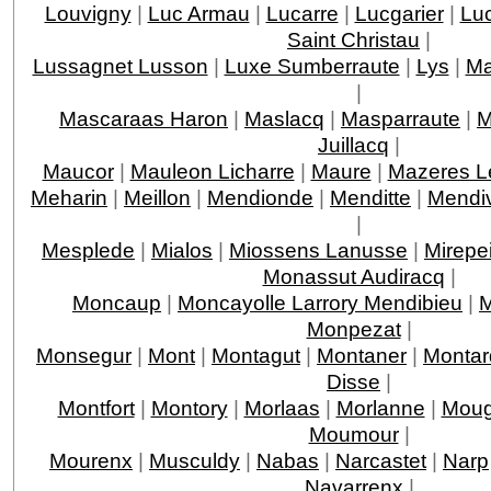
Louvigny
|
Luc Armau
|
Lucarre
|
Lucgarier
|
Lu
Saint Christau
|
Lussagnet Lusson
|
Luxe Sumberraute
|
Lys
|
Ma
|
Mascaraas Haron
|
Maslacq
|
Masparraute
|
M
Juillacq
|
Maucor
|
Mauleon Licharre
|
Maure
|
Mazeres L
Meharin
|
Meillon
|
Mendionde
|
Menditte
|
Mendi
|
Mesplede
|
Mialos
|
Miossens Lanusse
|
Mirepe
Monassut Audiracq
|
Moncaup
|
Moncayolle Larrory Mendibieu
|
M
Monpezat
|
Monsegur
|
Mont
|
Montagut
|
Montaner
|
Montar
Disse
|
Montfort
|
Montory
|
Morlaas
|
Morlanne
|
Moug
Moumour
|
Mourenx
|
Musculdy
|
Nabas
|
Narcastet
|
Narp
Navarrenx
|