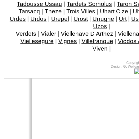
Tadousse Ussau
|
Tardets Sorholus
|
Taron Sa
Tarsacq
|
Theze
|
Trois Villes
|
Uhart Cize
|
Uh
Urdes
|
Urdos
|
Urepel
|
Urost
|
Urrugne
|
Urt
|
Ust
Uzos
|
Verdets
|
Vialer
|
Viellenave D Arthez
|
Viellen
Viellesegure
|
Vignes
|
Villefranque
|
Viodos
Viven
|
Copyrig
Design: G. Wolfga