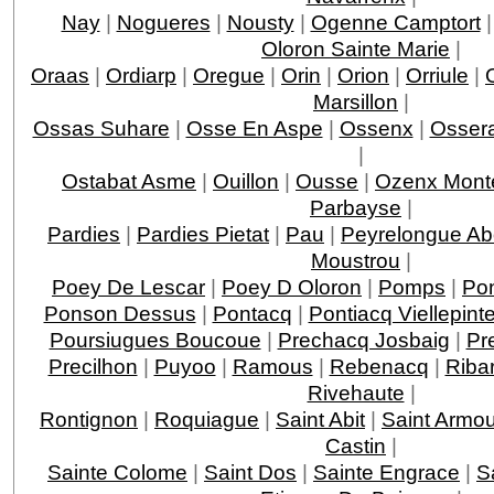
Nay
|
Nogueres
|
Nousty
|
Ogenne Camptort
Oloron Sainte Marie
|
Oraas
|
Ordiarp
|
Oregue
|
Orin
|
Orion
|
Orriule
|
Marsillon
|
Ossas Suhare
|
Osse En Aspe
|
Ossenx
|
Ossera
|
Ostabat Asme
|
Ouillon
|
Ousse
|
Ozenx Mont
Parbayse
|
Pardies
|
Pardies Pietat
|
Pau
|
Peyrelongue A
Moustrou
|
Poey De Lescar
|
Poey D Oloron
|
Pomps
|
Po
Ponson Dessus
|
Pontacq
|
Pontiacq Viellepint
Poursiugues Boucoue
|
Prechacq Josbaig
|
Pr
Precilhon
|
Puyoo
|
Ramous
|
Rebenacq
|
Riba
Rivehaute
|
Rontignon
|
Roquiague
|
Saint Abit
|
Saint Armo
Castin
|
Sainte Colome
|
Saint Dos
|
Sainte Engrace
|
S