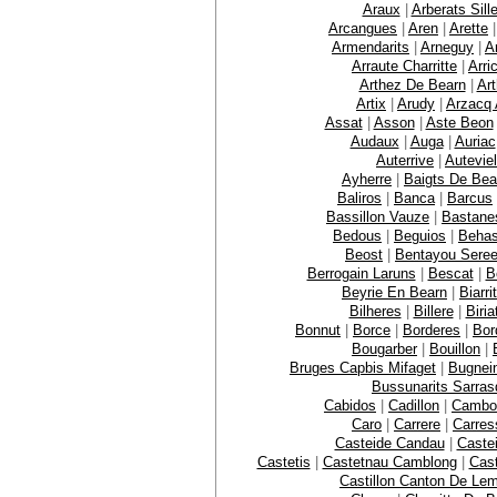
Araux
|
Arberats Sill
Arcangues
|
Aren
|
Arette
Armendarits
|
Arneguy
|
A
Arraute Charritte
|
Arri
Arthez De Bearn
|
Ar
Artix
|
Arudy
|
Arzacq 
Assat
|
Asson
|
Aste Beon
Audaux
|
Auga
|
Auriac
Auterrive
|
Auteviel
Ayherre
|
Baigts De Bea
Baliros
|
Banca
|
Barcus
Bassillon Vauze
|
Bastane
Bedous
|
Beguios
|
Behas
Beost
|
Bentayou Sere
Berrogain Laruns
|
Bescat
|
B
Beyrie En Bearn
|
Biarri
Bilheres
|
Billere
|
Biria
Bonnut
|
Borce
|
Borderes
|
Bor
Bougarber
|
Bouillon
|
Bruges Capbis Mifaget
|
Bugnei
Bussunarits Sarras
Cabidos
|
Cadillon
|
Cambo
Caro
|
Carrere
|
Carres
Casteide Candau
|
Caste
Castetis
|
Castetnau Camblong
|
Cast
Castillon Canton De Le