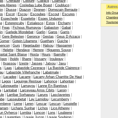
Bas
|
Cheraute
|
Ciboure
|
Claracq
|
Coarraze
|
ere Aberes
|
Cosledaa Lube Boast
|
Coublucq
|
Autres 
in
|
Diusse
|
Doazon
|
Dognen
|
Domezain Berraute
|
Info Ors
os
|
Escot
|
Escou
|
Escoubes
|
Escout
|
Escures
|
Chambres
|
Espechede
|
Espelette
|
Espes Undurein
|
Tourisme
le
|
Esterencuby
|
Estialescq
|
Estos
|
Etcharry
|
|
Feas
|
Fichous Riumayou
|
Gabaston
|
Gabat
|
in
|
Garlede Mondebat
|
Garlin
|
Garos
|
Garris
|
|
Gere Belesten
|
Geronce
|
Gestas
|
Geus D Arzacq
|
Gomer
|
Gotein Libarrenx
|
Guethary
|
Guiche
|
encon
|
Gurs
|
Hagetaubin
|
Halsou
|
Hasparren
|
|
Helette
|
Hendaye
|
Herrere
|
Higueres Souye
|
pital Saint Blaise
|
Hosta
|
Hours
|
Ibarrolle
|
|
Igon
|
Iholdy
|
Ilharre
|
Irissarry
|
Irouleguy
|
|
Itxassou
|
Izeste
|
Jasses
|
Jatxou
|
Jaxu
|
s
|
Laas
|
Labastide Cezeracq
|
La Bastide Clairence
|
eau
|
Labastide Villefranche
|
Labatmale
|
e
|
Lacadee
|
Lacarre
|
Lacarry Arhan Charritte De Haut
|
|
Lagos
|
Laguinge Restoue
|
Lahonce
|
Lahontan
|
|
Lalonquette
|
Lamayou
|
Lanne En Baretous
|
a
|
Lantabat
|
Larceveau Arros Cibits
|
Laroin
|
ule
|
Larribar Sorhapuru
|
Laruns
|
Lasclaveries
|
ube
|
Lasseubetat
|
Lay Lamidou
|
Lecumberry
|
embeye
|
Leme
|
Leren
|
Lescar
|
Lescun
|
Lespielle
|
harram
|
Lichans Sunhar
|
Lichos
|
Licq Atherey
|
zun Oyhercq
|
Lombia
|
Loncon
|
Lons
|
Loubieng
|
re
|
Lourenties
|
Louvie Juzon
|
Louvie Soubiron
|