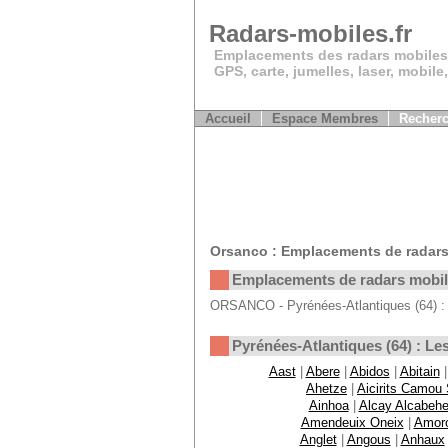
Radars-mobiles.fr
Emplacements des radars mobiles
GPS, carte, jumelles, laser, mobile
Accueil
Espace Membres
Recherc
Orsanco : Emplacements de radars
Emplacements de radars mobi
ORSANCO - Pyrénées-Atlantiques (64) : 
Pyrénées-Atlantiques (64) : 
Aast
|
Abere
|
Abidos
|
Abitain
Ahetze
|
Aicirits Camou
Ainhoa
|
Alcay Alcabehe
Amendeuix Oneix
|
Amor
Anglet
|
Angous
|
Anhaux