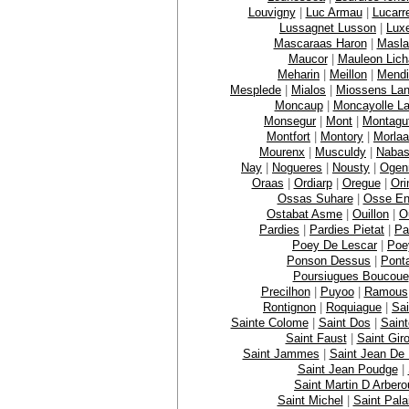
Louvigny
|
Luc Armau
|
Lucarr
Lussagnet Lusson
|
Lux
Mascaraas Haron
|
Masla
Maucor
|
Mauleon Lich
Meharin
|
Meillon
|
Mendi
Mesplede
|
Mialos
|
Miossens La
Moncaup
|
Moncayolle La
Monsegur
|
Mont
|
Montagu
Montfort
|
Montory
|
Morla
Mourenx
|
Musculdy
|
Naba
Nay
|
Nogueres
|
Nousty
|
Ogen
Oraas
|
Ordiarp
|
Oregue
|
Ori
Ossas Suhare
|
Osse En
Ostabat Asme
|
Ouillon
|
O
Pardies
|
Pardies Pietat
|
Pa
Poey De Lescar
|
Poe
Ponson Dessus
|
Pont
Poursiugues Boucoue
Precilhon
|
Puyoo
|
Ramous
Rontignon
|
Roquiague
|
Sai
Sainte Colome
|
Saint Dos
|
Sain
Saint Faust
|
Saint Gir
Saint Jammes
|
Saint Jean De
Saint Jean Poudge
|
Saint Martin D Arbero
Saint Michel
|
Saint Pala