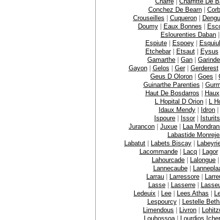
Charre
|
Charritte De 
Conchez De Bearn
|
Corb
Crouseilles
|
Cuqueron
|
Dengu
Doumy
|
Eaux Bonnes
|
Esc
Eslourenties Daban
Espiute
|
Espoey
|
Esquiu
Etchebar
|
Etsaut
|
Eysus
Gamarthe
|
Gan
|
Garinde
Gayon
|
Gelos
|
Ger
|
Gerderest
Geus D Oloron
|
Goes
|
Guinarthe Parenties
|
Gurm
Haut De Bosdarros
|
Haux
L Hopital D Orion
|
L Ho
Idaux Mendy
|
Idron
Ispoure
|
Issor
|
Isturits
Jurancon
|
Juxue
|
Laa Mondran
Labastide Monrej
Labatut
|
Labets Biscay
|
Labeyri
Lacommande
|
Lacq
|
Lagor
Lahourcade
|
Lalongue
Lannecaube
|
Lannepla
Larrau
|
Larressore
|
Larre
Lasse
|
Lasserre
|
Lasse
Ledeuix
|
Lee
|
Lees Athas
|
L
Lespourcy
|
Lestelle Bet
Limendous
|
Livron
|
Lohit
Louhossoa
|
Lourdios Iche