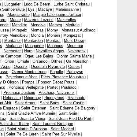
e
|
Lucgarier
|
Lucq De Bearn
|
Lurbe Saint Christau
|
e Sumberraute
|
Lys
|
Macaye
|
Malaussanne
|
cq
|
Masparraute
|
Maspie Lalonquere Juillacq
|
arre
|
Maure
|
Mazeres Lezons
|
Mazerolles
|
onde
|
Menditte
|
Mendive
|
Meracq
|
Meritein
|
nusse
|
Mirepeix
|
Momas
|
Momy
|
Monassut Audiracq
|
rrory Mendibieu
|
Moncla
|
Monein
|
Monpezat
|
t
|
Montaner
|
Montardon
|
Montaut
|
Mont Disse
|
as
|
Morlanne
|
Mouguerre
|
Mouhous
|
Moumour
|
s
|
Narcastet
|
Narp
|
Navailles Angos
|
Navarrenx
|
ne Camptort
|
Ogeu Les Bains
|
Oloron Sainte Marie
|
n
|
Orion
|
Orriule
|
Orsanco
|
Orthez
|
Os Marsillon
|
 Aspe
|
Ossenx
|
Osserain Rivareyte
|
Osses
|
usse
|
Ozenx Montestrucq
|
Pagolle
|
Parbayse
|
u
|
Peyrelongue Abos
|
Piets Plasence Moustrou
|
y D Oloron
|
Pomps
|
Ponson Debat Pouts
|
acq
|
Pontiacq Viellepinte
|
Portet
|
Pouliacq
|
|
Prechacq Josbaig
|
Prechacq Navarrenx
|
|
Rebenacq
|
Ribarrouy
|
Riupeyrous
|
Rivehaute
|
nt Abit
|
Saint Armou
|
Saint Boes
|
Saint Castin
|
te Engrace
|
Saint Esteben
|
Saint Etienne De Baigorry
|
ons
|
Saint Gladie Arrive Munein
|
Saint Goin
|
 Luz
|
Saint Jean Le Vieux
|
Saint Jean Pied De Port
|
Saint Just Ibarre
|
Saint Laurent Bretagne
|
ue
|
Saint Martin D Arrossa
|
Saint Medard
|
is
|
Saint Pe De Leren
|
Saint Pee Sur Nivelle
|