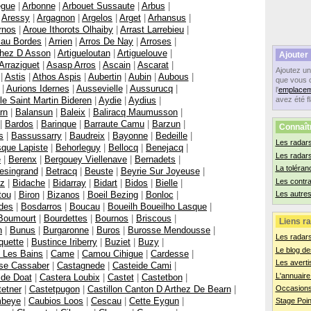
egue
|
Arbonne
|
Arbouet Sussaute
|
Arbus
|
|
Aressy
|
Argagnon
|
Argelos
|
Arget
|
Arhansus
|
rnos
|
Aroue Ithorots Olhaiby
|
Arrast Larrebieu
|
cau Bordes
|
Arrien
|
Arros De Nay
|
Arroses
|
thez D Asson
|
Artigueloutan
|
Artiguelouve
|
Ajouter
Arraziguet
|
Asasp Arros
|
Ascain
|
Ascarat
|
Ajoutez u
|
Astis
|
Athos Aspis
|
Aubertin
|
Aubin
|
Aubous
|
que vous 
|
Aurions Idernes
|
Aussevielle
|
Aussurucq
|
l'
emplacem
le Saint Martin Bideren
|
Aydie
|
Aydius
|
avez été f
rn
|
Balansun
|
Baleix
|
Baliracq Maumusson
|
|
Bardos
|
Barinque
|
Barraute Camu
|
Barzun
|
Connaît
s
|
Bassussarry
|
Baudreix
|
Bayonne
|
Bedeille
|
Les radars
que Lapiste
|
Behorleguy
|
Bellocq
|
Benejacq
|
Les radar
e
|
Berenx
|
Bergouey Viellenave
|
Bernadets
|
La toléran
esingrand
|
Betracq
|
Beuste
|
Beyrie Sur Joyeuse
|
Les contr
tz
|
Bidache
|
Bidarray
|
Bidart
|
Bidos
|
Bielle
|
tou
|
Biron
|
Bizanos
|
Boeil Bezing
|
Bonloc
|
Les autres
des
|
Bosdarros
|
Boucau
|
Boueilh Boueilho Lasque
|
Boumourt
|
Bourdettes
|
Bournos
|
Briscous
|
Liens ra
n
|
Bunus
|
Burgaronne
|
Buros
|
Burosse Mendousse
|
Les radar
quette
|
Bustince Iriberry
|
Buziet
|
Buzy
|
Le blog de
 Les Bains
|
Came
|
Camou Cihigue
|
Cardesse
|
Les averti
se Cassaber
|
Castagnede
|
Casteide Cami
|
L'annuaire
ide Doat
|
Castera Loubix
|
Castet
|
Castetbon
|
etner
|
Castetpugon
|
Castillon Canton D Arthez De Bearn
|
Occasions
mbeye
|
Caubios Loos
|
Cescau
|
Cette Eygun
|
Stage Poin