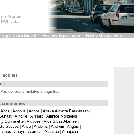
 en France
, POI radar
he par département
Recherche par route
Recherche par ville
 mobiles
les
Pas de radars mobiles enregistrés
Les communes
|
Abos
|
Accous
|
Agnos
|
Ahaxe Alciette Bascassan
|
 Suhast
|
Aincille
|
Ainharp
|
Ainhice Mongelos
|
ty Sunharette
|
Aldudes
|
Alos Sibas Abense
|
ots Succos
|
Ance
|
Andoins
|
Andrein
|
Angais
|
|
Anos
|
Anoye
|
Aramits
|
Arancou
|
Araujuzon
|