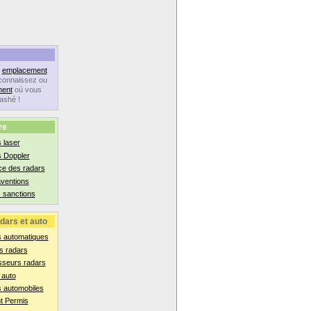
n
emplacement
connaissez ou
ent
où vous
lashé !
re
 laser
s Doppler
ce des radars
aventions
 sanctions
dars et auto
s automatiques
s radars
sseurs radars
 auto
 automobiles
t Permis