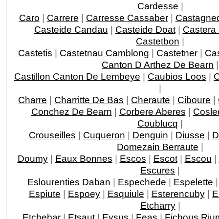
Cardesse
|
Caro
|
Carrere
|
Carresse Cassaber
|
Castagne
Casteide Candau
|
Casteide Doat
|
Castera
Castetbon
|
Castetis
|
Castetnau Camblong
|
Castetner
|
Ca
Canton D Arthez De Bearn
|
Castillon Canton De Lembeye
|
Caubios Loos
|
|
Charre
|
Charritte De Bas
|
Cheraute
|
Ciboure
|
Conchez De Bearn
|
Corbere Aberes
|
Cosle
Coublucq
|
Crouseilles
|
Cuqueron
|
Denguin
|
Diusse
|
D
Domezain Berraute
|
Doumy
|
Eaux Bonnes
|
Escos
|
Escot
|
Escou
|
Escures
|
Eslourenties Daban
|
Espechede
|
Espelette
Espiute
|
Espoey
|
Esquiule
|
Esterencuby
|
E
Etcharry
|
Etchebar
|
Etsaut
|
Eysus
|
Feas
|
Fichous Ri