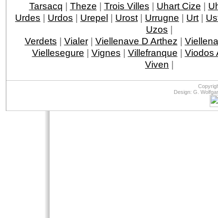
Tarsacq
|
Theze
|
Trois Villes
|
Uhart Cize
|
Uh
Urdes
|
Urdos
|
Urepel
|
Urost
|
Urrugne
|
Urt
|
Ust
Uzos
|
Verdets
|
Vialer
|
Viellenave D Arthez
|
Viellen
Viellesegure
|
Vignes
|
Villefranque
|
Viodos
Viven
|
Copyrig
Design: G. Wolfga