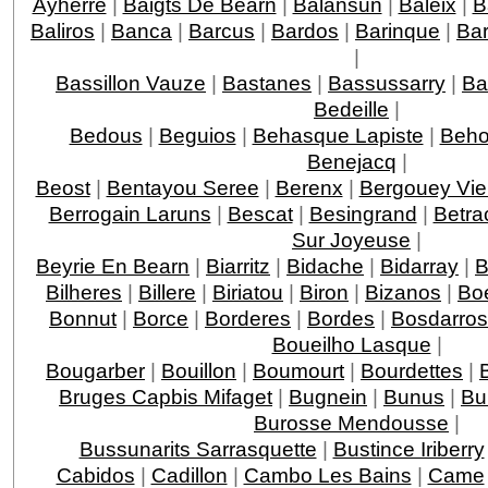
Ayherre
|
Baigts De Bearn
|
Balansun
|
Baleix
|
B
Baliros
|
Banca
|
Barcus
|
Bardos
|
Barinque
|
Ba
|
Bassillon Vauze
|
Bastanes
|
Bassussarry
|
Ba
Bedeille
|
Bedous
|
Beguios
|
Behasque Lapiste
|
Beho
Benejacq
|
Beost
|
Bentayou Seree
|
Berenx
|
Bergouey Vie
Berrogain Laruns
|
Bescat
|
Besingrand
|
Betra
Sur Joyeuse
|
Beyrie En Bearn
|
Biarritz
|
Bidache
|
Bidarray
|
B
Bilheres
|
Billere
|
Biriatou
|
Biron
|
Bizanos
|
Boe
Bonnut
|
Borce
|
Borderes
|
Bordes
|
Bosdarros
Boueilho Lasque
|
Bougarber
|
Bouillon
|
Boumourt
|
Bourdettes
|
Bruges Capbis Mifaget
|
Bugnein
|
Bunus
|
Bu
Burosse Mendousse
|
Bussunarits Sarrasquette
|
Bustince Iriberry
Cabidos
|
Cadillon
|
Cambo Les Bains
|
Came