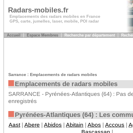
Radars-mobiles.fr
Emplacements des radars mobiles en France
GPS, carte, jumelles, laser, mobile, POI radar
Accueil
Espace Membres
Recherche par département
Recher
Sarrance : Emplacements de radars mobiles
Emplacements de radars mobiles
SARRANCE - Pyrénées-Atlantiques (64) : Pas de
enregistrés
Pyrénées-Atlantiques (64) : Les comm
Aast
|
Abere
|
Abidos
|
Abitain
|
Abos
|
Accous
|
A
Bascassan
|