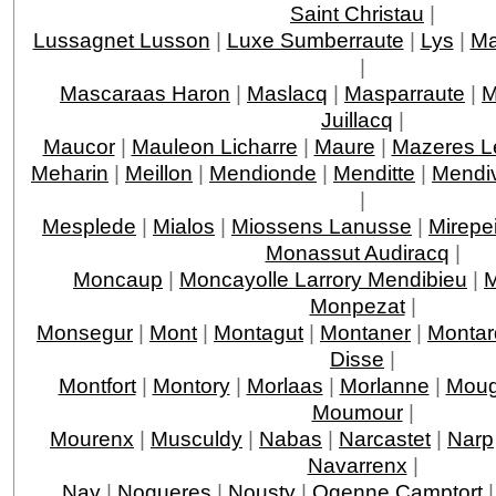
Saint Christau
|
Lussagnet Lusson
|
Luxe Sumberraute
|
Lys
|
Ma
|
Mascaraas Haron
|
Maslacq
|
Masparraute
|
M
Juillacq
|
Maucor
|
Mauleon Licharre
|
Maure
|
Mazeres L
Meharin
|
Meillon
|
Mendionde
|
Menditte
|
Mendi
|
Mesplede
|
Mialos
|
Miossens Lanusse
|
Mirepe
Monassut Audiracq
|
Moncaup
|
Moncayolle Larrory Mendibieu
|
M
Monpezat
|
Monsegur
|
Mont
|
Montagut
|
Montaner
|
Montar
Disse
|
Montfort
|
Montory
|
Morlaas
|
Morlanne
|
Moug
Moumour
|
Mourenx
|
Musculdy
|
Nabas
|
Narcastet
|
Narp
Navarrenx
|
Nay
|
Nogueres
|
Nousty
|
Ogenne Camptort