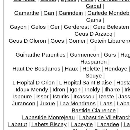
Gabat
|
Gamarthe
|
Gan
|
Garindein
|
Garlede Mondeb
Garris
|
Gayon
|
Gelos
|
Ger
|
Gerderest
|
Gere Belesten
Geus D Arzacq
|
Geus D Oloron
|
Goes
|
Gomer
|
Gotein Libarren
|
Guinarthe Parenties
|
Gurmencon
|
Gurs
|
Hag
Hasparren
|
Haut De Bosdarros
|
Haux
|
Helette
|
Hendaye
Souye
|
L Hopital D Orion
|
L Hopital Saint Blaise
|
Host
Idaux Mendy
|
Idron
|
Igon
|
Iholdy
|
Ilharre
|
Ir
Ispoure
|
Issor
|
Isturits
|
Itxassou
|
Izeste
|
Jas
Jurancon
|
Juxue
|
Laa Mondrans
|
Laas
|
Laba
Bastide Clairence
|
Labastide Monrejeau
|
Labastide Villefranc
Labatut
|
Labets Biscay
|
Labeyrie
|
Lacadee
|
La