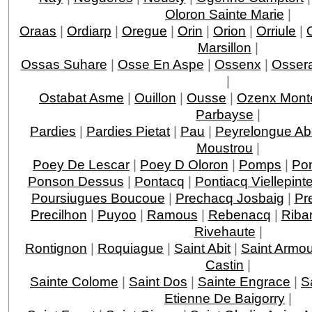
Oloron Sainte Marie
|
Oraas
|
Ordiarp
|
Oregue
|
Orin
|
Orion
|
Orriule
|
Marsillon
|
Ossas Suhare
|
Osse En Aspe
|
Ossenx
|
Ossera
|
Ostabat Asme
|
Ouillon
|
Ousse
|
Ozenx Mont
Parbayse
|
Pardies
|
Pardies Pietat
|
Pau
|
Peyrelongue A
Moustrou
|
Poey De Lescar
|
Poey D Oloron
|
Pomps
|
Po
Ponson Dessus
|
Pontacq
|
Pontiacq Viellepint
Poursiugues Boucoue
|
Prechacq Josbaig
|
Pr
Precilhon
|
Puyoo
|
Ramous
|
Rebenacq
|
Riba
Rivehaute
|
Rontignon
|
Roquiague
|
Saint Abit
|
Saint Armo
Castin
|
Sainte Colome
|
Saint Dos
|
Sainte Engrace
|
S
Etienne De Baigorry
|