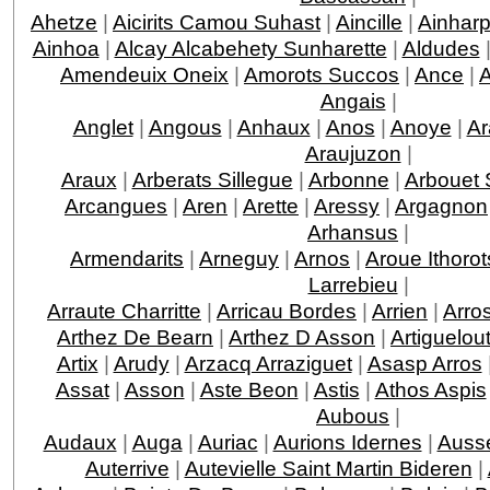
Ahetze
|
Aicirits Camou Suhast
|
Aincille
|
Ainhar
Ainhoa
|
Alcay Alcabehety Sunharette
|
Aldudes
Amendeuix Oneix
|
Amorots Succos
|
Ance
|
Angais
|
Anglet
|
Angous
|
Anhaux
|
Anos
|
Anoye
|
Ar
Araujuzon
|
Araux
|
Arberats Sillegue
|
Arbonne
|
Arbouet 
Arcangues
|
Aren
|
Arette
|
Aressy
|
Argagnon
Arhansus
|
Armendarits
|
Arneguy
|
Arnos
|
Aroue Ithorot
Larrebieu
|
Arraute Charritte
|
Arricau Bordes
|
Arrien
|
Arro
Arthez De Bearn
|
Arthez D Asson
|
Artiguelou
Artix
|
Arudy
|
Arzacq Arraziguet
|
Asasp Arros
Assat
|
Asson
|
Aste Beon
|
Astis
|
Athos Aspis
Aubous
|
Audaux
|
Auga
|
Auriac
|
Aurions Idernes
|
Ausse
Auterrive
|
Autevielle Saint Martin Bideren
|