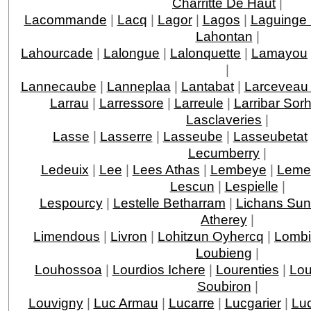
Charritte De Haut
|
Lacommande
|
Lacq
|
Lagor
|
Lagos
|
Laguinge
Lahontan
|
Lahourcade
|
Lalongue
|
Lalonquette
|
Lamayou
|
Lannecaube
|
Lanneplaa
|
Lantabat
|
Larceveau 
Larrau
|
Larressore
|
Larreule
|
Larribar Sor
Lasclaveries
|
Lasse
|
Lasserre
|
Lasseube
|
Lasseubetat
Lecumberry
|
Ledeuix
|
Lee
|
Lees Athas
|
Lembeye
|
Leme
Lescun
|
Lespielle
|
Lespourcy
|
Lestelle Betharram
|
Lichans Sun
Atherey
|
Limendous
|
Livron
|
Lohitzun Oyhercq
|
Lomb
Loubieng
|
Louhossoa
|
Lourdios Ichere
|
Lourenties
|
Lou
Soubiron
|
Louvigny
|
Luc Armau
|
Lucarre
|
Lucgarier
|
Lu