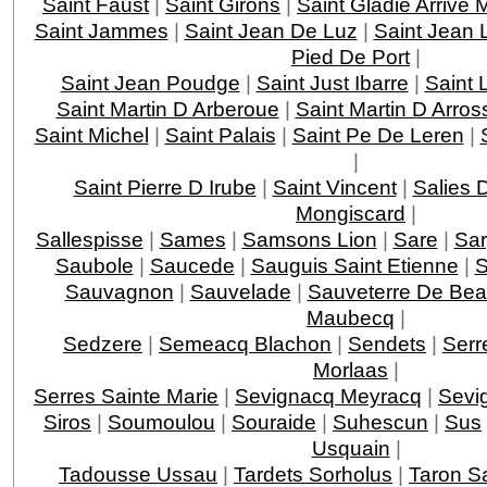
Saint Faust
|
Saint Girons
|
Saint Gladie Arrive
Saint Jammes
|
Saint Jean De Luz
|
Saint Jean 
Pied De Port
|
Saint Jean Poudge
|
Saint Just Ibarre
|
Saint 
Saint Martin D Arberoue
|
Saint Martin D Arros
Saint Michel
|
Saint Palais
|
Saint Pe De Leren
|
|
Saint Pierre D Irube
|
Saint Vincent
|
Salies 
Mongiscard
|
Sallespisse
|
Sames
|
Samsons Lion
|
Sare
|
Sar
Saubole
|
Saucede
|
Sauguis Saint Etienne
|
S
Sauvagnon
|
Sauvelade
|
Sauveterre De Bea
Maubecq
|
Sedzere
|
Semeacq Blachon
|
Sendets
|
Serr
Morlaas
|
Serres Sainte Marie
|
Sevignacq Meyracq
|
Sevi
Siros
|
Soumoulou
|
Souraide
|
Suhescun
|
Sus
Usquain
|
Tadousse Ussau
|
Tardets Sorholus
|
Taron Sa