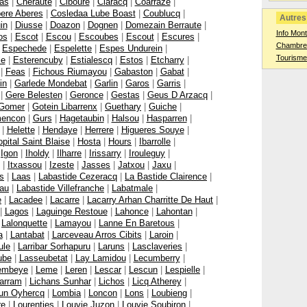
Bas
|
Cheraute
|
Ciboure
|
Claracq
|
Coarraze
|
ere Aberes
|
Cosledaa Lube Boast
|
Coublucq
|
Autres 
in
|
Diusse
|
Doazon
|
Dognen
|
Domezain Berraute
|
Info Mont
os
|
Escot
|
Escou
|
Escoubes
|
Escout
|
Escures
|
Chambres
|
Espechede
|
Espelette
|
Espes Undurein
|
Tourisme
le
|
Esterencuby
|
Estialescq
|
Estos
|
Etcharry
|
|
Feas
|
Fichous Riumayou
|
Gabaston
|
Gabat
|
in
|
Garlede Mondebat
|
Garlin
|
Garos
|
Garris
|
|
Gere Belesten
|
Geronce
|
Gestas
|
Geus D Arzacq
|
Gomer
|
Gotein Libarrenx
|
Guethary
|
Guiche
|
encon
|
Gurs
|
Hagetaubin
|
Halsou
|
Hasparren
|
|
Helette
|
Hendaye
|
Herrere
|
Higueres Souye
|
pital Saint Blaise
|
Hosta
|
Hours
|
Ibarrolle
|
|
Igon
|
Iholdy
|
Ilharre
|
Irissarry
|
Irouleguy
|
|
Itxassou
|
Izeste
|
Jasses
|
Jatxou
|
Jaxu
|
s
|
Laas
|
Labastide Cezeracq
|
La Bastide Clairence
|
eau
|
Labastide Villefranche
|
Labatmale
|
e
|
Lacadee
|
Lacarre
|
Lacarry Arhan Charritte De Haut
|
|
Lagos
|
Laguinge Restoue
|
Lahonce
|
Lahontan
|
|
Lalonquette
|
Lamayou
|
Lanne En Baretous
|
a
|
Lantabat
|
Larceveau Arros Cibits
|
Laroin
|
ule
|
Larribar Sorhapuru
|
Laruns
|
Lasclaveries
|
ube
|
Lasseubetat
|
Lay Lamidou
|
Lecumberry
|
embeye
|
Leme
|
Leren
|
Lescar
|
Lescun
|
Lespielle
|
harram
|
Lichans Sunhar
|
Lichos
|
Licq Atherey
|
zun Oyhercq
|
Lombia
|
Loncon
|
Lons
|
Loubieng
|
re
|
Lourenties
|
Louvie Juzon
|
Louvie Soubiron
|