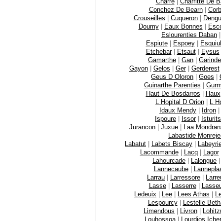
Charre
|
Charritte De 
Conchez De Bearn
|
Corb
Crouseilles
|
Cuqueron
|
Dengu
Doumy
|
Eaux Bonnes
|
Esc
Eslourenties Daban
Espiute
|
Espoey
|
Esquiu
Etchebar
|
Etsaut
|
Eysus
Gamarthe
|
Gan
|
Garinde
Gayon
|
Gelos
|
Ger
|
Gerderest
Geus D Oloron
|
Goes
|
Guinarthe Parenties
|
Gurm
Haut De Bosdarros
|
Haux
L Hopital D Orion
|
L Ho
Idaux Mendy
|
Idron
Ispoure
|
Issor
|
Isturits
Jurancon
|
Juxue
|
Laa Mondran
Labastide Monrej
Labatut
|
Labets Biscay
|
Labeyri
Lacommande
|
Lacq
|
Lagor
Lahourcade
|
Lalongue
Lannecaube
|
Lannepla
Larrau
|
Larressore
|
Larre
Lasse
|
Lasserre
|
Lasse
Ledeuix
|
Lee
|
Lees Athas
|
L
Lespourcy
|
Lestelle Bet
Limendous
|
Livron
|
Lohit
Louhossoa
|
Lourdios Iche