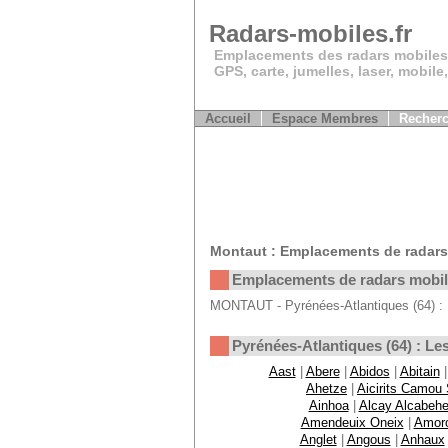
Radars-mobiles.fr
Emplacements des radars mobiles
GPS, carte, jumelles, laser, mobile
Accueil
Espace Membres
Recherc
Montaut : Emplacements de radars
Emplacements de radars mobi
MONTAUT - Pyrénées-Atlantiques (64) : 
Pyrénées-Atlantiques (64) : 
Aast
|
Abere
|
Abidos
|
Abitain
Ahetze
|
Aicirits Camou
Ainhoa
|
Alcay Alcabehe
Amendeuix Oneix
|
Amor
Anglet
|
Angous
|
Anhaux