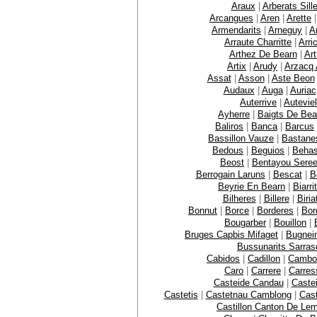
Araux
|
Arberats Sill
Arcangues
|
Aren
|
Arette
Armendarits
|
Arneguy
|
A
Arraute Charritte
|
Arri
Arthez De Bearn
|
Ar
Artix
|
Arudy
|
Arzacq 
Assat
|
Asson
|
Aste Beon
Audaux
|
Auga
|
Auriac
Auterrive
|
Auteviel
Ayherre
|
Baigts De Bea
Baliros
|
Banca
|
Barcus
Bassillon Vauze
|
Bastane
Bedous
|
Beguios
|
Behas
Beost
|
Bentayou Sere
Berrogain Laruns
|
Bescat
|
B
Beyrie En Bearn
|
Biarri
Bilheres
|
Billere
|
Biria
Bonnut
|
Borce
|
Borderes
|
Bor
Bougarber
|
Bouillon
|
Bruges Capbis Mifaget
|
Bugnei
Bussunarits Sarras
Cabidos
|
Cadillon
|
Cambo
Caro
|
Carrere
|
Carres
Casteide Candau
|
Caste
Castetis
|
Castetnau Camblong
|
Cast
Castillon Canton De Le