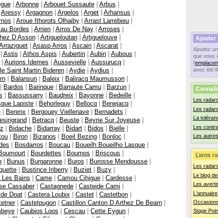
egue
|
Arbonne
|
Arbouet Sussaute
|
Arbus
|
|
Aressy
|
Argagnon
|
Argelos
|
Arget
|
Arhansus
|
rnos
|
Aroue Ithorots Olhaiby
|
Arrast Larrebieu
|
cau Bordes
|
Arrien
|
Arros De Nay
|
Arroses
|
thez D Asson
|
Artigueloutan
|
Artiguelouve
|
Ajouter
Arraziguet
|
Asasp Arros
|
Ascain
|
Ascarat
|
Ajoutez u
|
Astis
|
Athos Aspis
|
Aubertin
|
Aubin
|
Aubous
|
que vous 
|
Aurions Idernes
|
Aussevielle
|
Aussurucq
|
l'
emplacem
le Saint Martin Bideren
|
Aydie
|
Aydius
|
avez été f
rn
|
Balansun
|
Baleix
|
Baliracq Maumusson
|
|
Bardos
|
Barinque
|
Barraute Camu
|
Barzun
|
Connaît
s
|
Bassussarry
|
Baudreix
|
Bayonne
|
Bedeille
|
Les radars
que Lapiste
|
Behorleguy
|
Bellocq
|
Benejacq
|
Les radar
e
|
Berenx
|
Bergouey Viellenave
|
Bernadets
|
La toléran
esingrand
|
Betracq
|
Beuste
|
Beyrie Sur Joyeuse
|
Les contr
tz
|
Bidache
|
Bidarray
|
Bidart
|
Bidos
|
Bielle
|
tou
|
Biron
|
Bizanos
|
Boeil Bezing
|
Bonloc
|
Les autres
des
|
Bosdarros
|
Boucau
|
Boueilh Boueilho Lasque
|
Boumourt
|
Bourdettes
|
Bournos
|
Briscous
|
Liens ra
n
|
Bunus
|
Burgaronne
|
Buros
|
Burosse Mendousse
|
Les radar
quette
|
Bustince Iriberry
|
Buziet
|
Buzy
|
Le blog de
 Les Bains
|
Came
|
Camou Cihigue
|
Cardesse
|
Les averti
se Cassaber
|
Castagnede
|
Casteide Cami
|
L'annuaire
ide Doat
|
Castera Loubix
|
Castet
|
Castetbon
|
etner
|
Castetpugon
|
Castillon Canton D Arthez De Bearn
|
Occasions
mbeye
|
Caubios Loos
|
Cescau
|
Cette Eygun
|
Stage Poin