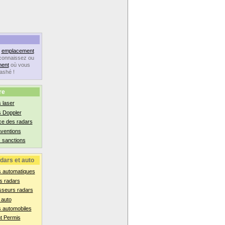
n
emplacement
connaissez ou
ent
où vous
lashé !
re
 laser
s Doppler
ce des radars
aventions
 sanctions
dars et auto
s automatiques
s radars
sseurs radars
 auto
 automobiles
t Permis