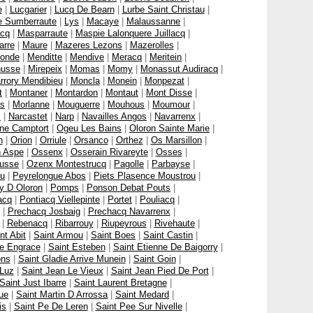
e
|
Lucgarier
|
Lucq De Bearn
|
Lurbe Saint Christau
|
e Sumberraute
|
Lys
|
Macaye
|
Malaussanne
|
cq
|
Masparraute
|
Maspie Lalonquere Juillacq
|
arre
|
Maure
|
Mazeres Lezons
|
Mazerolles
|
onde
|
Menditte
|
Mendive
|
Meracq
|
Meritein
|
nusse
|
Mirepeix
|
Momas
|
Momy
|
Monassut Audiracq
|
rrory Mendibieu
|
Moncla
|
Monein
|
Monpezat
|
t
|
Montaner
|
Montardon
|
Montaut
|
Mont Disse
|
as
|
Morlanne
|
Mouguerre
|
Mouhous
|
Moumour
|
s
|
Narcastet
|
Narp
|
Navailles Angos
|
Navarrenx
|
ne Camptort
|
Ogeu Les Bains
|
Oloron Sainte Marie
|
n
|
Orion
|
Orriule
|
Orsanco
|
Orthez
|
Os Marsillon
|
 Aspe
|
Ossenx
|
Osserain Rivareyte
|
Osses
|
usse
|
Ozenx Montestrucq
|
Pagolle
|
Parbayse
|
u
|
Peyrelongue Abos
|
Piets Plasence Moustrou
|
y D Oloron
|
Pomps
|
Ponson Debat Pouts
|
acq
|
Pontiacq Viellepinte
|
Portet
|
Pouliacq
|
|
Prechacq Josbaig
|
Prechacq Navarrenx
|
|
Rebenacq
|
Ribarrouy
|
Riupeyrous
|
Rivehaute
|
nt Abit
|
Saint Armou
|
Saint Boes
|
Saint Castin
|
te Engrace
|
Saint Esteben
|
Saint Etienne De Baigorry
|
ons
|
Saint Gladie Arrive Munein
|
Saint Goin
|
 Luz
|
Saint Jean Le Vieux
|
Saint Jean Pied De Port
|
Saint Just Ibarre
|
Saint Laurent Bretagne
|
ue
|
Saint Martin D Arrossa
|
Saint Medard
|
is
|
Saint Pe De Leren
|
Saint Pee Sur Nivelle
|