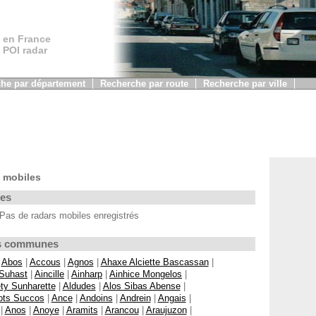
 en France
, POI radar
he par département
Recherche par route
Recherche par ville
 mobiles
les
Pas de radars mobiles enregistrés
Les communes
|
Abos
|
Accous
|
Agnos
|
Ahaxe Alciette Bascassan
|
 Suhast
|
Aincille
|
Ainharp
|
Ainhice Mongelos
|
ty Sunharette
|
Aldudes
|
Alos Sibas Abense
|
ots Succos
|
Ance
|
Andoins
|
Andrein
|
Angais
|
|
Anos
|
Anoye
|
Aramits
|
Arancou
|
Araujuzon
|