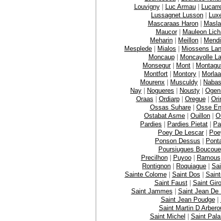
Louvigny
|
Luc Armau
|
Lucarr
Lussagnet Lusson
|
Lux
Mascaraas Haron
|
Masla
Maucor
|
Mauleon Lich
Meharin
|
Meillon
|
Mendi
Mesplede
|
Mialos
|
Miossens La
Moncaup
|
Moncayolle La
Monsegur
|
Mont
|
Montagu
Montfort
|
Montory
|
Morla
Mourenx
|
Musculdy
|
Naba
Nay
|
Nogueres
|
Nousty
|
Ogen
Oraas
|
Ordiarp
|
Oregue
|
Ori
Ossas Suhare
|
Osse En
Ostabat Asme
|
Ouillon
|
O
Pardies
|
Pardies Pietat
|
Pa
Poey De Lescar
|
Poe
Ponson Dessus
|
Pont
Poursiugues Boucoue
Precilhon
|
Puyoo
|
Ramous
Rontignon
|
Roquiague
|
Sai
Sainte Colome
|
Saint Dos
|
Sain
Saint Faust
|
Saint Gir
Saint Jammes
|
Saint Jean De
Saint Jean Poudge
|
Saint Martin D Arbero
Saint Michel
|
Saint Pala