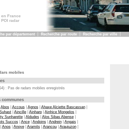
 en France
, POI radar
he par département
Recherche par route
Recherche par ville
dars mobiles
les
) : Pas de radars mobiles enregistrés
Les communes
|
Abos
|
Accous
|
Agnos
|
Ahaxe Alciette Bascassan
|
 Suhast
|
Aincille
|
Ainharp
|
Ainhice Mongelos
|
ty Sunharette
|
Aldudes
|
Alos Sibas Abense
|
ots Succos
|
Ance
|
Andoins
|
Andrein
|
Angais
|
|
Anos
|
Anoye
|
Aramits
|
Arancou
|
Araujuzon
|