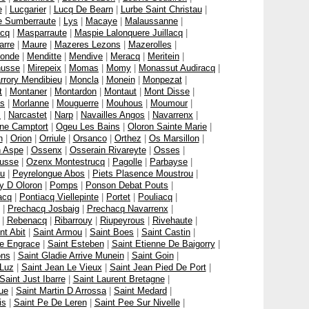
e
|
Lucgarier
|
Lucq De Bearn
|
Lurbe Saint Christau
|
e Sumberraute
|
Lys
|
Macaye
|
Malaussanne
|
cq
|
Masparraute
|
Maspie Lalonquere Juillacq
|
arre
|
Maure
|
Mazeres Lezons
|
Mazerolles
|
onde
|
Menditte
|
Mendive
|
Meracq
|
Meritein
|
nusse
|
Mirepeix
|
Momas
|
Momy
|
Monassut Audiracq
|
rrory Mendibieu
|
Moncla
|
Monein
|
Monpezat
|
t
|
Montaner
|
Montardon
|
Montaut
|
Mont Disse
|
as
|
Morlanne
|
Mouguerre
|
Mouhous
|
Moumour
|
s
|
Narcastet
|
Narp
|
Navailles Angos
|
Navarrenx
|
ne Camptort
|
Ogeu Les Bains
|
Oloron Sainte Marie
|
n
|
Orion
|
Orriule
|
Orsanco
|
Orthez
|
Os Marsillon
|
 Aspe
|
Ossenx
|
Osserain Rivareyte
|
Osses
|
usse
|
Ozenx Montestrucq
|
Pagolle
|
Parbayse
|
u
|
Peyrelongue Abos
|
Piets Plasence Moustrou
|
y D Oloron
|
Pomps
|
Ponson Debat Pouts
|
acq
|
Pontiacq Viellepinte
|
Portet
|
Pouliacq
|
|
Prechacq Josbaig
|
Prechacq Navarrenx
|
|
Rebenacq
|
Ribarrouy
|
Riupeyrous
|
Rivehaute
|
nt Abit
|
Saint Armou
|
Saint Boes
|
Saint Castin
|
te Engrace
|
Saint Esteben
|
Saint Etienne De Baigorry
|
ons
|
Saint Gladie Arrive Munein
|
Saint Goin
|
 Luz
|
Saint Jean Le Vieux
|
Saint Jean Pied De Port
|
Saint Just Ibarre
|
Saint Laurent Bretagne
|
ue
|
Saint Martin D Arrossa
|
Saint Medard
|
is
|
Saint Pe De Leren
|
Saint Pee Sur Nivelle
|