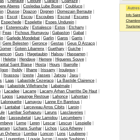
Bas
|
Cheraute
|
Ciboure
|
Claracq
|
Coarraze
|
ere Aberes
|
Cosledaa Lube Boast
|
Coublucq
|
Autres 
in
|
Diusse
|
Doazon
|
Dognen
|
Domezain Berraute
|
Info Saint
os
|
Escot
|
Escou
|
Escoubes
|
Escout
|
Escures
|
Chambres
|
Espechede
|
Espelette
|
Espes Undurein
|
Tourisme
le
|
Esterencuby
|
Estialescq
|
Estos
|
Etcharry
|
|
Feas
|
Fichous Riumayou
|
Gabaston
|
Gabat
|
in
|
Garlede Mondebat
|
Garlin
|
Garos
|
Garris
|
|
Gere Belesten
|
Geronce
|
Gestas
|
Geus D Arzacq
|
Gomer
|
Gotein Libarrenx
|
Guethary
|
Guiche
|
encon
|
Gurs
|
Hagetaubin
|
Halsou
|
Hasparren
|
|
Helette
|
Hendaye
|
Herrere
|
Higueres Souye
|
pital Saint Blaise
|
Hosta
|
Hours
|
Ibarrolle
|
|
Igon
|
Iholdy
|
Ilharre
|
Irissarry
|
Irouleguy
|
|
Itxassou
|
Izeste
|
Jasses
|
Jatxou
|
Jaxu
|
s
|
Laas
|
Labastide Cezeracq
|
La Bastide Clairence
|
eau
|
Labastide Villefranche
|
Labatmale
|
e
|
Lacadee
|
Lacarre
|
Lacarry Arhan Charritte De Haut
|
|
Lagos
|
Laguinge Restoue
|
Lahonce
|
Lahontan
|
|
Lalonquette
|
Lamayou
|
Lanne En Baretous
|
a
|
Lantabat
|
Larceveau Arros Cibits
|
Laroin
|
ule
|
Larribar Sorhapuru
|
Laruns
|
Lasclaveries
|
ube
|
Lasseubetat
|
Lay Lamidou
|
Lecumberry
|
embeye
|
Leme
|
Leren
|
Lescar
|
Lescun
|
Lespielle
|
harram
|
Lichans Sunhar
|
Lichos
|
Licq Atherey
|
zun Oyhercq
|
Lombia
|
Loncon
|
Lons
|
Loubieng
|
re
|
Lourenties
|
Louvie Juzon
|
Louvie Soubiron
|