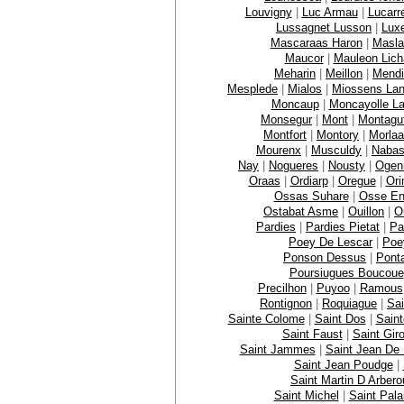
Louvigny
|
Luc Armau
|
Lucarr
Lussagnet Lusson
|
Lux
Mascaraas Haron
|
Masla
Maucor
|
Mauleon Lich
Meharin
|
Meillon
|
Mendi
Mesplede
|
Mialos
|
Miossens La
Moncaup
|
Moncayolle La
Monsegur
|
Mont
|
Montagu
Montfort
|
Montory
|
Morla
Mourenx
|
Musculdy
|
Naba
Nay
|
Nogueres
|
Nousty
|
Ogen
Oraas
|
Ordiarp
|
Oregue
|
Ori
Ossas Suhare
|
Osse En
Ostabat Asme
|
Ouillon
|
O
Pardies
|
Pardies Pietat
|
Pa
Poey De Lescar
|
Poe
Ponson Dessus
|
Pont
Poursiugues Boucoue
Precilhon
|
Puyoo
|
Ramous
Rontignon
|
Roquiague
|
Sai
Sainte Colome
|
Saint Dos
|
Sain
Saint Faust
|
Saint Gir
Saint Jammes
|
Saint Jean De
Saint Jean Poudge
|
Saint Martin D Arbero
Saint Michel
|
Saint Pala