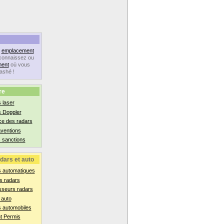
n
emplacement
connaissez ou
ent
où vous
lashé !
re
 laser
s Doppler
ce des radars
aventions
 sanctions
dars et auto
s automatiques
s radars
sseurs radars
 auto
 automobiles
t Permis