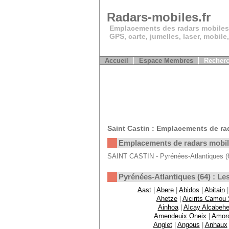
Radars-mobiles.fr
Emplacements des radars mobiles
GPS, carte, jumelles, laser, mobile
Accueil
Espace Membres
Recherc
Saint Castin : Emplacements de ra
Emplacements de radars mobi
SAINT CASTIN - Pyrénées-Atlantiques (64
Pyrénées-Atlantiques (64) : 
Aast
|
Abere
|
Abidos
|
Abitain
Ahetze
|
Aicirits Camou
Ainhoa
|
Alcay Alcabehe
Amendeuix Oneix
|
Amor
Anglet
|
Angous
|
Anhaux