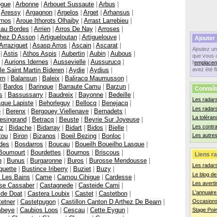
egue
|
Arbonne
|
Arbouet Sussaute
|
Arbus
|
|
Aressy
|
Argagnon
|
Argelos
|
Arget
|
Arhansus
|
rnos
|
Aroue Ithorots Olhaiby
|
Arrast Larrebieu
|
cau Bordes
|
Arrien
|
Arros De Nay
|
Arroses
|
thez D Asson
|
Artigueloutan
|
Artiguelouve
|
Ajouter
Arraziguet
|
Asasp Arros
|
Ascain
|
Ascarat
|
Ajoutez u
|
Astis
|
Athos Aspis
|
Aubertin
|
Aubin
|
Aubous
|
que vous 
|
Aurions Idernes
|
Aussevielle
|
Aussurucq
|
l'
emplacem
le Saint Martin Bideren
|
Aydie
|
Aydius
|
avez été f
rn
|
Balansun
|
Baleix
|
Baliracq Maumusson
|
|
Bardos
|
Barinque
|
Barraute Camu
|
Barzun
|
Connaît
s
|
Bassussarry
|
Baudreix
|
Bayonne
|
Bedeille
|
Les radars
que Lapiste
|
Behorleguy
|
Bellocq
|
Benejacq
|
Les radar
e
|
Berenx
|
Bergouey Viellenave
|
Bernadets
|
La toléran
esingrand
|
Betracq
|
Beuste
|
Beyrie Sur Joyeuse
|
Les contr
tz
|
Bidache
|
Bidarray
|
Bidart
|
Bidos
|
Bielle
|
tou
|
Biron
|
Bizanos
|
Boeil Bezing
|
Bonloc
|
Les autres
des
|
Bosdarros
|
Boucau
|
Boueilh Boueilho Lasque
|
Boumourt
|
Bourdettes
|
Bournos
|
Briscous
|
Liens ra
n
|
Bunus
|
Burgaronne
|
Buros
|
Burosse Mendousse
|
Les radar
quette
|
Bustince Iriberry
|
Buziet
|
Buzy
|
Le blog de
 Les Bains
|
Came
|
Camou Cihigue
|
Cardesse
|
Les averti
se Cassaber
|
Castagnede
|
Casteide Cami
|
L'annuaire
ide Doat
|
Castera Loubix
|
Castet
|
Castetbon
|
etner
|
Castetpugon
|
Castillon Canton D Arthez De Bearn
|
Occasions
mbeye
|
Caubios Loos
|
Cescau
|
Cette Eygun
|
Stage Poin