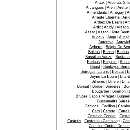
Araux
|
Arberats Sill
Arcangues
|
Aren
|
Arette
Armendarits
|
Arneguy
|
A
Arraute Charritte
|
Arri
Arthez De Bearn
|
Ar
Artix
|
Arudy
|
Arzacq 
Assat
|
Asson
|
Aste Beon
Audaux
|
Auga
|
Auriac
Auterrive
|
Auteviel
Ayherre
|
Baigts De Bea
Baliros
|
Banca
|
Barcus
Bassillon Vauze
|
Bastane
Bedous
|
Beguios
|
Behas
Beost
|
Bentayou Sere
Berrogain Laruns
|
Bescat
|
B
Beyrie En Bearn
|
Biarri
Bilheres
|
Billere
|
Biria
Bonnut
|
Borce
|
Borderes
|
Bor
Bougarber
|
Bouillon
|
Bruges Capbis Mifaget
|
Bugnei
Bussunarits Sarras
Cabidos
|
Cadillon
|
Cambo
Caro
|
Carrere
|
Carres
Casteide Candau
|
Caste
Castetis
|
Castetnau Camblong
|
Cast
Castillon Canton De Le