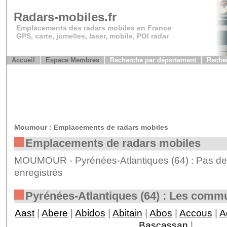
Radars-mobiles.fr
Emplacements des radars mobiles en France
GPS, carte, jumelles, laser, mobile, POI radar
Accueil
Espace Membres
Recherche par département
Recher
Moumour : Emplacements de radars mobiles
Emplacements de radars mobiles
MOUMOUR - Pyrénées-Atlantiques (64) : Pas de
enregistrés
Pyrénées-Atlantiques (64) : Les comm
Aast
|
Abere
|
Abidos
|
Abitain
|
Abos
|
Accous
|
A
Bascassan
|