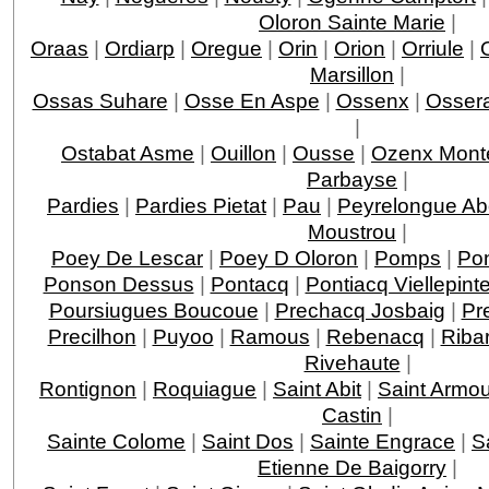
Oloron Sainte Marie
|
Oraas
|
Ordiarp
|
Oregue
|
Orin
|
Orion
|
Orriule
|
Marsillon
|
Ossas Suhare
|
Osse En Aspe
|
Ossenx
|
Ossera
|
Ostabat Asme
|
Ouillon
|
Ousse
|
Ozenx Mont
Parbayse
|
Pardies
|
Pardies Pietat
|
Pau
|
Peyrelongue A
Moustrou
|
Poey De Lescar
|
Poey D Oloron
|
Pomps
|
Po
Ponson Dessus
|
Pontacq
|
Pontiacq Viellepint
Poursiugues Boucoue
|
Prechacq Josbaig
|
Pr
Precilhon
|
Puyoo
|
Ramous
|
Rebenacq
|
Riba
Rivehaute
|
Rontignon
|
Roquiague
|
Saint Abit
|
Saint Armo
Castin
|
Sainte Colome
|
Saint Dos
|
Sainte Engrace
|
S
Etienne De Baigorry
|