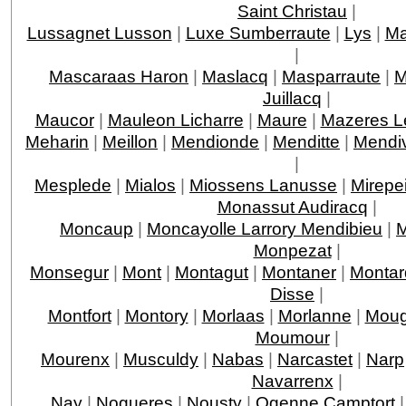
Saint Christau
|
Lussagnet Lusson
|
Luxe Sumberraute
|
Lys
|
Ma
|
Mascaraas Haron
|
Maslacq
|
Masparraute
|
M
Juillacq
|
Maucor
|
Mauleon Licharre
|
Maure
|
Mazeres L
Meharin
|
Meillon
|
Mendionde
|
Menditte
|
Mendi
|
Mesplede
|
Mialos
|
Miossens Lanusse
|
Mirepe
Monassut Audiracq
|
Moncaup
|
Moncayolle Larrory Mendibieu
|
M
Monpezat
|
Monsegur
|
Mont
|
Montagut
|
Montaner
|
Montar
Disse
|
Montfort
|
Montory
|
Morlaas
|
Morlanne
|
Moug
Moumour
|
Mourenx
|
Musculdy
|
Nabas
|
Narcastet
|
Narp
Navarrenx
|
Nay
|
Nogueres
|
Nousty
|
Ogenne Camptort