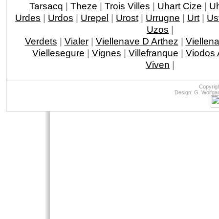
Tarsacq
|
Theze
|
Trois Villes
|
Uhart Cize
|
Uh
Urdes
|
Urdos
|
Urepel
|
Urost
|
Urrugne
|
Urt
|
Ust
Uzos
|
Verdets
|
Vialer
|
Viellenave D Arthez
|
Viellen
Viellesegure
|
Vignes
|
Villefranque
|
Viodos
Viven
|
Copyrig
Design: G. Wolfga