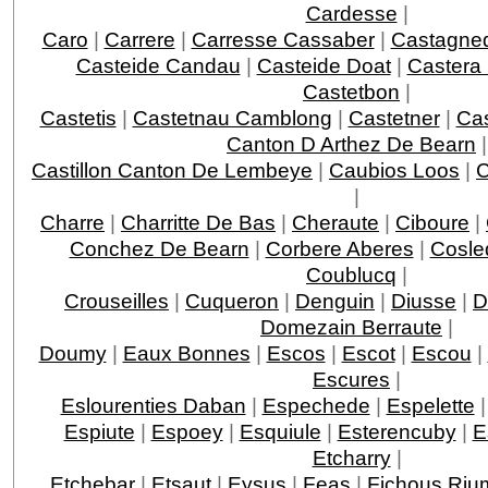
Cardesse
|
Caro
|
Carrere
|
Carresse Cassaber
|
Castagne
Casteide Candau
|
Casteide Doat
|
Castera
Castetbon
|
Castetis
|
Castetnau Camblong
|
Castetner
|
Ca
Canton D Arthez De Bearn
|
Castillon Canton De Lembeye
|
Caubios Loos
|
|
Charre
|
Charritte De Bas
|
Cheraute
|
Ciboure
|
Conchez De Bearn
|
Corbere Aberes
|
Cosle
Coublucq
|
Crouseilles
|
Cuqueron
|
Denguin
|
Diusse
|
D
Domezain Berraute
|
Doumy
|
Eaux Bonnes
|
Escos
|
Escot
|
Escou
|
Escures
|
Eslourenties Daban
|
Espechede
|
Espelette
Espiute
|
Espoey
|
Esquiule
|
Esterencuby
|
E
Etcharry
|
Etchebar
|
Etsaut
|
Eysus
|
Feas
|
Fichous Ri