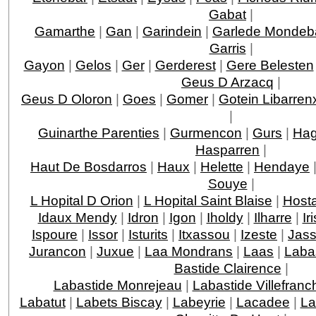
Gabat
|
Gamarthe
|
Gan
|
Garindein
|
Garlede Mondeb
Garris
|
Gayon
|
Gelos
|
Ger
|
Gerderest
|
Gere Belesten
Geus D Arzacq
|
Geus D Oloron
|
Goes
|
Gomer
|
Gotein Libarren
|
Guinarthe Parenties
|
Gurmencon
|
Gurs
|
Hag
Hasparren
|
Haut De Bosdarros
|
Haux
|
Helette
|
Hendaye
Souye
|
L Hopital D Orion
|
L Hopital Saint Blaise
|
Host
Idaux Mendy
|
Idron
|
Igon
|
Iholdy
|
Ilharre
|
Ir
Ispoure
|
Issor
|
Isturits
|
Itxassou
|
Izeste
|
Jas
Jurancon
|
Juxue
|
Laa Mondrans
|
Laas
|
Laba
Bastide Clairence
|
Labastide Monrejeau
|
Labastide Villefranc
Labatut
|
Labets Biscay
|
Labeyrie
|
Lacadee
|
La