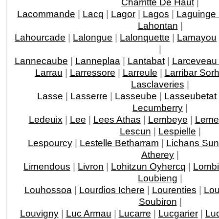
Charritte De Haut
|
Lacommande
|
Lacq
|
Lagor
|
Lagos
|
Laguinge
Lahontan
|
Lahourcade
|
Lalongue
|
Lalonquette
|
Lamayou
|
Lannecaube
|
Lanneplaa
|
Lantabat
|
Larceveau 
Larrau
|
Larressore
|
Larreule
|
Larribar Sor
Lasclaveries
|
Lasse
|
Lasserre
|
Lasseube
|
Lasseubetat
Lecumberry
|
Ledeuix
|
Lee
|
Lees Athas
|
Lembeye
|
Leme
Lescun
|
Lespielle
|
Lespourcy
|
Lestelle Betharram
|
Lichans Sun
Atherey
|
Limendous
|
Livron
|
Lohitzun Oyhercq
|
Lomb
Loubieng
|
Louhossoa
|
Lourdios Ichere
|
Lourenties
|
Lou
Soubiron
|
Louvigny
|
Luc Armau
|
Lucarre
|
Lucgarier
|
Lu