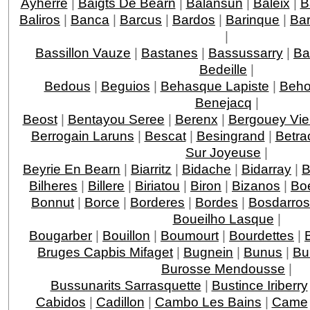
Ayherre
|
Baigts De Bearn
|
Balansun
|
Baleix
|
B
Baliros
|
Banca
|
Barcus
|
Bardos
|
Barinque
|
Ba
|
Bassillon Vauze
|
Bastanes
|
Bassussarry
|
Ba
Bedeille
|
Bedous
|
Beguios
|
Behasque Lapiste
|
Beho
Benejacq
|
Beost
|
Bentayou Seree
|
Berenx
|
Bergouey Vie
Berrogain Laruns
|
Bescat
|
Besingrand
|
Betra
Sur Joyeuse
|
Beyrie En Bearn
|
Biarritz
|
Bidache
|
Bidarray
|
B
Bilheres
|
Billere
|
Biriatou
|
Biron
|
Bizanos
|
Boe
Bonnut
|
Borce
|
Borderes
|
Bordes
|
Bosdarros
Boueilho Lasque
|
Bougarber
|
Bouillon
|
Boumourt
|
Bourdettes
|
Bruges Capbis Mifaget
|
Bugnein
|
Bunus
|
Bu
Burosse Mendousse
|
Bussunarits Sarrasquette
|
Bustince Iriberry
Cabidos
|
Cadillon
|
Cambo Les Bains
|
Came