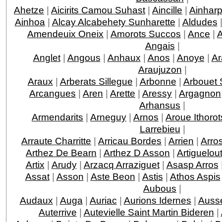
Ahetze
|
Aicirits Camou Suhast
|
Aincille
|
Ainhar
Ainhoa
|
Alcay Alcabehety Sunharette
|
Aldudes
Amendeuix Oneix
|
Amorots Succos
|
Ance
|
Angais
|
Anglet
|
Angous
|
Anhaux
|
Anos
|
Anoye
|
Ar
Araujuzon
|
Araux
|
Arberats Sillegue
|
Arbonne
|
Arbouet 
Arcangues
|
Aren
|
Arette
|
Aressy
|
Argagnon
Arhansus
|
Armendarits
|
Arneguy
|
Arnos
|
Aroue Ithorot
Larrebieu
|
Arraute Charritte
|
Arricau Bordes
|
Arrien
|
Arro
Arthez De Bearn
|
Arthez D Asson
|
Artiguelou
Artix
|
Arudy
|
Arzacq Arraziguet
|
Asasp Arros
Assat
|
Asson
|
Aste Beon
|
Astis
|
Athos Aspis
Aubous
|
Audaux
|
Auga
|
Auriac
|
Aurions Idernes
|
Ausse
Auterrive
|
Autevielle Saint Martin Bideren
|