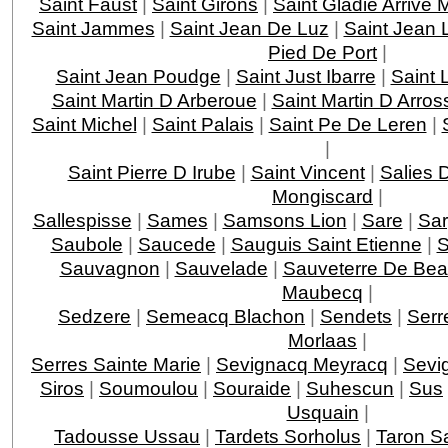
Saint Faust
|
Saint Girons
|
Saint Gladie Arrive
Saint Jammes
|
Saint Jean De Luz
|
Saint Jean 
Pied De Port
|
Saint Jean Poudge
|
Saint Just Ibarre
|
Saint 
Saint Martin D Arberoue
|
Saint Martin D Arros
Saint Michel
|
Saint Palais
|
Saint Pe De Leren
|
|
Saint Pierre D Irube
|
Saint Vincent
|
Salies 
Mongiscard
|
Sallespisse
|
Sames
|
Samsons Lion
|
Sare
|
Sar
Saubole
|
Saucede
|
Sauguis Saint Etienne
|
S
Sauvagnon
|
Sauvelade
|
Sauveterre De Bea
Maubecq
|
Sedzere
|
Semeacq Blachon
|
Sendets
|
Serr
Morlaas
|
Serres Sainte Marie
|
Sevignacq Meyracq
|
Sevi
Siros
|
Soumoulou
|
Souraide
|
Suhescun
|
Sus
Usquain
|
Tadousse Ussau
|
Tardets Sorholus
|
Taron Sa