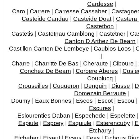
Cardesse
|
Caro
|
Carrere
|
Carresse Cassaber
|
Castagne
Casteide Candau
|
Casteide Doat
|
Castera
Castetbon
|
Castetis
|
Castetnau Camblong
|
Castetner
|
Ca
Canton D Arthez De Bearn
|
Castillon Canton De Lembeye
|
Caubios Loos
|
|
Charre
|
Charritte De Bas
|
Cheraute
|
Ciboure
|
Conchez De Bearn
|
Corbere Aberes
|
Cosle
Coublucq
|
Crouseilles
|
Cuqueron
|
Denguin
|
Diusse
|
D
Domezain Berraute
|
Doumy
|
Eaux Bonnes
|
Escos
|
Escot
|
Escou
|
Escures
|
Eslourenties Daban
|
Espechede
|
Espelette
Espiute
|
Espoey
|
Esquiule
|
Esterencuby
|
E
Etcharry
|
Etchebar
|
Etsaut
|
Eysus
|
Feas
|
Fichous Ri