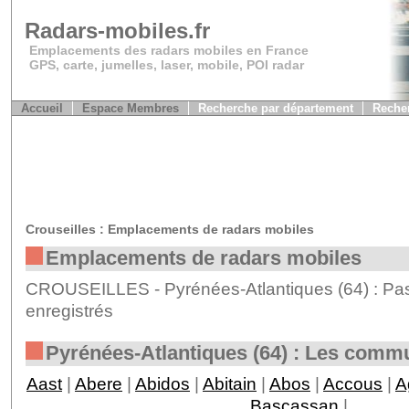
Radars-mobiles.fr
Emplacements des radars mobiles en France
GPS, carte, jumelles, laser, mobile, POI radar
Accueil
Espace Membres
Recherche par département
Recher
Crouseilles : Emplacements de radars mobiles
Emplacements de radars mobiles
CROUSEILLES - Pyrénées-Atlantiques (64) : Pas
enregistrés
Pyrénées-Atlantiques (64) : Les comm
Aast
|
Abere
|
Abidos
|
Abitain
|
Abos
|
Accous
|
A
Bascassan
|