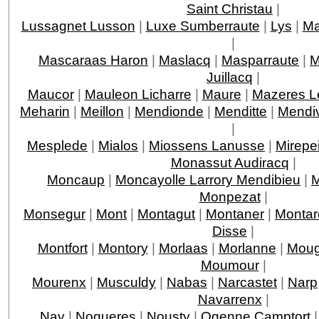
Saint Christau
|
Lussagnet Lusson
|
Luxe Sumberraute
|
Lys
|
Ma
|
Mascaraas Haron
|
Maslacq
|
Masparraute
|
M
Juillacq
|
Maucor
|
Mauleon Licharre
|
Maure
|
Mazeres L
Meharin
|
Meillon
|
Mendionde
|
Menditte
|
Mendi
|
Mesplede
|
Mialos
|
Miossens Lanusse
|
Mirepe
Monassut Audiracq
|
Moncaup
|
Moncayolle Larrory Mendibieu
|
M
Monpezat
|
Monsegur
|
Mont
|
Montagut
|
Montaner
|
Montar
Disse
|
Montfort
|
Montory
|
Morlaas
|
Morlanne
|
Moug
Moumour
|
Mourenx
|
Musculdy
|
Nabas
|
Narcastet
|
Narp
Navarrenx
|
Nay
|
Nogueres
|
Nousty
|
Ogenne Camptort