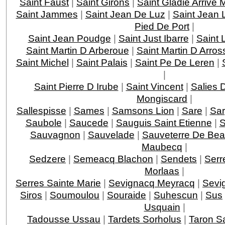
Saint Faust
|
Saint Girons
|
Saint Gladie Arrive
Saint Jammes
|
Saint Jean De Luz
|
Saint Jean 
Pied De Port
|
Saint Jean Poudge
|
Saint Just Ibarre
|
Saint 
Saint Martin D Arberoue
|
Saint Martin D Arros
Saint Michel
|
Saint Palais
|
Saint Pe De Leren
|
|
Saint Pierre D Irube
|
Saint Vincent
|
Salies 
Mongiscard
|
Sallespisse
|
Sames
|
Samsons Lion
|
Sare
|
Sar
Saubole
|
Saucede
|
Sauguis Saint Etienne
|
S
Sauvagnon
|
Sauvelade
|
Sauveterre De Bea
Maubecq
|
Sedzere
|
Semeacq Blachon
|
Sendets
|
Serr
Morlaas
|
Serres Sainte Marie
|
Sevignacq Meyracq
|
Sevi
Siros
|
Soumoulou
|
Souraide
|
Suhescun
|
Sus
Usquain
|
Tadousse Ussau
|
Tardets Sorholus
|
Taron Sa