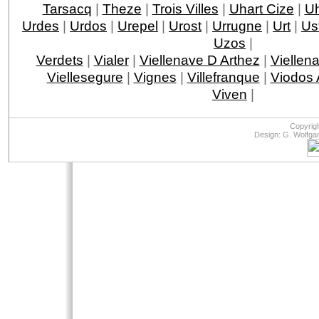
Tarsacq
|
Theze
|
Trois Villes
|
Uhart Cize
|
Uh
Urdes
|
Urdos
|
Urepel
|
Urost
|
Urrugne
|
Urt
|
Ust
Uzos
|
Verdets
|
Vialer
|
Viellenave D Arthez
|
Viellen
Viellesegure
|
Vignes
|
Villefranque
|
Viodos
Viven
|
Copyrig
Design: G. Wolfga