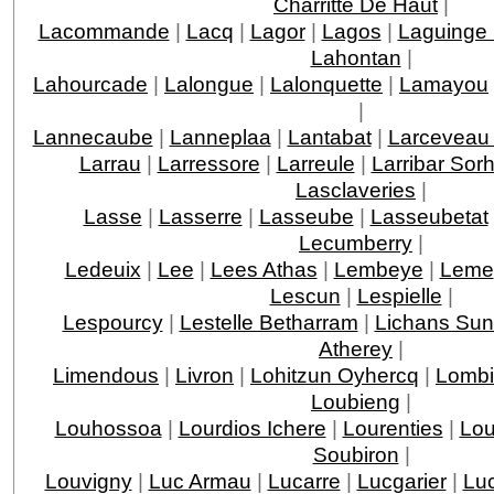
Charritte De Haut
|
Lacommande
|
Lacq
|
Lagor
|
Lagos
|
Laguinge
Lahontan
|
Lahourcade
|
Lalongue
|
Lalonquette
|
Lamayou
|
Lannecaube
|
Lanneplaa
|
Lantabat
|
Larceveau 
Larrau
|
Larressore
|
Larreule
|
Larribar Sor
Lasclaveries
|
Lasse
|
Lasserre
|
Lasseube
|
Lasseubetat
Lecumberry
|
Ledeuix
|
Lee
|
Lees Athas
|
Lembeye
|
Leme
Lescun
|
Lespielle
|
Lespourcy
|
Lestelle Betharram
|
Lichans Sun
Atherey
|
Limendous
|
Livron
|
Lohitzun Oyhercq
|
Lomb
Loubieng
|
Louhossoa
|
Lourdios Ichere
|
Lourenties
|
Lou
Soubiron
|
Louvigny
|
Luc Armau
|
Lucarre
|
Lucgarier
|
Lu