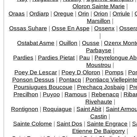
Oloron Sainte Marie
|
Oraas
|
Ordiarp
|
Oregue
|
Orin
|
Orion
|
Orriule
|
Marsillon
|
Ossas Suhare
|
Osse En Aspe
|
Ossenx
|
Ossera
|
Ostabat Asme
|
Ouillon
|
Ousse
|
Ozenx Mont
Parbayse
|
Pardies
|
Pardies Pietat
|
Pau
|
Peyrelongue A
Moustrou
|
Poey De Lescar
|
Poey D Oloron
|
Pomps
|
Po
Ponson Dessus
|
Pontacq
|
Pontiacq Viellepint
Poursiugues Boucoue
|
Prechacq Josbaig
|
Pr
Precilhon
|
Puyoo
|
Ramous
|
Rebenacq
|
Riba
Rivehaute
|
Rontignon
|
Roquiague
|
Saint Abit
|
Saint Armo
Castin
|
Sainte Colome
|
Saint Dos
|
Sainte Engrace
|
S
Etienne De Baigorry
|