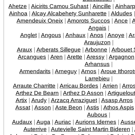
Ahetze
|
Aicirits Camou Suhast
|
Aincille
|
Ainhar
Ainhoa
|
Alcay Alcabehety Sunharette
|
Aldudes
Amendeuix Oneix
|
Amorots Succos
|
Ance
|
Angais
|
Anglet
|
Angous
|
Anhaux
|
Anos
|
Anoye
|
Ar
Araujuzon
|
Araux
|
Arberats Sillegue
|
Arbonne
|
Arbouet 
Arcangues
|
Aren
|
Arette
|
Aressy
|
Argagnon
Arhansus
|
Armendarits
|
Arneguy
|
Arnos
|
Aroue Ithorot
Larrebieu
|
Arraute Charritte
|
Arricau Bordes
|
Arrien
|
Arro
Arthez De Bearn
|
Arthez D Asson
|
Artiguelou
Artix
|
Arudy
|
Arzacq Arraziguet
|
Asasp Arros
Assat
|
Asson
|
Aste Beon
|
Astis
|
Athos Aspis
Aubous
|
Audaux
|
Auga
|
Auriac
|
Aurions Idernes
|
Ausse
Auterrive
|
Autevielle Saint Martin Bideren
|