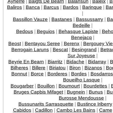
Ayherre
|
Baigts De Bearn
|
Balansun
|
Baleix
|
B
Baliros
|
Banca
|
Barcus
|
Bardos
|
Barinque
|
Ba
|
Bassillon Vauze
|
Bastanes
|
Bassussarry
|
Ba
Bedeille
|
Bedous
|
Beguios
|
Behasque Lapiste
|
Beho
Benejacq
|
Beost
|
Bentayou Seree
|
Berenx
|
Bergouey Vie
Berrogain Laruns
|
Bescat
|
Besingrand
|
Betra
Sur Joyeuse
|
Beyrie En Bearn
|
Biarritz
|
Bidache
|
Bidarray
|
B
Bilheres
|
Billere
|
Biriatou
|
Biron
|
Bizanos
|
Boe
Bonnut
|
Borce
|
Borderes
|
Bordes
|
Bosdarros
Boueilho Lasque
|
Bougarber
|
Bouillon
|
Boumourt
|
Bourdettes
|
Bruges Capbis Mifaget
|
Bugnein
|
Bunus
|
Bu
Burosse Mendousse
|
Bussunarits Sarrasquette
|
Bustince Iriberry
Cabidos
|
Cadillon
|
Cambo Les Bains
|
Came