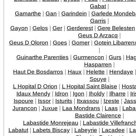
Gabat
|
Gamarthe
|
Gan
|
Garindein
|
Garlede Mondeb
Garris
|
Gayon
|
Gelos
|
Ger
|
Gerderest
|
Gere Belesten
Geus D Arzacq
|
Geus D Oloron
|
Goes
|
Gomer
|
Gotein Libarren
|
Guinarthe Parenties
|
Gurmencon
|
Gurs
|
Hag
Hasparren
|
Haut De Bosdarros
|
Haux
|
Helette
|
Hendaye
Souye
|
L Hopital D Orion
|
L Hopital Saint Blaise
|
Host
Idaux Mendy
|
Idron
|
Igon
|
Iholdy
|
Ilharre
|
Ir
Ispoure
|
Issor
|
Isturits
|
Itxassou
|
Izeste
|
Jas
Jurancon
|
Juxue
|
Laa Mondrans
|
Laas
|
Laba
Bastide Clairence
|
Labastide Monrejeau
|
Labastide Villefranc
Labatut
|
Labets Biscay
|
Labeyrie
|
Lacadee
|
La