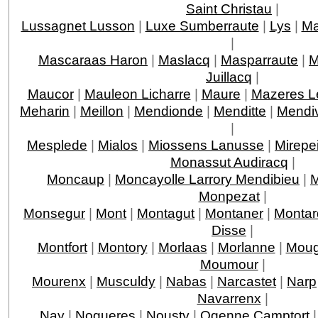
Saint Christau
|
Lussagnet Lusson
|
Luxe Sumberraute
|
Lys
|
Ma
|
Mascaraas Haron
|
Maslacq
|
Masparraute
|
M
Juillacq
|
Maucor
|
Mauleon Licharre
|
Maure
|
Mazeres L
Meharin
|
Meillon
|
Mendionde
|
Menditte
|
Mendi
|
Mesplede
|
Mialos
|
Miossens Lanusse
|
Mirepe
Monassut Audiracq
|
Moncaup
|
Moncayolle Larrory Mendibieu
|
M
Monpezat
|
Monsegur
|
Mont
|
Montagut
|
Montaner
|
Montar
Disse
|
Montfort
|
Montory
|
Morlaas
|
Morlanne
|
Moug
Moumour
|
Mourenx
|
Musculdy
|
Nabas
|
Narcastet
|
Narp
Navarrenx
|
Nay
|
Nogueres
|
Nousty
|
Ogenne Camptort