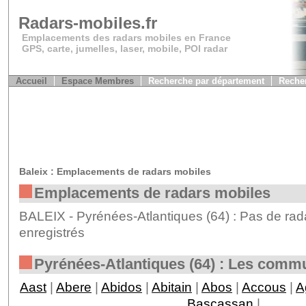
Radars-mobiles.fr
Emplacements des radars mobiles en France
GPS, carte, jumelles, laser, mobile, POI radar
Accueil
Espace Membres
Recherche par département
Recher
Baleix : Emplacements de radars mobiles
Emplacements de radars mobiles
BALEIX - Pyrénées-Atlantiques (64) : Pas de rad
enregistrés
Pyrénées-Atlantiques (64) : Les comm
Aast
|
Abere
|
Abidos
|
Abitain
|
Abos
|
Accous
|
A
Bascassan
|