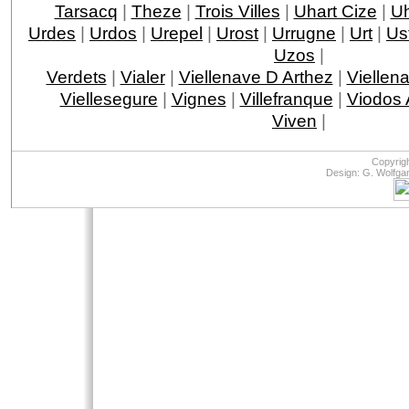
Tarsacq
|
Theze
|
Trois Villes
|
Uhart Cize
|
Uh
Urdes
|
Urdos
|
Urepel
|
Urost
|
Urrugne
|
Urt
|
Ust
Uzos
|
Verdets
|
Vialer
|
Viellenave D Arthez
|
Viellen
Viellesegure
|
Vignes
|
Villefranque
|
Viodos
Viven
|
Copyrig
Design: G. Wolfga