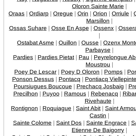
Oloron Sainte Marie
|
Oraas
|
Ordiarp
|
Oregue
|
Orin
|
Orion
|
Orriule
|
Marsillon
|
Ossas Suhare
|
Osse En Aspe
|
Ossenx
|
Ossera
|
Ostabat Asme
|
Ouillon
|
Ousse
|
Ozenx Mont
Parbayse
|
Pardies
|
Pardies Pietat
|
Pau
|
Peyrelongue A
Moustrou
|
Poey De Lescar
|
Poey D Oloron
|
Pomps
|
Po
Ponson Dessus
|
Pontacq
|
Pontiacq Viellepint
Poursiugues Boucoue
|
Prechacq Josbaig
|
Pr
Precilhon
|
Puyoo
|
Ramous
|
Rebenacq
|
Riba
Rivehaute
|
Rontignon
|
Roquiague
|
Saint Abit
|
Saint Armo
Castin
|
Sainte Colome
|
Saint Dos
|
Sainte Engrace
|
S
Etienne De Baigorry
|