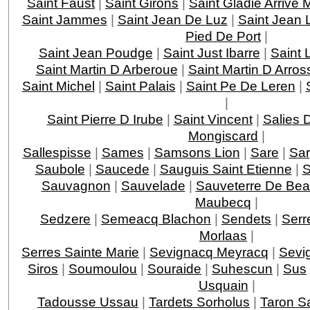
Saint Faust
|
Saint Girons
|
Saint Gladie Arrive
Saint Jammes
|
Saint Jean De Luz
|
Saint Jean 
Pied De Port
|
Saint Jean Poudge
|
Saint Just Ibarre
|
Saint 
Saint Martin D Arberoue
|
Saint Martin D Arros
Saint Michel
|
Saint Palais
|
Saint Pe De Leren
|
|
Saint Pierre D Irube
|
Saint Vincent
|
Salies 
Mongiscard
|
Sallespisse
|
Sames
|
Samsons Lion
|
Sare
|
Sar
Saubole
|
Saucede
|
Sauguis Saint Etienne
|
S
Sauvagnon
|
Sauvelade
|
Sauveterre De Bea
Maubecq
|
Sedzere
|
Semeacq Blachon
|
Sendets
|
Serr
Morlaas
|
Serres Sainte Marie
|
Sevignacq Meyracq
|
Sevi
Siros
|
Soumoulou
|
Souraide
|
Suhescun
|
Sus
Usquain
|
Tadousse Ussau
|
Tardets Sorholus
|
Taron Sa