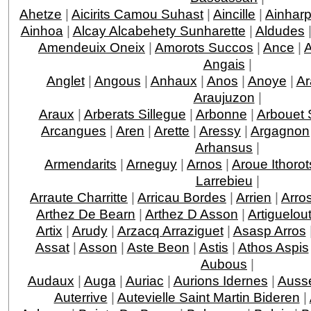
Ahetze
|
Aicirits Camou Suhast
|
Aincille
|
Ainhar
Ainhoa
|
Alcay Alcabehety Sunharette
|
Aldudes
Amendeuix Oneix
|
Amorots Succos
|
Ance
|
Angais
|
Anglet
|
Angous
|
Anhaux
|
Anos
|
Anoye
|
Ar
Araujuzon
|
Araux
|
Arberats Sillegue
|
Arbonne
|
Arbouet 
Arcangues
|
Aren
|
Arette
|
Aressy
|
Argagnon
Arhansus
|
Armendarits
|
Arneguy
|
Arnos
|
Aroue Ithorot
Larrebieu
|
Arraute Charritte
|
Arricau Bordes
|
Arrien
|
Arro
Arthez De Bearn
|
Arthez D Asson
|
Artiguelou
Artix
|
Arudy
|
Arzacq Arraziguet
|
Asasp Arros
Assat
|
Asson
|
Aste Beon
|
Astis
|
Athos Aspis
Aubous
|
Audaux
|
Auga
|
Auriac
|
Aurions Idernes
|
Ausse
Auterrive
|
Autevielle Saint Martin Bideren
|