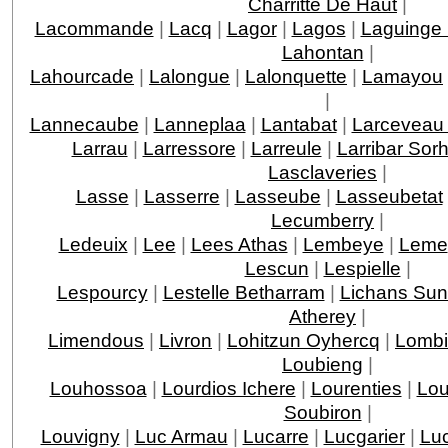
Charritte De Haut
|
Lacommande
|
Lacq
|
Lagor
|
Lagos
|
Laguinge
Lahontan
|
Lahourcade
|
Lalongue
|
Lalonquette
|
Lamayou
|
Lannecaube
|
Lanneplaa
|
Lantabat
|
Larceveau 
Larrau
|
Larressore
|
Larreule
|
Larribar Sor
Lasclaveries
|
Lasse
|
Lasserre
|
Lasseube
|
Lasseubetat
Lecumberry
|
Ledeuix
|
Lee
|
Lees Athas
|
Lembeye
|
Leme
Lescun
|
Lespielle
|
Lespourcy
|
Lestelle Betharram
|
Lichans Sun
Atherey
|
Limendous
|
Livron
|
Lohitzun Oyhercq
|
Lomb
Loubieng
|
Louhossoa
|
Lourdios Ichere
|
Lourenties
|
Lou
Soubiron
|
Louvigny
|
Luc Armau
|
Lucarre
|
Lucgarier
|
Lu