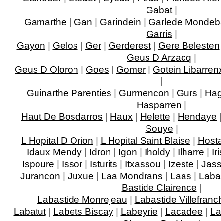
Gabat
|
Gamarthe
|
Gan
|
Garindein
|
Garlede Mondeb
Garris
|
Gayon
|
Gelos
|
Ger
|
Gerderest
|
Gere Belesten
Geus D Arzacq
|
Geus D Oloron
|
Goes
|
Gomer
|
Gotein Libarren
|
Guinarthe Parenties
|
Gurmencon
|
Gurs
|
Hag
Hasparren
|
Haut De Bosdarros
|
Haux
|
Helette
|
Hendaye
Souye
|
L Hopital D Orion
|
L Hopital Saint Blaise
|
Host
Idaux Mendy
|
Idron
|
Igon
|
Iholdy
|
Ilharre
|
Ir
Ispoure
|
Issor
|
Isturits
|
Itxassou
|
Izeste
|
Jas
Jurancon
|
Juxue
|
Laa Mondrans
|
Laas
|
Laba
Bastide Clairence
|
Labastide Monrejeau
|
Labastide Villefranc
Labatut
|
Labets Biscay
|
Labeyrie
|
Lacadee
|
La