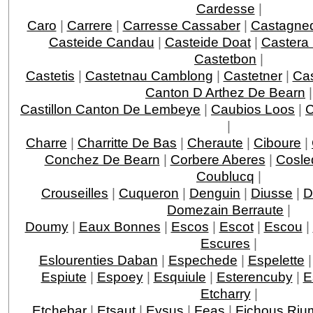
Cardesse
|
Caro
|
Carrere
|
Carresse Cassaber
|
Castagne
Casteide Candau
|
Casteide Doat
|
Castera
Castetbon
|
Castetis
|
Castetnau Camblong
|
Castetner
|
Ca
Canton D Arthez De Bearn
|
Castillon Canton De Lembeye
|
Caubios Loos
|
|
Charre
|
Charritte De Bas
|
Cheraute
|
Ciboure
|
Conchez De Bearn
|
Corbere Aberes
|
Cosle
Coublucq
|
Crouseilles
|
Cuqueron
|
Denguin
|
Diusse
|
D
Domezain Berraute
|
Doumy
|
Eaux Bonnes
|
Escos
|
Escot
|
Escou
|
Escures
|
Eslourenties Daban
|
Espechede
|
Espelette
Espiute
|
Espoey
|
Esquiule
|
Esterencuby
|
E
Etcharry
|
Etchebar
|
Etsaut
|
Eysus
|
Feas
|
Fichous Ri