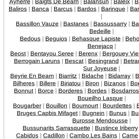
Ayherre
|
Baigts De Bearn
|
Balansun
|
Baleix
|
B
Baliros
|
Banca
|
Barcus
|
Bardos
|
Barinque
|
Ba
|
Bassillon Vauze
|
Bastanes
|
Bassussarry
|
Ba
Bedeille
|
Bedous
|
Beguios
|
Behasque Lapiste
|
Beho
Benejacq
|
Beost
|
Bentayou Seree
|
Berenx
|
Bergouey Vie
Berrogain Laruns
|
Bescat
|
Besingrand
|
Betra
Sur Joyeuse
|
Beyrie En Bearn
|
Biarritz
|
Bidache
|
Bidarray
|
B
Bilheres
|
Billere
|
Biriatou
|
Biron
|
Bizanos
|
Boe
Bonnut
|
Borce
|
Borderes
|
Bordes
|
Bosdarros
Boueilho Lasque
|
Bougarber
|
Bouillon
|
Boumourt
|
Bourdettes
|
Bruges Capbis Mifaget
|
Bugnein
|
Bunus
|
Bu
Burosse Mendousse
|
Bussunarits Sarrasquette
|
Bustince Iriberry
Cabidos
|
Cadillon
|
Cambo Les Bains
|
Came