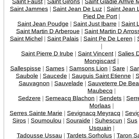
Saint Faust
|
Saint Girons
|
Saint Gladie Arrive
Saint Jammes
|
Saint Jean De Luz
|
Saint Jean 
Pied De Port
|
Saint Jean Poudge
|
Saint Just Ibarre
|
Saint 
Saint Martin D Arberoue
|
Saint Martin D Arros
Saint Michel
|
Saint Palais
|
Saint Pe De Leren
|
|
Saint Pierre D Irube
|
Saint Vincent
|
Salies 
Mongiscard
|
Sallespisse
|
Sames
|
Samsons Lion
|
Sare
|
Sar
Saubole
|
Saucede
|
Sauguis Saint Etienne
|
S
Sauvagnon
|
Sauvelade
|
Sauveterre De Bea
Maubecq
|
Sedzere
|
Semeacq Blachon
|
Sendets
|
Serr
Morlaas
|
Serres Sainte Marie
|
Sevignacq Meyracq
|
Sevi
Siros
|
Soumoulou
|
Souraide
|
Suhescun
|
Sus
Usquain
|
Tadousse Ussau
|
Tardets Sorholus
|
Taron Sa