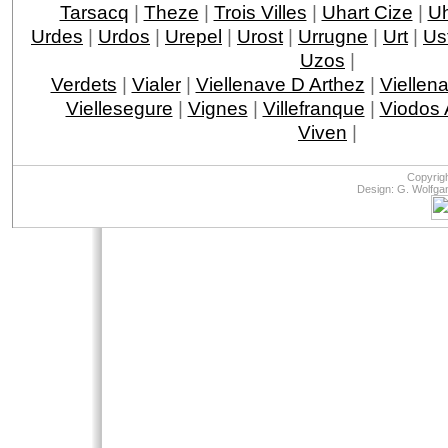
Tarsacq
|
Theze
|
Trois Villes
|
Uhart Cize
|
Uh
Urdes
|
Urdos
|
Urepel
|
Urost
|
Urrugne
|
Urt
|
Ust
Uzos
|
Verdets
|
Vialer
|
Viellenave D Arthez
|
Viellen
Viellesegure
|
Vignes
|
Villefranque
|
Viodos
Viven
|
Copyrig
Design: G. Wolfga