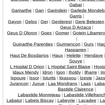
Gabat
|
Gamarthe
|
Gan
|
Garindein
|
Garlede Mondeb
Garris
|
Gayon
|
Gelos
|
Ger
|
Gerderest
|
Gere Belesten
Geus D Arzacq
|
Geus D Oloron
|
Goes
|
Gomer
|
Gotein Libarren
|
Guinarthe Parenties
|
Gurmencon
|
Gurs
|
Hag
Hasparren
|
Haut De Bosdarros
|
Haux
|
Helette
|
Hendaye
Souye
|
L Hopital D Orion
|
L Hopital Saint Blaise
|
Host
Idaux Mendy
|
Idron
|
Igon
|
Iholdy
|
Ilharre
|
Ir
Ispoure
|
Issor
|
Isturits
|
Itxassou
|
Izeste
|
Jas
Jurancon
|
Juxue
|
Laa Mondrans
|
Laas
|
Laba
Bastide Clairence
|
Labastide Monrejeau
|
Labastide Villefranc
Labatut
|
Labets Biscay
|
Labeyrie
|
Lacadee
|
La