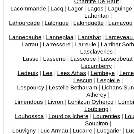
Charritte De Haut
|
Lacommande
|
Lacq
|
Lagor
|
Lagos
|
Laguinge
Lahontan
|
Lahourcade
|
Lalongue
|
Lalonquette
|
Lamayou
|
Lannecaube
|
Lanneplaa
|
Lantabat
|
Larceveau 
Larrau
|
Larressore
|
Larreule
|
Larribar Sor
Lasclaveries
|
Lasse
|
Lasserre
|
Lasseube
|
Lasseubetat
Lecumberry
|
Ledeuix
|
Lee
|
Lees Athas
|
Lembeye
|
Leme
Lescun
|
Lespielle
|
Lespourcy
|
Lestelle Betharram
|
Lichans Sun
Atherey
|
Limendous
|
Livron
|
Lohitzun Oyhercq
|
Lomb
Loubieng
|
Louhossoa
|
Lourdios Ichere
|
Lourenties
|
Lou
Soubiron
|
Louvigny
|
Luc Armau
|
Lucarre
|
Lucgarier
|
Lu