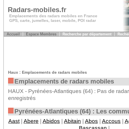
Radars-mobiles.fr
Emplacements des radars mobiles en France
GPS, carte, jumelles, laser, mobile, POI radar
Accueil
Espace Membres
Recherche par département
Recher
Haux : Emplacements de radars mobiles
Emplacements de radars mobiles
HAUX - Pyrénées-Atlantiques (64) : Pas de rada
enregistrés
Pyrénées-Atlantiques (64) : Les comm
Aast
|
Abere
|
Abidos
|
Abitain
|
Abos
|
Accous
|
A
Bascassan
|