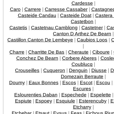
Cardesse
|
Caro
|
Carrere
|
Carresse Cassaber
|
Castagne
Casteide Candau
|
Casteide Doat
|
Castera
Castetbon
|
Castetis
|
Castetnau Camblong
|
Castetner
|
Ca
Canton D Arthez De Bearn
|
Castillon Canton De Lembeye
|
Caubios Loos
|
|
Charre
|
Charritte De Bas
|
Cheraute
|
Ciboure
|
Conchez De Bearn
|
Corbere Aberes
|
Cosle
Coublucq
|
Crouseilles
|
Cuqueron
|
Denguin
|
Diusse
|
D
Domezain Berraute
|
Doumy
|
Eaux Bonnes
|
Escos
|
Escot
|
Escou
|
Escures
|
Eslourenties Daban
|
Espechede
|
Espelette
Espiute
|
Espoey
|
Esquiule
|
Esterencuby
|
E
Etcharry
|
Etchebar
|
Etsaut
|
Eysus
|
Feas
|
Fichous Ri