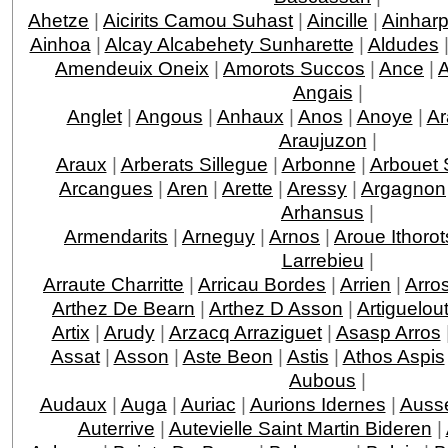
Ahetze
|
Aicirits Camou Suhast
|
Aincille
|
Ainhar
Ainhoa
|
Alcay Alcabehety Sunharette
|
Aldudes
Amendeuix Oneix
|
Amorots Succos
|
Ance
|
Angais
|
Anglet
|
Angous
|
Anhaux
|
Anos
|
Anoye
|
Ar
Araujuzon
|
Araux
|
Arberats Sillegue
|
Arbonne
|
Arbouet 
Arcangues
|
Aren
|
Arette
|
Aressy
|
Argagnon
Arhansus
|
Armendarits
|
Arneguy
|
Arnos
|
Aroue Ithorot
Larrebieu
|
Arraute Charritte
|
Arricau Bordes
|
Arrien
|
Arro
Arthez De Bearn
|
Arthez D Asson
|
Artiguelou
Artix
|
Arudy
|
Arzacq Arraziguet
|
Asasp Arros
Assat
|
Asson
|
Aste Beon
|
Astis
|
Athos Aspis
Aubous
|
Audaux
|
Auga
|
Auriac
|
Aurions Idernes
|
Ausse
Auterrive
|
Autevielle Saint Martin Bideren
|