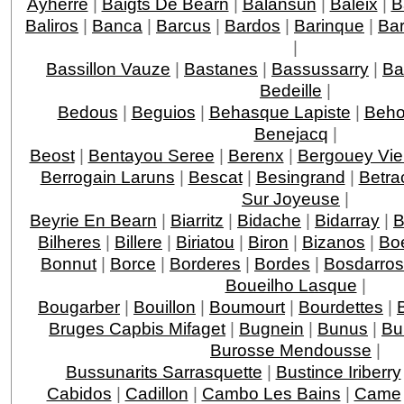
Ayherre
|
Baigts De Bearn
|
Balansun
|
Baleix
|
B
Baliros
|
Banca
|
Barcus
|
Bardos
|
Barinque
|
Ba
|
Bassillon Vauze
|
Bastanes
|
Bassussarry
|
Ba
Bedeille
|
Bedous
|
Beguios
|
Behasque Lapiste
|
Beho
Benejacq
|
Beost
|
Bentayou Seree
|
Berenx
|
Bergouey Vie
Berrogain Laruns
|
Bescat
|
Besingrand
|
Betra
Sur Joyeuse
|
Beyrie En Bearn
|
Biarritz
|
Bidache
|
Bidarray
|
B
Bilheres
|
Billere
|
Biriatou
|
Biron
|
Bizanos
|
Boe
Bonnut
|
Borce
|
Borderes
|
Bordes
|
Bosdarros
Boueilho Lasque
|
Bougarber
|
Bouillon
|
Boumourt
|
Bourdettes
|
Bruges Capbis Mifaget
|
Bugnein
|
Bunus
|
Bu
Burosse Mendousse
|
Bussunarits Sarrasquette
|
Bustince Iriberry
Cabidos
|
Cadillon
|
Cambo Les Bains
|
Came