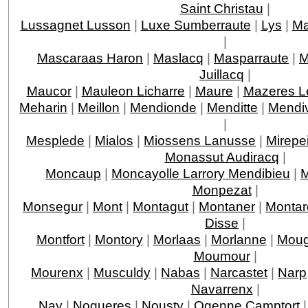
Saint Christau
|
Lussagnet Lusson
|
Luxe Sumberraute
|
Lys
|
Ma
|
Mascaraas Haron
|
Maslacq
|
Masparraute
|
M
Juillacq
|
Maucor
|
Mauleon Licharre
|
Maure
|
Mazeres L
Meharin
|
Meillon
|
Mendionde
|
Menditte
|
Mendi
|
Mesplede
|
Mialos
|
Miossens Lanusse
|
Mirepe
Monassut Audiracq
|
Moncaup
|
Moncayolle Larrory Mendibieu
|
M
Monpezat
|
Monsegur
|
Mont
|
Montagut
|
Montaner
|
Montar
Disse
|
Montfort
|
Montory
|
Morlaas
|
Morlanne
|
Moug
Moumour
|
Mourenx
|
Musculdy
|
Nabas
|
Narcastet
|
Narp
Navarrenx
|
Nay
|
Nogueres
|
Nousty
|
Ogenne Camptort