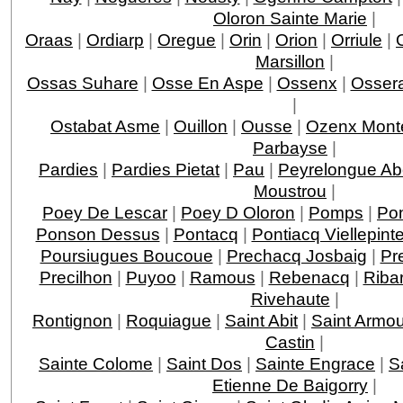
Oloron Sainte Marie
|
Oraas
|
Ordiarp
|
Oregue
|
Orin
|
Orion
|
Orriule
|
Marsillon
|
Ossas Suhare
|
Osse En Aspe
|
Ossenx
|
Ossera
|
Ostabat Asme
|
Ouillon
|
Ousse
|
Ozenx Mont
Parbayse
|
Pardies
|
Pardies Pietat
|
Pau
|
Peyrelongue A
Moustrou
|
Poey De Lescar
|
Poey D Oloron
|
Pomps
|
Po
Ponson Dessus
|
Pontacq
|
Pontiacq Viellepint
Poursiugues Boucoue
|
Prechacq Josbaig
|
Pr
Precilhon
|
Puyoo
|
Ramous
|
Rebenacq
|
Riba
Rivehaute
|
Rontignon
|
Roquiague
|
Saint Abit
|
Saint Armo
Castin
|
Sainte Colome
|
Saint Dos
|
Sainte Engrace
|
S
Etienne De Baigorry
|