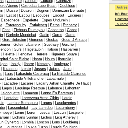
Bas
|
Cheraute
|
Ciboure
|
Claracq
|
Coarraze
|
ere Aberes
|
Cosledaa Lube Boast
|
Coublucq
|
Autres 
in
|
Diusse
|
Doazon
|
Dognen
|
Domezain Berraute
|
Info Bou
os
|
Escot
|
Escou
|
Escoubes
|
Escout
|
Escures
|
Chambres
|
Espechede
|
Espelette
|
Espes Undurein
|
Tourisme
le
|
Esterencuby
|
Estialescq
|
Estos
|
Etcharry
|
|
Feas
|
Fichous Riumayou
|
Gabaston
|
Gabat
|
in
|
Garlede Mondebat
|
Garlin
|
Garos
|
Garris
|
|
Gere Belesten
|
Geronce
|
Gestas
|
Geus D Arzacq
|
Gomer
|
Gotein Libarrenx
|
Guethary
|
Guiche
|
encon
|
Gurs
|
Hagetaubin
|
Halsou
|
Hasparren
|
|
Helette
|
Hendaye
|
Herrere
|
Higueres Souye
|
pital Saint Blaise
|
Hosta
|
Hours
|
Ibarrolle
|
|
Igon
|
Iholdy
|
Ilharre
|
Irissarry
|
Irouleguy
|
|
Itxassou
|
Izeste
|
Jasses
|
Jatxou
|
Jaxu
|
s
|
Laas
|
Labastide Cezeracq
|
La Bastide Clairence
|
eau
|
Labastide Villefranche
|
Labatmale
|
e
|
Lacadee
|
Lacarre
|
Lacarry Arhan Charritte De Haut
|
|
Lagos
|
Laguinge Restoue
|
Lahonce
|
Lahontan
|
|
Lalonquette
|
Lamayou
|
Lanne En Baretous
|
a
|
Lantabat
|
Larceveau Arros Cibits
|
Laroin
|
ule
|
Larribar Sorhapuru
|
Laruns
|
Lasclaveries
|
ube
|
Lasseubetat
|
Lay Lamidou
|
Lecumberry
|
embeye
|
Leme
|
Leren
|
Lescar
|
Lescun
|
Lespielle
|
harram
|
Lichans Sunhar
|
Lichos
|
Licq Atherey
|
zun Oyhercq
|
Lombia
|
Loncon
|
Lons
|
Loubieng
|
re
|
Lourenties
|
Louvie Juzon
|
Louvie Soubiron
|