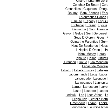
Charre
|
Charritte De 
Conchez De Bearn
|
Corb
Crouseilles
|
Cuqueron
|
Dengu
Doumy
|
Eaux Bonnes
|
Esc
Eslourenties Daban
Espiute
|
Espoey
|
Esquiu
Etchebar
|
Etsaut
|
Eysus
Gamarthe
|
Gan
|
Garinde
Gayon
|
Gelos
|
Ger
|
Gerderest
Geus D Oloron
|
Goes
|
Guinarthe Parenties
|
Gurm
Haut De Bosdarros
|
Haux
L Hopital D Orion
|
L Ho
Idaux Mendy
|
Idron
Ispoure
|
Issor
|
Isturits
Jurancon
|
Juxue
|
Laa Mondran
Labastide Monrej
Labatut
|
Labets Biscay
|
Labeyri
Lacommande
|
Lacq
|
Lagor
Lahourcade
|
Lalongue
Lannecaube
|
Lannepla
Larrau
|
Larressore
|
Larre
Lasse
|
Lasserre
|
Lasse
Ledeuix
|
Lee
|
Lees Athas
|
L
Lespourcy
|
Lestelle Bet
Limendous
|
Livron
|
Lohit
Louhossoa
|
Lourdios Iche