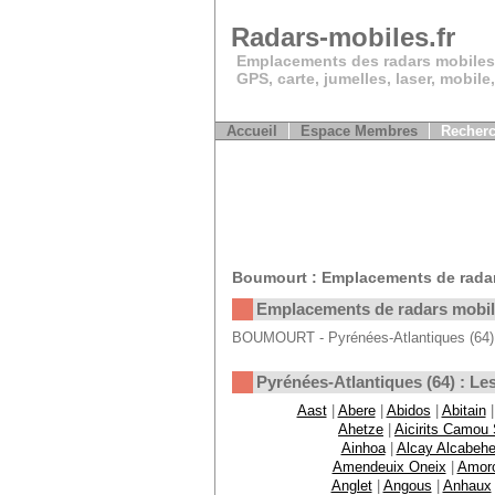
Radars-mobiles.fr
Emplacements des radars mobiles
GPS, carte, jumelles, laser, mobile
Accueil
Espace Membres
Recherc
Boumourt : Emplacements de rada
Emplacements de radars mobi
BOUMOURT - Pyrénées-Atlantiques (64) :
Pyrénées-Atlantiques (64) : 
Aast
|
Abere
|
Abidos
|
Abitain
Ahetze
|
Aicirits Camou
Ainhoa
|
Alcay Alcabehe
Amendeuix Oneix
|
Amor
Anglet
|
Angous
|
Anhaux