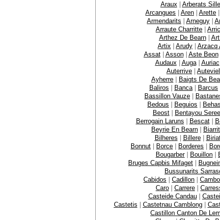
Araux
|
Arberats Sill
Arcangues
|
Aren
|
Arette
Armendarits
|
Arneguy
|
A
Arraute Charritte
|
Arri
Arthez De Bearn
|
Ar
Artix
|
Arudy
|
Arzacq 
Assat
|
Asson
|
Aste Beon
Audaux
|
Auga
|
Auriac
Auterrive
|
Auteviel
Ayherre
|
Baigts De Bea
Baliros
|
Banca
|
Barcus
Bassillon Vauze
|
Bastane
Bedous
|
Beguios
|
Behas
Beost
|
Bentayou Sere
Berrogain Laruns
|
Bescat
|
B
Beyrie En Bearn
|
Biarri
Bilheres
|
Billere
|
Biria
Bonnut
|
Borce
|
Borderes
|
Bor
Bougarber
|
Bouillon
|
Bruges Capbis Mifaget
|
Bugnei
Bussunarits Sarras
Cabidos
|
Cadillon
|
Cambo
Caro
|
Carrere
|
Carres
Casteide Candau
|
Caste
Castetis
|
Castetnau Camblong
|
Cast
Castillon Canton De Le