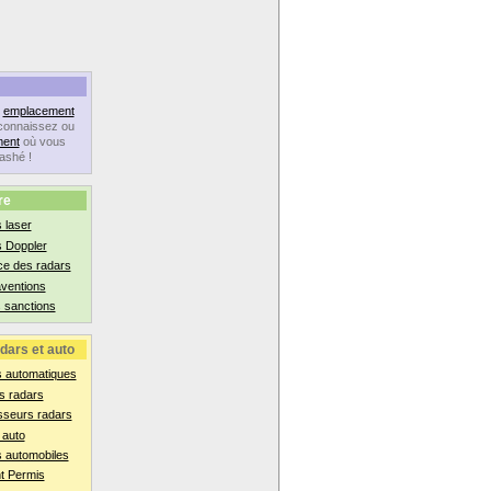
n
emplacement
connaissez ou
ent
où vous
lashé !
re
 laser
s Doppler
ce des radars
aventions
 sanctions
dars et auto
s automatiques
s radars
sseurs radars
 auto
 automobiles
t Permis