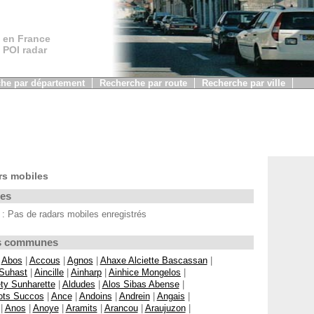
 en France
, POI radar
he par département
Recherche par route
Recherche par ville
rs mobiles
les
 Pas de radars mobiles enregistrés
Les communes
|
Abos
|
Accous
|
Agnos
|
Ahaxe Alciette Bascassan
|
 Suhast
|
Aincille
|
Ainharp
|
Ainhice Mongelos
|
ty Sunharette
|
Aldudes
|
Alos Sibas Abense
|
ots Succos
|
Ance
|
Andoins
|
Andrein
|
Angais
|
|
Anos
|
Anoye
|
Aramits
|
Arancou
|
Araujuzon
|