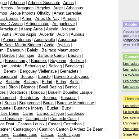
egue
|
Arbonne
|
Arbouet Sussaute
|
Arbus
|
|
Aressy
|
Argagnon
|
Argelos
|
Arget
|
Arhansus
|
rnos
|
Aroue Ithorots Olhaiby
|
Arrast Larrebieu
|
cau Bordes
|
Arrien
|
Arros De Nay
|
Arroses
|
thez D Asson
|
Artigueloutan
|
Artiguelouve
|
Ajouter
Arraziguet
|
Asasp Arros
|
Ascain
|
Ascarat
|
Ajoutez u
|
Astis
|
Athos Aspis
|
Aubertin
|
Aubin
|
Aubous
|
que vous 
|
Aurions Idernes
|
Aussevielle
|
Aussurucq
|
l'
emplacem
le Saint Martin Bideren
|
Aydie
|
Aydius
|
avez été f
rn
|
Balansun
|
Baleix
|
Baliracq Maumusson
|
|
Bardos
|
Barinque
|
Barraute Camu
|
Barzun
|
Connaît
s
|
Bassussarry
|
Baudreix
|
Bayonne
|
Bedeille
|
Les radars
que Lapiste
|
Behorleguy
|
Bellocq
|
Benejacq
|
Les radar
e
|
Berenx
|
Bergouey Viellenave
|
Bernadets
|
La toléran
esingrand
|
Betracq
|
Beuste
|
Beyrie Sur Joyeuse
|
Les contr
tz
|
Bidache
|
Bidarray
|
Bidart
|
Bidos
|
Bielle
|
tou
|
Biron
|
Bizanos
|
Boeil Bezing
|
Bonloc
|
Les autres
des
|
Bosdarros
|
Boucau
|
Boueilh Boueilho Lasque
|
Boumourt
|
Bourdettes
|
Bournos
|
Briscous
|
Liens ra
n
|
Bunus
|
Burgaronne
|
Buros
|
Burosse Mendousse
|
Les radar
quette
|
Bustince Iriberry
|
Buziet
|
Buzy
|
Le blog de
 Les Bains
|
Came
|
Camou Cihigue
|
Cardesse
|
Les averti
se Cassaber
|
Castagnede
|
Casteide Cami
|
L'annuaire
ide Doat
|
Castera Loubix
|
Castet
|
Castetbon
|
etner
|
Castetpugon
|
Castillon Canton D Arthez De Bearn
|
Occasions
mbeye
|
Caubios Loos
|
Cescau
|
Cette Eygun
|
Stage Poin