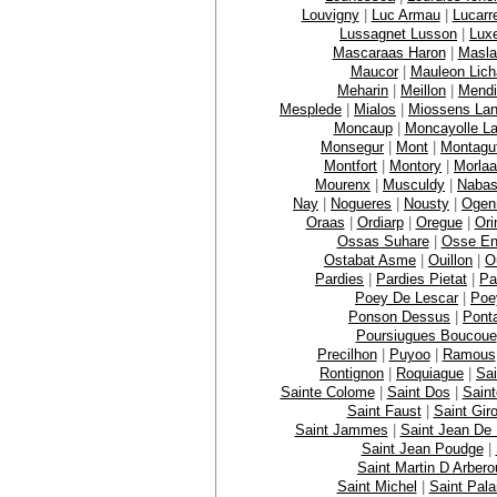
Louvigny
|
Luc Armau
|
Lucarr
Lussagnet Lusson
|
Lux
Mascaraas Haron
|
Masla
Maucor
|
Mauleon Lich
Meharin
|
Meillon
|
Mendi
Mesplede
|
Mialos
|
Miossens La
Moncaup
|
Moncayolle La
Monsegur
|
Mont
|
Montagu
Montfort
|
Montory
|
Morla
Mourenx
|
Musculdy
|
Naba
Nay
|
Nogueres
|
Nousty
|
Ogen
Oraas
|
Ordiarp
|
Oregue
|
Ori
Ossas Suhare
|
Osse En
Ostabat Asme
|
Ouillon
|
O
Pardies
|
Pardies Pietat
|
Pa
Poey De Lescar
|
Poe
Ponson Dessus
|
Pont
Poursiugues Boucoue
Precilhon
|
Puyoo
|
Ramous
Rontignon
|
Roquiague
|
Sai
Sainte Colome
|
Saint Dos
|
Sain
Saint Faust
|
Saint Gir
Saint Jammes
|
Saint Jean De
Saint Jean Poudge
|
Saint Martin D Arbero
Saint Michel
|
Saint Pala