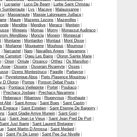
e
|
Lucgarier
|
Lucq De Bearn
|
Lurbe Saint Christau
|
e Sumberraute
|
Lys
|
Macaye
|
Malaussanne
|
cq
|
Masparraute
|
Maspie Lalonquere Juillacq
|
arre
|
Maure
|
Mazeres Lezons
|
Mazerolles
|
onde
|
Menditte
|
Mendive
|
Meracq
|
Meritein
|
nusse
|
Mirepeix
|
Momas
|
Momy
|
Monassut Audiracq
|
rrory Mendibieu
|
Moncla
|
Monein
|
Monpezat
|
t
|
Montaner
|
Montardon
|
Montaut
|
Mont Disse
|
as
|
Morlanne
|
Mouguerre
|
Mouhous
|
Moumour
|
s
|
Narcastet
|
Narp
|
Navailles Angos
|
Navarrenx
|
ne Camptort
|
Ogeu Les Bains
|
Oloron Sainte Marie
|
n
|
Orion
|
Orriule
|
Orsanco
|
Orthez
|
Os Marsillon
|
 Aspe
|
Ossenx
|
Osserain Rivareyte
|
Osses
|
usse
|
Ozenx Montestrucq
|
Pagolle
|
Parbayse
|
u
|
Peyrelongue Abos
|
Piets Plasence Moustrou
|
y D Oloron
|
Pomps
|
Ponson Debat Pouts
|
acq
|
Pontiacq Viellepinte
|
Portet
|
Pouliacq
|
|
Prechacq Josbaig
|
Prechacq Navarrenx
|
|
Rebenacq
|
Ribarrouy
|
Riupeyrous
|
Rivehaute
|
nt Abit
|
Saint Armou
|
Saint Boes
|
Saint Castin
|
te Engrace
|
Saint Esteben
|
Saint Etienne De Baigorry
|
ons
|
Saint Gladie Arrive Munein
|
Saint Goin
|
 Luz
|
Saint Jean Le Vieux
|
Saint Jean Pied De Port
|
Saint Just Ibarre
|
Saint Laurent Bretagne
|
ue
|
Saint Martin D Arrossa
|
Saint Medard
|
is
|
Saint Pe De Leren
|
Saint Pee Sur Nivelle
|