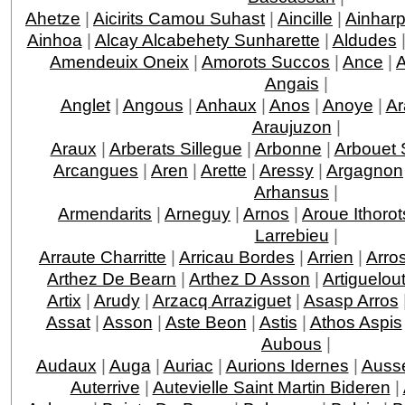
Ahetze
|
Aicirits Camou Suhast
|
Aincille
|
Ainhar
Ainhoa
|
Alcay Alcabehety Sunharette
|
Aldudes
Amendeuix Oneix
|
Amorots Succos
|
Ance
|
Angais
|
Anglet
|
Angous
|
Anhaux
|
Anos
|
Anoye
|
Ar
Araujuzon
|
Araux
|
Arberats Sillegue
|
Arbonne
|
Arbouet 
Arcangues
|
Aren
|
Arette
|
Aressy
|
Argagnon
Arhansus
|
Armendarits
|
Arneguy
|
Arnos
|
Aroue Ithorot
Larrebieu
|
Arraute Charritte
|
Arricau Bordes
|
Arrien
|
Arro
Arthez De Bearn
|
Arthez D Asson
|
Artiguelou
Artix
|
Arudy
|
Arzacq Arraziguet
|
Asasp Arros
Assat
|
Asson
|
Aste Beon
|
Astis
|
Athos Aspis
Aubous
|
Audaux
|
Auga
|
Auriac
|
Aurions Idernes
|
Ausse
Auterrive
|
Autevielle Saint Martin Bideren
|