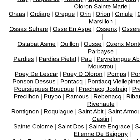
Oloron Sainte Marie
|
Oraas
|
Ordiarp
|
Oregue
|
Orin
|
Orion
|
Orriule
|
Marsillon
|
Ossas Suhare
|
Osse En Aspe
|
Ossenx
|
Ossera
|
Ostabat Asme
|
Ouillon
|
Ousse
|
Ozenx Mont
Parbayse
|
Pardies
|
Pardies Pietat
|
Pau
|
Peyrelongue A
Moustrou
|
Poey De Lescar
|
Poey D Oloron
|
Pomps
|
Po
Ponson Dessus
|
Pontacq
|
Pontiacq Viellepint
Poursiugues Boucoue
|
Prechacq Josbaig
|
Pr
Precilhon
|
Puyoo
|
Ramous
|
Rebenacq
|
Riba
Rivehaute
|
Rontignon
|
Roquiague
|
Saint Abit
|
Saint Armo
Castin
|
Sainte Colome
|
Saint Dos
|
Sainte Engrace
|
S
Etienne De Baigorry
|