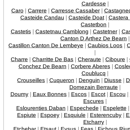
Cardesse
|
Caro
|
Carrere
|
Carresse Cassaber
|
Castagne
Casteide Candau
|
Casteide Doat
|
Castera
Castetbon
|
Castetis
|
Castetnau Camblong
|
Castetner
|
Ca
Canton D Arthez De Bearn
|
Castillon Canton De Lembeye
|
Caubios Loos
|
|
Charre
|
Charritte De Bas
|
Cheraute
|
Ciboure
|
Conchez De Bearn
|
Corbere Aberes
|
Cosle
Coublucq
|
Crouseilles
|
Cuqueron
|
Denguin
|
Diusse
|
D
Domezain Berraute
|
Doumy
|
Eaux Bonnes
|
Escos
|
Escot
|
Escou
|
Escures
|
Eslourenties Daban
|
Espechede
|
Espelette
Espiute
|
Espoey
|
Esquiule
|
Esterencuby
|
E
Etcharry
|
Etchebar
|
Etsaut
|
Eysus
|
Feas
|
Fichous Ri