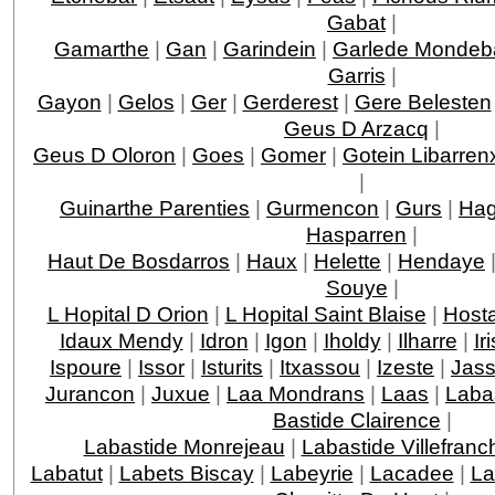
Gabat
|
Gamarthe
|
Gan
|
Garindein
|
Garlede Mondeb
Garris
|
Gayon
|
Gelos
|
Ger
|
Gerderest
|
Gere Belesten
Geus D Arzacq
|
Geus D Oloron
|
Goes
|
Gomer
|
Gotein Libarren
|
Guinarthe Parenties
|
Gurmencon
|
Gurs
|
Hag
Hasparren
|
Haut De Bosdarros
|
Haux
|
Helette
|
Hendaye
Souye
|
L Hopital D Orion
|
L Hopital Saint Blaise
|
Host
Idaux Mendy
|
Idron
|
Igon
|
Iholdy
|
Ilharre
|
Ir
Ispoure
|
Issor
|
Isturits
|
Itxassou
|
Izeste
|
Jas
Jurancon
|
Juxue
|
Laa Mondrans
|
Laas
|
Laba
Bastide Clairence
|
Labastide Monrejeau
|
Labastide Villefranc
Labatut
|
Labets Biscay
|
Labeyrie
|
Lacadee
|
La