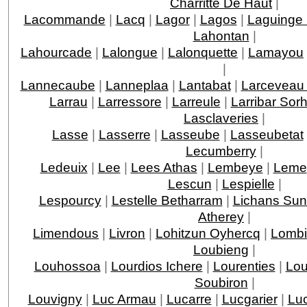
Charritte De Haut
|
Lacommande
|
Lacq
|
Lagor
|
Lagos
|
Laguinge
Lahontan
|
Lahourcade
|
Lalongue
|
Lalonquette
|
Lamayou
|
Lannecaube
|
Lanneplaa
|
Lantabat
|
Larceveau 
Larrau
|
Larressore
|
Larreule
|
Larribar Sor
Lasclaveries
|
Lasse
|
Lasserre
|
Lasseube
|
Lasseubetat
Lecumberry
|
Ledeuix
|
Lee
|
Lees Athas
|
Lembeye
|
Leme
Lescun
|
Lespielle
|
Lespourcy
|
Lestelle Betharram
|
Lichans Sun
Atherey
|
Limendous
|
Livron
|
Lohitzun Oyhercq
|
Lomb
Loubieng
|
Louhossoa
|
Lourdios Ichere
|
Lourenties
|
Lou
Soubiron
|
Louvigny
|
Luc Armau
|
Lucarre
|
Lucgarier
|
Lu