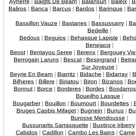
Ayherre
|
Baigts De Bearn
|
Balansun
|
Baleix
|
B
Baliros
|
Banca
|
Barcus
|
Bardos
|
Barinque
|
Ba
|
Bassillon Vauze
|
Bastanes
|
Bassussarry
|
Ba
Bedeille
|
Bedous
|
Beguios
|
Behasque Lapiste
|
Beho
Benejacq
|
Beost
|
Bentayou Seree
|
Berenx
|
Bergouey Vie
Berrogain Laruns
|
Bescat
|
Besingrand
|
Betra
Sur Joyeuse
|
Beyrie En Bearn
|
Biarritz
|
Bidache
|
Bidarray
|
B
Bilheres
|
Billere
|
Biriatou
|
Biron
|
Bizanos
|
Boe
Bonnut
|
Borce
|
Borderes
|
Bordes
|
Bosdarros
Boueilho Lasque
|
Bougarber
|
Bouillon
|
Boumourt
|
Bourdettes
|
Bruges Capbis Mifaget
|
Bugnein
|
Bunus
|
Bu
Burosse Mendousse
|
Bussunarits Sarrasquette
|
Bustince Iriberry
Cabidos
|
Cadillon
|
Cambo Les Bains
|
Came