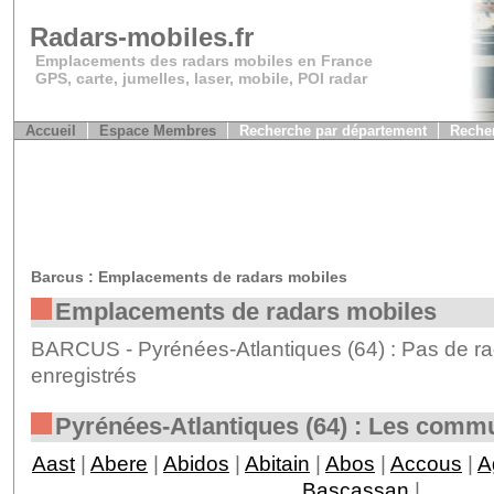
Radars-mobiles.fr
Emplacements des radars mobiles en France
GPS, carte, jumelles, laser, mobile, POI radar
Accueil
Espace Membres
Recherche par département
Recher
Barcus : Emplacements de radars mobiles
Emplacements de radars mobiles
BARCUS - Pyrénées-Atlantiques (64) : Pas de ra
enregistrés
Pyrénées-Atlantiques (64) : Les comm
Aast
|
Abere
|
Abidos
|
Abitain
|
Abos
|
Accous
|
A
Bascassan
|