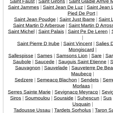
Saint Faust
|
Saint Girons
|
Saint Gladie Arrive
Saint Jammes
|
Saint Jean De Luz
|
Saint Jean 
Pied De Port
|
Saint Jean Poudge
|
Saint Just Ibarre
|
Saint 
Saint Martin D Arberoue
|
Saint Martin D Arros
Saint Michel
|
Saint Palais
|
Saint Pe De Leren
|
|
Saint Pierre D Irube
|
Saint Vincent
|
Salies 
Mongiscard
|
Sallespisse
|
Sames
|
Samsons Lion
|
Sare
|
Sar
Saubole
|
Saucede
|
Sauguis Saint Etienne
|
S
Sauvagnon
|
Sauvelade
|
Sauveterre De Bea
Maubecq
|
Sedzere
|
Semeacq Blachon
|
Sendets
|
Serr
Morlaas
|
Serres Sainte Marie
|
Sevignacq Meyracq
|
Sevi
Siros
|
Soumoulou
|
Souraide
|
Suhescun
|
Sus
Usquain
|
Tadousse Ussau
|
Tardets Sorholus
|
Taron Sa