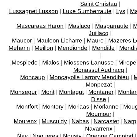
Saint Christau
|
Lussagnet Lusson
|
Luxe Sumberraute
|
Lys
|
Ma
|
Mascaraas Haron
|
Maslacq
|
Masparraute
|
M
Juillacq
|
Maucor
|
Mauleon Licharre
|
Maure
|
Mazeres L
Meharin
|
Meillon
|
Mendionde
|
Menditte
|
Mendi
|
Mesplede
|
Mialos
|
Miossens Lanusse
|
Mirepe
Monassut Audiracq
|
Moncaup
|
Moncayolle Larrory Mendibieu
|
M
Monpezat
|
Monsegur
|
Mont
|
Montagut
|
Montaner
|
Montar
Disse
|
Montfort
|
Montory
|
Morlaas
|
Morlanne
|
Moug
Moumour
|
Mourenx
|
Musculdy
|
Nabas
|
Narcastet
|
Narp
Navarrenx
|
Nay
|
Nogueres
|
Nousty
|
Ogenne Camptort