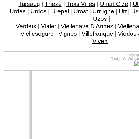
Tarsacq
|
Theze
|
Trois Villes
|
Uhart Cize
|
Uh
Urdes
|
Urdos
|
Urepel
|
Urost
|
Urrugne
|
Urt
|
Ust
Uzos
|
Verdets
|
Vialer
|
Viellenave D Arthez
|
Viellen
Viellesegure
|
Vignes
|
Villefranque
|
Viodos
Viven
|
Copyrig
Design: G. Wolfga