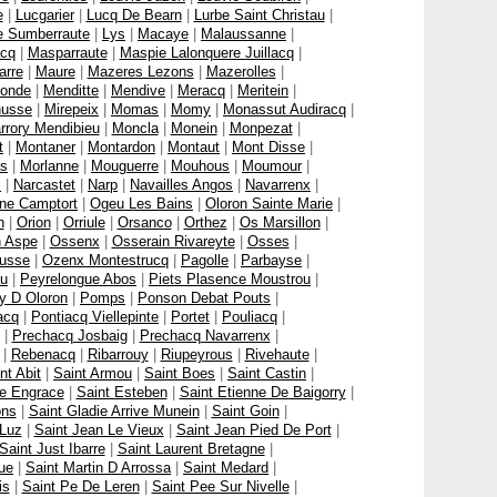
e
|
Lucgarier
|
Lucq De Bearn
|
Lurbe Saint Christau
|
e Sumberraute
|
Lys
|
Macaye
|
Malaussanne
|
cq
|
Masparraute
|
Maspie Lalonquere Juillacq
|
arre
|
Maure
|
Mazeres Lezons
|
Mazerolles
|
onde
|
Menditte
|
Mendive
|
Meracq
|
Meritein
|
nusse
|
Mirepeix
|
Momas
|
Momy
|
Monassut Audiracq
|
rrory Mendibieu
|
Moncla
|
Monein
|
Monpezat
|
t
|
Montaner
|
Montardon
|
Montaut
|
Mont Disse
|
as
|
Morlanne
|
Mouguerre
|
Mouhous
|
Moumour
|
s
|
Narcastet
|
Narp
|
Navailles Angos
|
Navarrenx
|
ne Camptort
|
Ogeu Les Bains
|
Oloron Sainte Marie
|
n
|
Orion
|
Orriule
|
Orsanco
|
Orthez
|
Os Marsillon
|
 Aspe
|
Ossenx
|
Osserain Rivareyte
|
Osses
|
usse
|
Ozenx Montestrucq
|
Pagolle
|
Parbayse
|
u
|
Peyrelongue Abos
|
Piets Plasence Moustrou
|
y D Oloron
|
Pomps
|
Ponson Debat Pouts
|
acq
|
Pontiacq Viellepinte
|
Portet
|
Pouliacq
|
|
Prechacq Josbaig
|
Prechacq Navarrenx
|
|
Rebenacq
|
Ribarrouy
|
Riupeyrous
|
Rivehaute
|
nt Abit
|
Saint Armou
|
Saint Boes
|
Saint Castin
|
te Engrace
|
Saint Esteben
|
Saint Etienne De Baigorry
|
ons
|
Saint Gladie Arrive Munein
|
Saint Goin
|
 Luz
|
Saint Jean Le Vieux
|
Saint Jean Pied De Port
|
Saint Just Ibarre
|
Saint Laurent Bretagne
|
ue
|
Saint Martin D Arrossa
|
Saint Medard
|
is
|
Saint Pe De Leren
|
Saint Pee Sur Nivelle
|