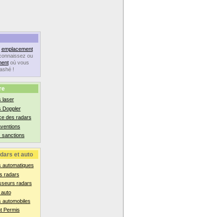
n
emplacement
connaissez ou
ent
où vous
lashé !
re
 laser
s Doppler
ce des radars
aventions
 sanctions
dars et auto
s automatiques
s radars
sseurs radars
 auto
 automobiles
t Permis