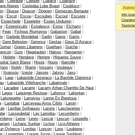
Bas
|
Cheraute
|
Ciboure
|
Claracq
|
Coarraze
|
ere Aberes
|
Cosledaa Lube Boast
|
Coublucq
|
Autres 
in
|
Diusse
|
Doazon
|
Dognen
|
Domezain Berraute
|
Info Uza
os
|
Escot
|
Escou
|
Escoubes
|
Escout
|
Escures
|
Chambres
|
Espechede
|
Espelette
|
Espes Undurein
|
Tourisme
le
|
Esterencuby
|
Estialescq
|
Estos
|
Etcharry
|
|
Feas
|
Fichous Riumayou
|
Gabaston
|
Gabat
|
in
|
Garlede Mondebat
|
Garlin
|
Garos
|
Garris
|
|
Gere Belesten
|
Geronce
|
Gestas
|
Geus D Arzacq
|
Gomer
|
Gotein Libarrenx
|
Guethary
|
Guiche
|
encon
|
Gurs
|
Hagetaubin
|
Halsou
|
Hasparren
|
|
Helette
|
Hendaye
|
Herrere
|
Higueres Souye
|
pital Saint Blaise
|
Hosta
|
Hours
|
Ibarrolle
|
|
Igon
|
Iholdy
|
Ilharre
|
Irissarry
|
Irouleguy
|
|
Itxassou
|
Izeste
|
Jasses
|
Jatxou
|
Jaxu
|
s
|
Laas
|
Labastide Cezeracq
|
La Bastide Clairence
|
eau
|
Labastide Villefranche
|
Labatmale
|
e
|
Lacadee
|
Lacarre
|
Lacarry Arhan Charritte De Haut
|
|
Lagos
|
Laguinge Restoue
|
Lahonce
|
Lahontan
|
|
Lalonquette
|
Lamayou
|
Lanne En Baretous
|
a
|
Lantabat
|
Larceveau Arros Cibits
|
Laroin
|
ule
|
Larribar Sorhapuru
|
Laruns
|
Lasclaveries
|
ube
|
Lasseubetat
|
Lay Lamidou
|
Lecumberry
|
embeye
|
Leme
|
Leren
|
Lescar
|
Lescun
|
Lespielle
|
harram
|
Lichans Sunhar
|
Lichos
|
Licq Atherey
|
zun Oyhercq
|
Lombia
|
Loncon
|
Lons
|
Loubieng
|
re
|
Lourenties
|
Louvie Juzon
|
Louvie Soubiron
|