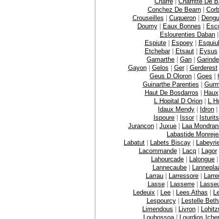
Charre
|
Charritte De 
Conchez De Bearn
|
Corb
Crouseilles
|
Cuqueron
|
Dengu
Doumy
|
Eaux Bonnes
|
Esc
Eslourenties Daban
Espiute
|
Espoey
|
Esquiu
Etchebar
|
Etsaut
|
Eysus
Gamarthe
|
Gan
|
Garinde
Gayon
|
Gelos
|
Ger
|
Gerderest
Geus D Oloron
|
Goes
|
Guinarthe Parenties
|
Gurm
Haut De Bosdarros
|
Haux
L Hopital D Orion
|
L Ho
Idaux Mendy
|
Idron
Ispoure
|
Issor
|
Isturits
Jurancon
|
Juxue
|
Laa Mondran
Labastide Monrej
Labatut
|
Labets Biscay
|
Labeyri
Lacommande
|
Lacq
|
Lagor
Lahourcade
|
Lalongue
Lannecaube
|
Lannepla
Larrau
|
Larressore
|
Larre
Lasse
|
Lasserre
|
Lasse
Ledeuix
|
Lee
|
Lees Athas
|
L
Lespourcy
|
Lestelle Bet
Limendous
|
Livron
|
Lohit
Louhossoa
|
Lourdios Iche