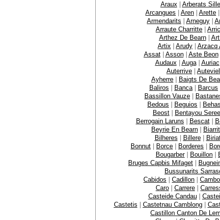
Araux
|
Arberats Sill
Arcangues
|
Aren
|
Arette
Armendarits
|
Arneguy
|
A
Arraute Charritte
|
Arri
Arthez De Bearn
|
Ar
Artix
|
Arudy
|
Arzacq 
Assat
|
Asson
|
Aste Beon
Audaux
|
Auga
|
Auriac
Auterrive
|
Auteviel
Ayherre
|
Baigts De Bea
Baliros
|
Banca
|
Barcus
Bassillon Vauze
|
Bastane
Bedous
|
Beguios
|
Behas
Beost
|
Bentayou Sere
Berrogain Laruns
|
Bescat
|
B
Beyrie En Bearn
|
Biarri
Bilheres
|
Billere
|
Biria
Bonnut
|
Borce
|
Borderes
|
Bor
Bougarber
|
Bouillon
|
Bruges Capbis Mifaget
|
Bugnei
Bussunarits Sarras
Cabidos
|
Cadillon
|
Cambo
Caro
|
Carrere
|
Carres
Casteide Candau
|
Caste
Castetis
|
Castetnau Camblong
|
Cast
Castillon Canton De Le