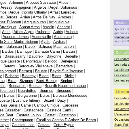
egue
|
Arbonne
|
Arbouet Sussaute
|
Arbus
|
|
Aressy
|
Argagnon
|
Argelos
|
Arget
|
Arhansus
|
rnos
|
Aroue Ithorots Olhaiby
|
Arrast Larrebieu
|
cau Bordes
|
Arrien
|
Arros De Nay
|
Arroses
|
thez D Asson
|
Artigueloutan
|
Artiguelouve
|
Ajouter
Arraziguet
|
Asasp Arros
|
Ascain
|
Ascarat
|
Ajoutez u
|
Astis
|
Athos Aspis
|
Aubertin
|
Aubin
|
Aubous
|
que vous 
|
Aurions Idernes
|
Aussevielle
|
Aussurucq
|
l'
emplacem
le Saint Martin Bideren
|
Aydie
|
Aydius
|
avez été f
rn
|
Balansun
|
Baleix
|
Baliracq Maumusson
|
|
Bardos
|
Barinque
|
Barraute Camu
|
Barzun
|
Connaît
s
|
Bassussarry
|
Baudreix
|
Bayonne
|
Bedeille
|
Les radars
que Lapiste
|
Behorleguy
|
Bellocq
|
Benejacq
|
Les radar
e
|
Berenx
|
Bergouey Viellenave
|
Bernadets
|
La toléran
esingrand
|
Betracq
|
Beuste
|
Beyrie Sur Joyeuse
|
Les contr
tz
|
Bidache
|
Bidarray
|
Bidart
|
Bidos
|
Bielle
|
tou
|
Biron
|
Bizanos
|
Boeil Bezing
|
Bonloc
|
Les autres
des
|
Bosdarros
|
Boucau
|
Boueilh Boueilho Lasque
|
Boumourt
|
Bourdettes
|
Bournos
|
Briscous
|
Liens ra
n
|
Bunus
|
Burgaronne
|
Buros
|
Burosse Mendousse
|
Les radar
quette
|
Bustince Iriberry
|
Buziet
|
Buzy
|
Le blog de
 Les Bains
|
Came
|
Camou Cihigue
|
Cardesse
|
Les averti
se Cassaber
|
Castagnede
|
Casteide Cami
|
L'annuaire
ide Doat
|
Castera Loubix
|
Castet
|
Castetbon
|
etner
|
Castetpugon
|
Castillon Canton D Arthez De Bearn
|
Occasions
mbeye
|
Caubios Loos
|
Cescau
|
Cette Eygun
|
Stage Poin