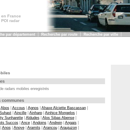
 en France
, POI radar
he par département
Recherche par route
Recherche par ville
biles
les
de radars mobiles enregistrés
Les communes
|
Abos
|
Accous
|
Agnos
|
Ahaxe Alciette Bascassan
|
 Suhast
|
Aincille
|
Ainharp
|
Ainhice Mongelos
|
ty Sunharette
|
Aldudes
|
Alos Sibas Abense
|
ots Succos
|
Ance
|
Andoins
|
Andrein
|
Angais
|
|
Anos
|
Anoye
|
Aramits
|
Arancou
|
Araujuzon
|