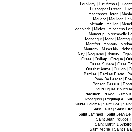
Louvigny
|
Luc Armau
|
Lucarr
Lussagnet Lusson
|
Lux
Mascaraas Haron
|
Masla
Maucor
|
Mauleon Lich
Meharin
|
Meillon
|
Mendi
Mesplede
|
Mialos
|
Miossens La
Moncaup
|
Moncayolle La
Monsegur
|
Mont
|
Montagu
Montfort
|
Montory
|
Morla
Mourenx
|
Musculdy
|
Naba
Nay
|
Nogueres
|
Nousty
|
Ogen
Oraas
|
Ordiarp
|
Oregue
|
Ori
Ossas Suhare
|
Osse En
Ostabat Asme
|
Ouillon
|
O
Pardies
|
Pardies Pietat
|
Pa
Poey De Lescar
|
Poe
Ponson Dessus
|
Pont
Poursiugues Boucoue
Precilhon
|
Puyoo
|
Ramous
Rontignon
|
Roquiague
|
Sai
Sainte Colome
|
Saint Dos
|
Sain
Saint Faust
|
Saint Gir
Saint Jammes
|
Saint Jean De
Saint Jean Poudge
|
Saint Martin D Arbero
Saint Michel
|
Saint Pala