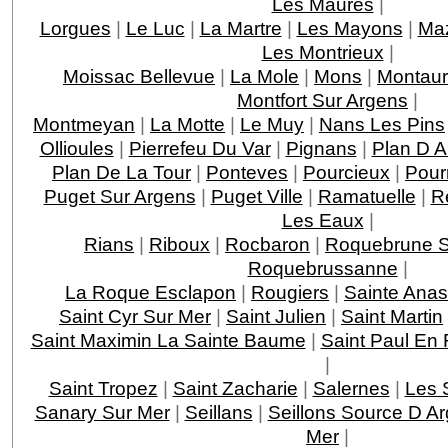
Les Maures
|
Lorgues
|
Le Luc
|
La Martre
|
Les Mayons
|
Ma
Les Montrieux
|
Moissac Bellevue
|
La Mole
|
Mons
|
Montau
Montfort Sur Argens
|
Montmeyan
|
La Motte
|
Le Muy
|
Nans Les Pins
Ollioules
|
Pierrefeu Du Var
|
Pignans
|
Plan D 
Plan De La Tour
|
Ponteves
|
Pourcieux
|
Pour
Puget Sur Argens
|
Puget Ville
|
Ramatuelle
|
R
Les Eaux
|
Rians
|
Riboux
|
Rocbaron
|
Roquebrune S
Roquebrussanne
|
La Roque Esclapon
|
Rougiers
|
Sainte Anas
Saint Cyr Sur Mer
|
Saint Julien
|
Saint Martin
Saint Maximin La Sainte Baume
|
Saint Paul En 
|
Saint Tropez
|
Saint Zacharie
|
Salernes
|
Les 
Sanary Sur Mer
|
Seillans
|
Seillons Source D A
Mer
|