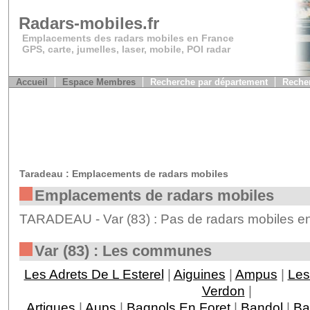
Radars-mobiles.fr
Emplacements des radars mobiles en France
GPS, carte, jumelles, laser, mobile, POI radar
Accueil
Espace Membres
Recherche par département
Recher
Taradeau : Emplacements de radars mobiles
Emplacements de radars mobiles
TARADEAU - Var (83) : Pas de radars mobiles en
Var (83) : Les communes
Les Adrets De L Esterel
|
Aiguines
|
Ampus
|
Les
Verdon
|
Artigues
|
Aups
|
Bagnols En Foret
|
Bandol
|
Ba