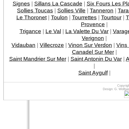
Signes
|
Sillans La Cascade
|
Six Fours Les Pl
Sollies Toucas
|
Sollies Ville
|
Tanneron
|
Tar
Le Thoronet
|
Toulon
|
Tourrettes
|
Tourtour
|
T
Provence
|
Trigance
|
Le Val
|
La Valette Du Var
|
Varag
Verignon
|
Vidauban
|
Villecroze
|
Vinon Sur Verdon
|
Vins
Canadel Sur Mer
|
Saint Mandrier Sur Mer
|
Saint Antonin Du Var
|
A
|
Saint Aygulf
|
Copyrig
Design: G. Wolfga