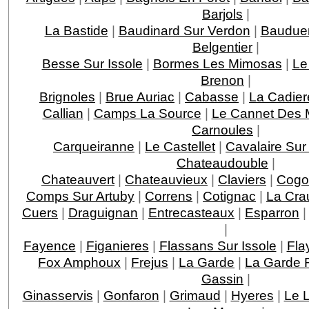
Barjols
|
La Bastide
|
Baudinard Sur Verdon
|
Baudue
Belgentier
|
Besse Sur Issole
|
Bormes Les Mimosas
|
Le
Brenon
|
Brignoles
|
Brue Auriac
|
Cabasse
|
La Cadier
Callian
|
Camps La Source
|
Le Cannet Des 
Carnoules
|
Carqueiranne
|
Le Castellet
|
Cavalaire Sur
Chateaudouble
|
Chateauvert
|
Chateauvieux
|
Claviers
|
Cogo
Comps Sur Artuby
|
Correns
|
Cotignac
|
La Cra
Cuers
|
Draguignan
|
Entrecasteaux
|
Esparron
|
Fayence
|
Figanieres
|
Flassans Sur Issole
|
Fla
Fox Amphoux
|
Frejus
|
La Garde
|
La Garde F
Gassin
|
Ginasservis
|
Gonfaron
|
Grimaud
|
Hyeres
|
Le 