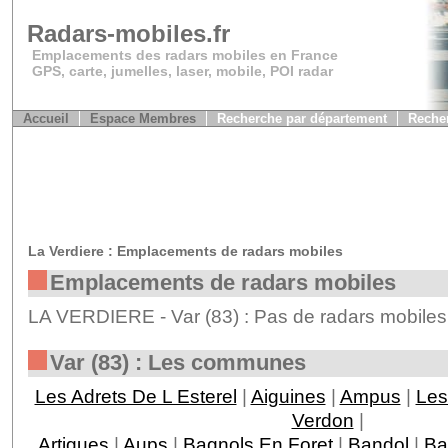
Radars-mobiles.fr
Emplacements des radars mobiles en France
GPS, carte, jumelles, laser, mobile, POI radar
Accueil
Espace Membres
Recherche par département
Recher
La Verdiere : Emplacements de radars mobiles
Emplacements de radars mobiles
LA VERDIERE - Var (83) : Pas de radars mobiles
Var (83) : Les communes
Les Adrets De L Esterel
|
Aiguines
|
Ampus
|
Les
Verdon
|
Artigues
|
Aups
|
Bagnols En Foret
|
Bandol
|
Ba