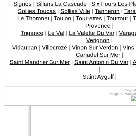
Signes
|
Sillans La Cascade
|
Six Fours Les Pl
Sollies Toucas
|
Sollies Ville
|
Tanneron
|
Tar
Le Thoronet
|
Toulon
|
Tourrettes
|
Tourtour
|
T
Provence
|
Trigance
|
Le Val
|
La Valette Du Var
|
Varag
Verignon
|
Vidauban
|
Villecroze
|
Vinon Sur Verdon
|
Vins
Canadel Sur Mer
|
Saint Mandrier Sur Mer
|
Saint Antonin Du Var
|
A
|
Saint Aygulf
|
Copyrig
Design: G. Wolfga