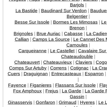
Barjols
|
La Bastide
|
Baudinard Sur Verdon
|
Baudue
Belgentier
|
Besse Sur Issole
|
Bormes Les Mimosas
|
Le
Brenon
|
Brignoles
|
Brue Auriac
|
Cabasse
|
La Cadier
Callian
|
Camps La Source
|
Le Cannet Des 
Carnoules
|
Carqueiranne
|
Le Castellet
|
Cavalaire Sur
Chateaudouble
|
Chateauvert
|
Chateauvieux
|
Claviers
|
Cogo
Comps Sur Artuby
|
Correns
|
Cotignac
|
La Cra
Cuers
|
Draguignan
|
Entrecasteaux
|
Esparron
|
Fayence
|
Figanieres
|
Flassans Sur Issole
|
Fla
Fox Amphoux
|
Frejus
|
La Garde
|
La Garde F
Gassin
|
Ginasservis
|
Gonfaron
|
Grimaud
|
Hyeres
|
Le 