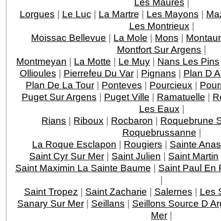
Les Maures
|
Lorgues
|
Le Luc
|
La Martre
|
Les Mayons
|
Ma
Les Montrieux
|
Moissac Bellevue
|
La Mole
|
Mons
|
Montau
Montfort Sur Argens
|
Montmeyan
|
La Motte
|
Le Muy
|
Nans Les Pins
Ollioules
|
Pierrefeu Du Var
|
Pignans
|
Plan D 
Plan De La Tour
|
Ponteves
|
Pourcieux
|
Pour
Puget Sur Argens
|
Puget Ville
|
Ramatuelle
|
R
Les Eaux
|
Rians
|
Riboux
|
Rocbaron
|
Roquebrune S
Roquebrussanne
|
La Roque Esclapon
|
Rougiers
|
Sainte Anas
Saint Cyr Sur Mer
|
Saint Julien
|
Saint Martin
Saint Maximin La Sainte Baume
|
Saint Paul En 
|
Saint Tropez
|
Saint Zacharie
|
Salernes
|
Les 
Sanary Sur Mer
|
Seillans
|
Seillons Source D A
Mer
|