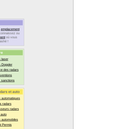
n
emplacement
connaissez ou
ent
où vous
lashé !
re
 laser
s Doppler
ce des radars
aventions
 sanctions
dars et auto
s automatiques
s radars
sseurs radars
 auto
 automobiles
t Permis