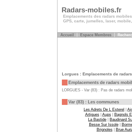
Radars-mobiles.fr
Emplacements des radars mobiles
GPS, carte, jumelles, laser, mobile
Accueil
Espace Membres
Recherc
Lorgues : Emplacements de radars
Emplacements de radars mobi
LORGUES - Var (83) : Pas de radars mobi
Var (83) : Les communes
Les Adrets De L Esterel
|
Ai
Artigues
|
Aups
|
Bagnols E
La Bastide
|
Baudinard Su
Besse Sur Issole
|
Borme
Brignoles
|
Brue Auri