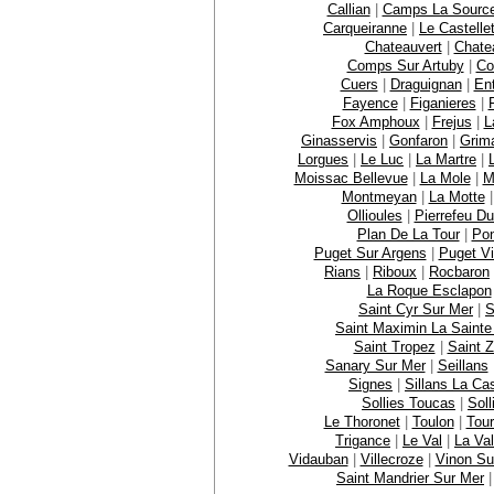
Callian
|
Camps La Sourc
Carqueiranne
|
Le Castelle
Chateauvert
|
Chate
Comps Sur Artuby
|
Co
Cuers
|
Draguignan
|
En
Fayence
|
Figanieres
|
Fox Amphoux
|
Frejus
|
L
Ginasservis
|
Gonfaron
|
Grim
Lorgues
|
Le Luc
|
La Martre
|
Moissac Bellevue
|
La Mole
|
M
Montmeyan
|
La Motte
Ollioules
|
Pierrefeu Du
Plan De La Tour
|
Po
Puget Sur Argens
|
Puget Vi
Rians
|
Riboux
|
Rocbaron
La Roque Esclapon
Saint Cyr Sur Mer
|
S
Saint Maximin La Saint
Saint Tropez
|
Saint Z
Sanary Sur Mer
|
Seillans
Signes
|
Sillans La Ca
Sollies Toucas
|
Soll
Le Thoronet
|
Toulon
|
Tour
Trigance
|
Le Val
|
La Val
Vidauban
|
Villecroze
|
Vinon Su
Saint Mandrier Sur Mer