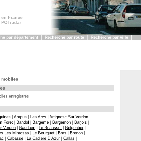
 en France
, POI radar
he par département
Recherche par route
Recherche par ville
 mobiles
les
les enregistrés
guines
|
Ampus
|
Les Arcs
|
Artignosc Sur Verdon
|
n Foret
|
Bandol
|
Bargeme
|
Bargemon
|
Barjols
|
r Verdon
|
Bauduen
|
Le Beausset
|
Belgentier
|
s Les Mimosas
|
Le Bourguet
|
Bras
|
Brenon
|
ac
|
Cabasse
|
La Cadiere D Azur
|
Callas
|