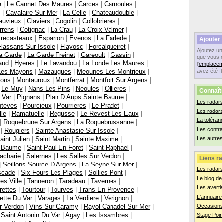
e
|
Le Cannet Des Maures
|
Carces
|
Carnoules
|
t
|
Cavalaire Sur Mer
|
La Celle
|
Chateaudouble
|
auvieux
|
Claviers
|
Cogolin
|
Collobrieres
|
rrens
|
Cotignac
|
La Crau
|
La Croix Valmer
|
trecasteaux
|
Esparron
|
Evenos
|
La Farlede
|
Ajouter
Flassans Sur Issole
|
Flayosc
|
Forcalqueiret
|
Ajoutez u
a Garde
|
La Garde Freinet
|
Gareoult
|
Gassin
|
que vous 
aud
|
Hyeres
|
Le Lavandou
|
La Londe Les Maures
|
l'
emplacem
Les Mayons
|
Mazaugues
|
Meounes Les Montrieux
|
avez été f
ons
|
Montauroux
|
Montferrat
|
Montfort Sur Argens
|
|
Le Muy
|
Nans Les Pins
|
Neoules
|
Ollieres
|
Connaît
 Var
|
Pignans
|
Plan D Aups Sainte Baume
|
Les radars
nteves
|
Pourcieux
|
Pourrieres
|
Le Pradet
|
Les radar
lle
|
Ramatuelle
|
Regusse
|
Le Revest Les Eaux
|
La toléran
|
Roquebrune Sur Argens
|
La Roquebrussanne
|
Les contr
|
Rougiers
|
Sainte Anastasie Sur Issole
|
aint Julien
|
Saint Martin
|
Sainte Maxime
|
Les autres
e Baume
|
Saint Paul En Foret
|
Saint Raphael
|
acharie
|
Salernes
|
Les Salles Sur Verdon
|
Liens ra
|
Seillons Source D Argens
|
La Seyne Sur Mer
|
Les radar
scade
|
Six Fours Les Plages
|
Sollies Pont
|
Le blog de
ies Ville
|
Tanneron
|
Taradeau
|
Tavernes
|
Les averti
rettes
|
Tourtour
|
Tourves
|
Trans En Provence
|
L'annuaire
ette Du Var
|
Varages
|
La Verdiere
|
Verignon
|
r Verdon
|
Vins Sur Caramy
|
Rayol Canadel Sur Mer
|
Occasions
|
Saint Antonin Du Var
|
Agay
|
Les Issambres
|
Stage Poin