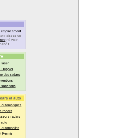
n
emplacement
connaissez ou
ent
où vous
lashé !
re
 laser
s Doppler
ce des radars
aventions
 sanctions
dars et auto
s automatiques
s radars
sseurs radars
 auto
 automobiles
t Permis