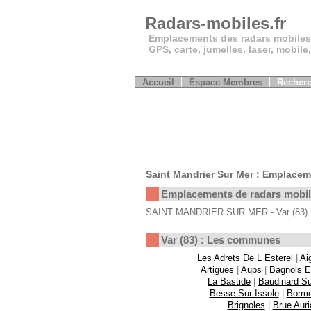
Radars-mobiles.fr
Emplacements des radars mobiles
GPS, carte, jumelles, laser, mobile
Accueil
Espace Membres
Recherc
Saint Mandrier Sur Mer : Emplacem
Emplacements de radars mobi
SAINT MANDRIER SUR MER - Var (83) : P
Var (83) : Les communes
Les Adrets De L Esterel
|
Ai
Artigues
|
Aups
|
Bagnols E
La Bastide
|
Baudinard Su
Besse Sur Issole
|
Borme
Brignoles
|
Brue Auri