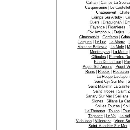
Callian
|
Camps La Sourc
Carqueiranne
|
Le Castelle
Chateauvert
|
Chate
Comps Sur Artuby
|
Co
Cuers
|
Draguignan
|
En
Fayence
|
Figanieres
|
Fox Amphoux
|
Frejus
|
L
Ginasservis
|
Gonfaron
|
Grim
Lorgues
|
Le Luc
|
La Martre
|
Moissac Bellevue
|
La Mole
|
M
Montmeyan
|
La Motte
Ollioules
|
Pierrefeu Du
Plan De La Tour
|
Po
Puget Sur Argens
|
Puget Vi
Rians
|
Riboux
|
Rocbaron
La Roque Esclapon
Saint Cyr Sur Mer
|
S
Saint Maximin La Saint
Saint Tropez
|
Saint Z
Sanary Sur Mer
|
Seillans
Signes
|
Sillans La Ca
Sollies Toucas
|
Soll
Le Thoronet
|
Toulon
|
Tour
Trigance
|
Le Val
|
La Val
Vidauban
|
Villecroze
|
Vinon Su
Saint Mandrier Sur Mer