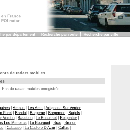
 en France
, POI radar
he par département
Recherche par route
Recherche par ville
ents de radars mobiles
les
as de radars mobiles enregistrés
guines
|
Ampus
|
Les Arcs
|
Artignosc Sur Verdon
|
n Foret
|
Bandol
|
Bargeme
|
Bargemon
|
Barjols
|
r Verdon
|
Bauduen
|
Le Beausset
|
Belgentier
|
s Les Mimosas
|
Le Bourguet
|
Bras
|
Brenon
|
ac
|
Cabasse
|
La Cadiere D Azur
|
Callas
|