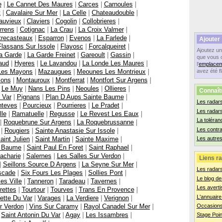
e
|
Le Cannet Des Maures
|
Carces
|
Carnoules
|
t
|
Cavalaire Sur Mer
|
La Celle
|
Chateaudouble
|
auvieux
|
Claviers
|
Cogolin
|
Collobrieres
|
rrens
|
Cotignac
|
La Crau
|
La Croix Valmer
|
trecasteaux
|
Esparron
|
Evenos
|
La Farlede
|
Ajouter
Flassans Sur Issole
|
Flayosc
|
Forcalqueiret
|
Ajoutez u
a Garde
|
La Garde Freinet
|
Gareoult
|
Gassin
|
que vous 
aud
|
Hyeres
|
Le Lavandou
|
La Londe Les Maures
|
l'
emplacem
Les Mayons
|
Mazaugues
|
Meounes Les Montrieux
|
avez été f
ons
|
Montauroux
|
Montferrat
|
Montfort Sur Argens
|
|
Le Muy
|
Nans Les Pins
|
Neoules
|
Ollieres
|
Connaît
 Var
|
Pignans
|
Plan D Aups Sainte Baume
|
Les radars
nteves
|
Pourcieux
|
Pourrieres
|
Le Pradet
|
Les radar
lle
|
Ramatuelle
|
Regusse
|
Le Revest Les Eaux
|
La toléran
|
Roquebrune Sur Argens
|
La Roquebrussanne
|
Les contr
|
Rougiers
|
Sainte Anastasie Sur Issole
|
aint Julien
|
Saint Martin
|
Sainte Maxime
|
Les autres
e Baume
|
Saint Paul En Foret
|
Saint Raphael
|
acharie
|
Salernes
|
Les Salles Sur Verdon
|
Liens ra
|
Seillons Source D Argens
|
La Seyne Sur Mer
|
Les radar
scade
|
Six Fours Les Plages
|
Sollies Pont
|
Le blog de
ies Ville
|
Tanneron
|
Taradeau
|
Tavernes
|
Les averti
rettes
|
Tourtour
|
Tourves
|
Trans En Provence
|
L'annuaire
ette Du Var
|
Varages
|
La Verdiere
|
Verignon
|
r Verdon
|
Vins Sur Caramy
|
Rayol Canadel Sur Mer
|
Occasions
|
Saint Antonin Du Var
|
Agay
|
Les Issambres
|
Stage Poin