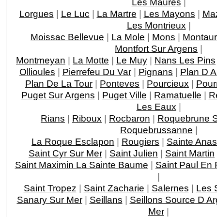
Les Maures
|
Lorgues
|
Le Luc
|
La Martre
|
Les Mayons
|
Ma
Les Montrieux
|
Moissac Bellevue
|
La Mole
|
Mons
|
Montau
Montfort Sur Argens
|
Montmeyan
|
La Motte
|
Le Muy
|
Nans Les Pins
Ollioules
|
Pierrefeu Du Var
|
Pignans
|
Plan D 
Plan De La Tour
|
Ponteves
|
Pourcieux
|
Pour
Puget Sur Argens
|
Puget Ville
|
Ramatuelle
|
R
Les Eaux
|
Rians
|
Riboux
|
Rocbaron
|
Roquebrune S
Roquebrussanne
|
La Roque Esclapon
|
Rougiers
|
Sainte Anas
Saint Cyr Sur Mer
|
Saint Julien
|
Saint Martin
Saint Maximin La Sainte Baume
|
Saint Paul En 
|
Saint Tropez
|
Saint Zacharie
|
Salernes
|
Les 
Sanary Sur Mer
|
Seillans
|
Seillons Source D A
Mer
|