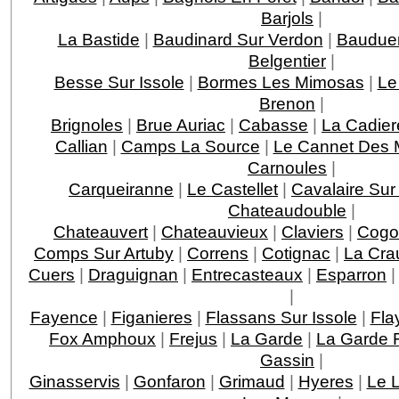
Barjols
|
La Bastide
|
Baudinard Sur Verdon
|
Baudue
Belgentier
|
Besse Sur Issole
|
Bormes Les Mimosas
|
Le
Brenon
|
Brignoles
|
Brue Auriac
|
Cabasse
|
La Cadier
Callian
|
Camps La Source
|
Le Cannet Des 
Carnoules
|
Carqueiranne
|
Le Castellet
|
Cavalaire Sur
Chateaudouble
|
Chateauvert
|
Chateauvieux
|
Claviers
|
Cogo
Comps Sur Artuby
|
Correns
|
Cotignac
|
La Cra
Cuers
|
Draguignan
|
Entrecasteaux
|
Esparron
|
Fayence
|
Figanieres
|
Flassans Sur Issole
|
Fla
Fox Amphoux
|
Frejus
|
La Garde
|
La Garde F
Gassin
|
Ginasservis
|
Gonfaron
|
Grimaud
|
Hyeres
|
Le 