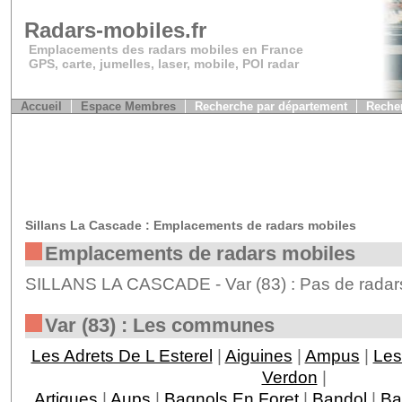
Radars-mobiles.fr
Emplacements des radars mobiles en France
GPS, carte, jumelles, laser, mobile, POI radar
Accueil
Espace Membres
Recherche par département
Recher
Sillans La Cascade : Emplacements de radars mobiles
Emplacements de radars mobiles
SILLANS LA CASCADE - Var (83) : Pas de radars
Var (83) : Les communes
Les Adrets De L Esterel
|
Aiguines
|
Ampus
|
Les
Verdon
|
Artigues
|
Aups
|
Bagnols En Foret
|
Bandol
|
Ba