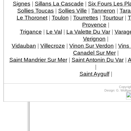
Signes
|
Sillans La Cascade
|
Six Fours Les Pl
Sollies Toucas
|
Sollies Ville
|
Tanneron
|
Tar
Le Thoronet
|
Toulon
|
Tourrettes
|
Tourtour
|
T
Provence
|
Trigance
|
Le Val
|
La Valette Du Var
|
Varag
Verignon
|
Vidauban
|
Villecroze
|
Vinon Sur Verdon
|
Vins
Canadel Sur Mer
|
Saint Mandrier Sur Mer
|
Saint Antonin Du Var
|
A
|
Saint Aygulf
|
Copyrig
Design: G. Wolfga