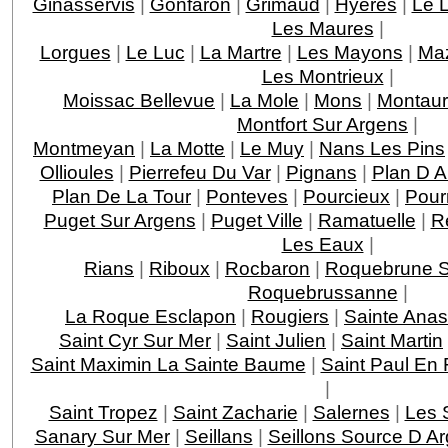
Ginasservis
|
Gonfaron
|
Grimaud
|
Hyeres
|
Le 
Les Maures
|
Lorgues
|
Le Luc
|
La Martre
|
Les Mayons
|
Ma
Les Montrieux
|
Moissac Bellevue
|
La Mole
|
Mons
|
Montau
Montfort Sur Argens
|
Montmeyan
|
La Motte
|
Le Muy
|
Nans Les Pins
Ollioules
|
Pierrefeu Du Var
|
Pignans
|
Plan D 
Plan De La Tour
|
Ponteves
|
Pourcieux
|
Pour
Puget Sur Argens
|
Puget Ville
|
Ramatuelle
|
R
Les Eaux
|
Rians
|
Riboux
|
Rocbaron
|
Roquebrune S
Roquebrussanne
|
La Roque Esclapon
|
Rougiers
|
Sainte Anas
Saint Cyr Sur Mer
|
Saint Julien
|
Saint Martin
Saint Maximin La Sainte Baume
|
Saint Paul En 
|
Saint Tropez
|
Saint Zacharie
|
Salernes
|
Les 
Sanary Sur Mer
|
Seillans
|
Seillons Source D A