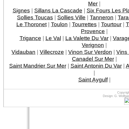
Mer
|
Signes
|
Sillans La Cascade
|
Six Fours Les Pl
Sollies Toucas
|
Sollies Ville
|
Tanneron
|
Tar
Le Thoronet
|
Toulon
|
Tourrettes
|
Tourtour
|
T
Provence
|
Trigance
|
Le Val
|
La Valette Du Var
|
Varag
Verignon
|
Vidauban
|
Villecroze
|
Vinon Sur Verdon
|
Vins
Canadel Sur Mer
|
Saint Mandrier Sur Mer
|
Saint Antonin Du Var
|
A
|
Saint Aygulf
|
Copyrig
Design: G. Wolfga