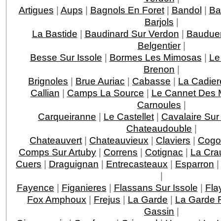
Artigues
|
Aups
|
Bagnols En Foret
|
Bandol
|
Ba
Barjols
|
La Bastide
|
Baudinard Sur Verdon
|
Baudue
Belgentier
|
Besse Sur Issole
|
Bormes Les Mimosas
|
Le
Brenon
|
Brignoles
|
Brue Auriac
|
Cabasse
|
La Cadier
Callian
|
Camps La Source
|
Le Cannet Des 
Carnoules
|
Carqueiranne
|
Le Castellet
|
Cavalaire Sur
Chateaudouble
|
Chateauvert
|
Chateauvieux
|
Claviers
|
Cogo
Comps Sur Artuby
|
Correns
|
Cotignac
|
La Cra
Cuers
|
Draguignan
|
Entrecasteaux
|
Esparron
|
Fayence
|
Figanieres
|
Flassans Sur Issole
|
Fla
Fox Amphoux
|
Frejus
|
La Garde
|
La Garde F
Gassin
|