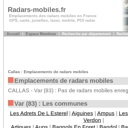
Radars-mobiles.fr
Emplacements des radars mobiles en France
GPS, carte, jumelles, laser, mobile, POI radar
Accueil
Espace Membres
Recherche par département
Recher
Callas : Emplacements de radars mobiles
Emplacements de radars mobiles
CALLAS - Var (83) : Pas de radars mobiles enreg
Var (83) : Les communes
Les Adrets De L Esterel
|
Aiguines
|
Ampus
|
Les
Verdon
|
Artigues
|
Aups
|
Bagnols En Foret
|
Bandol
|
Ba