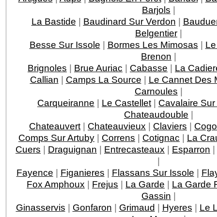
Barjols
|
La Bastide
|
Baudinard Sur Verdon
|
Baudue
Belgentier
|
Besse Sur Issole
|
Bormes Les Mimosas
|
Le
Brenon
|
Brignoles
|
Brue Auriac
|
Cabasse
|
La Cadier
Callian
|
Camps La Source
|
Le Cannet Des 
Carnoules
|
Carqueiranne
|
Le Castellet
|
Cavalaire Sur
Chateaudouble
|
Chateauvert
|
Chateauvieux
|
Claviers
|
Cogo
Comps Sur Artuby
|
Correns
|
Cotignac
|
La Cra
Cuers
|
Draguignan
|
Entrecasteaux
|
Esparron
|
Fayence
|
Figanieres
|
Flassans Sur Issole
|
Fla
Fox Amphoux
|
Frejus
|
La Garde
|
La Garde F
Gassin
|
Ginasservis
|
Gonfaron
|
Grimaud
|
Hyeres
|
Le 