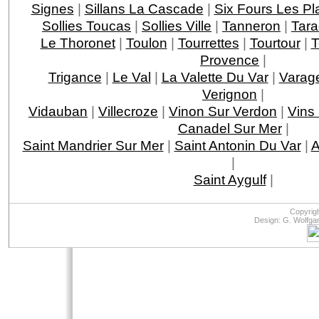
Signes
|
Sillans La Cascade
|
Six Fours Les Pl
Sollies Toucas
|
Sollies Ville
|
Tanneron
|
Tar
Le Thoronet
|
Toulon
|
Tourrettes
|
Tourtour
|
T
Provence
|
Trigance
|
Le Val
|
La Valette Du Var
|
Varag
Verignon
|
Vidauban
|
Villecroze
|
Vinon Sur Verdon
|
Vins
Canadel Sur Mer
|
Saint Mandrier Sur Mer
|
Saint Antonin Du Var
|
A
|
Saint Aygulf
|
Copyrig
Design: G. Wolfga