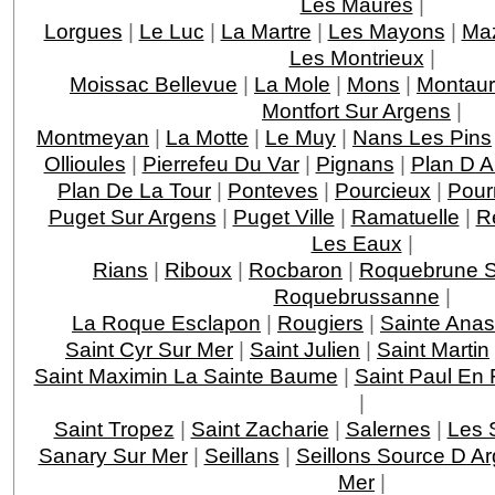
Les Maures
|
Lorgues
|
Le Luc
|
La Martre
|
Les Mayons
|
Ma
Les Montrieux
|
Moissac Bellevue
|
La Mole
|
Mons
|
Montau
Montfort Sur Argens
|
Montmeyan
|
La Motte
|
Le Muy
|
Nans Les Pins
Ollioules
|
Pierrefeu Du Var
|
Pignans
|
Plan D 
Plan De La Tour
|
Ponteves
|
Pourcieux
|
Pour
Puget Sur Argens
|
Puget Ville
|
Ramatuelle
|
R
Les Eaux
|
Rians
|
Riboux
|
Rocbaron
|
Roquebrune S
Roquebrussanne
|
La Roque Esclapon
|
Rougiers
|
Sainte Anas
Saint Cyr Sur Mer
|
Saint Julien
|
Saint Martin
Saint Maximin La Sainte Baume
|
Saint Paul En 
|
Saint Tropez
|
Saint Zacharie
|
Salernes
|
Les 
Sanary Sur Mer
|
Seillans
|
Seillons Source D A
Mer
|