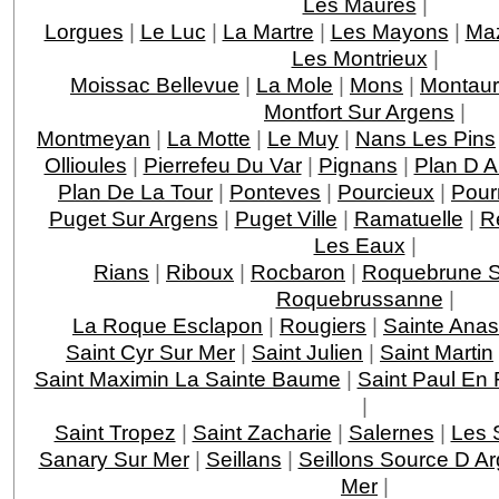
Les Maures
|
Lorgues
|
Le Luc
|
La Martre
|
Les Mayons
|
Ma
Les Montrieux
|
Moissac Bellevue
|
La Mole
|
Mons
|
Montau
Montfort Sur Argens
|
Montmeyan
|
La Motte
|
Le Muy
|
Nans Les Pins
Ollioules
|
Pierrefeu Du Var
|
Pignans
|
Plan D 
Plan De La Tour
|
Ponteves
|
Pourcieux
|
Pour
Puget Sur Argens
|
Puget Ville
|
Ramatuelle
|
R
Les Eaux
|
Rians
|
Riboux
|
Rocbaron
|
Roquebrune S
Roquebrussanne
|
La Roque Esclapon
|
Rougiers
|
Sainte Anas
Saint Cyr Sur Mer
|
Saint Julien
|
Saint Martin
Saint Maximin La Sainte Baume
|
Saint Paul En 
|
Saint Tropez
|
Saint Zacharie
|
Salernes
|
Les 
Sanary Sur Mer
|
Seillans
|
Seillons Source D A
Mer
|