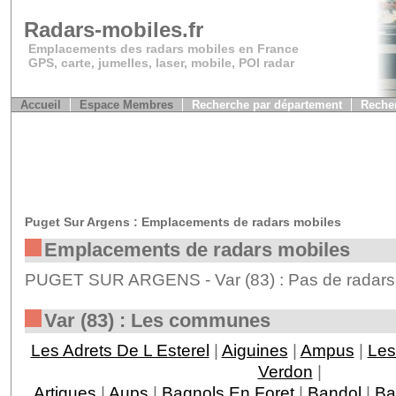
Radars-mobiles.fr
Emplacements des radars mobiles en France
GPS, carte, jumelles, laser, mobile, POI radar
Accueil
Espace Membres
Recherche par département
Recher
Puget Sur Argens : Emplacements de radars mobiles
Emplacements de radars mobiles
PUGET SUR ARGENS - Var (83) : Pas de radars 
Var (83) : Les communes
Les Adrets De L Esterel
|
Aiguines
|
Ampus
|
Les
Verdon
|
Artigues
|
Aups
|
Bagnols En Foret
|
Bandol
|
Ba