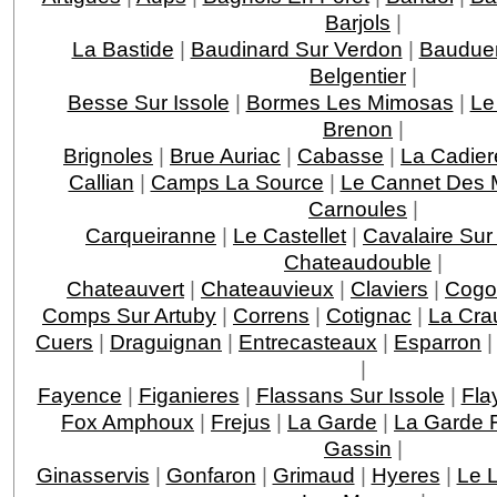
Barjols
|
La Bastide
|
Baudinard Sur Verdon
|
Baudue
Belgentier
|
Besse Sur Issole
|
Bormes Les Mimosas
|
Le
Brenon
|
Brignoles
|
Brue Auriac
|
Cabasse
|
La Cadier
Callian
|
Camps La Source
|
Le Cannet Des 
Carnoules
|
Carqueiranne
|
Le Castellet
|
Cavalaire Sur
Chateaudouble
|
Chateauvert
|
Chateauvieux
|
Claviers
|
Cogo
Comps Sur Artuby
|
Correns
|
Cotignac
|
La Cra
Cuers
|
Draguignan
|
Entrecasteaux
|
Esparron
|
Fayence
|
Figanieres
|
Flassans Sur Issole
|
Fla
Fox Amphoux
|
Frejus
|
La Garde
|
La Garde F
Gassin
|
Ginasservis
|
Gonfaron
|
Grimaud
|
Hyeres
|
Le 