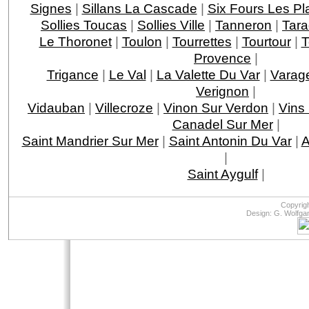
Signes
|
Sillans La Cascade
|
Six Fours Les Pl
Sollies Toucas
|
Sollies Ville
|
Tanneron
|
Tar
Le Thoronet
|
Toulon
|
Tourrettes
|
Tourtour
|
T
Provence
|
Trigance
|
Le Val
|
La Valette Du Var
|
Varag
Verignon
|
Vidauban
|
Villecroze
|
Vinon Sur Verdon
|
Vins
Canadel Sur Mer
|
Saint Mandrier Sur Mer
|
Saint Antonin Du Var
|
A
|
Saint Aygulf
|
Copyrig
Design: G. Wolfga