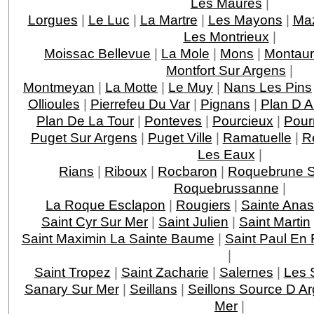
Les Maures
|
Lorgues
|
Le Luc
|
La Martre
|
Les Mayons
|
Ma
Les Montrieux
|
Moissac Bellevue
|
La Mole
|
Mons
|
Montau
Montfort Sur Argens
|
Montmeyan
|
La Motte
|
Le Muy
|
Nans Les Pins
Ollioules
|
Pierrefeu Du Var
|
Pignans
|
Plan D 
Plan De La Tour
|
Ponteves
|
Pourcieux
|
Pour
Puget Sur Argens
|
Puget Ville
|
Ramatuelle
|
R
Les Eaux
|
Rians
|
Riboux
|
Rocbaron
|
Roquebrune S
Roquebrussanne
|
La Roque Esclapon
|
Rougiers
|
Sainte Anas
Saint Cyr Sur Mer
|
Saint Julien
|
Saint Martin
Saint Maximin La Sainte Baume
|
Saint Paul En 
|
Saint Tropez
|
Saint Zacharie
|
Salernes
|
Les 
Sanary Sur Mer
|
Seillans
|
Seillons Source D A
Mer
|