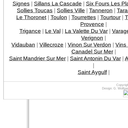
Signes
|
Sillans La Cascade
|
Six Fours Les Pl
Sollies Toucas
|
Sollies Ville
|
Tanneron
|
Tar
Le Thoronet
|
Toulon
|
Tourrettes
|
Tourtour
|
T
Provence
|
Trigance
|
Le Val
|
La Valette Du Var
|
Varag
Verignon
|
Vidauban
|
Villecroze
|
Vinon Sur Verdon
|
Vins
Canadel Sur Mer
|
Saint Mandrier Sur Mer
|
Saint Antonin Du Var
|
A
|
Saint Aygulf
|
Copyrig
Design: G. Wolfga