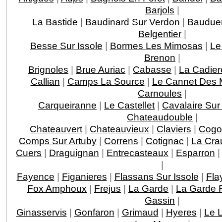
Barjols
|
La Bastide
|
Baudinard Sur Verdon
|
Baudue
Belgentier
|
Besse Sur Issole
|
Bormes Les Mimosas
|
Le
Brenon
|
Brignoles
|
Brue Auriac
|
Cabasse
|
La Cadier
Callian
|
Camps La Source
|
Le Cannet Des 
Carnoules
|
Carqueiranne
|
Le Castellet
|
Cavalaire Sur
Chateaudouble
|
Chateauvert
|
Chateauvieux
|
Claviers
|
Cogo
Comps Sur Artuby
|
Correns
|
Cotignac
|
La Cra
Cuers
|
Draguignan
|
Entrecasteaux
|
Esparron
|
Fayence
|
Figanieres
|
Flassans Sur Issole
|
Fla
Fox Amphoux
|
Frejus
|
La Garde
|
La Garde F
Gassin
|
Ginasservis
|
Gonfaron
|
Grimaud
|
Hyeres
|
Le 