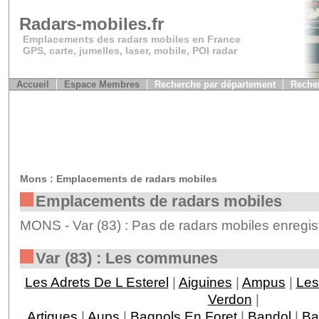
Radars-mobiles.fr
Emplacements des radars mobiles en France
GPS, carte, jumelles, laser, mobile, POI radar
Accueil
Espace Membres
Recherche par département
Recher
Mons : Emplacements de radars mobiles
Emplacements de radars mobiles
MONS - Var (83) : Pas de radars mobiles enregis
Var (83) : Les communes
Les Adrets De L Esterel
|
Aiguines
|
Ampus
|
Les
Verdon
|
Artigues
|
Aups
|
Bagnols En Foret
|
Bandol
|
Ba