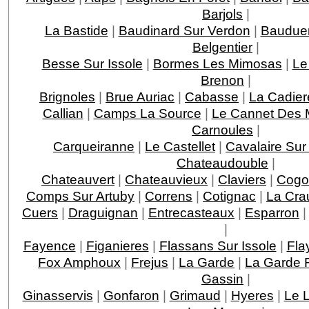
Barjols
|
La Bastide
|
Baudinard Sur Verdon
|
Baudue
Belgentier
|
Besse Sur Issole
|
Bormes Les Mimosas
|
Le
Brenon
|
Brignoles
|
Brue Auriac
|
Cabasse
|
La Cadier
Callian
|
Camps La Source
|
Le Cannet Des 
Carnoules
|
Carqueiranne
|
Le Castellet
|
Cavalaire Sur
Chateaudouble
|
Chateauvert
|
Chateauvieux
|
Claviers
|
Cogo
Comps Sur Artuby
|
Correns
|
Cotignac
|
La Cra
Cuers
|
Draguignan
|
Entrecasteaux
|
Esparron
|
Fayence
|
Figanieres
|
Flassans Sur Issole
|
Fla
Fox Amphoux
|
Frejus
|
La Garde
|
La Garde F
Gassin
|
Ginasservis
|
Gonfaron
|
Grimaud
|
Hyeres
|
Le 