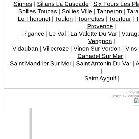
Signes
|
Sillans La Cascade
|
Six Fours Les Pl
Sollies Toucas
|
Sollies Ville
|
Tanneron
|
Tar
Le Thoronet
|
Toulon
|
Tourrettes
|
Tourtour
|
T
Provence
|
Trigance
|
Le Val
|
La Valette Du Var
|
Varag
Verignon
|
Vidauban
|
Villecroze
|
Vinon Sur Verdon
|
Vins
Canadel Sur Mer
|
Saint Mandrier Sur Mer
|
Saint Antonin Du Var
|
A
|
Saint Aygulf
|
Copyrig
Design: G. Wolfga