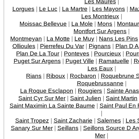
Les Maures
|
Lorgues
|
Le Luc
|
La Martre
|
Les Mayons
|
Ma
Les Montrieux
|
Moissac Bellevue
|
La Mole
|
Mons
|
Montau
Montfort Sur Argens
|
Montmeyan
|
La Motte
|
Le Muy
|
Nans Les Pins
Ollioules
|
Pierrefeu Du Var
|
Pignans
|
Plan D 
Plan De La Tour
|
Ponteves
|
Pourcieux
|
Pour
Puget Sur Argens
|
Puget Ville
|
Ramatuelle
|
R
Les Eaux
|
Rians
|
Riboux
|
Rocbaron
|
Roquebrune S
Roquebrussanne
|
La Roque Esclapon
|
Rougiers
|
Sainte Anas
Saint Cyr Sur Mer
|
Saint Julien
|
Saint Martin
Saint Maximin La Sainte Baume
|
Saint Paul En 
|
Saint Tropez
|
Saint Zacharie
|
Salernes
|
Les 
Sanary Sur Mer
|
Seillans
|
Seillons Source D A
Mer
|