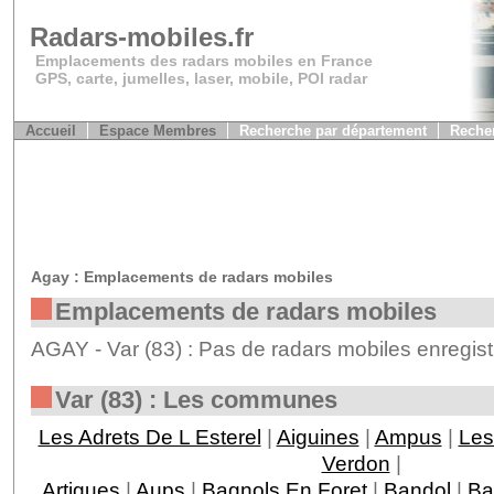
Radars-mobiles.fr
Emplacements des radars mobiles en France
GPS, carte, jumelles, laser, mobile, POI radar
Accueil
Espace Membres
Recherche par département
Recher
Agay : Emplacements de radars mobiles
Emplacements de radars mobiles
AGAY - Var (83) : Pas de radars mobiles enregist
Var (83) : Les communes
Les Adrets De L Esterel
|
Aiguines
|
Ampus
|
Les
Verdon
|
Artigues
|
Aups
|
Bagnols En Foret
|
Bandol
|
Ba