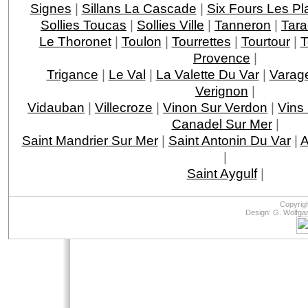
Signes
|
Sillans La Cascade
|
Six Fours Les Pl
Sollies Toucas
|
Sollies Ville
|
Tanneron
|
Tar
Le Thoronet
|
Toulon
|
Tourrettes
|
Tourtour
|
T
Provence
|
Trigance
|
Le Val
|
La Valette Du Var
|
Varag
Verignon
|
Vidauban
|
Villecroze
|
Vinon Sur Verdon
|
Vins
Canadel Sur Mer
|
Saint Mandrier Sur Mer
|
Saint Antonin Du Var
|
A
|
Saint Aygulf
|
Copyrig
Design: G. Wolfga