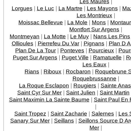
Les Maures
|
Lorgues
|
Le Luc
|
La Martre
|
Les Mayons
|
Ma
Les Montrieux
|
Moissac Bellevue
|
La Mole
|
Mons
|
Montau
Montfort Sur Argens
|
Montmeyan
|
La Motte
|
Le Muy
|
Nans Les Pins
Ollioules
|
Pierrefeu Du Var
|
Pignans
|
Plan D 
Plan De La Tour
|
Ponteves
|
Pourcieux
|
Pour
Puget Sur Argens
|
Puget Ville
|
Ramatuelle
|
R
Les Eaux
|
Rians
|
Riboux
|
Rocbaron
|
Roquebrune S
Roquebrussanne
|
La Roque Esclapon
|
Rougiers
|
Sainte Anas
Saint Cyr Sur Mer
|
Saint Julien
|
Saint Martin
Saint Maximin La Sainte Baume
|
Saint Paul En 
|
Saint Tropez
|
Saint Zacharie
|
Salernes
|
Les 
Sanary Sur Mer
|
Seillans
|
Seillons Source D A
Mer
|