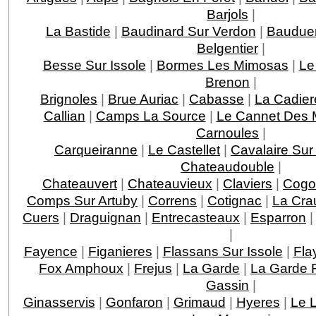
Barjols
|
La Bastide
|
Baudinard Sur Verdon
|
Baudue
Belgentier
|
Besse Sur Issole
|
Bormes Les Mimosas
|
Le
Brenon
|
Brignoles
|
Brue Auriac
|
Cabasse
|
La Cadier
Callian
|
Camps La Source
|
Le Cannet Des 
Carnoules
|
Carqueiranne
|
Le Castellet
|
Cavalaire Sur
Chateaudouble
|
Chateauvert
|
Chateauvieux
|
Claviers
|
Cogo
Comps Sur Artuby
|
Correns
|
Cotignac
|
La Cra
Cuers
|
Draguignan
|
Entrecasteaux
|
Esparron
|
Fayence
|
Figanieres
|
Flassans Sur Issole
|
Fla
Fox Amphoux
|
Frejus
|
La Garde
|
La Garde F
Gassin
|
Ginasservis
|
Gonfaron
|
Grimaud
|
Hyeres
|
Le 