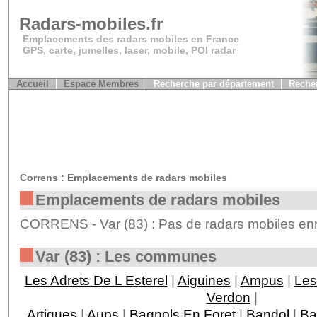
Radars-mobiles.fr
Emplacements des radars mobiles en France
GPS, carte, jumelles, laser, mobile, POI radar
Accueil
Espace Membres
Recherche par département
Recher
Correns : Emplacements de radars mobiles
Emplacements de radars mobiles
CORRENS - Var (83) : Pas de radars mobiles enr
Var (83) : Les communes
Les Adrets De L Esterel
|
Aiguines
|
Ampus
|
Les
Verdon
|
Artigues
|
Aups
|
Bagnols En Foret
|
Bandol
|
Ba