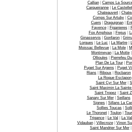
Callian
|
Camps La Sourc
Carqueiranne
|
Le Castelle
Chateauvert
|
Chate
Comps Sur Artuby
|
Co
Cuers
|
Draguignan
|
En
Fayence
|
Figanieres
|
Fox Amphoux
|
Frejus
|
L
Ginasservis
|
Gonfaron
|
Grim
Lorgues
|
Le Luc
|
La Martre
|
Moissac Bellevue
|
La Mole
|
M
Montmeyan
|
La Motte
Ollioules
|
Pierrefeu Du
Plan De La Tour
|
Po
Puget Sur Argens
|
Puget Vi
Rians
|
Riboux
|
Rocbaron
La Roque Esclapon
Saint Cyr Sur Mer
|
S
Saint Maximin La Saint
Saint Tropez
|
Saint Z
Sanary Sur Mer
|
Seillans
Signes
|
Sillans La Ca
Sollies Toucas
|
Soll
Le Thoronet
|
Toulon
|
Tour
Trigance
|
Le Val
|
La Val
Vidauban
|
Villecroze
|
Vinon Su
Saint Mandrier Sur Mer