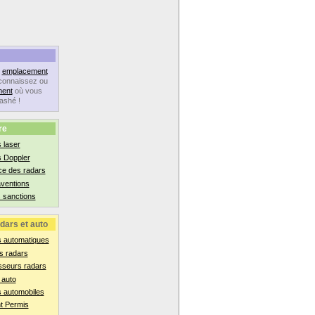
n
emplacement
connaissez ou
ent
où vous
lashé !
re
 laser
s Doppler
ce des radars
aventions
 sanctions
dars et auto
s automatiques
s radars
sseurs radars
 auto
 automobiles
t Permis