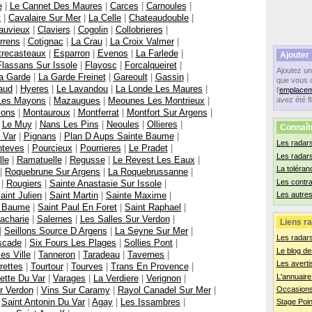
e
|
Le Cannet Des Maures
|
Carces
|
Carnoules
|
t
|
Cavalaire Sur Mer
|
La Celle
|
Chateaudouble
|
auvieux
|
Claviers
|
Cogolin
|
Collobrieres
|
rrens
|
Cotignac
|
La Crau
|
La Croix Valmer
|
trecasteaux
|
Esparron
|
Evenos
|
La Farlede
|
Ajouter
Flassans Sur Issole
|
Flayosc
|
Forcalqueiret
|
Ajoutez u
a Garde
|
La Garde Freinet
|
Gareoult
|
Gassin
|
que vous 
aud
|
Hyeres
|
Le Lavandou
|
La Londe Les Maures
|
l'
emplacem
Les Mayons
|
Mazaugues
|
Meounes Les Montrieux
|
avez été f
ons
|
Montauroux
|
Montferrat
|
Montfort Sur Argens
|
|
Le Muy
|
Nans Les Pins
|
Neoules
|
Ollieres
|
Connaît
 Var
|
Pignans
|
Plan D Aups Sainte Baume
|
Les radars
nteves
|
Pourcieux
|
Pourrieres
|
Le Pradet
|
Les radar
lle
|
Ramatuelle
|
Regusse
|
Le Revest Les Eaux
|
La toléran
|
Roquebrune Sur Argens
|
La Roquebrussanne
|
Les contr
|
Rougiers
|
Sainte Anastasie Sur Issole
|
aint Julien
|
Saint Martin
|
Sainte Maxime
|
Les autres
e Baume
|
Saint Paul En Foret
|
Saint Raphael
|
acharie
|
Salernes
|
Les Salles Sur Verdon
|
Liens ra
|
Seillons Source D Argens
|
La Seyne Sur Mer
|
Les radar
scade
|
Six Fours Les Plages
|
Sollies Pont
|
Le blog de
ies Ville
|
Tanneron
|
Taradeau
|
Tavernes
|
Les averti
rettes
|
Tourtour
|
Tourves
|
Trans En Provence
|
L'annuaire
ette Du Var
|
Varages
|
La Verdiere
|
Verignon
|
r Verdon
|
Vins Sur Caramy
|
Rayol Canadel Sur Mer
|
Occasions
|
Saint Antonin Du Var
|
Agay
|
Les Issambres
|
Stage Poin