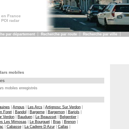
 en France
, POI radar
he par département
Recherche par route
Recherche par ville
dars mobiles
les
s mobiles enregistrés
guines
|
Ampus
|
Les Arcs
|
Artignosc Sur Verdon
|
n Foret
|
Bandol
|
Bargeme
|
Bargemon
|
Barjols
|
r Verdon
|
Bauduen
|
Le Beausset
|
Belgentier
|
s Les Mimosas
|
Le Bourguet
|
Bras
|
Brenon
|
ac
|
Cabasse
|
La Cadiere D Azur
|
Callas
|