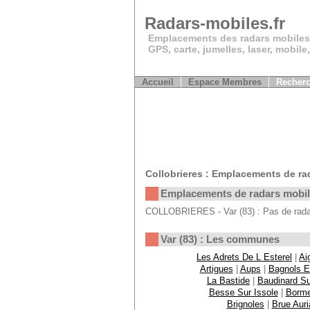
Radars-mobiles.fr
Emplacements des radars mobiles
GPS, carte, jumelles, laser, mobile
Accueil
Espace Membres
Recherc
Collobrieres : Emplacements de ra
Emplacements de radars mobi
COLLOBRIERES - Var (83) : Pas de radar
Var (83) : Les communes
Les Adrets De L Esterel
|
Ai
Artigues
|
Aups
|
Bagnols E
La Bastide
|
Baudinard Su
Besse Sur Issole
|
Borme
Brignoles
|
Brue Auri