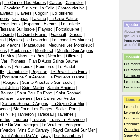
e
|
Le Cannet Des Maures
|
Carces
|
Carnoules
|
t
|
Cavalaire Sur Mer
|
La Celle
|
Chateaudouble
|
auvieux
|
Claviers
|
Cogolin
|
Collobrieres
|
rrens
|
Cotignac
|
La Crau
|
La Croix Valmer
|
trecasteaux
|
Esparron
|
Evenos
|
La Farlede
|
Ajouter
Flassans Sur Issole
|
Flayosc
|
Forcalqueiret
|
Ajoutez u
a Garde
|
La Garde Freinet
|
Gareoult
|
Gassin
|
que vous 
aud
|
Hyeres
|
Le Lavandou
|
La Londe Les Maures
|
l'
emplacem
Les Mayons
|
Mazaugues
|
Meounes Les Montrieux
|
avez été f
ons
|
Montauroux
|
Montferrat
|
Montfort Sur Argens
|
|
Le Muy
|
Nans Les Pins
|
Neoules
|
Ollieres
|
Connaît
 Var
|
Pignans
|
Plan D Aups Sainte Baume
|
Les radars
nteves
|
Pourcieux
|
Pourrieres
|
Le Pradet
|
Les radar
lle
|
Ramatuelle
|
Regusse
|
Le Revest Les Eaux
|
La toléran
|
Roquebrune Sur Argens
|
La Roquebrussanne
|
Les contr
|
Rougiers
|
Sainte Anastasie Sur Issole
|
aint Julien
|
Saint Martin
|
Sainte Maxime
|
Les autres
e Baume
|
Saint Paul En Foret
|
Saint Raphael
|
acharie
|
Salernes
|
Les Salles Sur Verdon
|
Liens ra
|
Seillons Source D Argens
|
La Seyne Sur Mer
|
Les radar
scade
|
Six Fours Les Plages
|
Sollies Pont
|
Le blog de
ies Ville
|
Tanneron
|
Taradeau
|
Tavernes
|
Les averti
rettes
|
Tourtour
|
Tourves
|
Trans En Provence
|
L'annuaire
ette Du Var
|
Varages
|
La Verdiere
|
Verignon
|
r Verdon
|
Vins Sur Caramy
|
Rayol Canadel Sur Mer
|
Occasions
|
Saint Antonin Du Var
|
Agay
|
Les Issambres
|
Stage Poin