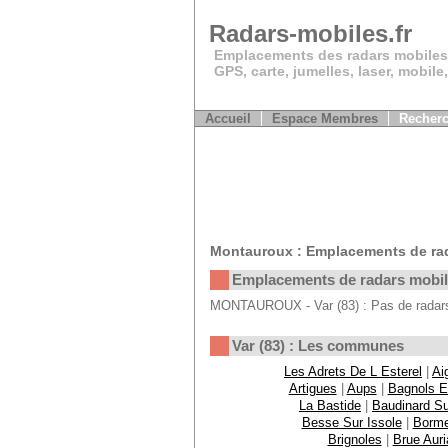
Radars-mobiles.fr
Emplacements des radars mobiles
GPS, carte, jumelles, laser, mobile
Accueil
Espace Membres
Recherc
Montauroux : Emplacements de ra
Emplacements de radars mobi
MONTAUROUX - Var (83) : Pas de radars
Var (83) : Les communes
Les Adrets De L Esterel
|
Ai
Artigues
|
Aups
|
Bagnols E
La Bastide
|
Baudinard Su
Besse Sur Issole
|
Borme
Brignoles
|
Brue Auri