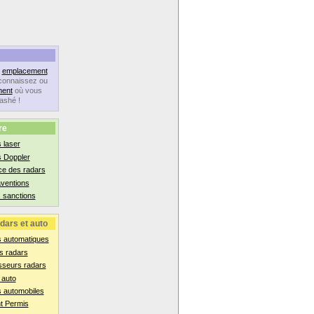
n
emplacement
connaissez ou
ent
où vous
lashé !
re
 laser
s Doppler
ce des radars
aventions
 sanctions
dars et auto
s automatiques
s radars
sseurs radars
 auto
 automobiles
t Permis