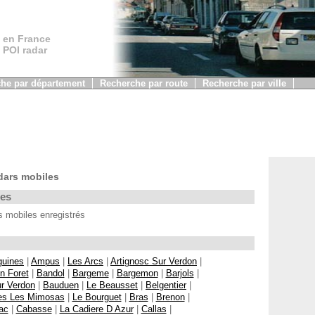
 en France
, POI radar
he par département
Recherche par route
Recherche par ville
dars mobiles
les
 mobiles enregistrés
guines
|
Ampus
|
Les Arcs
|
Artignosc Sur Verdon
|
n Foret
|
Bandol
|
Bargeme
|
Bargemon
|
Barjols
|
r Verdon
|
Bauduen
|
Le Beausset
|
Belgentier
|
s Les Mimosas
|
Le Bourguet
|
Bras
|
Brenon
|
ac
|
Cabasse
|
La Cadiere D Azur
|
Callas
|