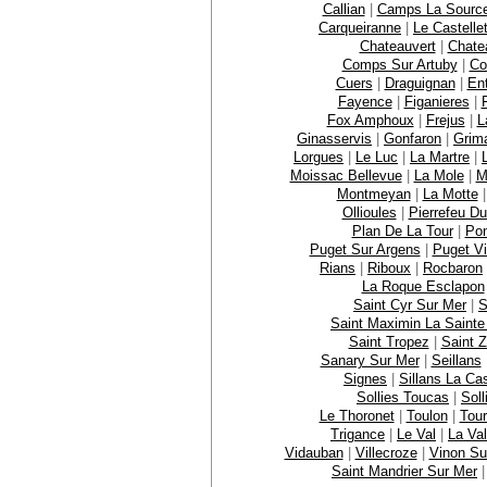
Callian
|
Camps La Sourc
Carqueiranne
|
Le Castelle
Chateauvert
|
Chate
Comps Sur Artuby
|
Co
Cuers
|
Draguignan
|
En
Fayence
|
Figanieres
|
Fox Amphoux
|
Frejus
|
L
Ginasservis
|
Gonfaron
|
Grim
Lorgues
|
Le Luc
|
La Martre
|
Moissac Bellevue
|
La Mole
|
M
Montmeyan
|
La Motte
Ollioules
|
Pierrefeu Du
Plan De La Tour
|
Po
Puget Sur Argens
|
Puget Vi
Rians
|
Riboux
|
Rocbaron
La Roque Esclapon
Saint Cyr Sur Mer
|
S
Saint Maximin La Saint
Saint Tropez
|
Saint Z
Sanary Sur Mer
|
Seillans
Signes
|
Sillans La Ca
Sollies Toucas
|
Soll
Le Thoronet
|
Toulon
|
Tour
Trigance
|
Le Val
|
La Val
Vidauban
|
Villecroze
|
Vinon Su
Saint Mandrier Sur Mer