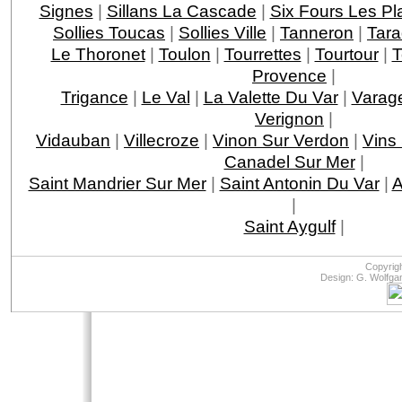
Signes
|
Sillans La Cascade
|
Six Fours Les Pl
Sollies Toucas
|
Sollies Ville
|
Tanneron
|
Tar
Le Thoronet
|
Toulon
|
Tourrettes
|
Tourtour
|
T
Provence
|
Trigance
|
Le Val
|
La Valette Du Var
|
Varag
Verignon
|
Vidauban
|
Villecroze
|
Vinon Sur Verdon
|
Vins
Canadel Sur Mer
|
Saint Mandrier Sur Mer
|
Saint Antonin Du Var
|
A
|
Saint Aygulf
|
Copyrig
Design: G. Wolfga