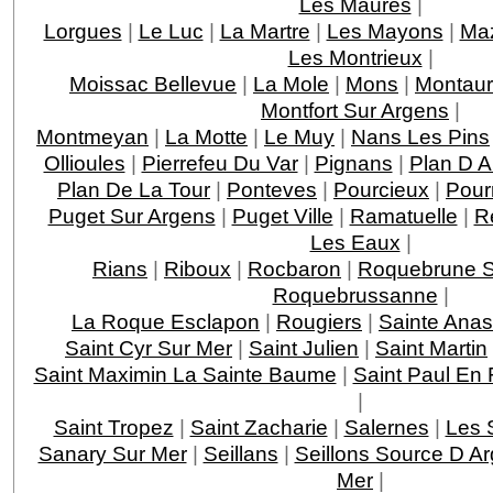
Les Maures
|
Lorgues
|
Le Luc
|
La Martre
|
Les Mayons
|
Ma
Les Montrieux
|
Moissac Bellevue
|
La Mole
|
Mons
|
Montau
Montfort Sur Argens
|
Montmeyan
|
La Motte
|
Le Muy
|
Nans Les Pins
Ollioules
|
Pierrefeu Du Var
|
Pignans
|
Plan D 
Plan De La Tour
|
Ponteves
|
Pourcieux
|
Pour
Puget Sur Argens
|
Puget Ville
|
Ramatuelle
|
R
Les Eaux
|
Rians
|
Riboux
|
Rocbaron
|
Roquebrune S
Roquebrussanne
|
La Roque Esclapon
|
Rougiers
|
Sainte Anas
Saint Cyr Sur Mer
|
Saint Julien
|
Saint Martin
Saint Maximin La Sainte Baume
|
Saint Paul En 
|
Saint Tropez
|
Saint Zacharie
|
Salernes
|
Les 
Sanary Sur Mer
|
Seillans
|
Seillons Source D A
Mer
|