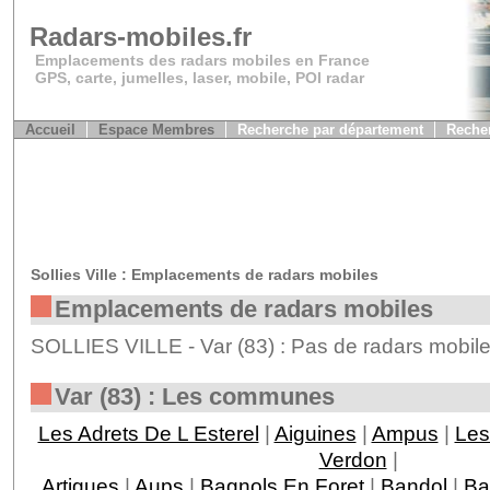
Radars-mobiles.fr
Emplacements des radars mobiles en France
GPS, carte, jumelles, laser, mobile, POI radar
Accueil
Espace Membres
Recherche par département
Recher
Sollies Ville : Emplacements de radars mobiles
Emplacements de radars mobiles
SOLLIES VILLE - Var (83) : Pas de radars mobile
Var (83) : Les communes
Les Adrets De L Esterel
|
Aiguines
|
Ampus
|
Les
Verdon
|
Artigues
|
Aups
|
Bagnols En Foret
|
Bandol
|
Ba