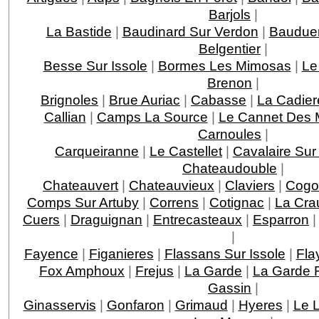
Barjols
|
La Bastide
|
Baudinard Sur Verdon
|
Baudue
Belgentier
|
Besse Sur Issole
|
Bormes Les Mimosas
|
Le
Brenon
|
Brignoles
|
Brue Auriac
|
Cabasse
|
La Cadier
Callian
|
Camps La Source
|
Le Cannet Des 
Carnoules
|
Carqueiranne
|
Le Castellet
|
Cavalaire Sur
Chateaudouble
|
Chateauvert
|
Chateauvieux
|
Claviers
|
Cogo
Comps Sur Artuby
|
Correns
|
Cotignac
|
La Cra
Cuers
|
Draguignan
|
Entrecasteaux
|
Esparron
|
Fayence
|
Figanieres
|
Flassans Sur Issole
|
Fla
Fox Amphoux
|
Frejus
|
La Garde
|
La Garde F
Gassin
|
Ginasservis
|
Gonfaron
|
Grimaud
|
Hyeres
|
Le 