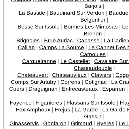
Barjols
|
La Bastide
|
Baudinard Sur Verdon
|
Baudue
Belgentier
|
Besse Sur Issole
|
Bormes Les Mimosas
|
Le
Brenon
|
Brignoles
|
Brue Auriac
|
Cabasse
|
La Cadier
Callian
|
Camps La Source
|
Le Cannet Des 
Carnoules
|
Carqueiranne
|
Le Castellet
|
Cavalaire Sur
Chateaudouble
|
Chateauvert
|
Chateauvieux
|
Claviers
|
Cogo
Comps Sur Artuby
|
Correns
|
Cotignac
|
La Cra
Cuers
|
Draguignan
|
Entrecasteaux
|
Esparron
|
Fayence
|
Figanieres
|
Flassans Sur Issole
|
Fla
Fox Amphoux
|
Frejus
|
La Garde
|
La Garde F
Gassin
|
Ginasservis
|
Gonfaron
|
Grimaud
|
Hyeres
|
Le 