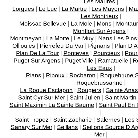
Les Maures
|
Lorgues
|
Le Luc
|
La Martre
|
Les Mayons
|
Ma
Les Montrieux
|
Moissac Bellevue
|
La Mole
|
Mons
|
Montau
Montfort Sur Argens
|
Montmeyan
|
La Motte
|
Le Muy
|
Nans Les Pins
Ollioules
|
Pierrefeu Du Var
|
Pignans
|
Plan D 
Plan De La Tour
|
Ponteves
|
Pourcieux
|
Pour
Puget Sur Argens
|
Puget Ville
|
Ramatuelle
|
R
Les Eaux
|
Rians
|
Riboux
|
Rocbaron
|
Roquebrune S
Roquebrussanne
|
La Roque Esclapon
|
Rougiers
|
Sainte Anas
Saint Cyr Sur Mer
|
Saint Julien
|
Saint Martin
Saint Maximin La Sainte Baume
|
Saint Paul En 
|
Saint Tropez
|
Saint Zacharie
|
Salernes
|
Les 
Sanary Sur Mer
|
Seillans
|
Seillons Source D A
Mer
|