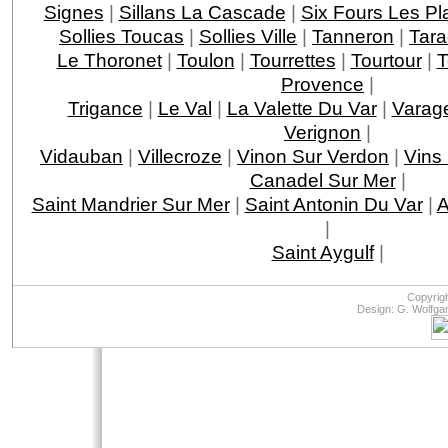
Signes
|
Sillans La Cascade
|
Six Fours Les Pl
Sollies Toucas
|
Sollies Ville
|
Tanneron
|
Tar
Le Thoronet
|
Toulon
|
Tourrettes
|
Tourtour
|
T
Provence
|
Trigance
|
Le Val
|
La Valette Du Var
|
Varag
Verignon
|
Vidauban
|
Villecroze
|
Vinon Sur Verdon
|
Vins
Canadel Sur Mer
|
Saint Mandrier Sur Mer
|
Saint Antonin Du Var
|
A
|
Saint Aygulf
|
Copyrig
Design: G. Wolfga