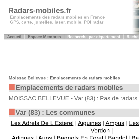
Radars-mobiles.fr
Emplacements des radars mobiles en France
GPS, carte, jumelles, laser, mobile, POI radar
Accueil
Espace Membres
Recherche par département
Recher
Moissac Bellevue : Emplacements de radars mobiles
Emplacements de radars mobiles
MOISSAC BELLEVUE - Var (83) : Pas de radars m
Var (83) : Les communes
Les Adrets De L Esterel
|
Aiguines
|
Ampus
|
Les
Verdon
|
Artigues
|
Aups
|
Bagnols En Foret
|
Bandol
|
Ba