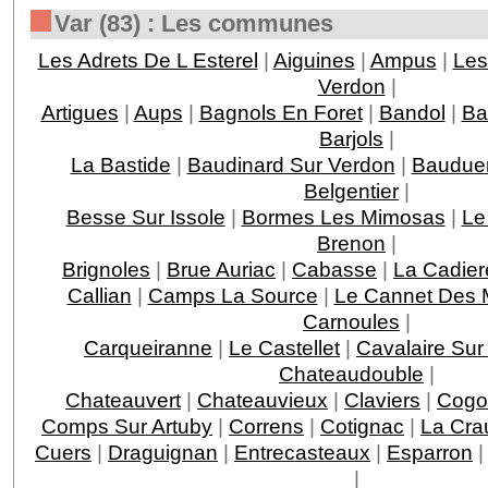
Var (83) : Les communes
Les Adrets De L Esterel
|
Aiguines
|
Ampus
|
Les
Verdon
|
Artigues
|
Aups
|
Bagnols En Foret
|
Bandol
|
Ba
Barjols
|
La Bastide
|
Baudinard Sur Verdon
|
Baudue
Belgentier
|
Besse Sur Issole
|
Bormes Les Mimosas
|
Le
Brenon
|
Brignoles
|
Brue Auriac
|
Cabasse
|
La Cadier
Callian
|
Camps La Source
|
Le Cannet Des 
Carnoules
|
Carqueiranne
|
Le Castellet
|
Cavalaire Sur
Chateaudouble
|
Chateauvert
|
Chateauvieux
|
Claviers
|
Cogo
Comps Sur Artuby
|
Correns
|
Cotignac
|
La Cra
Cuers
|
Draguignan
|
Entrecasteaux
|
Esparron
|