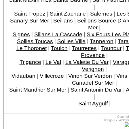
|
Saint Tropez
|
Saint Zacharie
|
Salernes
|
Les 
Sanary Sur Mer
|
Seillans
|
Seillons Source D A
Mer
|
Signes
|
Sillans La Cascade
|
Six Fours Les Pl
Sollies Toucas
|
Sollies Ville
|
Tanneron
|
Tar
Le Thoronet
|
Toulon
|
Tourrettes
|
Tourtour
|
T
Provence
|
Trigance
|
Le Val
|
La Valette Du Var
|
Varag
Verignon
|
Vidauban
|
Villecroze
|
Vinon Sur Verdon
|
Vins
Canadel Sur Mer
|
Saint Mandrier Sur Mer
|
Saint Antonin Du Var
|
A
|
Saint Aygulf
|
Copyrig
Design: G. Wolfga