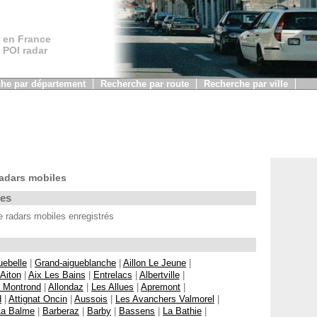
 en France
, POI radar
he par département
Recherche par route
Recherche par ville
adars mobiles
les
radars mobiles enregistrés
uebelle
|
Grand-aigueblanche
|
Aillon Le Jeune
|
Aiton
|
Aix Les Bains
|
Entrelacs
|
Albertville
|
z Montrond
|
Allondaz
|
Les Allues
|
Apremont
|
d
|
Attignat Oncin
|
Aussois
|
Les Avanchers Valmorel
|
La Balme
|
Barberaz
|
Barby
|
Bassens
|
La Bathie
|