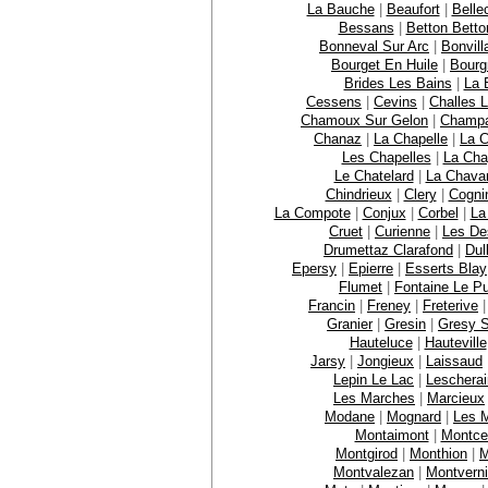
La Bauche
|
Beaufort
|
Bell
Bessans
|
Betton Betto
Bonneval Sur Arc
|
Bonvill
Bourget En Huile
|
Bourg
Brides Les Bains
|
La 
Cessens
|
Cevins
|
Challes 
Chamoux Sur Gelon
|
Champ
Chanaz
|
La Chapelle
|
La C
Les Chapelles
|
La Chap
Le Chatelard
|
La Chava
Chindrieux
|
Clery
|
Cogni
La Compote
|
Conjux
|
Corbel
|
La
Cruet
|
Curienne
|
Les De
Drumettaz Clarafond
|
Dul
Epersy
|
Epierre
|
Esserts Blay
Flumet
|
Fontaine Le Pu
Francin
|
Freney
|
Freterive
Granier
|
Gresin
|
Gresy S
Hauteluce
|
Hauteville
Jarsy
|
Jongieux
|
Laissaud
Lepin Le Lac
|
Leschera
Les Marches
|
Marcieux
Modane
|
Mognard
|
Les M
Montaimont
|
Montce
Montgirod
|
Monthion
|
M
Montvalezan
|
Montverni