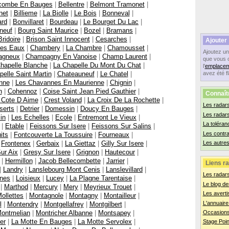
ecombe En Bauges
|
Bellentre
|
Belmont Tramonet
|
net
|
Billieme
|
La Biolle
|
Le Bois
|
Bonneval
|
ard
|
Bonvillaret
|
Bourdeau
|
Le Bourget Du Lac
|
neuf
|
Bourg Saint Maurice
|
Bozel
|
Bramans
|
Bridoire
|
Brison Saint Innocent
|
Cesarches
|
Ajouter
Les Eaux
|
Chambery
|
La Chambre
|
Chamousset
|
Ajoutez u
agneux
|
Champagny En Vanoise
|
Champ Laurent
|
que vous 
hapelle Blanche
|
La Chapelle Du Mont Du Chat
|
l'
emplacem
elle Saint Martin
|
Chateauneuf
|
Le Chatel
|
avez été f
nne
|
Les Chavannes En Maurienne
|
Chignin
|
n
|
Cohennoz
|
Coise Saint Jean Pied Gauthier
|
Connaît
 Cote D Aime
|
Crest Voland
|
La Croix De La Rochette
|
Les radars
serts
|
Detrier
|
Domessin
|
Doucy En Bauges
|
Les radar
lin
|
Les Echelles
|
Ecole
|
Entremont Le Vieux
|
La toléran
|
Etable
|
Feissons Sur Isere
|
Feissons Sur Salins
|
Les contr
its
|
Fontcouverte La Toussuire
|
Fourneaux
|
|
Frontenex
|
Gerbaix
|
La Giettaz
|
Gilly Sur Isere
|
Les autres
ur Aix
|
Gresy Sur Isere
|
Grignon
|
Hautecour
|
|
Hermillon
|
Jacob Bellecombette
|
Jarrier
|
Liens ra
|
Landry
|
Lanslebourg Mont Cenis
|
Lanslevillard
|
Les radar
ines
|
Loisieux
|
Lucey
|
La Plagne Tarentaise
|
Le blog de
|
Marthod
|
Mercury
|
Mery
|
Meyrieux Trouet
|
Les averti
ollettes
|
Montagnole
|
Montagny
|
Montailleur
|
L'annuaire
l
|
Montendry
|
Montgellafrey
|
Montgilbert
|
ontmelian
|
Montricher Albanne
|
Montsapey
|
Occasions
er
|
La Motte En Bauges
|
La Motte Servolex
|
Stage Poin