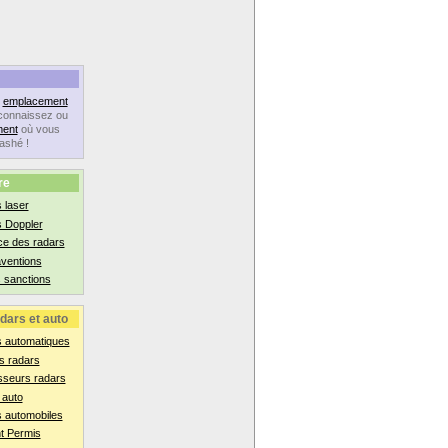
n
emplacement
connaissez ou
ent
où vous
lashé !
re
 laser
s Doppler
ce des radars
aventions
 sanctions
dars et auto
s automatiques
s radars
sseurs radars
 auto
 automobiles
t Permis