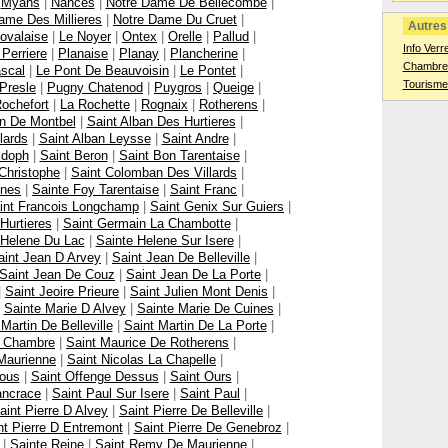
|
Myans
|
Nances
|
Notre Dame De Bellecombe
|
ame Des Millieres
|
Notre Dame Du Cruet
|
Autres 
ovalaise
|
Le Noyer
|
Ontex
|
Orelle
|
Pallud
|
Info Verr
 Perriere
|
Planaise
|
Planay
|
Plancherine
|
Chambres
scal
|
Le Pont De Beauvoisin
|
Le Pontet
|
Tourisme
Presle
|
Pugny Chatenod
|
Puygros
|
Queige
|
ochefort
|
La Rochette
|
Rognaix
|
Rotherens
|
an De Montbel
|
Saint Alban Des Hurtieres
|
lards
|
Saint Alban Leysse
|
Saint Andre
|
ldoph
|
Saint Beron
|
Saint Bon Tarentaise
|
Christophe
|
Saint Colomban Des Villards
|
ines
|
Sainte Foy Tarentaise
|
Saint Franc
|
int Francois Longchamp
|
Saint Genix Sur Guiers
|
Hurtieres
|
Saint Germain La Chambotte
|
 Helene Du Lac
|
Sainte Helene Sur Isere
|
aint Jean D Arvey
|
Saint Jean De Belleville
|
Saint Jean De Couz
|
Saint Jean De La Porte
|
|
Saint Jeoire Prieure
|
Saint Julien Mont Denis
|
|
Sainte Marie D Alvey
|
Sainte Marie De Cuines
|
 Martin De Belleville
|
Saint Martin De La Porte
|
a Chambre
|
Saint Maurice De Rotherens
|
Maurienne
|
Saint Nicolas La Chapelle
|
sous
|
Saint Offenge Dessus
|
Saint Ours
|
ancrace
|
Saint Paul Sur Isere
|
Saint Paul
|
aint Pierre D Alvey
|
Saint Pierre De Belleville
|
nt Pierre D Entremont
|
Saint Pierre De Genebroz
|
|
Sainte Reine
|
Saint Remy De Maurienne
|