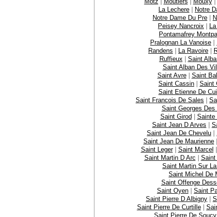
Motz
|
Moutiers
|
Mouxy
La Lechere
|
Notre D
Notre Dame Du Pre
|
N
Peisey Nancroix
|
La
Pontamafrey Montpa
Pralognan La Vanoise
|
Randens
|
La Ravoire
|
R
Ruffieux
|
Saint Alb
Saint Alban Des Vil
Saint Avre
|
Saint Ba
Saint Cassin
|
Saint 
Saint Etienne De Cu
Saint Francois De Sales
|
Sa
Saint Georges Des 
Saint Girod
|
Sainte
Saint Jean D Arves
|
S
Saint Jean De Chevelu
|
Saint Jean De Maurienne
Saint Leger
|
Saint Marcel
Saint Martin D Arc
|
Saint
Saint Martin Sur L
Saint Michel De 
Saint Offenge Des
Saint Oyen
|
Saint P
Saint Pierre D Albigny
|
S
Saint Pierre De Curtille
|
Sai
Saint Pierre De Soucy