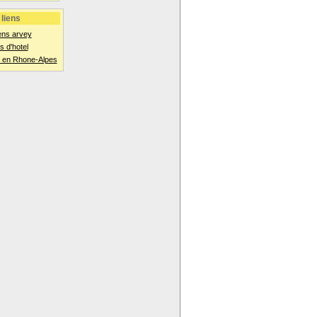
liens
ens arvey
 d'hotel
 en Rhone-Alpes