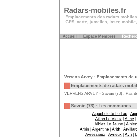
Radars-mobiles.fr
Emplacements des radars mobiles
GPS, carte, jumelles, laser, mobile
Accueil
Espace Membres
Recherc
Verrens Arvey : Emplacements de r
Emplacements de radars mobi
VERRENS ARVEY - Savoie (73) : Pas de 
Savoie (73) : Les communes
Aiguebelette Le Lac
|
Aig
Aillon Le Vieux
|
Aime
|
Albiez Le Jeune
|
Albie
Arbin
|
Argentine
|
Arith
|
Arvillar
Avressieux
|
Avrieux
|
Ayn
|