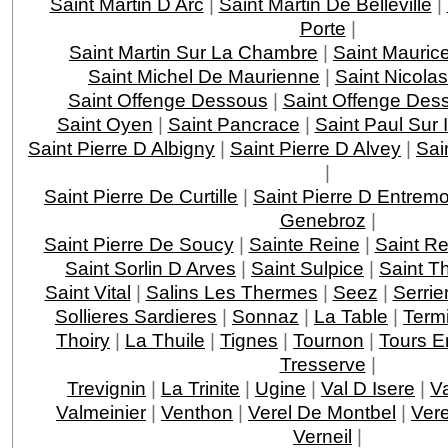
Saint Martin D Arc
|
Saint Martin De Belleville
|
Porte
|
Saint Martin Sur La Chambre
|
Saint Mauric
Saint Michel De Maurienne
|
Saint Nicola
Saint Offenge Dessous
|
Saint Offenge Des
Saint Oyen
|
Saint Pancrace
|
Saint Paul Sur 
Saint Pierre D Albigny
|
Saint Pierre D Alvey
|
Sai
|
Saint Pierre De Curtille
|
Saint Pierre D Entrem
Genebroz
|
Saint Pierre De Soucy
|
Sainte Reine
|
Saint R
Saint Sorlin D Arves
|
Saint Sulpice
|
Saint T
Saint Vital
|
Salins Les Thermes
|
Seez
|
Serri
Sollieres Sardieres
|
Sonnaz
|
La Table
|
Term
Thoiry
|
La Thuile
|
Tignes
|
Tournon
|
Tours E
Tresserve
|
Trevignin
|
La Trinite
|
Ugine
|
Val D Isere
|
V
Valmeinier
|
Venthon
|
Verel De Montbel
|
Ver
Verneil
|