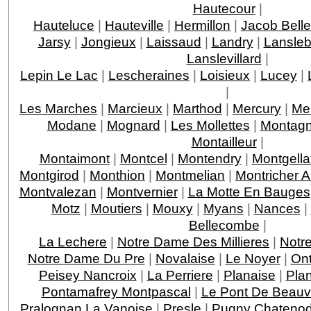
Hautecour
|
Hauteluce
|
Hauteville
|
Hermillon
|
Jacob Bell
Jarsy
|
Jongieux
|
Laissaud
|
Landry
|
Lansleb
Lanslevillard
|
Lepin Le Lac
|
Lescheraines
|
Loisieux
|
Lucey
|
|
Les Marches
|
Marcieux
|
Marthod
|
Mercury
|
Me
Modane
|
Mognard
|
Les Mollettes
|
Montagn
Montailleur
|
Montaimont
|
Montcel
|
Montendry
|
Montgella
Montgirod
|
Monthion
|
Montmelian
|
Montricher 
Montvalezan
|
Montvernier
|
La Motte En Bauges
Motz
|
Moutiers
|
Mouxy
|
Myans
|
Nances
|
Bellecombe
|
La Lechere
|
Notre Dame Des Millieres
|
Notr
Notre Dame Du Pre
|
Novalaise
|
Le Noyer
|
On
Peisey Nancroix
|
La Perriere
|
Planaise
|
Pla
Pontamafrey Montpascal
|
Le Pont De Beauv
Pralognan La Vanoise
|
Presle
|
Pugny Chateno