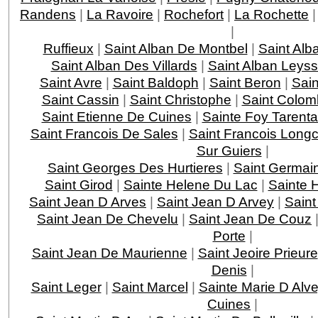
Randens
|
La Ravoire
|
Rochefort
|
La Rochette
|
Ruffieux
|
Saint Alban De Montbel
|
Saint Alb
Saint Alban Des Villards
|
Saint Alban Leys
Saint Avre
|
Saint Baldoph
|
Saint Beron
|
Sain
Saint Cassin
|
Saint Christophe
|
Saint Colom
Saint Etienne De Cuines
|
Sainte Foy Tarenta
Saint Francois De Sales
|
Saint Francois Lon
Sur Guiers
|
Saint Georges Des Hurtieres
|
Saint Germai
Saint Girod
|
Sainte Helene Du Lac
|
Sainte 
Saint Jean D Arves
|
Saint Jean D Arvey
|
Saint
Saint Jean De Chevelu
|
Saint Jean De Couz
Porte
|
Saint Jean De Maurienne
|
Saint Jeoire Prieure
Denis
|
Saint Leger
|
Saint Marcel
|
Sainte Marie D Alv
Cuines
|