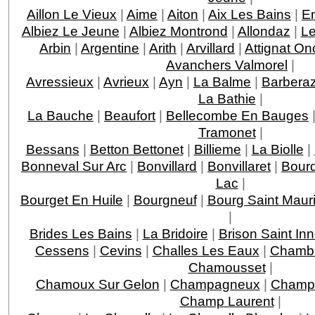
Aillon Le Vieux
|
Aime
|
Aiton
|
Aix Les Bains
|
En
Albiez Le Jeune
|
Albiez Montrond
|
Allondaz
|
Le
Arbin
|
Argentine
|
Arith
|
Arvillard
|
Attignat On
Avanchers Valmorel
|
Avressieux
|
Avrieux
|
Ayn
|
La Balme
|
Barbera
La Bathie
|
La Bauche
|
Beaufort
|
Bellecombe En Bauges
Tramonet
|
Bessans
|
Betton Bettonet
|
Billieme
|
La Biolle
|
Bonneval Sur Arc
|
Bonvillard
|
Bonvillaret
|
Bour
Lac
|
Bourget En Huile
|
Bourgneuf
|
Bourg Saint Maur
|
Brides Les Bains
|
La Bridoire
|
Brison Saint In
Cessens
|
Cevins
|
Challes Les Eaux
|
Chamb
Chamousset
|
Chamoux Sur Gelon
|
Champagneux
|
Champa
Champ Laurent
|