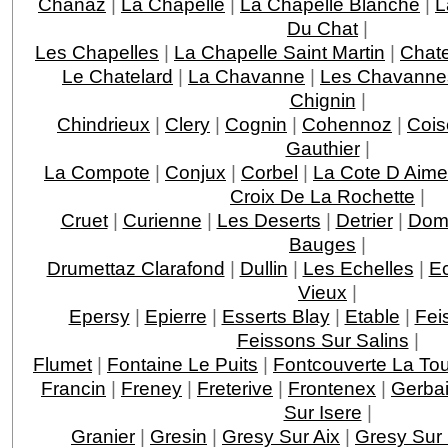
Chanaz
|
La Chapelle
|
La Chapelle Blanche
|
L
Du Chat
|
Les Chapelles
|
La Chapelle Saint Martin
|
Chat
Le Chatelard
|
La Chavanne
|
Les Chavanne
Chignin
|
Chindrieux
|
Clery
|
Cognin
|
Cohennoz
|
Cois
Gauthier
|
La Compote
|
Conjux
|
Corbel
|
La Cote D Aime
Croix De La Rochette
|
Cruet
|
Curienne
|
Les Deserts
|
Detrier
|
Dom
Bauges
|
Drumettaz Clarafond
|
Dullin
|
Les Echelles
|
E
Vieux
|
Epersy
|
Epierre
|
Esserts Blay
|
Etable
|
Fei
Feissons Sur Salins
|
Flumet
|
Fontaine Le Puits
|
Fontcouverte La Tou
Francin
|
Freney
|
Freterive
|
Frontenex
|
Gerba
Sur Isere
|
Granier
|
Gresin
|
Gresy Sur Aix
|
Gresy Sur 