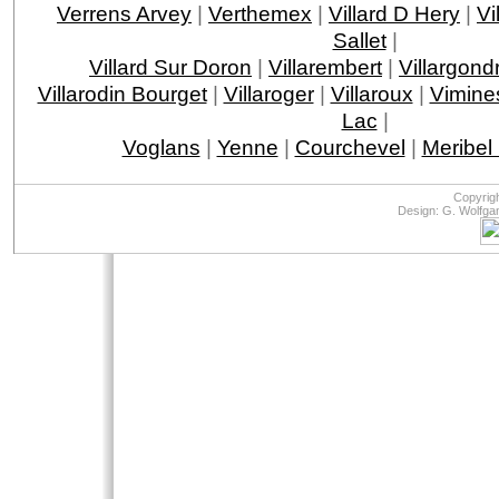
Verrens Arvey
|
Verthemex
|
Villard D Hery
|
Vi
Sallet
|
Villard Sur Doron
|
Villarembert
|
Villargond
Villarodin Bourget
|
Villaroger
|
Villaroux
|
Vimine
Lac
|
Voglans
|
Yenne
|
Courchevel
|
Meribel
Copyrig
Design: G. Wolfga