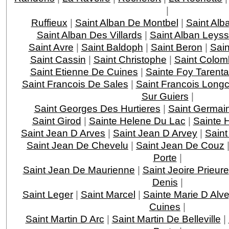
|
Ruffieux
|
Saint Alban De Montbel
|
Saint Alb
Saint Alban Des Villards
|
Saint Alban Leys
Saint Avre
|
Saint Baldoph
|
Saint Beron
|
Sain
Saint Cassin
|
Saint Christophe
|
Saint Colom
Saint Etienne De Cuines
|
Sainte Foy Tarenta
Saint Francois De Sales
|
Saint Francois Lon
Sur Guiers
|
Saint Georges Des Hurtieres
|
Saint Germai
Saint Girod
|
Sainte Helene Du Lac
|
Sainte 
Saint Jean D Arves
|
Saint Jean D Arvey
|
Saint
Saint Jean De Chevelu
|
Saint Jean De Couz
Porte
|
Saint Jean De Maurienne
|
Saint Jeoire Prieure
Denis
|
Saint Leger
|
Saint Marcel
|
Sainte Marie D Alv
Cuines
|
Saint Martin D Arc
|
Saint Martin De Belleville
|