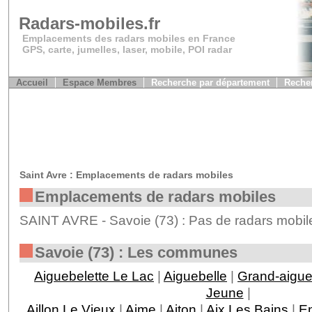
Radars-mobiles.fr
Emplacements des radars mobiles en France
GPS, carte, jumelles, laser, mobile, POI radar
Accueil
Espace Membres
Recherche par département
Recher
Saint Avre : Emplacements de radars mobiles
Emplacements de radars mobiles
SAINT AVRE - Savoie (73) : Pas de radars mobil
Savoie (73) : Les communes
Aiguebelette Le Lac
|
Aiguebelle
|
Grand-aigu
Jeune
|
Aillon Le Vieux
|
Aime
|
Aiton
|
Aix Les Bains
|
En