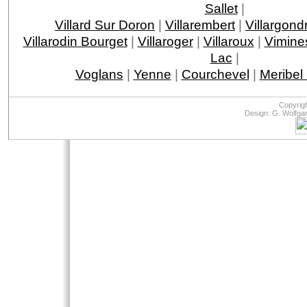
Sallet
|
Villard Sur Doron
|
Villarembert
|
Villargond
Villarodin Bourget
|
Villaroger
|
Villaroux
|
Vimine
Lac
|
Voglans
|
Yenne
|
Courchevel
|
Meribel
Copyrig
Design: G. Wolfga