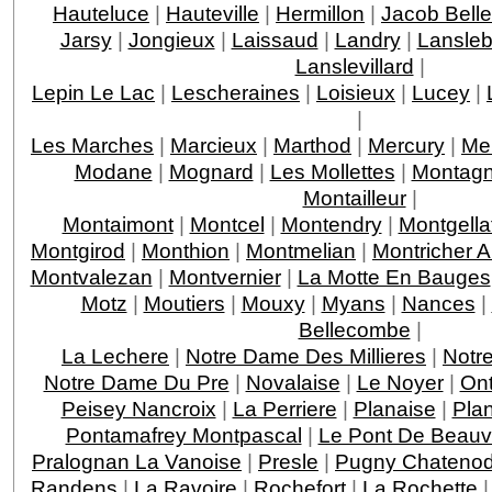
Hauteluce
|
Hauteville
|
Hermillon
|
Jacob Bell
Jarsy
|
Jongieux
|
Laissaud
|
Landry
|
Lansleb
Lanslevillard
|
Lepin Le Lac
|
Lescheraines
|
Loisieux
|
Lucey
|
|
Les Marches
|
Marcieux
|
Marthod
|
Mercury
|
Me
Modane
|
Mognard
|
Les Mollettes
|
Montagn
Montailleur
|
Montaimont
|
Montcel
|
Montendry
|
Montgella
Montgirod
|
Monthion
|
Montmelian
|
Montricher 
Montvalezan
|
Montvernier
|
La Motte En Bauges
Motz
|
Moutiers
|
Mouxy
|
Myans
|
Nances
|
Bellecombe
|
La Lechere
|
Notre Dame Des Millieres
|
Notr
Notre Dame Du Pre
|
Novalaise
|
Le Noyer
|
On
Peisey Nancroix
|
La Perriere
|
Planaise
|
Pla
Pontamafrey Montpascal
|
Le Pont De Beauv
Pralognan La Vanoise
|
Presle
|
Pugny Chateno
Randens
|
La Ravoire
|
Rochefort
|
La Rochette