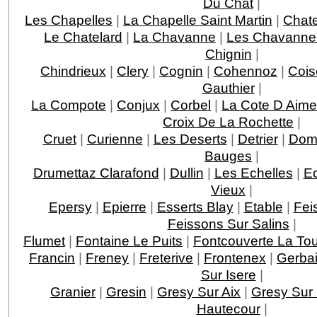
Du Chat
|
Les Chapelles
|
La Chapelle Saint Martin
|
Chat
Le Chatelard
|
La Chavanne
|
Les Chavanne
Chignin
|
Chindrieux
|
Clery
|
Cognin
|
Cohennoz
|
Cois
Gauthier
|
La Compote
|
Conjux
|
Corbel
|
La Cote D Aime
Croix De La Rochette
|
Cruet
|
Curienne
|
Les Deserts
|
Detrier
|
Dom
Bauges
|
Drumettaz Clarafond
|
Dullin
|
Les Echelles
|
E
Vieux
|
Epersy
|
Epierre
|
Esserts Blay
|
Etable
|
Fei
Feissons Sur Salins
|
Flumet
|
Fontaine Le Puits
|
Fontcouverte La Tou
Francin
|
Freney
|
Freterive
|
Frontenex
|
Gerba
Sur Isere
|
Granier
|
Gresin
|
Gresy Sur Aix
|
Gresy Sur 
Hautecour
|