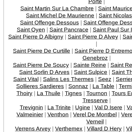
Porte
|
Saint Martin Sur La Chambre
|
Saint Mauric
Saint Michel De Maurienne
|
Saint Nicola
Saint Offenge Dessous
|
Saint Offenge Des
Saint Oyen
|
Saint Pancrace
|
Saint Paul Sur 
Saint Pierre D Albigny
|
Saint Pierre D Alvey
|
Sai
|
Saint Pierre De Curtille
|
Saint Pierre D Entrem
Genebroz
|
Saint Pierre De Soucy
|
Sainte Reine
|
Saint R
Saint Sorlin D Arves
|
Saint Sulpice
|
Saint T
Saint Vital
|
Salins Les Thermes
|
Seez
|
Serri
Sollieres Sardieres
|
Sonnaz
|
La Table
|
Term
Thoiry
|
La Thuile
|
Tignes
|
Tournon
|
Tours E
Tresserve
|
Trevignin
|
La Trinite
|
Ugine
|
Val D Isere
|
V
Valmeinier
|
Venthon
|
Verel De Montbel
|
Ver
Verneil
|
Verrens Arvey
|
Verthemex
|
Villard D Hery
|
Vi