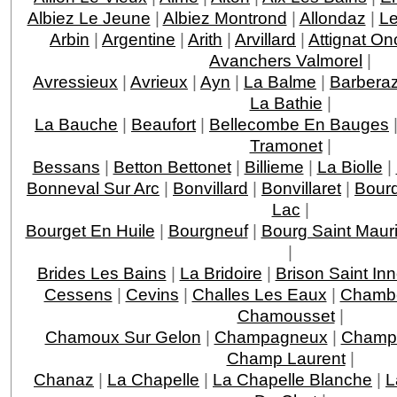
Albiez Le Jeune
|
Albiez Montrond
|
Allondaz
|
Le
Arbin
|
Argentine
|
Arith
|
Arvillard
|
Attignat On
Avanchers Valmorel
|
Avressieux
|
Avrieux
|
Ayn
|
La Balme
|
Barbera
La Bathie
|
La Bauche
|
Beaufort
|
Bellecombe En Bauges
Tramonet
|
Bessans
|
Betton Bettonet
|
Billieme
|
La Biolle
|
Bonneval Sur Arc
|
Bonvillard
|
Bonvillaret
|
Bour
Lac
|
Bourget En Huile
|
Bourgneuf
|
Bourg Saint Maur
|
Brides Les Bains
|
La Bridoire
|
Brison Saint In
Cessens
|
Cevins
|
Challes Les Eaux
|
Chamb
Chamousset
|
Chamoux Sur Gelon
|
Champagneux
|
Champa
Champ Laurent
|
Chanaz
|
La Chapelle
|
La Chapelle Blanche
|
L