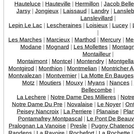
Hauteluce
|
Hauteville
|
Hermillon
|
Jacob Bell
Jarsy
|
Jongieux
|
Laissaud
|
Landry
|
Lansleb
Lanslevillard
|
Lepin Le Lac
|
Lescheraines
|
Loisieux
|
Lucey
|
|
Les Marches
|
Marcieux
|
Marthod
|
Mercury
|
Me
Modane
|
Mognard
|
Les Mollettes
|
Montagn
Montailleur
|
Montaimont
|
Montcel
|
Montendry
|
Montgella
Montgirod
|
Monthion
|
Montmelian
|
Montricher 
Montvalezan
|
Montvernier
|
La Motte En Bauges
Motz
|
Moutiers
|
Mouxy
|
Myans
|
Nances
|
Bellecombe
|
La Lechere
|
Notre Dame Des Millieres
|
Notr
Notre Dame Du Pre
|
Novalaise
|
Le Noyer
|
On
Peisey Nancroix
|
La Perriere
|
Planaise
|
Pla
Pontamafrey Montpascal
|
Le Pont De Beauv
Pralognan La Vanoise
|
Presle
|
Pugny Chateno
Randens
|
La Ravoire
|
Rochefort
|
La Rochette