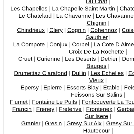
Du Chat
|
Les Chapelles
|
La Chapelle Saint Martin
|
Chat
Le Chatelard
|
La Chavanne
|
Les Chavanne
Chignin
|
Chindrieux
|
Clery
|
Cognin
|
Cohennoz
|
Cois
Gauthier
|
La Compote
|
Conjux
|
Corbel
|
La Cote D Aime
Croix De La Rochette
|
Cruet
|
Curienne
|
Les Deserts
|
Detrier
|
Dom
Bauges
|
Drumettaz Clarafond
|
Dullin
|
Les Echelles
|
E
Vieux
|
Epersy
|
Epierre
|
Esserts Blay
|
Etable
|
Fei
Feissons Sur Salins
|
Flumet
|
Fontaine Le Puits
|
Fontcouverte La Tou
Francin
|
Freney
|
Freterive
|
Frontenex
|
Gerba
Sur Isere
|
Granier
|
Gresin
|
Gresy Sur Aix
|
Gresy Sur 
Hautecour
|