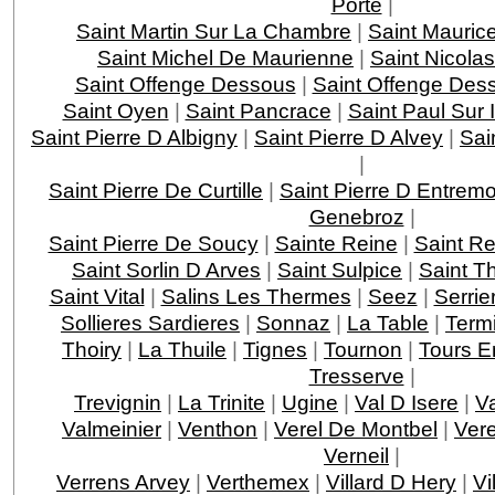
Porte
|
Saint Martin Sur La Chambre
|
Saint Mauric
Saint Michel De Maurienne
|
Saint Nicola
Saint Offenge Dessous
|
Saint Offenge Des
Saint Oyen
|
Saint Pancrace
|
Saint Paul Sur 
Saint Pierre D Albigny
|
Saint Pierre D Alvey
|
Sai
|
Saint Pierre De Curtille
|
Saint Pierre D Entrem
Genebroz
|
Saint Pierre De Soucy
|
Sainte Reine
|
Saint R
Saint Sorlin D Arves
|
Saint Sulpice
|
Saint T
Saint Vital
|
Salins Les Thermes
|
Seez
|
Serri
Sollieres Sardieres
|
Sonnaz
|
La Table
|
Term
Thoiry
|
La Thuile
|
Tignes
|
Tournon
|
Tours E
Tresserve
|
Trevignin
|
La Trinite
|
Ugine
|
Val D Isere
|
V
Valmeinier
|
Venthon
|
Verel De Montbel
|
Ver
Verneil
|
Verrens Arvey
|
Verthemex
|
Villard D Hery
|
Vi