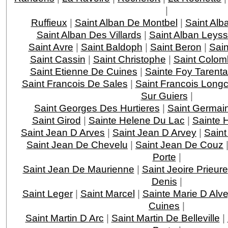
|
Ruffieux
|
Saint Alban De Montbel
|
Saint Alb
Saint Alban Des Villards
|
Saint Alban Leys
Saint Avre
|
Saint Baldoph
|
Saint Beron
|
Sain
Saint Cassin
|
Saint Christophe
|
Saint Colom
Saint Etienne De Cuines
|
Sainte Foy Tarenta
Saint Francois De Sales
|
Saint Francois Lon
Sur Guiers
|
Saint Georges Des Hurtieres
|
Saint Germai
Saint Girod
|
Sainte Helene Du Lac
|
Sainte 
Saint Jean D Arves
|
Saint Jean D Arvey
|
Saint
Saint Jean De Chevelu
|
Saint Jean De Couz
Porte
|
Saint Jean De Maurienne
|
Saint Jeoire Prieure
Denis
|
Saint Leger
|
Saint Marcel
|
Sainte Marie D Alv
Cuines
|
Saint Martin D Arc
|
Saint Martin De Belleville
|