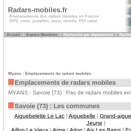
Radars-mobiles.fr
Emplacements des radars mobiles en France
GPS, carte, jumelles, laser, mobile, POI radar
Accueil
Espace Membres
Recherche par département
Recher
Myans : Emplacements de radars mobiles
Emplacements de radars mobiles
MYANS - Savoie (73) : Pas de radars mobiles enr
Savoie (73) : Les communes
Aiguebelette Le Lac
|
Aiguebelle
|
Grand-aigu
Jeune
|
Aillon Le Vieux
|
Aime
|
Aiton
|
Aix Les Bains
|
En