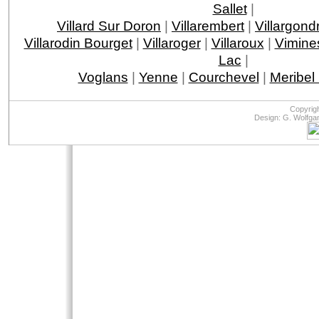
Sallet
|
Villard Sur Doron
|
Villarembert
|
Villargond
Villarodin Bourget
|
Villaroger
|
Villaroux
|
Vimine
Lac
|
Voglans
|
Yenne
|
Courchevel
|
Meribel
Copyrig
Design: G. Wolfga