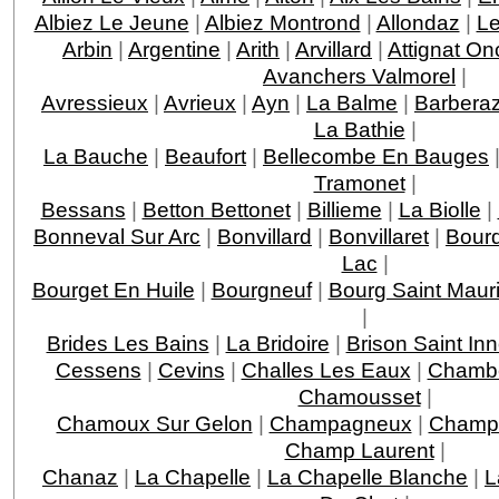
Albiez Le Jeune
|
Albiez Montrond
|
Allondaz
|
Le
Arbin
|
Argentine
|
Arith
|
Arvillard
|
Attignat On
Avanchers Valmorel
|
Avressieux
|
Avrieux
|
Ayn
|
La Balme
|
Barbera
La Bathie
|
La Bauche
|
Beaufort
|
Bellecombe En Bauges
Tramonet
|
Bessans
|
Betton Bettonet
|
Billieme
|
La Biolle
|
Bonneval Sur Arc
|
Bonvillard
|
Bonvillaret
|
Bour
Lac
|
Bourget En Huile
|
Bourgneuf
|
Bourg Saint Maur
|
Brides Les Bains
|
La Bridoire
|
Brison Saint In
Cessens
|
Cevins
|
Challes Les Eaux
|
Chamb
Chamousset
|
Chamoux Sur Gelon
|
Champagneux
|
Champa
Champ Laurent
|
Chanaz
|
La Chapelle
|
La Chapelle Blanche
|
L