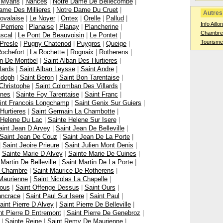
|
Myans
|
Nances
|
Notre Dame De Bellecombe
|
ame Des Millieres
|
Notre Dame Du Cruet
|
Autres 
ovalaise
|
Le Noyer
|
Ontex
|
Orelle
|
Pallud
|
Info Aillo
 Perriere
|
Planaise
|
Planay
|
Plancherine
|
Chambres
scal
|
Le Pont De Beauvoisin
|
Le Pontet
|
Tourisme
Presle
|
Pugny Chatenod
|
Puygros
|
Queige
|
ochefort
|
La Rochette
|
Rognaix
|
Rotherens
|
an De Montbel
|
Saint Alban Des Hurtieres
|
lards
|
Saint Alban Leysse
|
Saint Andre
|
ldoph
|
Saint Beron
|
Saint Bon Tarentaise
|
Christophe
|
Saint Colomban Des Villards
|
ines
|
Sainte Foy Tarentaise
|
Saint Franc
|
int Francois Longchamp
|
Saint Genix Sur Guiers
|
Hurtieres
|
Saint Germain La Chambotte
|
 Helene Du Lac
|
Sainte Helene Sur Isere
|
aint Jean D Arvey
|
Saint Jean De Belleville
|
Saint Jean De Couz
|
Saint Jean De La Porte
|
|
Saint Jeoire Prieure
|
Saint Julien Mont Denis
|
|
Sainte Marie D Alvey
|
Sainte Marie De Cuines
|
 Martin De Belleville
|
Saint Martin De La Porte
|
a Chambre
|
Saint Maurice De Rotherens
|
Maurienne
|
Saint Nicolas La Chapelle
|
sous
|
Saint Offenge Dessus
|
Saint Ours
|
ancrace
|
Saint Paul Sur Isere
|
Saint Paul
|
aint Pierre D Alvey
|
Saint Pierre De Belleville
|
nt Pierre D Entremont
|
Saint Pierre De Genebroz
|
|
Sainte Reine
|
Saint Remy De Maurienne
|