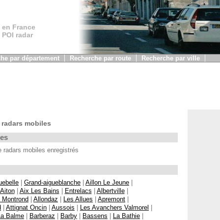
 en France
, POI radar
he par département
Recherche par route
Recherche par ville
 radars mobiles
les
 radars mobiles enregistrés
uebelle
|
Grand-aigueblanche
|
Aillon Le Jeune
|
Aiton
|
Aix Les Bains
|
Entrelacs
|
Albertville
|
z Montrond
|
Allondaz
|
Les Allues
|
Apremont
|
d
|
Attignat Oncin
|
Aussois
|
Les Avanchers Valmorel
|
La Balme
|
Barberaz
|
Barby
|
Bassens
|
La Bathie
|