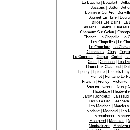
La Bauche
|
Beaufort
|
Bell
Bessans
|
Betton Betto
Bonneval Sur Arc
|
Bonvill
Bourget En Huile
|
Bourg
Brides Les Bains
|
La 
Cessens
|
Cevins
|
Challes 
Chamoux Sur Gelon
|
Champ
Chanaz
|
La Chapelle
|
La C
Les Chapelles
|
La Chap
Le Chatelard
|
La Chava
Chindrieux
|
Clery
|
Cogni
La Compote
|
Conjux
|
Corbel
|
La
Cruet
|
Curienne
|
Les De
Drumettaz Clarafond
|
Dul
Epersy
|
Epierre
|
Esserts Blay
Flumet
|
Fontaine Le Pu
Francin
|
Freney
|
Freterive
Granier
|
Gresin
|
Gresy S
Hauteluce
|
Hauteville
Jarsy
|
Jongieux
|
Laissaud
Lepin Le Lac
|
Leschera
Les Marches
|
Marcieux
Modane
|
Mognard
|
Les M
Montaimont
|
Montce
Montgirod
|
Monthion
|
M
Montvalezan
|
Montverni