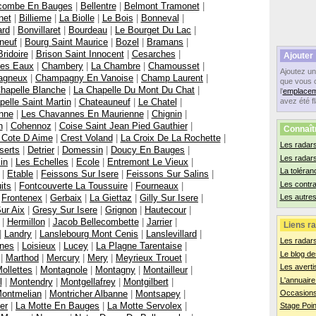
ecombe En Bauges
|
Bellentre
|
Belmont Tramonet
|
net
|
Billieme
|
La Biolle
|
Le Bois
|
Bonneval
|
ard
|
Bonvillaret
|
Bourdeau
|
Le Bourget Du Lac
|
neuf
|
Bourg Saint Maurice
|
Bozel
|
Bramans
|
Bridoire
|
Brison Saint Innocent
|
Cesarches
|
Ajouter
Les Eaux
|
Chambery
|
La Chambre
|
Chamousset
|
Ajoutez u
agneux
|
Champagny En Vanoise
|
Champ Laurent
|
que vous 
hapelle Blanche
|
La Chapelle Du Mont Du Chat
|
l'
emplacem
elle Saint Martin
|
Chateauneuf
|
Le Chatel
|
avez été f
nne
|
Les Chavannes En Maurienne
|
Chignin
|
n
|
Cohennoz
|
Coise Saint Jean Pied Gauthier
|
Connaît
 Cote D Aime
|
Crest Voland
|
La Croix De La Rochette
|
Les radars
serts
|
Detrier
|
Domessin
|
Doucy En Bauges
|
Les radar
lin
|
Les Echelles
|
Ecole
|
Entremont Le Vieux
|
La toléran
|
Etable
|
Feissons Sur Isere
|
Feissons Sur Salins
|
Les contr
its
|
Fontcouverte La Toussuire
|
Fourneaux
|
|
Frontenex
|
Gerbaix
|
La Giettaz
|
Gilly Sur Isere
|
Les autres
ur Aix
|
Gresy Sur Isere
|
Grignon
|
Hautecour
|
|
Hermillon
|
Jacob Bellecombette
|
Jarrier
|
Liens ra
|
Landry
|
Lanslebourg Mont Cenis
|
Lanslevillard
|
Les radar
ines
|
Loisieux
|
Lucey
|
La Plagne Tarentaise
|
Le blog de
|
Marthod
|
Mercury
|
Mery
|
Meyrieux Trouet
|
Les averti
ollettes
|
Montagnole
|
Montagny
|
Montailleur
|
L'annuaire
l
|
Montendry
|
Montgellafrey
|
Montgilbert
|
ontmelian
|
Montricher Albanne
|
Montsapey
|
Occasions
er
|
La Motte En Bauges
|
La Motte Servolex
|
Stage Poin