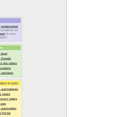
n
emplacement
connaissez ou
ent
où vous
lashé !
re
 laser
s Doppler
ce des radars
aventions
 sanctions
dars et auto
s automatiques
s radars
sseurs radars
 auto
 automobiles
t Permis