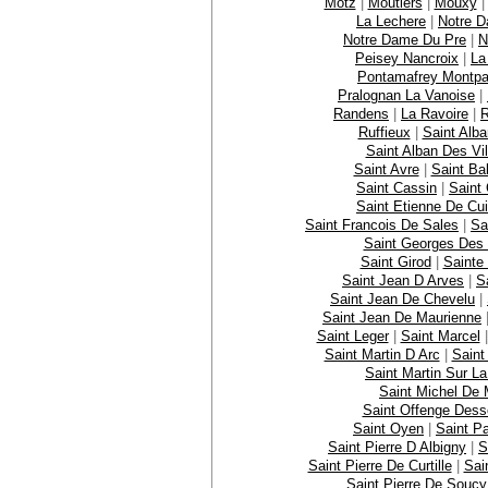
Motz
|
Moutiers
|
Mouxy
La Lechere
|
Notre D
Notre Dame Du Pre
|
N
Peisey Nancroix
|
La
Pontamafrey Montpa
Pralognan La Vanoise
|
Randens
|
La Ravoire
|
R
Ruffieux
|
Saint Alb
Saint Alban Des Vil
Saint Avre
|
Saint Ba
Saint Cassin
|
Saint 
Saint Etienne De Cu
Saint Francois De Sales
|
Sa
Saint Georges Des 
Saint Girod
|
Sainte
Saint Jean D Arves
|
S
Saint Jean De Chevelu
|
Saint Jean De Maurienne
Saint Leger
|
Saint Marcel
Saint Martin D Arc
|
Saint
Saint Martin Sur L
Saint Michel De 
Saint Offenge Des
Saint Oyen
|
Saint P
Saint Pierre D Albigny
|
S
Saint Pierre De Curtille
|
Sai
Saint Pierre De Soucy