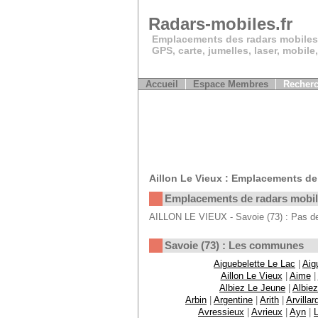
Radars-mobiles.fr
Emplacements des radars mobiles
GPS, carte, jumelles, laser, mobile
Accueil
Espace Membres
Recherc
Aillon Le Vieux : Emplacements de
Emplacements de radars mobi
AILLON LE VIEUX - Savoie (73) : Pas de
Savoie (73) : Les communes
Aiguebelette Le Lac
|
Aig
Aillon Le Vieux
|
Aime
|
Albiez Le Jeune
|
Albie
Arbin
|
Argentine
|
Arith
|
Arvillar
Avressieux
|
Avrieux
|
Ayn
|