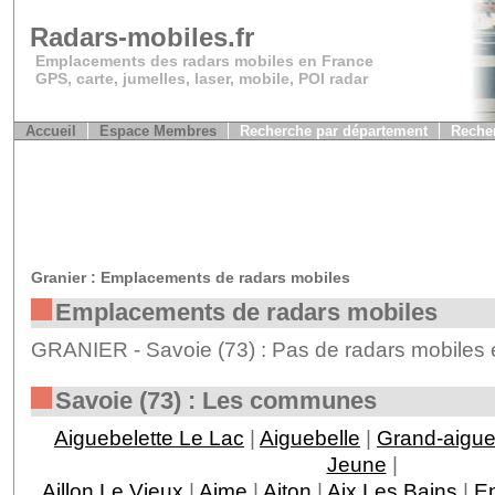
Radars-mobiles.fr
Emplacements des radars mobiles en France
GPS, carte, jumelles, laser, mobile, POI radar
Accueil
Espace Membres
Recherche par département
Recher
Granier : Emplacements de radars mobiles
Emplacements de radars mobiles
GRANIER - Savoie (73) : Pas de radars mobiles 
Savoie (73) : Les communes
Aiguebelette Le Lac
|
Aiguebelle
|
Grand-aigu
Jeune
|
Aillon Le Vieux
|
Aime
|
Aiton
|
Aix Les Bains
|
En