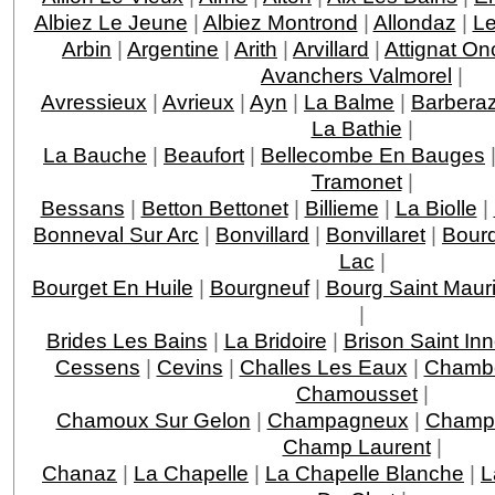
Albiez Le Jeune
|
Albiez Montrond
|
Allondaz
|
Le
Arbin
|
Argentine
|
Arith
|
Arvillard
|
Attignat On
Avanchers Valmorel
|
Avressieux
|
Avrieux
|
Ayn
|
La Balme
|
Barbera
La Bathie
|
La Bauche
|
Beaufort
|
Bellecombe En Bauges
Tramonet
|
Bessans
|
Betton Bettonet
|
Billieme
|
La Biolle
|
Bonneval Sur Arc
|
Bonvillard
|
Bonvillaret
|
Bour
Lac
|
Bourget En Huile
|
Bourgneuf
|
Bourg Saint Maur
|
Brides Les Bains
|
La Bridoire
|
Brison Saint In
Cessens
|
Cevins
|
Challes Les Eaux
|
Chamb
Chamousset
|
Chamoux Sur Gelon
|
Champagneux
|
Champa
Champ Laurent
|
Chanaz
|
La Chapelle
|
La Chapelle Blanche
|
L