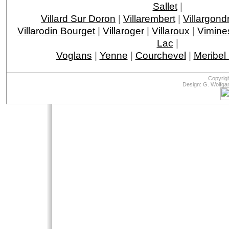
Sallet
|
Villard Sur Doron
|
Villarembert
|
Villargond
Villarodin Bourget
|
Villaroger
|
Villaroux
|
Vimine
Lac
|
Voglans
|
Yenne
|
Courchevel
|
Meribel
Copyrig
Design: G. Wolfga