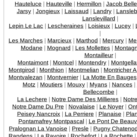
Hauteluce
|
Hauteville
|
Hermillon
|
Jacob Bell
Jarsy
|
Jongieux
|
Laissaud
|
Landry
|
Lansleb
Lanslevillard
|
Lepin Le Lac
|
Lescheraines
|
Loisieux
|
Lucey
|
|
Les Marches
|
Marcieux
|
Marthod
|
Mercury
|
Me
Modane
|
Mognard
|
Les Mollettes
|
Montagn
Montailleur
|
Montaimont
|
Montcel
|
Montendry
|
Montgella
Montgirod
|
Monthion
|
Montmelian
|
Montricher 
Montvalezan
|
Montvernier
|
La Motte En Bauges
Motz
|
Moutiers
|
Mouxy
|
Myans
|
Nances
|
Bellecombe
|
La Lechere
|
Notre Dame Des Millieres
|
Notr
Notre Dame Du Pre
|
Novalaise
|
Le Noyer
|
On
Peisey Nancroix
|
La Perriere
|
Planaise
|
Pla
Pontamafrey Montpascal
|
Le Pont De Beauv
Pralognan La Vanoise
|
Presle
|
Pugny Chateno
Randens
|
La Ravoire
|
Rochefort
|
La Rochette