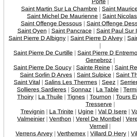
Porte
|
Saint Martin Sur La Chambre
|
Saint Mauric
Saint Michel De Maurienne
|
Saint Nicola
Saint Offenge Dessous
|
Saint Offenge Des
Saint Oyen
|
Saint Pancrace
|
Saint Paul Sur 
Saint Pierre D Albigny
|
Saint Pierre D Alvey
|
Sai
|
Saint Pierre De Curtille
|
Saint Pierre D Entrem
Genebroz
|
Saint Pierre De Soucy
|
Sainte Reine
|
Saint R
Saint Sorlin D Arves
|
Saint Sulpice
|
Saint T
Saint Vital
|
Salins Les Thermes
|
Seez
|
Serri
Sollieres Sardieres
|
Sonnaz
|
La Table
|
Term
Thoiry
|
La Thuile
|
Tignes
|
Tournon
|
Tours E
Tresserve
|
Trevignin
|
La Trinite
|
Ugine
|
Val D Isere
|
V
Valmeinier
|
Venthon
|
Verel De Montbel
|
Ver
Verneil
|
Verrens Arvey
|
Verthemex
|
Villard D Hery
|
Vi