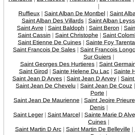
|
Ruffieux
|
Saint Alban De Montbel
|
Saint Alb
Saint Alban Des Villards
|
Saint Alban Leys
Saint Avre
|
Saint Baldoph
|
Saint Beron
|
Sain
Saint Cassin
|
Saint Christophe
|
Saint Colom
Saint Etienne De Cuines
|
Sainte Foy Tarenta
Saint Francois De Sales
|
Saint Francois Lon
Sur Guiers
|
Saint Georges Des Hurtieres
|
Saint Germai
Saint Girod
|
Sainte Helene Du Lac
|
Sainte 
Saint Jean D Arves
|
Saint Jean D Arvey
|
Saint
Saint Jean De Chevelu
|
Saint Jean De Couz
Porte
|
Saint Jean De Maurienne
|
Saint Jeoire Prieure
Denis
|
Saint Leger
|
Saint Marcel
|
Sainte Marie D Alv
Cuines
|
Saint Martin D Arc
|
Saint Martin De Belleville
|