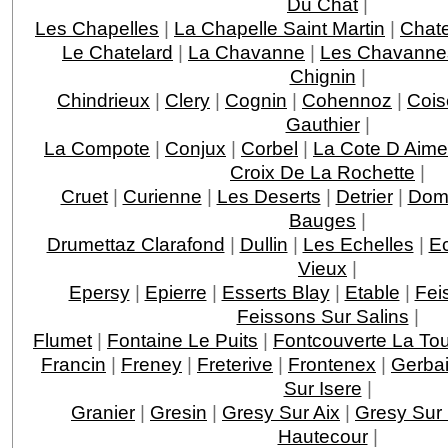
Du Chat
|
Les Chapelles
|
La Chapelle Saint Martin
|
Chat
Le Chatelard
|
La Chavanne
|
Les Chavanne
Chignin
|
Chindrieux
|
Clery
|
Cognin
|
Cohennoz
|
Cois
Gauthier
|
La Compote
|
Conjux
|
Corbel
|
La Cote D Aime
Croix De La Rochette
|
Cruet
|
Curienne
|
Les Deserts
|
Detrier
|
Dom
Bauges
|
Drumettaz Clarafond
|
Dullin
|
Les Echelles
|
E
Vieux
|
Epersy
|
Epierre
|
Esserts Blay
|
Etable
|
Fei
Feissons Sur Salins
|
Flumet
|
Fontaine Le Puits
|
Fontcouverte La Tou
Francin
|
Freney
|
Freterive
|
Frontenex
|
Gerba
Sur Isere
|
Granier
|
Gresin
|
Gresy Sur Aix
|
Gresy Sur 
Hautecour
|