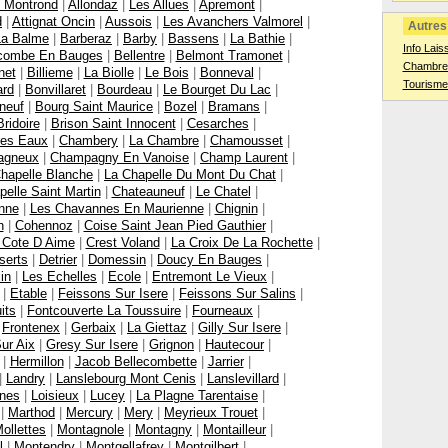
z Montrond
|
Allondaz
|
Les Allues
|
Apremont
|
d
|
Attignat Oncin
|
Aussois
|
Les Avanchers Valmorel
|
Autres 
La Balme
|
Barberaz
|
Barby
|
Bassens
|
La Bathie
|
Info Lais
ecombe En Bauges
|
Bellentre
|
Belmont Tramonet
|
Chambres
net
|
Billieme
|
La Biolle
|
Le Bois
|
Bonneval
|
Tourisme
ard
|
Bonvillaret
|
Bourdeau
|
Le Bourget Du Lac
|
neuf
|
Bourg Saint Maurice
|
Bozel
|
Bramans
|
Bridoire
|
Brison Saint Innocent
|
Cesarches
|
Les Eaux
|
Chambery
|
La Chambre
|
Chamousset
|
agneux
|
Champagny En Vanoise
|
Champ Laurent
|
hapelle Blanche
|
La Chapelle Du Mont Du Chat
|
elle Saint Martin
|
Chateauneuf
|
Le Chatel
|
nne
|
Les Chavannes En Maurienne
|
Chignin
|
n
|
Cohennoz
|
Coise Saint Jean Pied Gauthier
|
 Cote D Aime
|
Crest Voland
|
La Croix De La Rochette
|
serts
|
Detrier
|
Domessin
|
Doucy En Bauges
|
lin
|
Les Echelles
|
Ecole
|
Entremont Le Vieux
|
|
Etable
|
Feissons Sur Isere
|
Feissons Sur Salins
|
its
|
Fontcouverte La Toussuire
|
Fourneaux
|
|
Frontenex
|
Gerbaix
|
La Giettaz
|
Gilly Sur Isere
|
ur Aix
|
Gresy Sur Isere
|
Grignon
|
Hautecour
|
|
Hermillon
|
Jacob Bellecombette
|
Jarrier
|
|
Landry
|
Lanslebourg Mont Cenis
|
Lanslevillard
|
ines
|
Loisieux
|
Lucey
|
La Plagne Tarentaise
|
|
Marthod
|
Mercury
|
Mery
|
Meyrieux Trouet
|
ollettes
|
Montagnole
|
Montagny
|
Montailleur
|
l
|
Montendry
|
Montgellafrey
|
Montgilbert
|