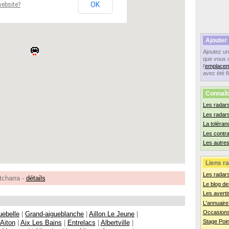
OK
website?
Ajouter
Ajoutez u
que vous 
l'
emplacem
avez été f
Connaît
Les radars
Les radar
La toléran
Les contr
Les autres
Liens ra
Les radar
tcharra -
détails
Le blog de
Les averti
L'annuaire
Occasions
uebelle
|
Grand-aigueblanche
|
Aillon Le Jeune
|
Stage Poin
Aiton
|
Aix Les Bains
|
Entrelacs
|
Albertville
|