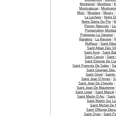
Montgirod
|
Monthion
|
M
Montvalezan
|
Montverni
Motz
|
Moutiers
|
Mouxy
La Lechere
|
Notre D
Notre Dame Du Pre
|
N
Peisey Nancroix
|
La
Pontamafrey Montpa
Pralognan La Vanoise
|
Randens
|
La Ravoire
|
R
Ruffieux
|
Saint Alb
Saint Alban Des Vil
Saint Avre
|
Saint Ba
Saint Cassin
|
Saint 
Saint Etienne De Cu
Saint Francois De Sales
|
Sa
Saint Georges Des 
Saint Girod
|
Sainte
Saint Jean D Arves
|
S
Saint Jean De Chevelu
|
Saint Jean De Maurienne
Saint Leger
|
Saint Marcel
Saint Martin D Arc
|
Saint
Saint Martin Sur L
Saint Michel De 
Saint Offenge Des
Saint Oyen
|
Saint P