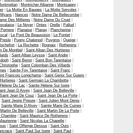
ontmelian
|
Montricher Albanne
|
Montsapey
|
er
|
La Motte En Bauges
|
La Motte Servolex
|
|
Myans
|
Nances
|
Notre Dame De Bellecombe
|
ame Des Millieres
|
Notre Dame Du Cruet
|
ovalaise
|
Le Noyer
|
Ontex
|
Orelle
|
Pallud
|
 Perriere
|
Planaise
|
Planay
|
Plancherine
|
scal
|
Le Pont De Beauvoisin
|
Le Pontet
|
Presle
|
Pugny Chatenod
|
Puygros
|
Queige
|
ochefort
|
La Rochette
|
Rognaix
|
Rotherens
|
an De Montbel
|
Saint Alban Des Hurtieres
|
lards
|
Saint Alban Leysse
|
Saint Andre
|
ldoph
|
Saint Beron
|
Saint Bon Tarentaise
|
Christophe
|
Saint Colomban Des Villards
|
ines
|
Sainte Foy Tarentaise
|
Saint Franc
|
int Francois Longchamp
|
Saint Genix Sur Guiers
|
Hurtieres
|
Saint Germain La Chambotte
|
 Helene Du Lac
|
Sainte Helene Sur Isere
|
aint Jean D Arvey
|
Saint Jean De Belleville
|
Saint Jean De Couz
|
Saint Jean De La Porte
|
|
Saint Jeoire Prieure
|
Saint Julien Mont Denis
|
|
Sainte Marie D Alvey
|
Sainte Marie De Cuines
|
 Martin De Belleville
|
Saint Martin De La Porte
|
a Chambre
|
Saint Maurice De Rotherens
|
Maurienne
|
Saint Nicolas La Chapelle
|
sous
|
Saint Offenge Dessus
|
Saint Ours
|
ancrace
|
Saint Paul Sur Isere
|
Saint Paul
|