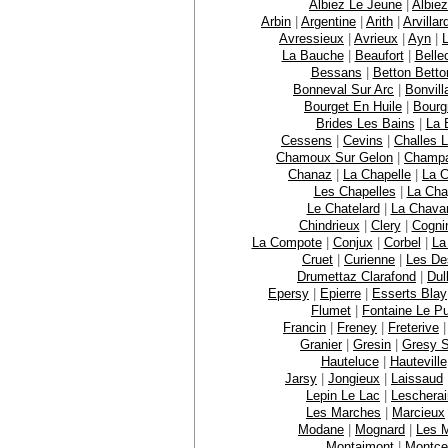
Albiez Le Jeune
|
Albie
Arbin
|
Argentine
|
Arith
|
Arvillar
Avressieux
|
Avrieux
|
Ayn
|
La Bauche
|
Beaufort
|
Bell
Bessans
|
Betton Betto
Bonneval Sur Arc
|
Bonvill
Bourget En Huile
|
Bourg
Brides Les Bains
|
La 
Cessens
|
Cevins
|
Challes 
Chamoux Sur Gelon
|
Champ
Chanaz
|
La Chapelle
|
La C
Les Chapelles
|
La Chap
Le Chatelard
|
La Chava
Chindrieux
|
Clery
|
Cogni
La Compote
|
Conjux
|
Corbel
|
La
Cruet
|
Curienne
|
Les De
Drumettaz Clarafond
|
Dul
Epersy
|
Epierre
|
Esserts Blay
Flumet
|
Fontaine Le Pu
Francin
|
Freney
|
Freterive
Granier
|
Gresin
|
Gresy S
Hauteluce
|
Hauteville
Jarsy
|
Jongieux
|
Laissaud
Lepin Le Lac
|
Leschera
Les Marches
|
Marcieux
Modane
|
Mognard
|
Les M
Montaimont
|
Montce