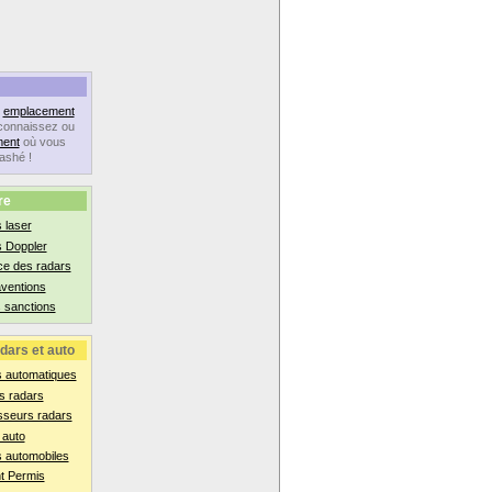
n
emplacement
connaissez ou
ent
où vous
lashé !
re
 laser
s Doppler
ce des radars
aventions
 sanctions
dars et auto
s automatiques
s radars
sseurs radars
 auto
 automobiles
t Permis