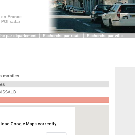
 en France
, POI radar
he par département
Recherche par route
Recherche par ville
s mobiles
les
 LAISSAUD
t load Google Maps correctly.