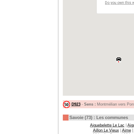
Do you own this 
D923
-
Sens :
Montmélian vers Pon
Savoie (73) : Les communes
Aiguebelette Le Lac
|
Aig
Aillon Le Vieux
|
Aime
|