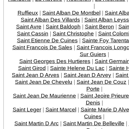
|
Ruffieux
|
Saint Alban De Montbel
|
Saint Alb
Saint Alban Des Villards
|
Saint Alban Leys
Saint Avre
|
Saint Baldoph
|
Saint Beron
|
Sain
Saint Cassin
|
Saint Christophe
|
Saint Colom
Saint Etienne De Cuines
|
Sainte Foy Tarenta
Saint Francois De Sales
|
Saint Francois Lon
Sur Guiers
|
Saint Georges Des Hurtieres
|
Saint Germai
Saint Girod
|
Sainte Helene Du Lac
|
Sainte 
Saint Jean D Arves
|
Saint Jean D Arvey
|
Saint
Saint Jean De Chevelu
|
Saint Jean De Couz
Porte
|
Saint Jean De Maurienne
|
Saint Jeoire Prieure
Denis
|
Saint Leger
|
Saint Marcel
|
Sainte Marie D Alv
Cuines
|
Saint Martin D Arc
|
Saint Martin De Belleville
|