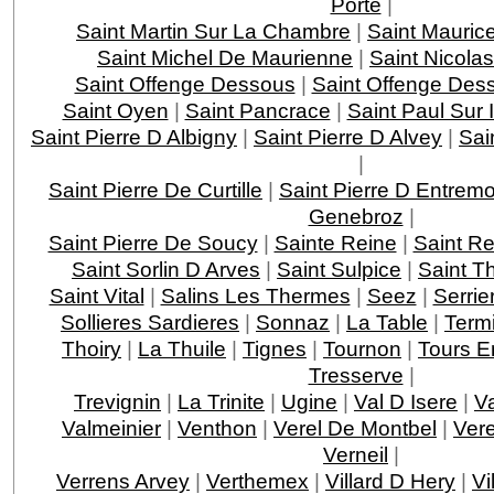
Porte
|
Saint Martin Sur La Chambre
|
Saint Mauric
Saint Michel De Maurienne
|
Saint Nicola
Saint Offenge Dessous
|
Saint Offenge Des
Saint Oyen
|
Saint Pancrace
|
Saint Paul Sur 
Saint Pierre D Albigny
|
Saint Pierre D Alvey
|
Sai
|
Saint Pierre De Curtille
|
Saint Pierre D Entrem
Genebroz
|
Saint Pierre De Soucy
|
Sainte Reine
|
Saint R
Saint Sorlin D Arves
|
Saint Sulpice
|
Saint T
Saint Vital
|
Salins Les Thermes
|
Seez
|
Serri
Sollieres Sardieres
|
Sonnaz
|
La Table
|
Term
Thoiry
|
La Thuile
|
Tignes
|
Tournon
|
Tours E
Tresserve
|
Trevignin
|
La Trinite
|
Ugine
|
Val D Isere
|
V
Valmeinier
|
Venthon
|
Verel De Montbel
|
Ver
Verneil
|
Verrens Arvey
|
Verthemex
|
Villard D Hery
|
Vi