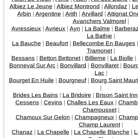
Albiez Le Jeune
|
Albiez Montrond
|
Allondaz
|
Le
Arbin
|
Argentine
|
Arith
|
Arvillard
|
Attignat On
Avanchers Valmorel
|
Avressieux
|
Avrieux
|
Ayn
|
La Balme
|
Barbera
La Bathie
|
La Bauche
|
Beaufort
|
Bellecombe En Bauges
Tramonet
|
Bessans
|
Betton Bettonet
|
Billieme
|
La Biolle
|
Bonneval Sur Arc
|
Bonvillard
|
Bonvillaret
|
Bour
Lac
|
Bourget En Huile
|
Bourgneuf
|
Bourg Saint Maur
|
Brides Les Bains
|
La Bridoire
|
Brison Saint In
Cessens
|
Cevins
|
Challes Les Eaux
|
Chamb
Chamousset
|
Chamoux Sur Gelon
|
Champagneux
|
Champa
Champ Laurent
|
Chanaz
|
La Chapelle
|
La Chapelle Blanche
|
L