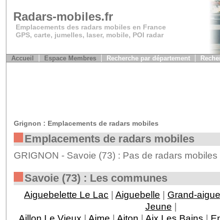
Radars-mobiles.fr
Emplacements des radars mobiles en France
GPS, carte, jumelles, laser, mobile, POI radar
Accueil
Espace Membres
Recherche par département
Recher
Grignon : Emplacements de radars mobiles
Emplacements de radars mobiles
GRIGNON - Savoie (73) : Pas de radars mobiles 
Savoie (73) : Les communes
Aiguebelette Le Lac
|
Aiguebelle
|
Grand-aigu
Jeune
|
Aillon Le Vieux
|
Aime
|
Aiton
|
Aix Les Bains
|
En