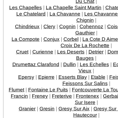
Du Chat
|
Les Chapelles
|
La Chapelle Saint Martin
|
Chat
Le Chatelard
|
La Chavanne
|
Les Chavanne
Chignin
|
Chindrieux
|
Clery
|
Cognin
|
Cohennoz
|
Cois
Gauthier
|
La Compote
|
Conjux
|
Corbel
|
La Cote D Aime
Croix De La Rochette
|
Cruet
|
Curienne
|
Les Deserts
|
Detrier
|
Dom
Bauges
|
Drumettaz Clarafond
|
Dullin
|
Les Echelles
|
E
Vieux
|
Epersy
|
Epierre
|
Esserts Blay
|
Etable
|
Fei
Feissons Sur Salins
|
Flumet
|
Fontaine Le Puits
|
Fontcouverte La Tou
Francin
|
Freney
|
Freterive
|
Frontenex
|
Gerba
Sur Isere
|
Granier
|
Gresin
|
Gresy Sur Aix
|
Gresy Sur 
Hautecour
|