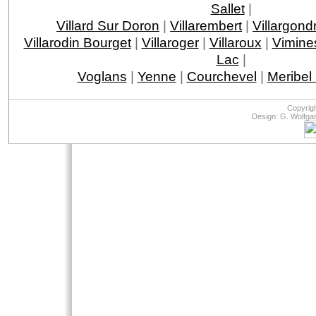
Sallet
|
Villard Sur Doron
|
Villarembert
|
Villargond
Villarodin Bourget
|
Villaroger
|
Villaroux
|
Vimine
Lac
|
Voglans
|
Yenne
|
Courchevel
|
Meribel
Copyrig
Design: G. Wolfga