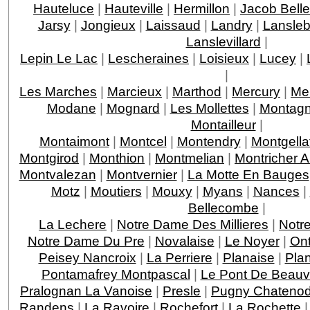
Hauteluce
|
Hauteville
|
Hermillon
|
Jacob Bell
Jarsy
|
Jongieux
|
Laissaud
|
Landry
|
Lansleb
Lanslevillard
|
Lepin Le Lac
|
Lescheraines
|
Loisieux
|
Lucey
|
|
Les Marches
|
Marcieux
|
Marthod
|
Mercury
|
Me
Modane
|
Mognard
|
Les Mollettes
|
Montagn
Montailleur
|
Montaimont
|
Montcel
|
Montendry
|
Montgella
Montgirod
|
Monthion
|
Montmelian
|
Montricher 
Montvalezan
|
Montvernier
|
La Motte En Bauges
Motz
|
Moutiers
|
Mouxy
|
Myans
|
Nances
|
Bellecombe
|
La Lechere
|
Notre Dame Des Millieres
|
Notr
Notre Dame Du Pre
|
Novalaise
|
Le Noyer
|
On
Peisey Nancroix
|
La Perriere
|
Planaise
|
Pla
Pontamafrey Montpascal
|
Le Pont De Beauv
Pralognan La Vanoise
|
Presle
|
Pugny Chateno
Randens
|
La Ravoire
|
Rochefort
|
La Rochette