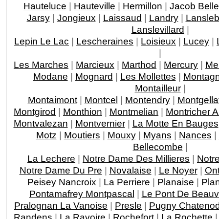
Hauteluce
|
Hauteville
|
Hermillon
|
Jacob Bell
Jarsy
|
Jongieux
|
Laissaud
|
Landry
|
Lansleb
Lanslevillard
|
Lepin Le Lac
|
Lescheraines
|
Loisieux
|
Lucey
|
|
Les Marches
|
Marcieux
|
Marthod
|
Mercury
|
Me
Modane
|
Mognard
|
Les Mollettes
|
Montagn
Montailleur
|
Montaimont
|
Montcel
|
Montendry
|
Montgella
Montgirod
|
Monthion
|
Montmelian
|
Montricher 
Montvalezan
|
Montvernier
|
La Motte En Bauges
Motz
|
Moutiers
|
Mouxy
|
Myans
|
Nances
|
Bellecombe
|
La Lechere
|
Notre Dame Des Millieres
|
Notr
Notre Dame Du Pre
|
Novalaise
|
Le Noyer
|
On
Peisey Nancroix
|
La Perriere
|
Planaise
|
Pla
Pontamafrey Montpascal
|
Le Pont De Beauv
Pralognan La Vanoise
|
Presle
|
Pugny Chateno
Randens
|
La Ravoire
|
Rochefort
|
La Rochette