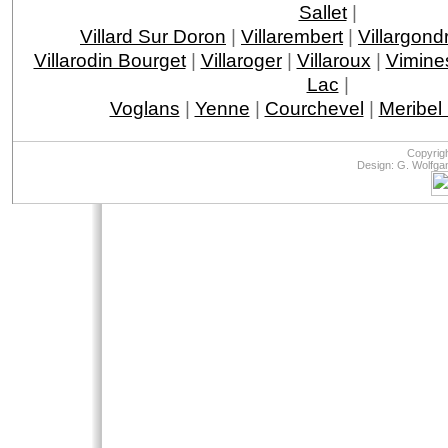
Sallet
|
Villard Sur Doron
|
Villarembert
|
Villargond
Villarodin Bourget
|
Villaroger
|
Villaroux
|
Vimine
Lac
|
Voglans
|
Yenne
|
Courchevel
|
Meribel
Copyrig
Design: G. Wolfga