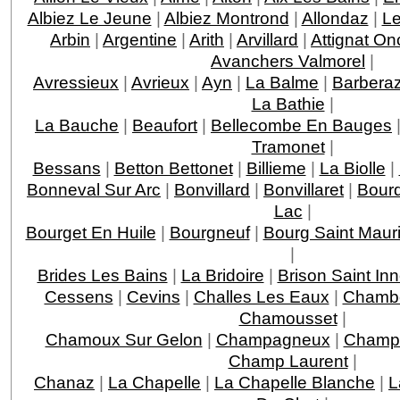
Albiez Le Jeune
|
Albiez Montrond
|
Allondaz
|
Le
Arbin
|
Argentine
|
Arith
|
Arvillard
|
Attignat On
Avanchers Valmorel
|
Avressieux
|
Avrieux
|
Ayn
|
La Balme
|
Barbera
La Bathie
|
La Bauche
|
Beaufort
|
Bellecombe En Bauges
Tramonet
|
Bessans
|
Betton Bettonet
|
Billieme
|
La Biolle
|
Bonneval Sur Arc
|
Bonvillard
|
Bonvillaret
|
Bour
Lac
|
Bourget En Huile
|
Bourgneuf
|
Bourg Saint Maur
|
Brides Les Bains
|
La Bridoire
|
Brison Saint In
Cessens
|
Cevins
|
Challes Les Eaux
|
Chamb
Chamousset
|
Chamoux Sur Gelon
|
Champagneux
|
Champa
Champ Laurent
|
Chanaz
|
La Chapelle
|
La Chapelle Blanche
|
L