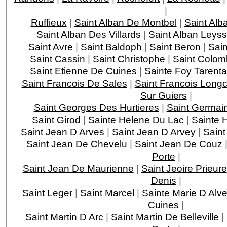
|
Ruffieux
|
Saint Alban De Montbel
|
Saint Alb
Saint Alban Des Villards
|
Saint Alban Leys
Saint Avre
|
Saint Baldoph
|
Saint Beron
|
Sain
Saint Cassin
|
Saint Christophe
|
Saint Colom
Saint Etienne De Cuines
|
Sainte Foy Tarenta
Saint Francois De Sales
|
Saint Francois Lon
Sur Guiers
|
Saint Georges Des Hurtieres
|
Saint Germai
Saint Girod
|
Sainte Helene Du Lac
|
Sainte 
Saint Jean D Arves
|
Saint Jean D Arvey
|
Saint
Saint Jean De Chevelu
|
Saint Jean De Couz
Porte
|
Saint Jean De Maurienne
|
Saint Jeoire Prieure
Denis
|
Saint Leger
|
Saint Marcel
|
Sainte Marie D Alv
Cuines
|
Saint Martin D Arc
|
Saint Martin De Belleville
|