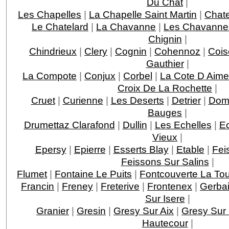
Du Chat
|
Les Chapelles
|
La Chapelle Saint Martin
|
Chat
Le Chatelard
|
La Chavanne
|
Les Chavanne
Chignin
|
Chindrieux
|
Clery
|
Cognin
|
Cohennoz
|
Cois
Gauthier
|
La Compote
|
Conjux
|
Corbel
|
La Cote D Aime
Croix De La Rochette
|
Cruet
|
Curienne
|
Les Deserts
|
Detrier
|
Dom
Bauges
|
Drumettaz Clarafond
|
Dullin
|
Les Echelles
|
E
Vieux
|
Epersy
|
Epierre
|
Esserts Blay
|
Etable
|
Fei
Feissons Sur Salins
|
Flumet
|
Fontaine Le Puits
|
Fontcouverte La Tou
Francin
|
Freney
|
Freterive
|
Frontenex
|
Gerba
Sur Isere
|
Granier
|
Gresin
|
Gresy Sur Aix
|
Gresy Sur 
Hautecour
|