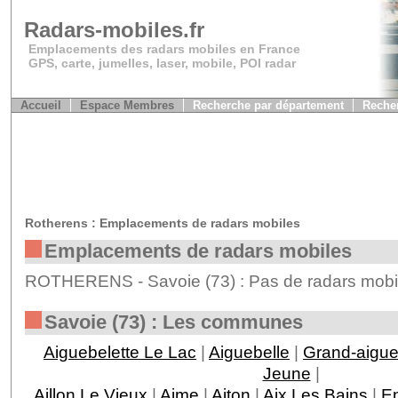
Radars-mobiles.fr
Emplacements des radars mobiles en France
GPS, carte, jumelles, laser, mobile, POI radar
Accueil
Espace Membres
Recherche par département
Recher
Rotherens : Emplacements de radars mobiles
Emplacements de radars mobiles
ROTHERENS - Savoie (73) : Pas de radars mobil
Savoie (73) : Les communes
Aiguebelette Le Lac
|
Aiguebelle
|
Grand-aigu
Jeune
|
Aillon Le Vieux
|
Aime
|
Aiton
|
Aix Les Bains
|
En