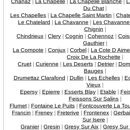
Chanaz
|
La Chapelle
|
La Chapelle Blanche
|
L
Du Chat
|
Les Chapelles
|
La Chapelle Saint Martin
|
Chat
Le Chatelard
|
La Chavanne
|
Les Chavanne
Chignin
|
Chindrieux
|
Clery
|
Cognin
|
Cohennoz
|
Cois
Gauthier
|
La Compote
|
Conjux
|
Corbel
|
La Cote D Aime
Croix De La Rochette
|
Cruet
|
Curienne
|
Les Deserts
|
Detrier
|
Dom
Bauges
|
Drumettaz Clarafond
|
Dullin
|
Les Echelles
|
E
Vieux
|
Epersy
|
Epierre
|
Esserts Blay
|
Etable
|
Fei
Feissons Sur Salins
|
Flumet
|
Fontaine Le Puits
|
Fontcouverte La Tou
Francin
|
Freney
|
Freterive
|
Frontenex
|
Gerba
Sur Isere
|
Granier
|
Gresin
|
Gresy Sur Aix
|
Gresy Sur 