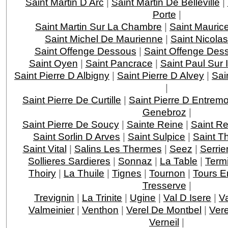
Saint Martin D Arc
|
Saint Martin De Belleville
|
Porte
|
Saint Martin Sur La Chambre
|
Saint Mauric
Saint Michel De Maurienne
|
Saint Nicola
Saint Offenge Dessous
|
Saint Offenge Des
Saint Oyen
|
Saint Pancrace
|
Saint Paul Sur 
Saint Pierre D Albigny
|
Saint Pierre D Alvey
|
Sai
|
Saint Pierre De Curtille
|
Saint Pierre D Entrem
Genebroz
|
Saint Pierre De Soucy
|
Sainte Reine
|
Saint R
Saint Sorlin D Arves
|
Saint Sulpice
|
Saint T
Saint Vital
|
Salins Les Thermes
|
Seez
|
Serri
Sollieres Sardieres
|
Sonnaz
|
La Table
|
Term
Thoiry
|
La Thuile
|
Tignes
|
Tournon
|
Tours E
Tresserve
|
Trevignin
|
La Trinite
|
Ugine
|
Val D Isere
|
V
Valmeinier
|
Venthon
|
Verel De Montbel
|
Ver
Verneil
|