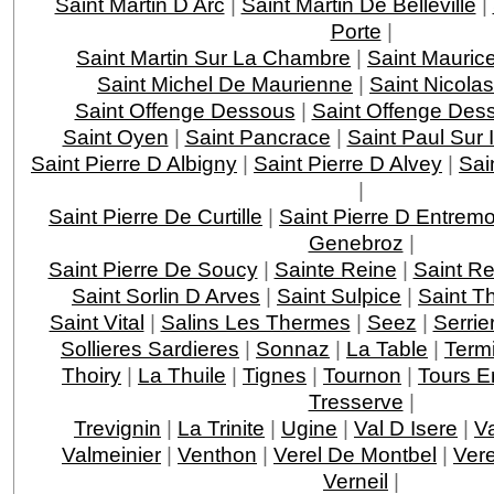
Saint Martin D Arc
|
Saint Martin De Belleville
|
Porte
|
Saint Martin Sur La Chambre
|
Saint Mauric
Saint Michel De Maurienne
|
Saint Nicola
Saint Offenge Dessous
|
Saint Offenge Des
Saint Oyen
|
Saint Pancrace
|
Saint Paul Sur 
Saint Pierre D Albigny
|
Saint Pierre D Alvey
|
Sai
|
Saint Pierre De Curtille
|
Saint Pierre D Entrem
Genebroz
|
Saint Pierre De Soucy
|
Sainte Reine
|
Saint R
Saint Sorlin D Arves
|
Saint Sulpice
|
Saint T
Saint Vital
|
Salins Les Thermes
|
Seez
|
Serri
Sollieres Sardieres
|
Sonnaz
|
La Table
|
Term
Thoiry
|
La Thuile
|
Tignes
|
Tournon
|
Tours E
Tresserve
|
Trevignin
|
La Trinite
|
Ugine
|
Val D Isere
|
V
Valmeinier
|
Venthon
|
Verel De Montbel
|
Ver
Verneil
|