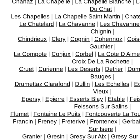
Chanaz
|
La Chapelle
|
La Chapelle Blanche
|
L
Du Chat
|
Les Chapelles
|
La Chapelle Saint Martin
|
Chat
Le Chatelard
|
La Chavanne
|
Les Chavanne
Chignin
|
Chindrieux
|
Clery
|
Cognin
|
Cohennoz
|
Cois
Gauthier
|
La Compote
|
Conjux
|
Corbel
|
La Cote D Aime
Croix De La Rochette
|
Cruet
|
Curienne
|
Les Deserts
|
Detrier
|
Dom
Bauges
|
Drumettaz Clarafond
|
Dullin
|
Les Echelles
|
E
Vieux
|
Epersy
|
Epierre
|
Esserts Blay
|
Etable
|
Fei
Feissons Sur Salins
|
Flumet
|
Fontaine Le Puits
|
Fontcouverte La Tou
Francin
|
Freney
|
Freterive
|
Frontenex
|
Gerba
Sur Isere
|
Granier
|
Gresin
|
Gresy Sur Aix
|
Gresy Sur 