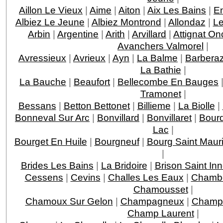
Aillon Le Vieux
|
Aime
|
Aiton
|
Aix Les Bains
|
En
Albiez Le Jeune
|
Albiez Montrond
|
Allondaz
|
Le
Arbin
|
Argentine
|
Arith
|
Arvillard
|
Attignat On
Avanchers Valmorel
|
Avressieux
|
Avrieux
|
Ayn
|
La Balme
|
Barbera
La Bathie
|
La Bauche
|
Beaufort
|
Bellecombe En Bauges
Tramonet
|
Bessans
|
Betton Bettonet
|
Billieme
|
La Biolle
|
Bonneval Sur Arc
|
Bonvillard
|
Bonvillaret
|
Bour
Lac
|
Bourget En Huile
|
Bourgneuf
|
Bourg Saint Maur
|
Brides Les Bains
|
La Bridoire
|
Brison Saint In
Cessens
|
Cevins
|
Challes Les Eaux
|
Chamb
Chamousset
|
Chamoux Sur Gelon
|
Champagneux
|
Champa
Champ Laurent
|