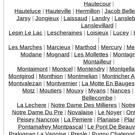
Hautecour
|
Hauteluce
|
Hauteville
|
Hermillon
|
Jacob Bell
Jarsy
|
Jongieux
|
Laissaud
|
Landry
|
Lansleb
Lanslevillard
|
Lepin Le Lac
|
Lescheraines
|
Loisieux
|
Lucey
|
|
Les Marches
|
Marcieux
|
Marthod
|
Mercury
|
Me
Modane
|
Mognard
|
Les Mollettes
|
Montagn
Montailleur
|
Montaimont
|
Montcel
|
Montendry
|
Montgella
Montgirod
|
Monthion
|
Montmelian
|
Montricher 
Montvalezan
|
Montvernier
|
La Motte En Bauges
Motz
|
Moutiers
|
Mouxy
|
Myans
|
Nances
|
Bellecombe
|
La Lechere
|
Notre Dame Des Millieres
|
Notr
Notre Dame Du Pre
|
Novalaise
|
Le Noyer
|
On
Peisey Nancroix
|
La Perriere
|
Planaise
|
Pla
Pontamafrey Montpascal
|
Le Pont De Beauv
Pralognan La Vanoise
|
Presle
|
Pugny Chateno