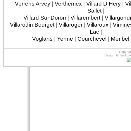
Verrens Arvey
|
Verthemex
|
Villard D Hery
|
Vi
Sallet
|
Villard Sur Doron
|
Villarembert
|
Villargond
Villarodin Bourget
|
Villaroger
|
Villaroux
|
Vimine
Lac
|
Voglans
|
Yenne
|
Courchevel
|
Meribel
Copyrig
Design: G. Wolfga