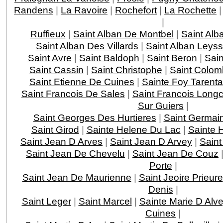
Randens
|
La Ravoire
|
Rochefort
|
La Rochette
|
Ruffieux
|
Saint Alban De Montbel
|
Saint Alb
Saint Alban Des Villards
|
Saint Alban Leys
Saint Avre
|
Saint Baldoph
|
Saint Beron
|
Sain
Saint Cassin
|
Saint Christophe
|
Saint Colom
Saint Etienne De Cuines
|
Sainte Foy Tarenta
Saint Francois De Sales
|
Saint Francois Lon
Sur Guiers
|
Saint Georges Des Hurtieres
|
Saint Germai
Saint Girod
|
Sainte Helene Du Lac
|
Sainte 
Saint Jean D Arves
|
Saint Jean D Arvey
|
Saint
Saint Jean De Chevelu
|
Saint Jean De Couz
Porte
|
Saint Jean De Maurienne
|
Saint Jeoire Prieure
Denis
|
Saint Leger
|
Saint Marcel
|
Sainte Marie D Alv
Cuines
|