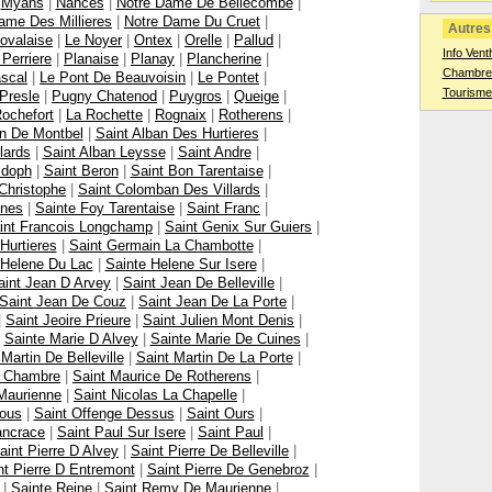
|
Myans
|
Nances
|
Notre Dame De Bellecombe
|
ame Des Millieres
|
Notre Dame Du Cruet
|
Autres 
ovalaise
|
Le Noyer
|
Ontex
|
Orelle
|
Pallud
|
Info Vent
 Perriere
|
Planaise
|
Planay
|
Plancherine
|
Chambres
scal
|
Le Pont De Beauvoisin
|
Le Pontet
|
Tourisme
Presle
|
Pugny Chatenod
|
Puygros
|
Queige
|
ochefort
|
La Rochette
|
Rognaix
|
Rotherens
|
an De Montbel
|
Saint Alban Des Hurtieres
|
lards
|
Saint Alban Leysse
|
Saint Andre
|
ldoph
|
Saint Beron
|
Saint Bon Tarentaise
|
Christophe
|
Saint Colomban Des Villards
|
ines
|
Sainte Foy Tarentaise
|
Saint Franc
|
int Francois Longchamp
|
Saint Genix Sur Guiers
|
Hurtieres
|
Saint Germain La Chambotte
|
 Helene Du Lac
|
Sainte Helene Sur Isere
|
aint Jean D Arvey
|
Saint Jean De Belleville
|
Saint Jean De Couz
|
Saint Jean De La Porte
|
|
Saint Jeoire Prieure
|
Saint Julien Mont Denis
|
|
Sainte Marie D Alvey
|
Sainte Marie De Cuines
|
 Martin De Belleville
|
Saint Martin De La Porte
|
a Chambre
|
Saint Maurice De Rotherens
|
Maurienne
|
Saint Nicolas La Chapelle
|
sous
|
Saint Offenge Dessus
|
Saint Ours
|
ancrace
|
Saint Paul Sur Isere
|
Saint Paul
|
aint Pierre D Alvey
|
Saint Pierre De Belleville
|
nt Pierre D Entremont
|
Saint Pierre De Genebroz
|
|
Sainte Reine
|
Saint Remy De Maurienne
|