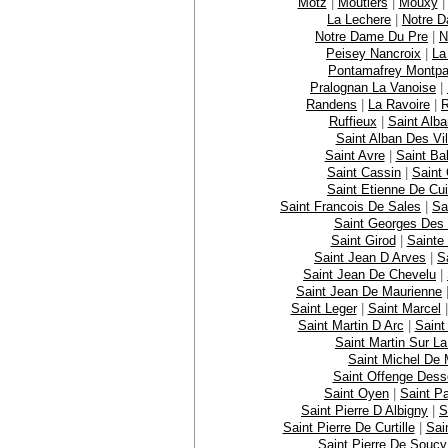
Motz
|
Moutiers
|
Mouxy
La Lechere
|
Notre D
Notre Dame Du Pre
|
N
Peisey Nancroix
|
La
Pontamafrey Montpa
Pralognan La Vanoise
|
Randens
|
La Ravoire
|
R
Ruffieux
|
Saint Alb
Saint Alban Des Vil
Saint Avre
|
Saint Ba
Saint Cassin
|
Saint 
Saint Etienne De Cu
Saint Francois De Sales
|
Sa
Saint Georges Des 
Saint Girod
|
Sainte
Saint Jean D Arves
|
S
Saint Jean De Chevelu
|
Saint Jean De Maurienne
Saint Leger
|
Saint Marcel
Saint Martin D Arc
|
Saint
Saint Martin Sur L
Saint Michel De 
Saint Offenge Des
Saint Oyen
|
Saint P
Saint Pierre D Albigny
|
S
Saint Pierre De Curtille
|
Sai
Saint Pierre De Soucy