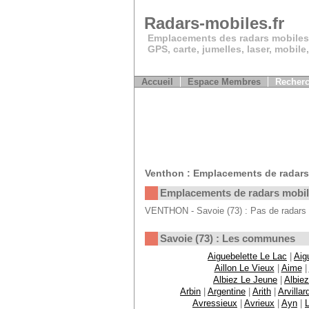
Radars-mobiles.fr
Emplacements des radars mobiles
GPS, carte, jumelles, laser, mobile
Accueil
Espace Membres
Recherc
Venthon : Emplacements de radars
Emplacements de radars mobi
VENTHON - Savoie (73) : Pas de radars 
Savoie (73) : Les communes
Aiguebelette Le Lac
|
Aig
Aillon Le Vieux
|
Aime
|
Albiez Le Jeune
|
Albie
Arbin
|
Argentine
|
Arith
|
Arvillar
Avressieux
|
Avrieux
|
Ayn
|