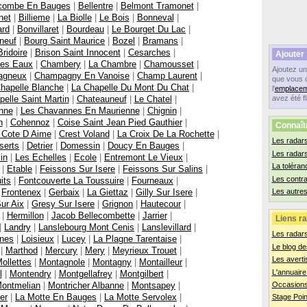
ecombe En Bauges
|
Bellentre
|
Belmont Tramonet
|
net
|
Billieme
|
La Biolle
|
Le Bois
|
Bonneval
|
ard
|
Bonvillaret
|
Bourdeau
|
Le Bourget Du Lac
|
neuf
|
Bourg Saint Maurice
|
Bozel
|
Bramans
|
Bridoire
|
Brison Saint Innocent
|
Cesarches
|
Ajouter
Les Eaux
|
Chambery
|
La Chambre
|
Chamousset
|
Ajoutez u
agneux
|
Champagny En Vanoise
|
Champ Laurent
|
que vous 
hapelle Blanche
|
La Chapelle Du Mont Du Chat
|
l'
emplacem
elle Saint Martin
|
Chateauneuf
|
Le Chatel
|
avez été f
nne
|
Les Chavannes En Maurienne
|
Chignin
|
n
|
Cohennoz
|
Coise Saint Jean Pied Gauthier
|
Connaît
 Cote D Aime
|
Crest Voland
|
La Croix De La Rochette
|
Les radars
serts
|
Detrier
|
Domessin
|
Doucy En Bauges
|
Les radar
lin
|
Les Echelles
|
Ecole
|
Entremont Le Vieux
|
La toléran
|
Etable
|
Feissons Sur Isere
|
Feissons Sur Salins
|
Les contr
its
|
Fontcouverte La Toussuire
|
Fourneaux
|
|
Frontenex
|
Gerbaix
|
La Giettaz
|
Gilly Sur Isere
|
Les autres
ur Aix
|
Gresy Sur Isere
|
Grignon
|
Hautecour
|
|
Hermillon
|
Jacob Bellecombette
|
Jarrier
|
Liens ra
|
Landry
|
Lanslebourg Mont Cenis
|
Lanslevillard
|
Les radar
ines
|
Loisieux
|
Lucey
|
La Plagne Tarentaise
|
Le blog de
|
Marthod
|
Mercury
|
Mery
|
Meyrieux Trouet
|
Les averti
ollettes
|
Montagnole
|
Montagny
|
Montailleur
|
L'annuaire
l
|
Montendry
|
Montgellafrey
|
Montgilbert
|
ontmelian
|
Montricher Albanne
|
Montsapey
|
Occasions
er
|
La Motte En Bauges
|
La Motte Servolex
|
Stage Poin