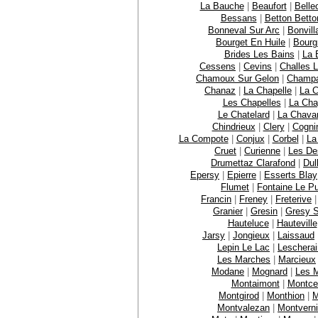
La Bauche
|
Beaufort
|
Bell
Bessans
|
Betton Betto
Bonneval Sur Arc
|
Bonvill
Bourget En Huile
|
Bourg
Brides Les Bains
|
La 
Cessens
|
Cevins
|
Challes 
Chamoux Sur Gelon
|
Champ
Chanaz
|
La Chapelle
|
La C
Les Chapelles
|
La Chap
Le Chatelard
|
La Chava
Chindrieux
|
Clery
|
Cogni
La Compote
|
Conjux
|
Corbel
|
La
Cruet
|
Curienne
|
Les De
Drumettaz Clarafond
|
Dul
Epersy
|
Epierre
|
Esserts Blay
Flumet
|
Fontaine Le Pu
Francin
|
Freney
|
Freterive
Granier
|
Gresin
|
Gresy S
Hauteluce
|
Hauteville
Jarsy
|
Jongieux
|
Laissaud
Lepin Le Lac
|
Leschera
Les Marches
|
Marcieux
Modane
|
Mognard
|
Les M
Montaimont
|
Montce
Montgirod
|
Monthion
|
M
Montvalezan
|
Montverni