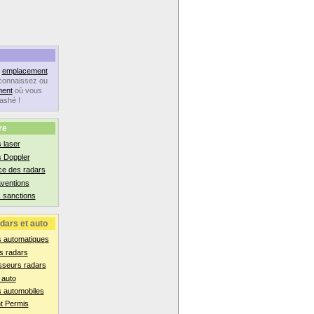
n
emplacement
connaissez ou
ent
où vous
lashé !
re
 laser
s Doppler
ce des radars
aventions
 sanctions
dars et auto
s automatiques
s radars
sseurs radars
 auto
 automobiles
t Permis