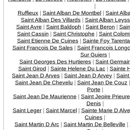
|
Ruffieux
|
Saint Alban De Montbel
|
Saint Alb
Saint Alban Des Villards
|
Saint Alban Leys
Saint Avre
|
Saint Baldoph
|
Saint Beron
|
Sain
Saint Cassin
|
Saint Christophe
|
Saint Colom
Saint Etienne De Cuines
|
Sainte Foy Tarenta
Saint Francois De Sales
|
Saint Francois Lon
Sur Guiers
|
Saint Georges Des Hurtieres
|
Saint Germai
Saint Girod
|
Sainte Helene Du Lac
|
Sainte 
Saint Jean D Arves
|
Saint Jean D Arvey
|
Saint
Saint Jean De Chevelu
|
Saint Jean De Couz
Porte
|
Saint Jean De Maurienne
|
Saint Jeoire Prieure
Denis
|
Saint Leger
|
Saint Marcel
|
Sainte Marie D Alv
Cuines
|
Saint Martin D Arc
|
Saint Martin De Belleville
|