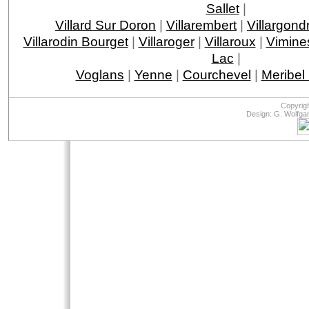
Sallet
|
Villard Sur Doron
|
Villarembert
|
Villargond
Villarodin Bourget
|
Villaroger
|
Villaroux
|
Vimine
Lac
|
Voglans
|
Yenne
|
Courchevel
|
Meribel
Copyrig
Design: G. Wolfga