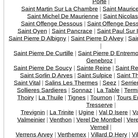
Porte
|
Saint Martin Sur La Chambre
|
Saint Mauric
Saint Michel De Maurienne
|
Saint Nicola
Saint Offenge Dessous
|
Saint Offenge Des
Saint Oyen
|
Saint Pancrace
|
Saint Paul Sur 
Saint Pierre D Albigny
|
Saint Pierre D Alvey
|
Sai
|
Saint Pierre De Curtille
|
Saint Pierre D Entrem
Genebroz
|
Saint Pierre De Soucy
|
Sainte Reine
|
Saint R
Saint Sorlin D Arves
|
Saint Sulpice
|
Saint T
Saint Vital
|
Salins Les Thermes
|
Seez
|
Serri
Sollieres Sardieres
|
Sonnaz
|
La Table
|
Term
Thoiry
|
La Thuile
|
Tignes
|
Tournon
|
Tours E
Tresserve
|
Trevignin
|
La Trinite
|
Ugine
|
Val D Isere
|
V
Valmeinier
|
Venthon
|
Verel De Montbel
|
Ver
Verneil
|
Verrens Arvey
|
Verthemex
|
Villard D Hery
|
Vi