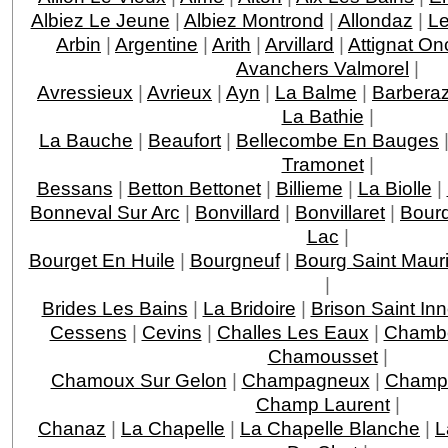
Albiez Le Jeune
|
Albiez Montrond
|
Allondaz
|
Le
Arbin
|
Argentine
|
Arith
|
Arvillard
|
Attignat On
Avanchers Valmorel
|
Avressieux
|
Avrieux
|
Ayn
|
La Balme
|
Barbera
La Bathie
|
La Bauche
|
Beaufort
|
Bellecombe En Bauges
Tramonet
|
Bessans
|
Betton Bettonet
|
Billieme
|
La Biolle
|
Bonneval Sur Arc
|
Bonvillard
|
Bonvillaret
|
Bour
Lac
|
Bourget En Huile
|
Bourgneuf
|
Bourg Saint Maur
|
Brides Les Bains
|
La Bridoire
|
Brison Saint In
Cessens
|
Cevins
|
Challes Les Eaux
|
Chamb
Chamousset
|
Chamoux Sur Gelon
|
Champagneux
|
Champa
Champ Laurent
|
Chanaz
|
La Chapelle
|
La Chapelle Blanche
|
L