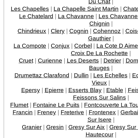
Du Chat
|
Les Chapelles
|
La Chapelle Saint Martin
|
Chat
Le Chatelard
|
La Chavanne
|
Les Chavanne
Chignin
|
Chindrieux
|
Clery
|
Cognin
|
Cohennoz
|
Cois
Gauthier
|
La Compote
|
Conjux
|
Corbel
|
La Cote D Aime
Croix De La Rochette
|
Cruet
|
Curienne
|
Les Deserts
|
Detrier
|
Dom
Bauges
|
Drumettaz Clarafond
|
Dullin
|
Les Echelles
|
E
Vieux
|
Epersy
|
Epierre
|
Esserts Blay
|
Etable
|
Fei
Feissons Sur Salins
|
Flumet
|
Fontaine Le Puits
|
Fontcouverte La Tou
Francin
|
Freney
|
Freterive
|
Frontenex
|
Gerba
Sur Isere
|
Granier
|
Gresin
|
Gresy Sur Aix
|
Gresy Sur 
Hautecour
|