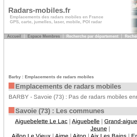
Radars-mobiles.fr
Emplacements des radars mobiles en France
GPS, carte, jumelles, laser, mobile, POI radar
Accueil
Espace Membres
Recherche par département
Recher
Barby : Emplacements de radars mobiles
Emplacements de radars mobiles
BARBY - Savoie (73) : Pas de radars mobiles enr
Savoie (73) : Les communes
Aiguebelette Le Lac
|
Aiguebelle
|
Grand-aigu
Jeune
|
Aillon Le Vieux
|
Aime
|
Aiton
|
Aix Les Bains
|
En