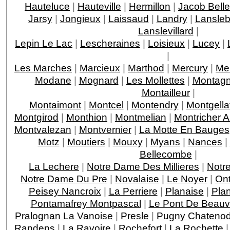
Hauteluce
|
Hauteville
|
Hermillon
|
Jacob Bell
Jarsy
|
Jongieux
|
Laissaud
|
Landry
|
Lansleb
Lanslevillard
|
Lepin Le Lac
|
Lescheraines
|
Loisieux
|
Lucey
|
|
Les Marches
|
Marcieux
|
Marthod
|
Mercury
|
Me
Modane
|
Mognard
|
Les Mollettes
|
Montagn
Montailleur
|
Montaimont
|
Montcel
|
Montendry
|
Montgella
Montgirod
|
Monthion
|
Montmelian
|
Montricher 
Montvalezan
|
Montvernier
|
La Motte En Bauges
Motz
|
Moutiers
|
Mouxy
|
Myans
|
Nances
|
Bellecombe
|
La Lechere
|
Notre Dame Des Millieres
|
Notr
Notre Dame Du Pre
|
Novalaise
|
Le Noyer
|
On
Peisey Nancroix
|
La Perriere
|
Planaise
|
Pla
Pontamafrey Montpascal
|
Le Pont De Beauv
Pralognan La Vanoise
|
Presle
|
Pugny Chateno
Randens
|
La Ravoire
|
Rochefort
|
La Rochette