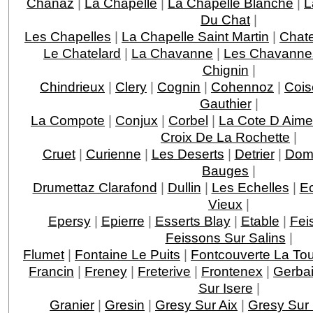
Chanaz
|
La Chapelle
|
La Chapelle Blanche
|
L
Du Chat
|
Les Chapelles
|
La Chapelle Saint Martin
|
Chat
Le Chatelard
|
La Chavanne
|
Les Chavanne
Chignin
|
Chindrieux
|
Clery
|
Cognin
|
Cohennoz
|
Cois
Gauthier
|
La Compote
|
Conjux
|
Corbel
|
La Cote D Aime
Croix De La Rochette
|
Cruet
|
Curienne
|
Les Deserts
|
Detrier
|
Dom
Bauges
|
Drumettaz Clarafond
|
Dullin
|
Les Echelles
|
E
Vieux
|
Epersy
|
Epierre
|
Esserts Blay
|
Etable
|
Fei
Feissons Sur Salins
|
Flumet
|
Fontaine Le Puits
|
Fontcouverte La Tou
Francin
|
Freney
|
Freterive
|
Frontenex
|
Gerba
Sur Isere
|
Granier
|
Gresin
|
Gresy Sur Aix
|
Gresy Sur 