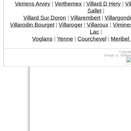
Verrens Arvey
|
Verthemex
|
Villard D Hery
|
Vi
Sallet
|
Villard Sur Doron
|
Villarembert
|
Villargond
Villarodin Bourget
|
Villaroger
|
Villaroux
|
Vimine
Lac
|
Voglans
|
Yenne
|
Courchevel
|
Meribel
Copyrig
Design: G. Wolfga