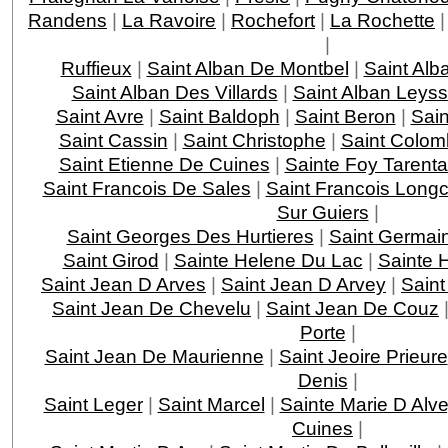
Randens
|
La Ravoire
|
Rochefort
|
La Rochette
|
Ruffieux
|
Saint Alban De Montbel
|
Saint Alb
Saint Alban Des Villards
|
Saint Alban Leys
Saint Avre
|
Saint Baldoph
|
Saint Beron
|
Sain
Saint Cassin
|
Saint Christophe
|
Saint Colom
Saint Etienne De Cuines
|
Sainte Foy Tarenta
Saint Francois De Sales
|
Saint Francois Lon
Sur Guiers
|
Saint Georges Des Hurtieres
|
Saint Germai
Saint Girod
|
Sainte Helene Du Lac
|
Sainte 
Saint Jean D Arves
|
Saint Jean D Arvey
|
Saint
Saint Jean De Chevelu
|
Saint Jean De Couz
Porte
|
Saint Jean De Maurienne
|
Saint Jeoire Prieure
Denis
|
Saint Leger
|
Saint Marcel
|
Sainte Marie D Alv
Cuines
|